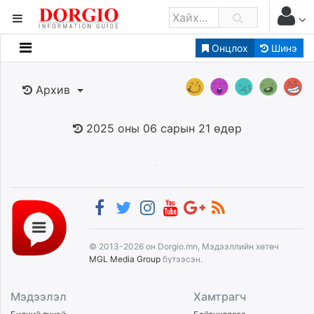
Онцлох
Шинэ
Мэдээллийн
Зар мэдээллийн
Архив
Банк санхүү
Бизнес ААН
2025 оны 06 сарын 21 өдөр
Төрийн
Нийслэлийн
dorgio.mn
Gogo.mn
caak.mn
© 2013-2026 он Dorgio.mn, Мэдээллийн хөтөч
news.mn
MGL Media Group
бүтээсэн.
zindaa.mn
Baabar.mn
Мэдээлэл
Хамтрагч
tovch.mn