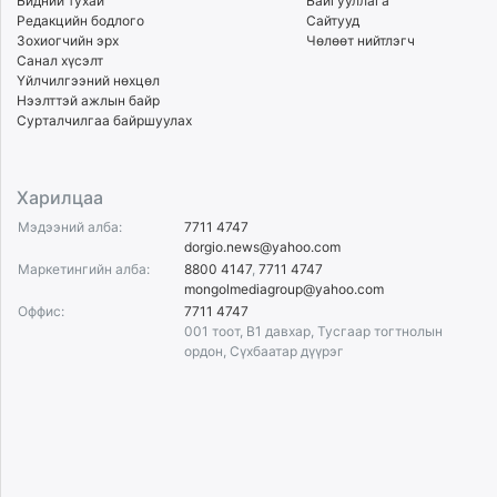
Бидний тухай
Байгууллага
ikon.mn
Редакцийн бодлого
Сайтууд
Зохиогчийн эрх
Чөлөөт нийтлэгч
mnb.mn
Санал хүсэлт
Livetv.mn
Үйлчилгээний нөхцөл
Eguur.mn
Нээлттэй ажлын байр
Сурталчилгаа байршуулах
24tsag.mn
shuud.mn
eagle.mn
Харилцаа
ergelt.mn
Мэдээний алба:
7711 4747
zarig.mn
dorgio.news@yahoo.com
today.mn
Маркетингийн алба:
8800 4147
,
7711 4747
mongolmediagroup@yahoo.com
zuv.mn
Оффис:
7711 4747
mminfo.mn
001 тоот, B1 давхар, Тусгаар тогтнолын
ugluu.mn
ордон, Сүхбаатар дүүрэг
urlag.mn
unen.mn
asu.mn
shudarga.mn
shuurhai.mn