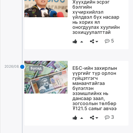
Хүүхдийн эсрэг
unuudur.mn
бэлгийн
хүчирхийлэл
isee.mn
үйлдвэл бүх насаар
mglradio.com
нь хорих ял
оногдуулах хуулийн
fact.mn
зохицуулалттай
itoim.mn
5
tumen.mn
shuum.mn
times.mn
tvmongolia.mn
2026/08/05
ЕБС-ийн захирлын
Бусад
mass.mn
үүргийг түр орлон
гүйцэтгэгч
unegui.mn
манаачтайгаа
assa.mn
бүлэглэн
эзэмшлийнх нь
toim.mn
дансаар заал,
tac.mn
зогсоолын төлбөр
₮121.5 саяыг авчээ
paparazzi.mn
3
unread.today