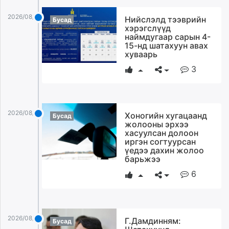
2026/08/03
Нийслэлд тээврийн
Бусад
хэрэгслүүд
наймдугаар сарын 4-
15-нд шатахуун авах
хуваарь
3
2026/08/03
Хоногийн хугацаанд
Бусад
жолооны эрхээ
хасуулсан долоон
иргэн согтуурсан
үедээ дахин жолоо
барьжээ
6
2026/08/03
Г.Дамдинням:
Бусад