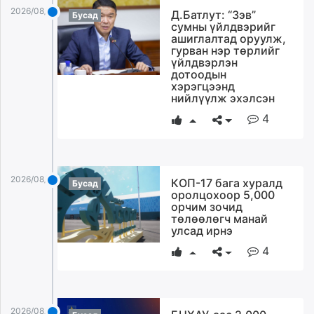
2026/08/04
Д.Батлут: “Зэв”
Бусад
сумны үйлдвэрийг
ашиглалтад оруулж,
гурван нэр төрлийг
үйлдвэрлэн
дотоодын
хэрэгцээнд
нийлүүлж эхэлсэн
4
2026/08/04
КOП-17 бага хуралд
Бусад
оролцохоор 5,000
орчим зочид
төлөөлөгч манай
улсад ирнэ
4
2026/08/04