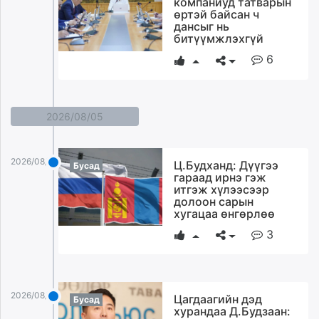
компаниуд татварын
ikon.mn
өртэй байсан ч
дансыг нь
mnb.mn
битүүмжлэхгүй
Livetv.mn
6
Eguur.mn
24tsag.mn
shuud.mn
2026/08/05
eagle.mn
ergelt.mn
zarig.mn
2026/08/05
Ц.Будханд: Дүүгээ
Бусад
today.mn
гараад ирнэ гэж
итгэж хүлээсээр
zuv.mn
долоон сарын
mminfo.mn
хугацаа өнгөрлөө
ugluu.mn
3
urlag.mn
unen.mn
asu.mn
shudarga.mn
2026/08/05
Цагдаагийн дэд
Бусад
хурандаа Д.Будзаан:
shuurhai.mn