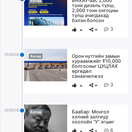
БНХАУ-аас 2,000
Бусад
тонн дизель түлш,
2,000 тонн онгоцны
түлш ачигдахад
бэлэн болсон
3
2026/08/04
Орон нутгийн замын
Бусад
хураамжийг ₮10,000
болгосныг ЦУЦЛАХ
өргөдөл
санаачилжээ
3
2026/08/04
Баабар: Монгол
Бусад
хэлний залгиур
хоолойн “У” эгшиг
6