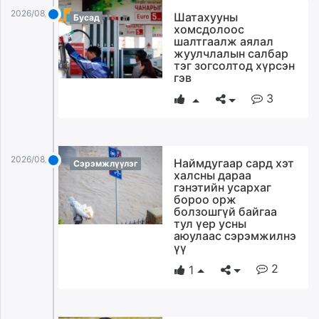
2026/08/04
Шатахууны
Бусад
хомсдолоос
шалтгаалж аялал
жуулчлалын салбар
тэг зогсолтод хүрсэн
гэв
3
2026/08/04
Наймдугаар сард хэт
Сэрэмжлүүлэг
халсны дараа
гэнэтийн усархаг
бороо орж
болзошгүй байгаа
тул үер усны
аюулаас сэрэмжилнэ
үү
2
1