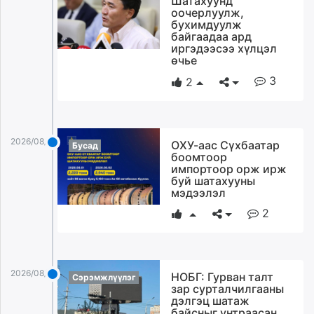
Шатахуунд
оочерлуулж,
бухимдуулж
байгаадаа ард
иргэдээсээ хүлцэл
өчье
3
2
2026/08/03
ОХУ-аас Сүхбаатар
Бусад
боомтоор
импортоор орж ирж
буй шатахууны
мэдээлэл
2
2026/08/03
НОБГ: Гурван талт
Сэрэмжлүүлэг
зар сурталчилгааны
дэлгэц шатаж
байсныг унтраасан