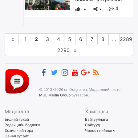
4
«
1
2
3
4
5
6
7
8
...
2289
2290
»
© 2013-2026 он Dorgio.mn, Мэдээллийн хөтөч
MGL Media Group
бүтээсэн.
Мэдээлэл
Хамтрагч
Бидний тухай
Байгууллага
Редакцийн бодлого
Сайтууд
Зохиогчийн эрх
Чөлөөт нийтлэгч
Санал хүсэлт