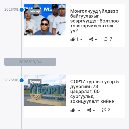
2026/08/05
Монголчууд үйлдвэр
Бусад
байгуулахыг
эсэргүүцдэг болтлоо
тэнэгэрчихсэн гэж
үү?
7
1
2026/08/04
2026/08/04
COP17 хурлын үеэр 5
Бусад
дүүргийн 73
цэцэрлэг, 60
сургуульд
зохицуулалт хийнэ
2