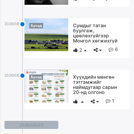
2026/08/04
Сумдыг татан
Бусад
буулгаж,
цөөлөхгүйгээр
Монгол хөгжихгүй
6
2
2026/08/04
Хүүхдийн мөнгөн
Бусад
тэтгэмжийг
наймдугаар сарын
20-нд олгоно
1
2026/08/03