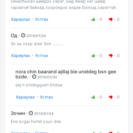
хяналтыхан шийдэх хэрэг. Бид ямар нэг шийд
гараагүй байхад хоорондоо элдэв болоод хэрэггүй.
·
Хариулах
Устгах
-
0
-
0
Од ·
2019/01/24
Эх нь хээр алаг бол .........
·
Хариулах
Устгах
-
0
-
0
nora chin baarand ajillaj bie uneldeg bsn gee
bzde. ·
2019/01/30
eej n ichdegguim bhdaa.
·
Хариулах
Устгах
-
0
-
0
Зочин ·
2019/01/24
Ene avgai hurtel yuuv dee
·