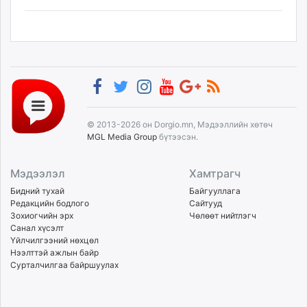
© 2013-2026 он Dorgio.mn, Мэдээллийн хөтөч
MGL Media Group
бүтээсэн.
Мэдээлэл
Хамтрагч
Бидний тухай
Байгууллага
Редакцийн бодлого
Сайтууд
Зохиогчийн эрх
Чөлөөт нийтлэгч
Санал хүсэлт
Үйлчилгээний нөхцөл
Нээлттэй ажлын байр
Сурталчилгаа байршуулах