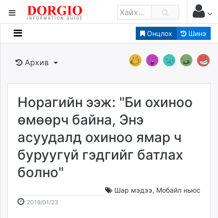
Онцлох
Шинэ
Мэдээллийн
Зар мэдээллийн
Архив
Банк санхүү
Бизнес ААН
Төрийн
Норагийн ээж: "Би охиноо
Нийслэлийн
өмөөрч байна, Энэ
асуудалд охиноо ямар ч
dorgio.mn
буруугүй гэдгийг батлах
Gogo.mn
caak.mn
болно"
news.mn
zindaa.mn
Шар мэдээ
,
Мобайл ньюс
2019-
2026-
Baabar.mn
2019/01/23
01-
08-
tovch.mn