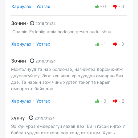
·
Хариулах
Устгах
-
0
-
0
Зочин ·
2019/01/24
Chamin-Erdeniig amia horloson gesen hudul shuu
·
Хариулах
Устгах
-
1
-
0
Зочин ·
2019/01/24
Монголчууд та нар болиочээ, нэгнийгээ доромжилж
дуусаагүй юу. Ээж хүн чинь үр хүүхдээ өмөөрнө биз
дээ. Та нарын ээж чинь хүртэл тэнэг та нарыг
өмөөрөх л байх даа
·
Хариулах
Устгах
-
0
-
2
хүннү ·
2019/01/24
Эх хүн үрээ өмөөрөлгүй яахав дээ. Би ч гэсэн ингэх л
байсан үрдээ итгэхээс өөр хэнд итгэх юм. Хууль