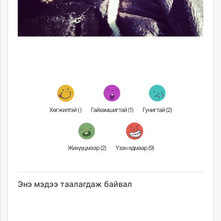
Хөгжилтэй (
)
Гайхамшигтай (
1
)
Гунигтай (
2
)
Жихүүцмээр (
2
)
Үзэн ядмаар (
9
)
Энэ мэдээ таалагдаж байвал