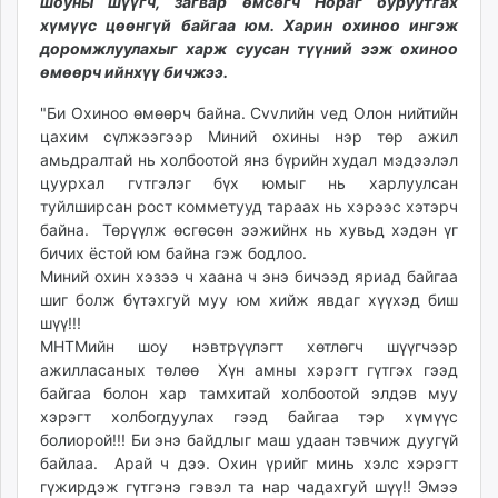
шоуны шүүгч, загвар өмсөгч Нораг буруутгах
unuudur.mn
хүмүүс цөөнгүй байгаа юм. Харин охиноо ингэж
isee.mn
доромжлуулахыг харж суусан түүний ээж охиноо
өмөөрч ийнхүү бичжээ.
mglradio.com
fact.mn
"Би Охиноо өмөөрч байна. Сvvлийн vед Олон нийтийн
itoim.mn
цахим сүлжээгээр Миний охины нэр төр ажил
tumen.mn
амьдралтай нь холбоотой янз бүрийн худал мэдээлэл
цуурхал гvтгэлэг бүх юмыг нь харлуулсан
shuum.mn
туйлширсан рост комметууд тараах нь хэрээс хэтэрч
times.mn
байна. Төрүүлж өсгөсөн ээжийнх нь хувьд хэдэн үг
tvmongolia.mn
бичих ёстой юм байна гэж бодлоо.
mass.mn
Миний охин хэзээ ч хаана ч энэ бичээд яриад байгаа
unegui.mn
шиг болж бүтэхгуй муу юм хийж явдаг хүүхэд биш
шүү!!!
assa.mn
МНТМийн шоу нэвтрүүлэгт хөтлөгч шүүгчээр
toim.mn
ажилласаных төлөө Хүн амны хэрэгт гүтгэх гээд
tac.mn
байгаа болон хар тамхитай холбоотой элдэв муу
paparazzi.mn
хэрэгт холбогдуулах гээд байгаа тэр хүмүүс
unread.today
болиорой!!! Би энэ байдлыг маш удаан тэвчиж дуугүй
байлаа. Арай ч дээ. Охин үрийг минь хэлс хэрэгт
гүжирдэж гүтгэнэ гэвэл та нар чадахгуй шүү!! Эмээ