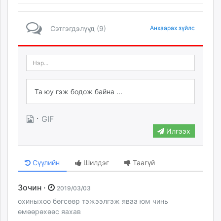
Сэтгэгдэлүүд (9)
Анхаарах зүйлс
·
GIF
Илгээх
Сүүлийн
Шилдэг
Таагүй
Зочин ·
2019/03/03
охиныхоо бөгсөөр тэжээлгэж яваа юм чинь
өмөөрөхөөс яахав