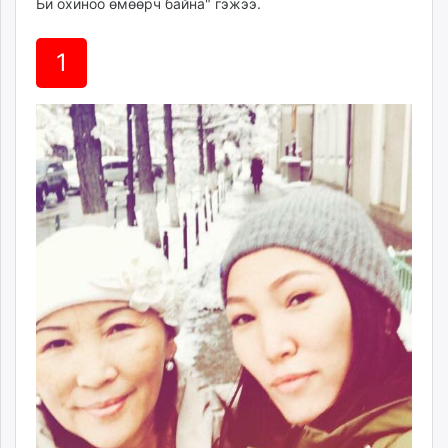
Би охиноо өмөөрч байна" гэжээ.
1