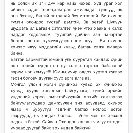
нь болон ах эгч дүү нар найз нөхөд, худ ураг хол
ойрын садан төрөл,хамтран ажилладаг түншүүд нь
энэ бүхэнд битгий автаарай бүү итгээрэй. Би охиноо
түмэн олондоо тустай дэмтэй, Эв эетэй Шулуун
шудрага ил цагаан сэтгэлтэй үнэн үгээ хаана ч хэлж
чаддаг хөдөлмөрч тууштай дайчин зан чанартай
болгон өсгөж хүмүүжүүлсэн юм шүү! Би охиноо
хэнээс илүү мэддэгийн хувьд батлан хэлж өмөөрч
байна.
Баттай баримттай юманд уль суурьтай хандаж хүний
нэр төрийг хүндэтгэн дүгнэлтээ гаргаж байгаасай
зарим нэг хүмүүс!!! Юмны учир олдох хүртэл хүлээх
гэсэн боловч дуугай суух арга алга аа.
Монгол улсын иргэн хүнийхээ хувьд эх хүнийхээ
хувьд хууль хяналтын байгуулага, хүний эрхийн
үндэсний хороо, эмэгтэйчүүдийн эрхийг хамгаалах
байгуулагуудаар дамжуулан энэ асуудалд охиноо
ямар ч буруугүй гэдгийг батлах нотлох естой
газруудад нь хандах болно... Vнэн мөн нь хэзээд
олдох л ёстой. Сайхан Охиндоо хэнээс ч илүү итгэдэг
учраас дуугай байх эрх надад байхгуй.