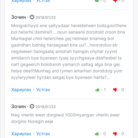
Хариулах
Устгах
-
0
-
0
Зочин ·
2019/01/23
Mongolchyyd ene saityydaar hereldeheen bolizgoo!!!!ene
bol heterhii demiirel?....oyun sanaanii doroitold orson bna
Munhaglal chini heterchee gej helmeer bna!neg bol
gadniihan bidniig haraagaad bna uu?...hoorondoo eb
negdeleen hamgaalaj amidrah hamgiin chyhal zyynd
amidarch bye byeneen tysej syychgaaya daa!!esbel ta
nart gegeerch bolobsroh yamarch saltag alga bna gej
helye dee!!!Munhag ard tymen amarhan doroitdog yum
syy!eryyleer hyrdan setgej bye byeneen hairla?...
·
Хариулах
Устгах
-
1
-
0
Зочин ·
2019/01/23
Neg vheriin ewer dorgiwol 1000myangan vheriin ewer
dorgino Noragin eeje
·
Хариулах
Устгах
-
0
-
0