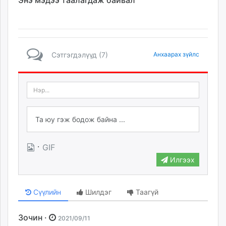
Энэ мэдээ таалагдаж байвал
Сэтгэгдэлүүд (7)
Анхаарах зүйлс
·
GIF
Илгээх
Сүүлийн
Шилдэг
Таагүй
Зочин ·
2021/09/11