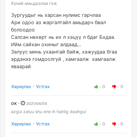
Хүний амьдралаа гэж
Зургуудыг нь харсан нулимс гарчлаа
Ари одоо аз жаргалтайл амьдарч бвал
болоодоо
Салсан нөхөрт нь их л хэцүү л бдаг Бхдаа.
Ийм сайхан охиныг алдаад...
Залуус минь ухаантай байж, хажуудаа бгаа
эрдэнээ гомдоолгүй , хамгаалж хамгаалж
яваарай
·
Хариулах
Устгах
-
0
-
0
ок ·
2021/04/04
azgui zaluu shu ene ih hairiig daahgui
·
Хариулах
Устгах
-
0
-
0