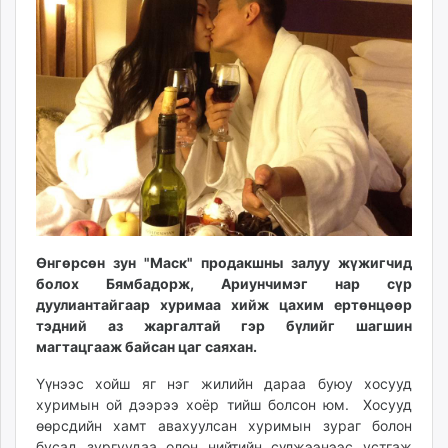
ikon.mn
mnb.mn
Livetv.mn
Eguur.mn
24tsag.mn
shuud.mn
eagle.mn
ergelt.mn
zarig.mn
today.mn
Өнгөрсөн зун "Маск" продакшны залуу жүжигчид
zuv.mn
болох Бямбадорж, Ариунчимэг нар сүр
mminfo.mn
дуулиантайгаар хуримаа хийж цахим ертөнцөөр
ugluu.mn
тэдний аз жаргалтай гэр бүлийг шагшин
urlag.mn
магтацгааж байсан цаг саяхан.
unen.mn
Үүнээс хойш яг нэг жилийн дараа буюу хосууд
asu.mn
хуримын ой дээрээ хоёр тийш болсон юм. Хосууд
shudarga.mn
өөрсдийн хамт авахуулсан хуримын зураг болон
shuurhai.mn
бусад зургуудаа олон нийтийн сүлжээнээс устгаж