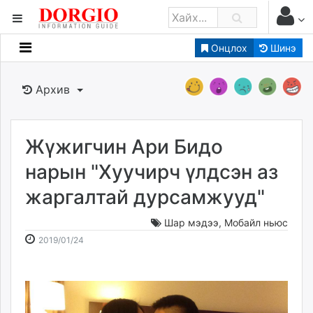
Онцлох
Шинэ
Мэдээллийн
Зар мэдээллийн
Архив
Банк санхүү
Бизнес ААН
Төрийн
Жүжигчин Ари Бидо
Нийслэлийн
нарын "Хуучирч үлдсэн аз
жаргалтай дурсамжууд"
dorgio.mn
Gogo.mn
Шар мэдээ
,
Мобайл ньюс
caak.mn
2019-
2026-
2019/01/24
news.mn
01-
08-
24
06
zindaa.mn
15:59:49
09:10:18
Baabar.mn
tovch.mn