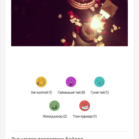
Хөгжилтэй (
1
)
Гайхамшигтай (
9
)
Гунигтай (
1
)
Жихүүцмээр (
2
)
Үзэн ядмаар (
1
)