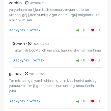
zochin ·
2020/07/06
yu yarinam be jijken baih tusmaa zevuun shde ter
Misheel gej jijken yumiig 2 gar deere urguj baigaad tultal
n hiih yum san
·
Хариулах
Устгах
-
0
-
0
Зочин ·
2021/04/03
Tultal hiih boovtoi ch um shg, haruud shg um yarihima
·
Хариулах
Устгах
-
0
-
0
gaihav ·
2019/01/25
Ter misheel gej yamh ohin shig ohin bas huntei untdag
yumuu.Yaj tiim jijighen huntei hun untdag bnaa.Sonin
yum
·
Хариулах
Устгах
-
0
-
0