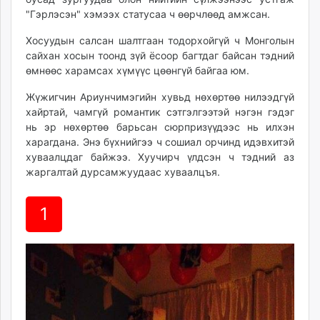
unuudur.mn
"Гэрлэсэн" хэмээх статусаа ч өөрчлөөд амжсан.
isee.mn
Хосуудын салсан шалтгаан тодорхойгүй ч Монголын
mglradio.com
сайхан хосын тоонд зүй ёсоор багтдаг байсан тэдний
fact.mn
өмнөөс харамсах хүмүүс цөөнгүй байгаа юм.
itoim.mn
Жүжигчин Ариунчимэгийн хувьд нөхөртөө нилээдгүй
tumen.mn
хайртай, чамгүй романтик сэтгэлгээтэй нэгэн гэдэг
shuum.mn
нь эр нөхөртөө барьсан сюрпризүүдээс нь илхэн
times.mn
харагдана. Энэ бүхнийгээ ч сошиал орчинд идэвхитэй
tvmongolia.mn
хуваалцдаг байжээ. Хуучирч үлдсэн ч тэдний аз
жаргалтай дурсамжуудаас хуваалцъя.
mass.mn
unegui.mn
assa.mn
1
toim.mn
tac.mn
paparazzi.mn
unread.today