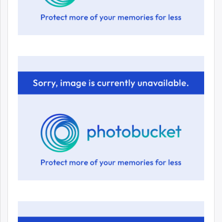
unuudur.mn
isee.mn
mglradio.com
fact.mn
itoim.mn
tumen.mn
shuum.mn
times.mn
tvmongolia.mn
mass.mn
unegui.mn
assa.mn
toim.mn
tac.mn
paparazzi.mn
unread.today