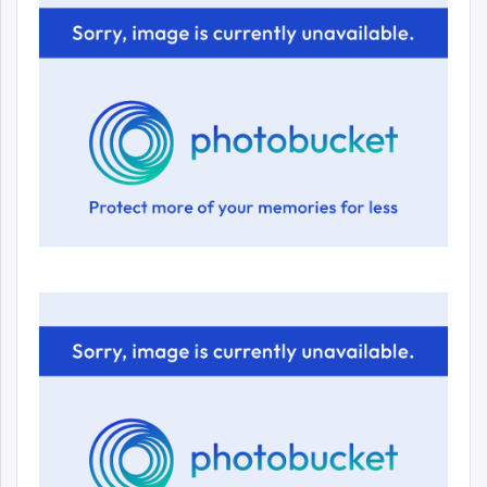
ikon.mn
mnb.mn
Livetv.mn
Eguur.mn
24tsag.mn
shuud.mn
eagle.mn
ergelt.mn
zarig.mn
today.mn
zuv.mn
mminfo.mn
ugluu.mn
urlag.mn
unen.mn
asu.mn
shudarga.mn
shuurhai.mn