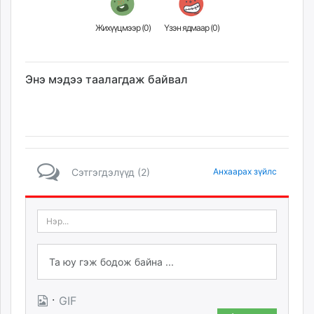
Жихүүцмээр (
0
)
Үзэн ядмаар (
0
)
Энэ мэдээ таалагдаж байвал
Сэтгэгдэлүүд (2)
Анхаарах зүйлс
·
GIF