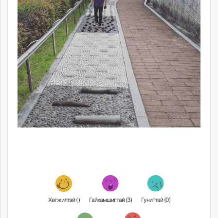
Хөгжилтэй (
)
Гайхамшигтай (
3
)
Гунигтай (
0
)