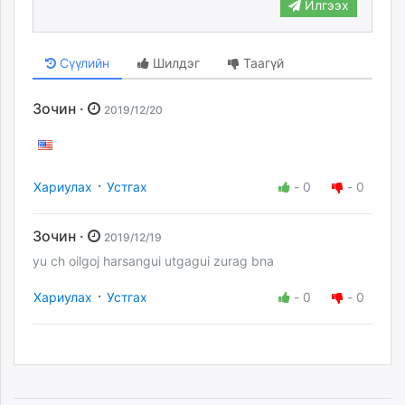
Илгээх
Сүүлийн
Шилдэг
Таагүй
Зочин ·
2019/12/20
·
Хариулах
Устгах
-
0
-
0
Зочин ·
2019/12/19
yu ch oilgoj harsangui utgagui zurag bna
·
Хариулах
Устгах
-
0
-
0