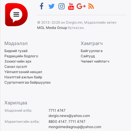
© 2013-2026 он Dorgio.mn, Мэдээллийн хөтөч
MGL Media Group
бүтээсэн.
Мэдээлэл
Хамтрагч
Бидний тухай
Байгууллага
Редакцийн бодлого
Сайтууд
Зохиогчийн эрх
Чөлөөт нийтлэгч
Санал хүсэлт
Үйлчилгээний нөхцөл
Нээлттэй ажлын байр
Сурталчилгаа байршуулах
Харилцаа
Мэдээний алба:
7711 4747
dorgio.news@yahoo.com
Маркетингийн алба:
8800 4147
,
7711 4747
mongolmediagroup@yahoo.com