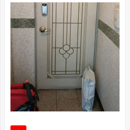
ikon.mn
mnb.mn
Livetv.mn
Eguur.mn
24tsag.mn
shuud.mn
eagle.mn
ergelt.mn
zarig.mn
today.mn
zuv.mn
mminfo.mn
ugluu.mn
urlag.mn
unen.mn
asu.mn
shudarga.mn
shuurhai.mn