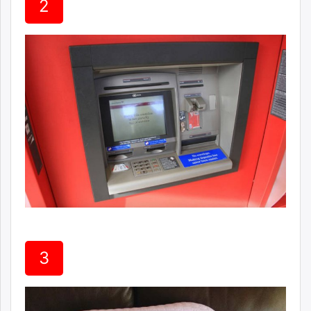
2
unuudur.mn
isee.mn
mglradio.com
fact.mn
itoim.mn
tumen.mn
shuum.mn
times.mn
tvmongolia.mn
mass.mn
unegui.mn
assa.mn
toim.mn
tac.mn
3
paparazzi.mn
unread.today