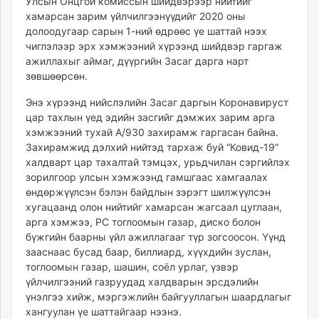
Улсын Онцгой комиссын шийдвэрээр нийтийг
ikon.mn
хамарсан зарим үйлчилгээнүүдийг 2020 оны
mnb.mn
долоодугаар сарын 1-ний өдрөөс үе шаттай нээх
чиглэлээр эрх хэмжээний хүрээнд шийдвэр гаргаж
Livetv.mn
ажиллахыг аймаг, дүүргийн Засаг дарга нарт
Eguur.mn
зөвшөөрсөн.
24tsag.mn
shuud.mn
Энэ хүрээнд нийслэлийн Засаг даргын Коронавируст
цар тахлын үед эдийн засгийг дэмжих зарим арга
eagle.mn
хэмжээний тухай А/930 захирамж гаргасан байна.
ergelt.mn
Захирамжид дэлхий нийтэд тархаж буй “Ковид-19”
zarig.mn
халдварт цар тахалтай тэмцэх, урьдчилан сэргийлэх
today.mn
зорилгоор улсын хэмжээнд гамшгаас хамгаалах
zuv.mn
өндөржүүлсэн бэлэн байдлын зэрэгт шилжүүлсэн
mminfo.mn
хугацаанд олон нийтийг хамарсан жагсаал цуглаан,
арга хэмжээ, PC тоглоомын газар, диско болон
ugluu.mn
бүжгийн баарны үйл ажиллагааг түр зогсоосон. Үүнд
urlag.mn
зааснаас бусад баар, биллиард, хүүхдийн зуслан,
unen.mn
тоглоомын газар, шашин, соёл урлаг, үзвэр
asu.mn
үйлчилгээний газруудад халдварын эрсдэлийн
shudarga.mn
үнэлгээ хийж, мэргэжлийн байгууллагын шаардлагыг
хангуулан үе шаттайгаар нээнэ.
shuurhai.mn