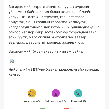
unuudur.mn
Захирамжийн хэрэгжилтийг хангуулах хүрээнд
isee.mn
үйлчлүүлж байгаа иргэд болон ажилчдын биеийн
mglradio.com
халууныг шалгаж нэвтрүүлэх, гарыг тогтмол
ариутгах, амны хаалтын хэрэглээг хэвшүүлэх,
fact.mn
халдваргүйтгэлийг 2 цаг тутам хийх, үйлчлүүлэгчдийг
itoim.mn
олноор нэг дор байршуулахгүйгээр хоорондын зайг
tumen.mn
зохицуулж, мэргэжлийн байгууллагын заавар,
shuum.mn
зөвлөмж, шаардлагыг мөрдөж ажиллах юм.
times.mn
Захирамжийг бүрэн эхээр нь хүргэж байна.
tvmongolia.mn
mass.mn
unegui.mn
Нийслэлийн ЗДТГ-ын Хэвлэл мэдээлэлтэй харилцах
assa.mn
хэлтэс
toim.mn
tac.mn
paparazzi.mn
unread.today
Хөгжилтэй (
0
)
Гайхамшигтай (
0
)
Гунигтай (
0
)