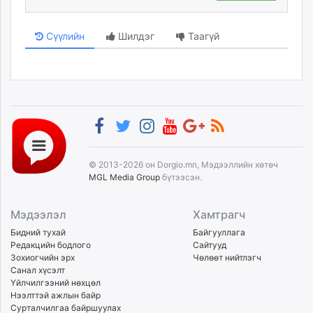
Сүүлийн
Шилдэг
Таагүй
© 2013-2026 он Dorgio.mn, Мэдээллийн хөтөч
MGL Media Group
бүтээсэн.
Мэдээлэл
Хамтрагч
Бидний тухай
Байгууллага
Редакцийн бодлого
Сайтууд
Зохиогчийн эрх
Чөлөөт нийтлэгч
Санал хүсэлт
Үйлчилгээний нөхцөл
Нээлттэй ажлын байр
Сурталчилгаа байршуулах