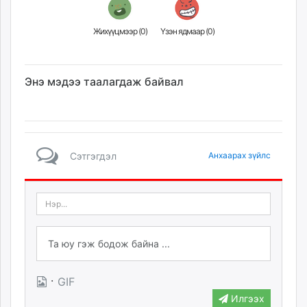
Жихүүцмээр (
0
)
Үзэн ядмаар (
0
)
Энэ мэдээ таалагдаж байвал
Сэтгэгдэл
Анхаарах зүйлс
·
GIF
Илгээх