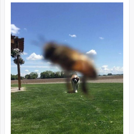
ikon.mn
mnb.mn
Livetv.mn
Eguur.mn
24tsag.mn
shuud.mn
eagle.mn
ergelt.mn
zarig.mn
today.mn
zuv.mn
mminfo.mn
ugluu.mn
urlag.mn
unen.mn
asu.mn
shudarga.mn
shuurhai.mn