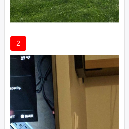
unuudur.mn
isee.mn
mglradio.com
fact.mn
itoim.mn
tumen.mn
2
shuum.mn
times.mn
tvmongolia.mn
mass.mn
unegui.mn
assa.mn
toim.mn
tac.mn
paparazzi.mn
unread.today