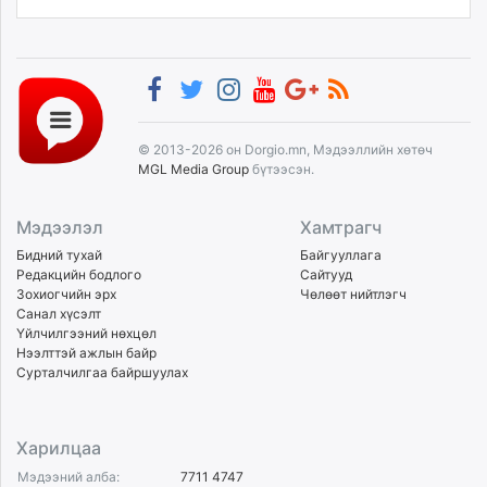
© 2013-2026 он Dorgio.mn, Мэдээллийн хөтөч
MGL Media Group
бүтээсэн.
Мэдээлэл
Хамтрагч
Бидний тухай
Байгууллага
Редакцийн бодлого
Сайтууд
Зохиогчийн эрх
Чөлөөт нийтлэгч
Санал хүсэлт
Үйлчилгээний нөхцөл
Нээлттэй ажлын байр
Сурталчилгаа байршуулах
Харилцаа
Мэдээний алба:
7711 4747