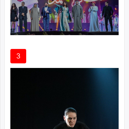
unuudur.mn
isee.mn
mglradio.com
fact.mn
itoim.mn
tumen.mn
shuum.mn
3
times.mn
tvmongolia.mn
mass.mn
unegui.mn
assa.mn
toim.mn
tac.mn
paparazzi.mn
unread.today