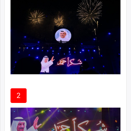
ikon.mn
mnb.mn
Livetv.mn
Eguur.mn
24tsag.mn
shuud.mn
eagle.mn
ergelt.mn
zarig.mn
today.mn
zuv.mn
mminfo.mn
ugluu.mn
2
urlag.mn
unen.mn
asu.mn
shudarga.mn
shuurhai.mn