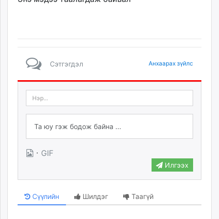
Сэтгэгдэл
Анхаарах зүйлс
·
GIF
Илгээх
Сүүлийн
Шилдэг
Таагүй