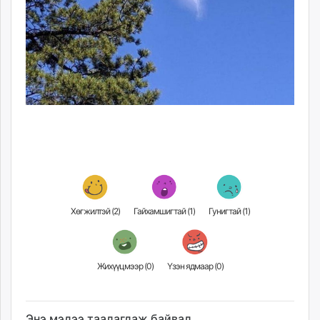
Хөгжилтэй (
2
)
Гайхамшигтай (
1
)
Гунигтай (
1
)
Жихүүцмээр (
0
)
Үзэн ядмаар (
0
)
Энэ мэдээ таалагдаж байвал