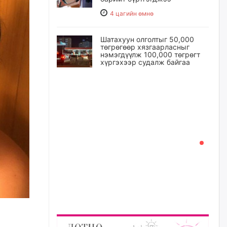
4 цагийн өмнө
Шатахуун олголтыг 50,000
төгрөгөөр хязгаарласныг
нэмэгдүүлж 100,000 төгрөгт
хүргэхээр судалж байгаа
4 цагийн өмнө
Ц.Сандаг-Очир: COP17 ба
COP31 хурлын уялдаа нь
Риогийн гурван конвенцын
нэгдсэн хэрэгжилтийг ахиулах
чухал алхам болно
5 цагийн өмнө
Замын хөдөлгөөнд оролцож
байх үедээ ноцтой зөрчил
гаргасан жолооч Б-д
хариуцлага тооцож, ажлаас
нь чөлөөлжээ
5 цагийн өмнө