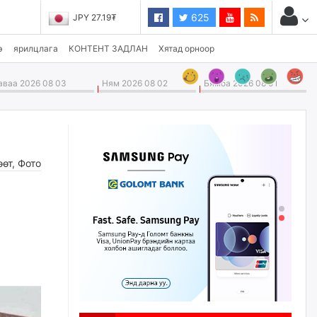
625
JPY 27.19₮
э
ярилцлага
КОНТЕНТ ЗАДЛАН
Хятад орноор
ваа 2026 08 03
Ням 2026 08 02
Бямба 2026 08 01
өөт
,
Фото