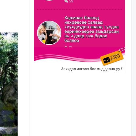
59
С.Амарсайхан: Орон сууцны
залилангаас сэргийлэхийн
Хадмаас болоод
тулд барилгатай холбоотой бүх
нөхрөөсөө салаад
мэдээллийг харуулах шинэ
хүүхдүүдээ аваад тусдаа
цахим систем танилцуулна
өөрийнхөөрөө амьдарсан
нь ч дээр гэж бодох
23 цагийн өмнө
боллоо
91
“Хотын дарга сонсож байна”
150150 тусгай дугаарыг
наймдугаар сарын 14-нөөс
ажиллуулж эхэлнэ
Захидал илгээх бол энд дарна уу !
23 цагийн өмнө
Орон сууц, нийтийн аж ахуй,
авто зам, тохижилт
үйлчилгээний ажилтнуудын
ХАРИЛЦАА хандлагатай
холбоотой ГОМДОЛ их байгааг
дурдлаа
өчигдѳр