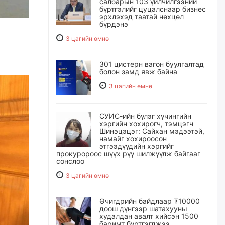
салбарын 103 үйлчилгээний
бүртгэлийг цуцалснаар бизнес
эрхлэхэд таатай нөхцөл
бүрдэнэ
3 цагийн өмнө
301 цистерн вагон буулгалтад
болон замд явж байна
3 цагийн өмнө
СУИС-ийн бүлэг хүчингийн
хэргийн хохирогч, тэмцэгч
Шинэцэцэг: Сайхан мэдээтэй,
намайг хохироосон
этгээдүүдийн хэргийг
прокуророос шүүх рүү шилжүүлж байгааг
сонслоо
3 цагийн өмнө
Өчигдрийн байдлаар ₮10000
доош дүнгээр шатахууны
худалдан авалт хийсэн 1500
баримт бүртгэгджээ