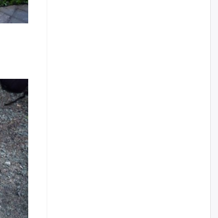
Бариста хийх нь залуусын
дунд яагаад трэнд болов
өчигдѳр
Өмгөөлөгч Б.Оюунбилэг:
"Урьхан" Б.Чинбат гэж хүн
бизнес хамтрагчаа гүтгэж
хууль хяналтын байгууллагаар
шалгуулж, торны цаана
суулгана гэх мэтээр дарамталдаг
өчигдѳр
Д.Амарбаясгалан:
Шатахууныхаа 97 хувийг нэг
улсаас авдаг хараат байдлаа
зогсоож, Арабын орнуудаас
нийлүүлэх ажлыг сэргээх
ёстой
өчигдѳр
Худалдагч Н.Амарзаяа:
Дэлгүүрийн 32 хуудастай