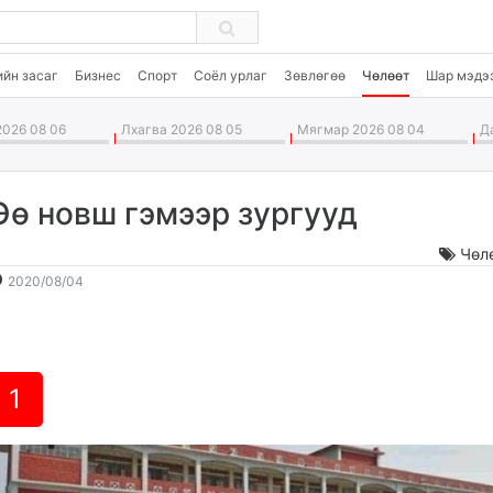
ийн засаг
Бизнес
Спорт
Соёл урлаг
Зөвлөгөө
Чөлөөт
Шар мэдэ
026 08 06
Лхагва 2026 08 05
Мягмар 2026 08 04
Да
Өө новш гэмээр зургууд
Чөл
2020-
2026-
2020/08/04
08-
08-
04
07
17:19:41
16:19:46
1