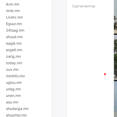
ikon.mn
Сурталчилгаа
mnb.mn
Livetv.mn
Eguur.mn
24tsag.mn
shuud.mn
eagle.mn
ergelt.mn
zarig.mn
today.mn
zuv.mn
mminfo.mn
ugluu.mn
urlag.mn
unen.mn
asu.mn
shudarga.mn
shuurhai.mn