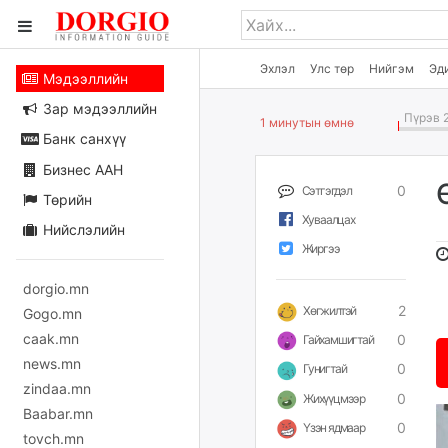
Эхлэл
Улс төр
Нийгэм
Эд
Мэдээллийн
Зар мэдээллийн
Пүрэв 2
1 минутын өмнө
Банк санхүү
Бизнес ААН
0
Сэтгэгдэл
Төрийн
Хуваалцах
Нийслэлийн
Жиргээ
dorgio.mn
2
Хөгжилтэй
Gogo.mn
caak.mn
0
Гайхамшигтай
news.mn
0
Гунигтай
zindaa.mn
0
Жихүүцмээр
Baabar.mn
0
Үзэн ядмаар
tovch.mn