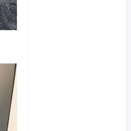
өрийн дэвтэр долоо хоногт л
дүүрдэг
өчигдѳр
АИ-92 шатахууны нийлүүлэлт
тасралтгүй үргэлжилж байна
өчигдѳр
I ангийн цахим бүртгэл энэ
сарын 17-ноос эхэлнэ
өчигдѳр
Үндсэн хууль зөрчсөн
Х.Булгантуяа, үндэсний эв
нэгдэлд харшилсан
М.Нарантуяа-Нара нарт хэзээ
хариуцлага тооцох вэ?
өчигдѳр
Нефть импортлогч компаниуд