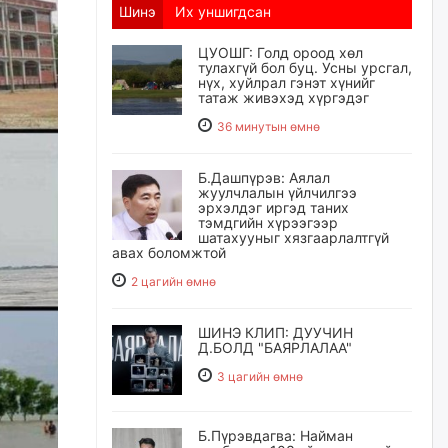
Шинэ
Их уншигдсан
ЦУОШГ: Голд ороод хөл
тулахгүй бол буц. Усны урсгал,
нүх, хуйлрал гэнэт хүнийг
татаж живэхэд хүргэдэг
36 минутын өмнө
Б.Дашпүрэв: Аялал
жуулчлалын үйлчилгээ
эрхэлдэг иргэд таних
тэмдгийн хүрээгээр
шатахууныг хязгаарлалтгүй
авах боломжтой
2 цагийн өмнө
ШИНЭ КЛИП: ДУУЧИН
Д.БОЛД "БАЯРЛАЛАА"
3 цагийн өмнө
Б.Пүрэвдагва: Найман