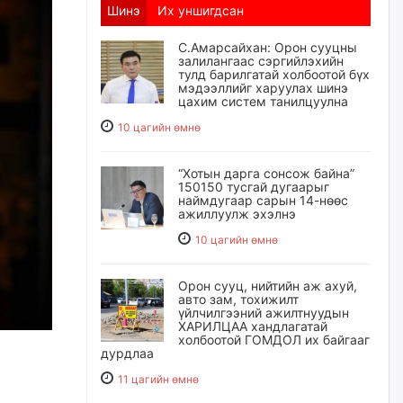
Шинэ
Их уншигдсан
С.Амарсайхан: Орон сууцны
залилангаас сэргийлэхийн
тулд барилгатай холбоотой бүх
мэдээллийг харуулах шинэ
цахим систем танилцуулна
10 цагийн өмнө
“Хотын дарга сонсож байна”
150150 тусгай дугаарыг
наймдугаар сарын 14-нөөс
ажиллуулж эхэлнэ
10 цагийн өмнө
Орон сууц, нийтийн аж ахуй,
авто зам, тохижилт
үйлчилгээний ажилтнуудын
ХАРИЛЦАА хандлагатай
холбоотой ГОМДОЛ их байгааг
дурдлаа
11 цагийн өмнө