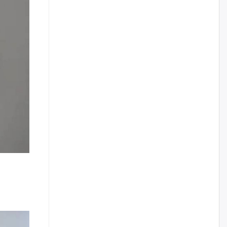
жилийн ойд зориулсан
наадмыг хойшлуулав
өчигдѳр
Монгол Улсад 162 вагон - 9720
тонн АИ-92 орж иржээ
өчигдѳр
Jade Gas: 1.1 тэрбум австрали
долларын санхүүжилтийн
эцсийн гэрээг есдүгээр сард
байгуулбал Тавантолгойн
метан хийн үйлдвэрлэлийн
өрөмдлөгийг 2027 онд эхлүүлнэ
өчигдѳр
Ханын материалд эхний
ээлжийн 6 блок орон сууцны
барилга угсралтын ажил
үргэлжилж байна
өчигдѳр