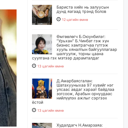
Бариста хийх нь залуусын
дунд яагаад трэнд болов
12 цагийн өмнө
Өмгөөлөгч Б.Оюунбилэг:
"Урьхан" Б.Чинбат гэж хүн
бизнес хамтрагчаа гүтгэж
хууль хяналтын байгууллагаар
шалгуулж, торны цаана
суулгана гэх мэтээр дарамталдаг
13 цагийн өмнө
Д.Амарбаясгалан:
Шатахууныхаа 97 хувийг нэг
улсаас авдаг хараат байдлаа
зогсоож, Арабын орнуудаас
нийлүүлэх ажлыг сэргээх
ёстой
13 цагийн өмнө
Худалдагч Н.Амарзаяа: