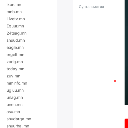
ikon.mn
Сурталчилгаа
mnb.mn
Livetv.mn
Eguur.mn
24tsag.mn
shuud.mn
eagle.mn
ergelt.mn
zarig.mn
today.mn
zuv.mn
mminfo.mn
ugluu.mn
urlag.mn
unen.mn
asu.mn
shudarga.mn
shuurhai.mn