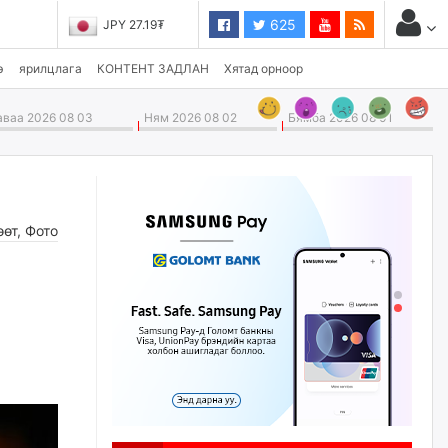
625
JPY 27.19₮
CHF 3,824.26₮
э
ярилцлага
КОНТЕНТ ЗАДЛАН
Хятад орноор
ваа 2026 08 03
Ням 2026 08 02
Бямба 2026 08 01
өөт
,
Фото