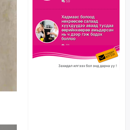
59
ХЗДХ-ын сайд С.Амарсайхан:
Авлигаар авсан хөрөнгийг
Хадмаас болоод
хурааж, нийгмийн сайн
нөхрөөсөө салаад
сайхны хөгжилд зориулах
хүүхдүүдээ аваад тусдаа
бөгөөд үүнийг хэд хэдэн эрх
өөрийнхөөрөө амьдарсан
бүхий байгууллагаас санал авна
нь ч дээр гэж бодох
боллоо
өчигдѳр
91
Шатахууныг олдож байгаа
газраас нь л авч байна. Үнэ
тарифаас илүү хангамж дээр
Захидал илгээх бол энд дарна уу !
анхаарч байна
өчигдѳр
Ц.Будханд: Дүүгээ гараад
ирнэ гэж итгэж хүлээсээр
долоон сарын хугацаа
өнгөрлөө
өчигдѳр
Барилгын салбарын 100