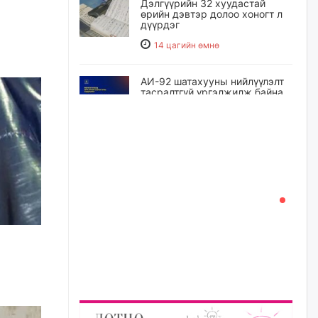
Дэлгүүрийн 32 хуудастай
өрийн дэвтэр долоо хоногт л
дүүрдэг
14 цагийн өмнө
АИ-92 шатахууны нийлүүлэлт
тасралтгүй үргэлжилж байна
14 цагийн өмнө
I ангийн цахим бүртгэл энэ
сарын 17-ноос эхэлнэ
15 цагийн өмнө
Үндсэн хууль зөрчсөн
Х.Булгантуяа, үндэсний эв
нэгдэлд харшилсан
М.Нарантуяа-Нара нарт хэзээ
хариуцлага тооцох вэ?
15 цагийн өмнө