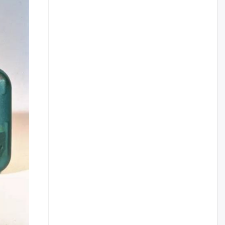
Цагдаагийн дэд хурандаа
Д.Будзаан: Хүүхдийн эсрэг
бэлгийн хүчирхийлэл үйлдвэл
бүх насаар нь хорих ял
оногдуулах хуулийн
зохицуулалттай
өчигдѳр
“Аяллын газрын зураг”-ийн
хэвлэмэл хувилбарыг Голомт
банкны салбараас үнэ
төлбөргүй авах боломжтой
өчигдѳр
ЕБС-ийн захирлын үүргийг түр
орлон гүйцэтгэгч
манаачтайгаа бүлэглэн
эзэмшлийнх нь дансаар заал,
зогсоолын төлбөр ₮121.5
саяыг авчээ
өчигдѳр