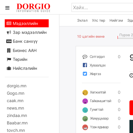
Эхлэл
Улс төр
Нийгэм
Эд
Мэдээллийн
Зар мэдээллийн
Пүрэв 2
10 цагийн өмнө
Банк санхүү
Бизнес ААН
0
Сэтгэгдэл
Төрийн
Хуваалцах
Нийслэлийн
Жиргээ
dorgio.mn
0
Хөгжилтэй
Gogo.mn
caak.mn
0
Гайхамшигтай
news.mn
0
Гунигтай
zindaa.mn
0
Жихүүцмээр
Baabar.mn
0
Үзэн ядмаар
tovch.mn