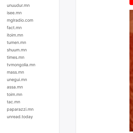
unuudur.mn
isee.mn
mglradio.com
fact.mn
itoim.mn
tumen.mn
shuum.mn
times.mn
tvmongolia.mn
mass.mn
unegui.mn
assa.mn
toim.mn
tac.mn
paparazzi.mn
unread.today