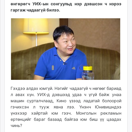
өнгөрөгч УИХ-ын сонгуульд нэр дэвшсэн ч нэрээ
ikon.mn
гаргаж чадаагүй билээ.
mnb.mn
Livetv.mn
Eguur.mn
24tsag.mn
shuud.mn
eagle.mn
ergelt.mn
zarig.mn
today.mn
zuv.mn
mminfo.mn
Гэхдээ алдах юмгүй. Нэгийг чадаагүй ч нөгөөг бариад
ugluu.mn
л авах хүн. УИХ-д дэвшээд удаа ч үгүй байж унаа
urlag.mn
машин сурталчлаад, Кино үзээд ладатай болоорой
гэчихсэн л тууж явна лээ. Үнэнч Юнивишндээ
unen.mn
үнэхээр хайртай юм гээч. Монголын рекламын
asu.mn
ертөнцийг бараг базаад байгаа юм биш үү цаадах
shudarga.mn
чинь?
shuurhai.mn