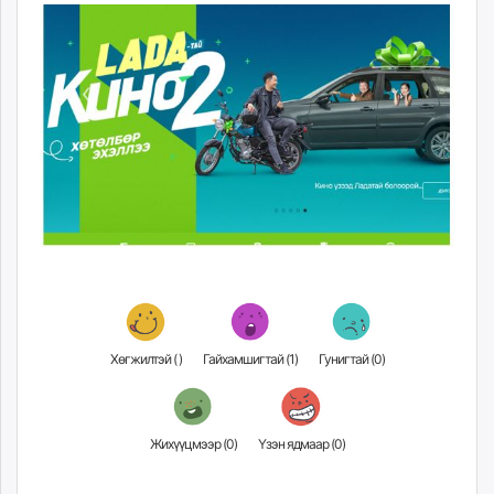
unuudur.mn
isee.mn
mglradio.com
fact.mn
itoim.mn
tumen.mn
shuum.mn
times.mn
tvmongolia.mn
mass.mn
unegui.mn
assa.mn
toim.mn
Хөгжилтэй (
)
Гайхамшигтай (
1
)
Гунигтай (
0
)
tac.mn
paparazzi.mn
unread.today
Жихүүцмээр (
0
)
Үзэн ядмаар (
0
)