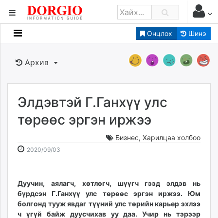
Онцлох
Шинэ
Мэдээллийн
Зар мэдээллийн
Архив
Банк санхүү
Бизнес ААН
Төрийн
Элдэвтэй Г.Ганхүү улс
Нийслэлийн
төрөөс эргэн иржээ
Бизнес
,
Харилцаа холбоо
dorgio.mn
2020-
2026-
2020/09/03
Gogo.mn
09-
08-
caak.mn
03
08
news.mn
09:32:00
10:34:38
Дуучин, аялагч, хөтлөгч, шүүгч гээд элдэв нь
zindaa.mn
бүрдсэн Г.Ганхүү улс төрөөс эргэн иржээ. Юм
Baabar.mn
болгонд тууж явдаг түүний улс төрийн карьер эхлээ
tovch.mn
ч үгүй байж дуусчихав уу даа. Учир нь тэрээр