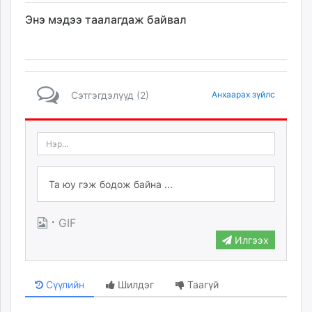
Энэ мэдээ таалагдаж байвал
Сэтгэгдэлүүд (2)
Анхаарах зүйлс
·
GIF
Илгээх
Сүүлийн
Шилдэг
Таагүй