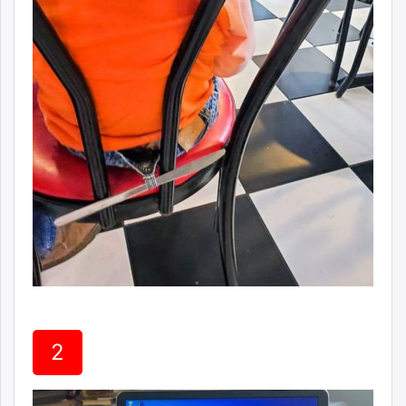
ikon.mn
mnb.mn
Livetv.mn
Eguur.mn
24tsag.mn
shuud.mn
eagle.mn
ergelt.mn
zarig.mn
today.mn
zuv.mn
mminfo.mn
ugluu.mn
urlag.mn
unen.mn
2
asu.mn
shudarga.mn
shuurhai.mn