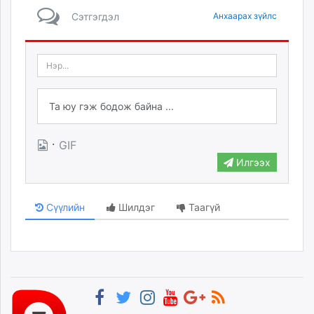
Сэтгэгдэл
Анхаарах зүйлс
·
GIF
Илгээх
Сүүлийн
Шилдэг
Таагүй