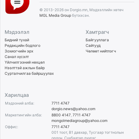
© 2013-2026 он Dorgio.mn, Мэдээллийн хөтөч
MGL Media Group
бүтээсэн.
Мэдээлэл
Хамтрагч
Бидний тухай
Байгууллага
Редакцийн бодлого
Сайтууд
Зохиогчийн эрх
Чөлөөт нийтлэгч
Санал хүсэлт
Үйлчилгээний нөхцөл
Нээлттэй ажлын байр
Сурталчилгаа байршуулах
Харилцаа
Мэдээний алба:
7711 4747
dorgio.news@yahoo.com
Маркетингийн алба:
8800 4147
,
7711 4747
mongolmediagroup@yahoo.com
Оффис:
7711 4747
001 тоот, B1 давхар, Тусгаар тогтнолын
ордон, Сүхбаатар дүүрэг