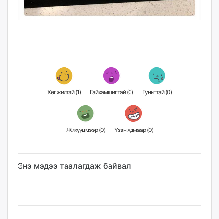
Хөгжилтэй (
1
)
Гайхамшигтай (
0
)
Гунигтай (
0
)
Жихүүцмээр (
0
)
Үзэн ядмаар (
0
)
Энэ мэдээ таалагдаж байвал