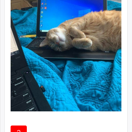
unuudur.mn
isee.mn
mglradio.com
fact.mn
itoim.mn
tumen.mn
shuum.mn
times.mn
tvmongolia.mn
mass.mn
unegui.mn
assa.mn
toim.mn
tac.mn
paparazzi.mn
unread.today