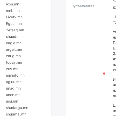
“
ikon.mn
Сурталчилгаа
х
mnb.mn
И
Livetv.mn
т
Eguur.mn
24tsag.mn
У
shuud.mn
н
Г
eagle.mn
Б
ergelt.mn
Э
zarig.mn
д
today.mn
н
zuv.mn
х
mminfo.mn
И
ugluu.mn
н
urlag.mn
н
unen.mn
о
asu.mn
Ц
shudarga.mn
н
shuurhai.mn