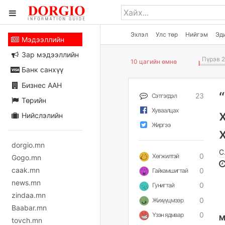
Эхлэл
Улс төр
Нийгэм
Эд
Мэдээллийн
Зар мэдээллийн
Пүрэв 2
10 цагийн өмнө
Банк санхүү
Бизнес ААН
23
Сэтгэгдэл
Төрийн
Хуваалцах
Нийслэлийн
Жиргээ
dorgio.mn
С
0
Хөгжилтэй
Gogo.mn
caak.mn
0
Гайхамшигтай
news.mn
0
Гунигтай
zindaa.mn
0
Жихүүцмээр
Baabar.mn
0
Үзэн ядмаар
М
tovch.mn