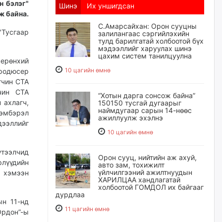
н бэлэг"
Шинэ
Их уншигдсан
ж байна.
С.Амарсайхан: Орон сууцны
Тусгаар
залилангаас сэргийлэхийн
тулд барилгатай холбоотой бүх
мэдээллийг харуулах шинэ
цахим систем танилцуулна
ерөнхий
10 цагийн өмнө
продюсер
гчин СТА
чин СТА
“Хотын дарга сонсож байна”
 ахлагч,
150150 тусгай дугаарыг
наймдугаар сарын 14-нөөс
дэмбэрэл
ажиллуулж эхэлнэ
ээллийг
10 цагийн өмнө
үтээлчид
Орон сууц, нийтийн аж ахуй,
лүүдийн
авто зам, тохижилт
үйлчилгээний ажилтнуудын
н хэмээн
ХАРИЛЦАА хандлагатай
холбоотой ГОМДОЛ их байгааг
дурдлаа
ын 11-нд
11 цагийн өмнө
Ордон”-ы