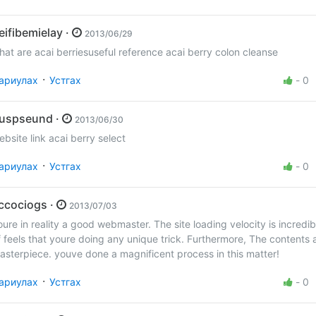
Veifibemielay ·
2013/06/29
what are acai berriesuseful reference acai berry colon cleanse
·
ариулах
Устгах
-
0
buspseund ·
2013/06/30
website link acai berry select
·
ариулах
Устгах
-
0
accociogs ·
2013/07/03
oure in reality a good webmaster. The site loading velocity is incredibl
f feels that youre doing any unique trick. Furthermore, The contents 
asterpiece. youve done a magnificent process in this matter!
·
ариулах
Устгах
-
0