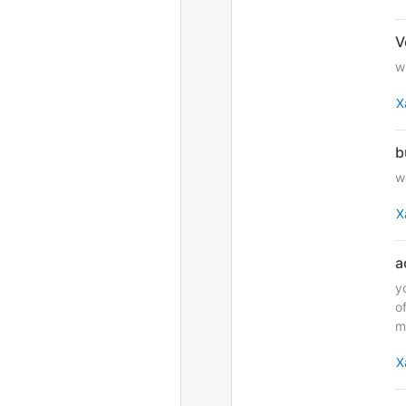
Х
Х
y
o
m
Х