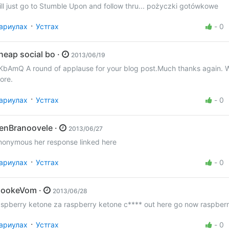
ill just go to Stumble Upon and follow thru... pożyczki gotówkowe
·
ариулах
Устгах
-
0
cheap social bo ·
2013/06/19
KbAmQ A round of applause for your blog post.Much thanks again. 
ore.
·
ариулах
Устгах
-
0
henBranoovele ·
2013/06/27
anonymous her response linked here
·
ариулах
Устгах
-
0
FlookeVom ·
2013/06/28
raspberry ketone za raspberry ketone c**** out he
·
ариулах
Устгах
-
0