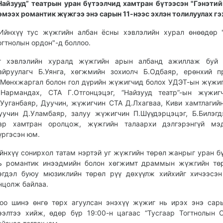
Найзууд” театрын уран бүтээлчид хамтран бүтээсэн "Гэнэтий
эмээх романтик жүжгээ энэ сарын 11-нээс эхлэн толилуулах гэ
йнхүү тус жүжгийн албан ёсны хэвлэлийн хурал өнөөдөр "
огтнолын ордон"-д боллоо.
г хэвлэлийн хуралд жүжгийн арын албанд ажиллаж буй 
айруулагч Б.Уянга, хөгжмийн зохиолч Б.Одбаяр, ерөнхий 
.Мөнхжаргал болон гол дүрийн жүжигчид болох УДЭТ-ын жүжи
.Нармандах, СТА Г.Отгонцэцэг, “Найзууд театр”-ын жүжиг
.Ууганбаяр, Дуучин, жүжигчин СТА Д.Лхагваа, Киви хамтлагийн
уучин Д.Уламбаяр, залуу жүжигчин П.Шүүдэрцэцэг, Б.Билэг
ар хамтран оролцож, жүжгийн талаархи дэлгэрэнгүй мэд
үргэсэн юм.
йнхүү сонирхол татам нэртэй уг жүжгийн төрөл жанрыг уран б
ь романтик инээдмийн болон хөгжимт драммын жүжгийн төр
эгдэл буюу мюзиклийн төрөл рүү дөхүүлж хийхийг хичээсэ
нцолж байлаа.
оо шинэ өнгө төрх агуулсан энэхүү жүжиг нь ирэх энэ сар
ээлтээ хийж, өдөр бүр 19:00-н цагаас “Тусгаар Тогтнолын 