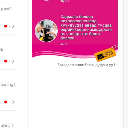
59
u
 past?
ХЗДХ-ын сайд С.Амарсайхан:
Авлигаар авсан хөрөнгийг
Хадмаас болоод
хурааж, нийгмийн сайн
нөхрөөсөө салаад
сайхны хөгжилд зориулах
хүүхдүүдээ аваад тусдаа
-
0
бөгөөд үүнийг хэд хэдэн эрх
өөрийнхөөрөө амьдарсан
бүхий байгууллагаас санал авна
нь ч дээр гэж бодох
боллоо
өчигдѳр
91
ik
Шатахууныг олдож байгаа
газраас нь л авч байна. Үнэ
-
0
тарифаас илүү хангамж дээр
Захидал илгээх бол энд дарна уу !
анхаарч байна
өчигдѳр
 reading?
Ц.Будханд: Дүүгээ гараад
ирнэ гэж итгэж хүлээсээр
долоон сарын хугацаа
-
0
өнгөрлөө
өчигдѳр
ularly I
Барилгын салбарын 100