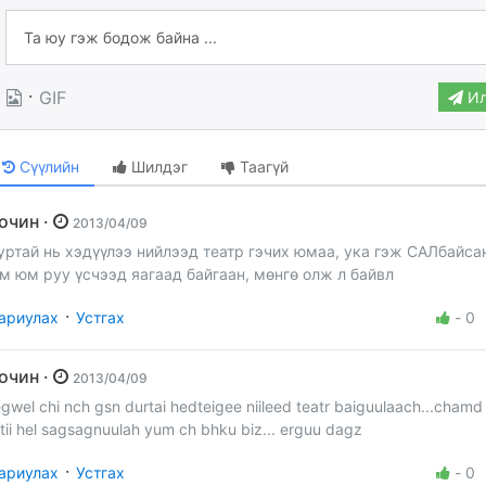
·
GIF
Ил
Сүүлийн
Шилдэг
Таагүй
Зочин ·
2013/04/09
уртай нь хэдүүлээ нийлээд театр гэчих юмаа, ука гэж САЛбайса
м юм руу үсчээд яагаад байгаан, мөнгө олж л байвл
·
ариулах
Устгах
-
0
Зочин ·
2013/04/09
egwel chi nch gsn durtai hedteigee niileed teatr baiguulaach...chamd
itii hel sagsagnuulah yum ch bhku biz... erguu dagz
·
ариулах
Устгах
-
0