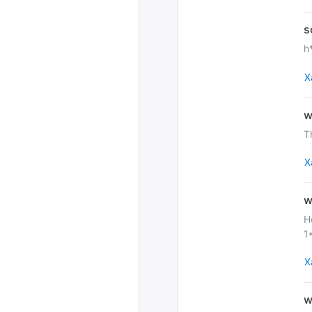
h
Х
T
Х
H
1
Х