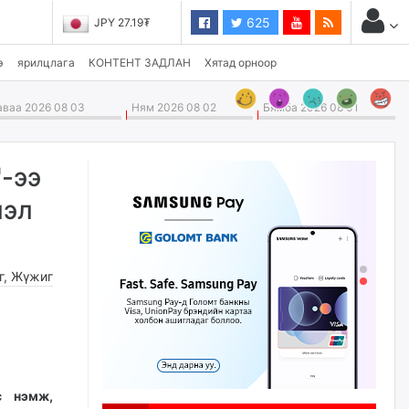
625
JPY 27.19₮
э
ярилцлага
КОНТЕНТ ЗАДЛАН
Хятад орноор
ваа 2026 08 03
Ням 2026 08 02
Бямба 2026 08 01
"-ээ
лэл
г
,
Жүжиг
с нэмж,