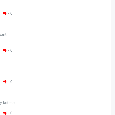
жилийн ойд зориулсан
наадмыг хойшлуулав
өчигдѳр
-
0
Монгол Улсад 162 вагон - 9720
тонн АИ-92 орж иржээ
Want
өчигдѳр
-
0
Jade Gas: 1.1 тэрбум австрали
долларын санхүүжилтийн
эцсийн гэрээг есдүгээр сард
байгуулбал Тавантолгойн
метан хийн үйлдвэрлэлийн
өрөмдлөгийг 2027 онд эхлүүлнэ
өчигдѳр
-
0
Ханын материалд эхний
ээлжийн 6 блок орон сууцны
барилга угсралтын ажил
re go now raspberry ketone
үргэлжилж байна
өчигдѳр
-
0