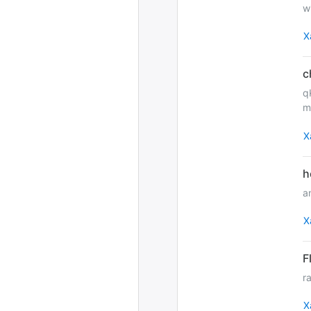
w
Х
q
m
Х
Х
Х