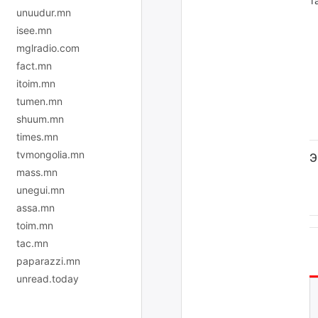
т
unuudur.mn
isee.mn
mglradio.com
fact.mn
itoim.mn
tumen.mn
shuum.mn
times.mn
tvmongolia.mn
Э
mass.mn
unegui.mn
assa.mn
toim.mn
tac.mn
paparazzi.mn
unread.today