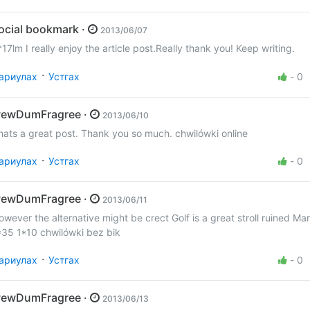
social bookmark ·
2013/06/07
*17lm I really enjoy the article post.Really thank you! Keep writing.
·
ариулах
Устгах
-
0
wewDumFragree ·
2013/06/10
hats a great post. Thank you so much. chwilówki online
·
ариулах
Устгах
-
0
wewDumFragree ·
2013/06/11
owever the alternative might be crect Golf is a great stroll ruined Ma
*35 1*10 chwilówki bez bik
·
ариулах
Устгах
-
0
wewDumFragree ·
2013/06/13