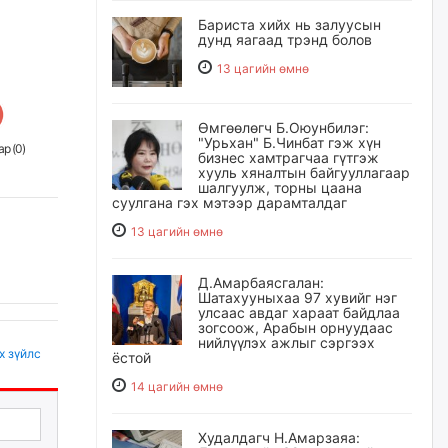
Бариста хийх нь залуусын
дунд яагаад трэнд болов
13 цагийн өмнө
Өмгөөлөгч Б.Оюунбилэг:
"Урьхан" Б.Чинбат гэж хүн
р (
0
)
бизнес хамтрагчаа гүтгэж
хууль хяналтын байгууллагаар
шалгуулж, торны цаана
суулгана гэх мэтээр дарамталдаг
13 цагийн өмнө
Д.Амарбаясгалан:
Шатахууныхаа 97 хувийг нэг
улсаас авдаг хараат байдлаа
зогсоож, Арабын орнуудаас
нийлүүлэх ажлыг сэргээх
х зүйлс
ёстой
14 цагийн өмнө
Худалдагч Н.Амарзаяа: