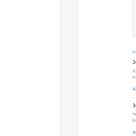
д
ю
Х
t
b
Х