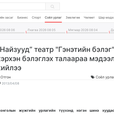
ийн засаг
Бизнес
Спорт
Соёл урлаг
Зөвлөгөө
Чөлөөт
Шар мэдэ
026 08 06
Лхагва 2026 08 05
Мягмар 2026 08 04
Да
“Найзууд” театр "Гэнэтийн бэлэг
хэрхэн бэлэглэх талаараа мэдээ
хийлээ
.Отгон
Соёл урла
2013-
2026-
2013/04/08
04-
08-
08
07
18:29:21
02:37:20
онголын жүжгийн урлагийн түүхэнд нэгэн шинэ хууда