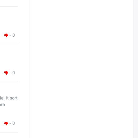
Цагдаагийн дэд хурандаа
Д.Будзаан: Хүүхдийн эсрэг
бэлгийн хүчирхийлэл үйлдвэл
бүх насаар нь хорих ял
оногдуулах хуулийн
зохицуулалттай
-
0
өчигдѳр
“Аяллын газрын зураг”-ийн
хэвлэмэл хувилбарыг Голомт
банкны салбараас үнэ
-
0
төлбөргүй авах боломжтой
өчигдѳр
ЕБС-ийн захирлын үүргийг түр
e. It sort
орлон гүйцэтгэгч
are
манаачтайгаа бүлэглэн
эзэмшлийнх нь дансаар заал,
зогсоолын төлбөр ₮121.5
саяыг авчээ
-
0
өчигдѳр