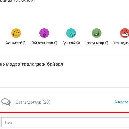
айзнаа тоглох юм.
Хөгжилтэй (
0
)
Гайхамшигтай (
0
)
Гунигтай (
0
)
Жихүүцмээр (
0
)
Үзэн ядмаа
нэ мэдээ таалагдаж байвал
Сэтгэгдэлүүд (23)
Анхаара