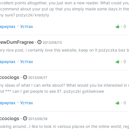
xcellent points altogether, you just won a new reader. What could yo
ecommend about your put up that you simply made some days in the
ny sure? pożyczki kredyty
·
ариулах
Устгах
-
0
wewDumFragree ·
2013/06/13
ery nice post, i certainly love this website, keep on it pożyczka bez b
·
ариулах
Устгах
-
0
accociogs ·
2013/06/17
ny ideas of what I can write about? What would you be interested in
nd *** can I get people to see it?. pożyczki gotówkowe
·
ариулах
Устгах
-
0
accociogs ·
2013/06/18
ooking around...I like to look in various places on the online world, reg