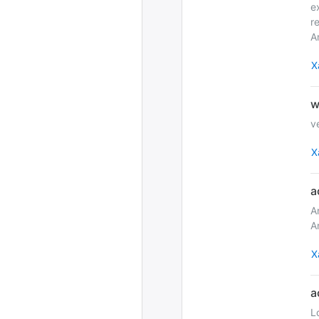
e
r
A
Х
v
Х
A
A
Х
L