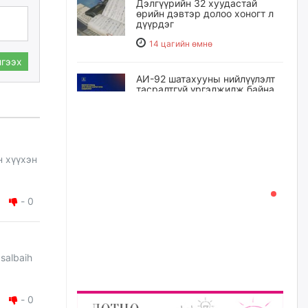
Дэлгүүрийн 32 хуудастай
өрийн дэвтэр долоо хоногт л
дүүрдэг
14 цагийн өмнө
гээх
АИ-92 шатахууны нийлүүлэлт
тасралтгүй үргэлжилж байна
14 цагийн өмнө
I ангийн цахим бүртгэл энэ
н хүүхэн
сарын 17-ноос эхэлнэ
15 цагийн өмнө
-
0
Үндсэн хууль зөрчсөн
Х.Булгантуяа, үндэсний эв
нэгдэлд харшилсан
М.Нарантуяа-Нара нарт хэзээ
 salbaih
хариуцлага тооцох вэ?
15 цагийн өмнө
-
0