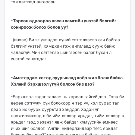
тэмдэглээд өнгөрсөн.
-Төрсөн өдрөөрөө авсан хамгийн үнэтэй бэлгийг
сонирхож болох болов уу?
-(инээв) Би яг үнэндээ хүний сэтгэлээсээ өгч байгаа
бэлгийг үнэтэй, хямдхан гэж ангилаад сууж байж
чадахгүй. Чин сэтгэлээ шингээсэн бэлэг бүхэн л
үнэтэй санагддаг.
-Амстердам хотод суурьшаад хоёр жил болж байна.
Хэлний бэрхшээл үгүй болсон биз дээ?
-Бэрхшээл гэдэг талаас нь харвал гайгүй дээ. Гэвч би
өөрөө сэтгүүлч хүн болохоор ч тэр үү, хэл сурах тал
дээр их буурь суурьтай ханддаг. Хэдэн үг
цээжилчихээд л би ийм хэлээр ярьдаг, тийм хэлээр ч
ярьдаг гээд хээвнэг явж байдаг хүмүүсийн өмнөөс
ичих шиг болдог. “Англи, нидерландаар төгс ярьдаг
болсон биз дээ?” гэж асуух хүмүүс байдаг л даа.