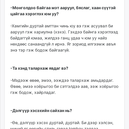
-Монголдоо байгаа мэт ааруул, бяслаг, хаан сүүтэй
цайгаа хэрэглэх юм уу?
-Хамгийн дуртай амттан чинь юу вэ гэж асуувал би
ааруул гэж хариулна (хэхэ). Гэхдээ байнга хэрэглээд
байдаггүй юмаа, жилдээ ганц удаа ч юм уу найз
нөхдөөс санаандгүй л ирнэ. Яг зориод илгээмж авъя
энэ тэр гэж бодож байгаагүй.
-Та хэнд талархаж явдаг вэ?
-Мэдээж өвөө, эмээ, ээждээ талархаж амьдардаг.
Өвөө, эмээ хоёрыгоо би сэтгэлдээ аав, ээж хоёрыгоо
гэж бодож, хайрладаг.
-Дэлгүүр хэсэхийн сайхан нь?
-Өө, дэлгүүр хэсэх дуртай, дуртай. Би дээр хэлсэн,
миний яг өөрийн стиль гэвэл tomboy талдаа.