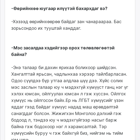
-Өөрийнхөө юугаар илүүтэй бахархдаг вэ?
-Хэзээд өөрийнхөөрөө байдаг зан чанараараа. Бас
зорьсондоо их тууштай ханддаг.
-Мэс засалдаа хэдийгээр орох төлөвлөгөөтэй
байна?
-Энэ талаар би дахин ярихаа болихоор шийдсэн.
Хангалттай ярьсан, чадлынхаа хэрээр тайлбарласан.
Одоо сүүлдээ бүр утгаа алдлаа шүү дээ. Хүйс солих
мэс заслын талаар юу ч мэдэхгүй хүмүүст ганц нэг үг
хэлэх юмсан, ойлгуулах юмсан л гэж хүссэн. Ойлгох
хүмүүс нь ойлгосон байх.Ер нь ЛГБТ хүмүүсийг үзэн
яддаг гээд байдаг хүмүүс надад маш өрөвдөлтэй
санагддаг болсон. Жижигхэн Монголоо дэлхий гэж
бодоод л, тэндээ юу ч мэдэхгүйгээр насыг барж
байна гэж бодохоор нэг л харамсалтай. Тэр
хүмүүсийн буруу ч гэж байхгүй биз, нийгэм нь тийм
юм чинь.