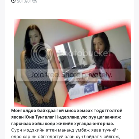
2013-
2026-
2013/01/29
ikon.mn
01-
08-
mnb.mn
29
07
Livetv.mn
00:12:12
01:16:39
Eguur.mn
24tsag.mn
shuud.mn
eagle.mn
ergelt.mn
zarig.mn
today.mn
zuv.mn
mminfo.mn
ugluu.mn
urlag.mn
Монголдоо байхдаа гей мисс хэмээх тодотголтой
unen.mn
явсан Юна Тунгалаг Нидерланд улс руу цагаачилж
asu.mn
гарснаас хойш хоёр жилийн хугацаа өнгөрчээ.
shudarga.mn
Сурч мэдэхийн өтгөн мананд умбаж яваа түүнийг
одоо хэр нь ойлгодоггүй олон хүн байдаг ч ойлгож,
shuurhai.mn