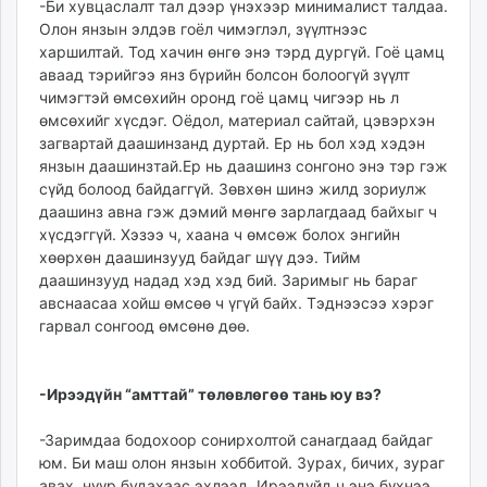
-Би хувцаслалт тал дээр үнэхээр минималист талдаа.
Олон янзын элдэв гоёл чимэглэл, зүүлтнээс
харшилтай. Тод хачин өнгө энэ тэрд дургүй. Гоё цамц
аваад тэрийгээ янз бүрийн болсон болоогүй зүүлт
чимэгтэй өмсөхийн оронд гоё цамц чигээр нь л
өмсөхийг хүсдэг. Оёдол, материал сайтай, цэвэрхэн
загвартай даашинзанд дуртай. Ер нь бол хэд хэдэн
янзын даашинзтай.Ер нь даашинз сонгоно энэ тэр гэж
сүйд болоод байдаггүй. Зөвхөн шинэ жилд зориулж
даашинз авна гэж дэмий мөнгө зарлагдаад байхыг ч
хүсдэггүй. Хэзээ ч, хаана ч өмсөж болох энгийн
хөөрхөн даашинзууд байдаг шүү дээ. Тийм
даашинзууд надад хэд хэд бий. Заримыг нь бараг
авснаасаа хойш өмсөө ч үгүй байх. Тэднээсээ хэрэг
гарвал сонгоод өмсөнө дөө.
-Ирээдүйн “амттай” төлөвлөгөө тань юу вэ?
-Заримдаа бодохоор сонирхолтой санагдаад байдаг
юм. Би маш олон янзын хоббитой. Зурах, бичих, зураг
авах, нүүр будахаас эхлээд. Ирээдүйд ч энэ бүхнээ