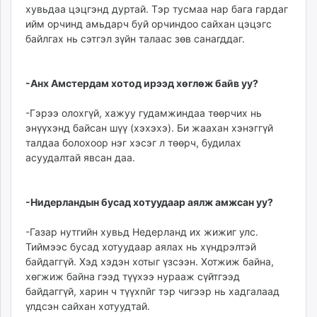
хувьдаа цэцгэнд дуртай. Тэр тусмаа нар бага гардаг
ийм орчинд амьдарч буй орчиндоо сайхан цэцэгс
байлгах нь сэтгэл зүйн талаас зөв санагддаг.
-Анх Амстердам хотод ирээд хөглөж байв уу?
-Гэрээ олохгүй, хажуу гудамжиндаа төөрчих нь
энүүхэнд байсан шүү (хэхэхэ). Би жаахан хэнэггүй
талдаа болохоор нэг хэсэг л төөрч, будилах
асуудалтай явсан даа.
-Нидерландын бусад хотуудаар аялж амжсан уу?
-Газар нутгийн хувьд Недерланд их жижиг улс.
Тиймээс бусад хотуудаар аялах нь хүндрэлтэй
байдаггүй. Хэд хэдэн хотыг үзсээн. Хотжиж байна,
хөгжиж байна гээд түүхээ нурааж сүйтгээд
байдаггүй, харин ч түүхnйг тэр чигээр нь хадгалаад
үлдсэн сайхан хотуудтай.