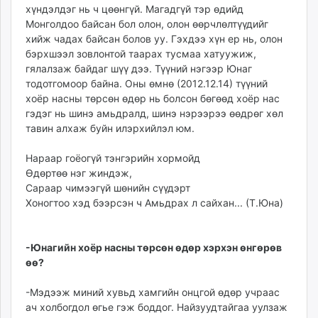
хүндэлдэг нь ч цөөнгүй. Магадгүй тэр өдийд
unuudur.mn
Монголдоо байсан бол олон, олон өөрчлөлтүүдийг
isee.mn
хийж чадах байсан болов уу. Гэхдээ хүн ер нь, олон
mglradio.com
бэрхшээл зовлонтой таарах тусмаа хатуужиж,
fact.mn
гялалзаж байдаг шүү дээ. Түүний нэгээр Юнаг
тодотгомоор байна. Оны өмнө (2012.12.14) түүний
itoim.mn
хоёр насны төрсөн өдөр нь болсон бөгөөд хоёр нас
tumen.mn
гэдэг нь шинэ амьдралд, шинэ нэрээрээ өөдрөг хөл
shuum.mn
тавин алхаж буйн илэрхийлэл юм.
times.mn
tvmongolia.mn
Нараар гоёогүй тэнгэрийн хормойд
mass.mn
Өдөртөө нэг жиндэж,
Сараар чимээгүй шөнийн сүүдэрт
unegui.mn
Хоногтоо хэд бээрсэн ч Амьдрах л сайхан... (Т.Юна)
assa.mn
toim.mn
tac.mn
-Юнагийн хоёр насны төрсөн өдөр хэрхэн өнгөрөв
paparazzi.mn
өө?
unread.today
-Мэдээж миний хувьд хамгийн онцгой өдөр учраас
ач холбогдол өгье гэж боддог. Найзуудтайгаа уулзаж