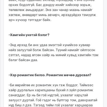
орхих бодолгүй. Бас дэндүү ихийг хийхээр зорьж,
төлөвлөж амьдардаг. Энэ зан чанар маань намайг
хөглөж, өнөөдөрт минь авчирч, ирээдүйдээ тэмүүлж
эрч хүчээр тэтгэдэг байх.
-Хамгийн үнэтэй бэлэг?
-Энд ирээд би анх удаа эмэгтэй хүнийхээ хувиар
найз залуутай болж байсан. Түүний намайг ойлгосон
сэтгэл, надад өгсөн хайр нь миний хувьд хамгийн том
бэлэг байсан даа.
-Хэр романтик билээ. Романтик мөчөө дурсвал?
-Би өөрийгөө их романтик хүн гэж боддог. Тиймээс
хайр дурлалын харилцааны бүхий л зүйл романтик
санагддаг. Ер нь би гоё нүдтэй, ухаалаг харцтай
залууст дуртай. Гоё гэдэг нь бүлтгэр том, давхраатай
нүд биш л дээ. Тэгээд тийм гоё ухаалаг харцаараа