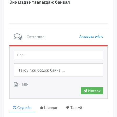
Энэ мэдээ таалагдаж байвал
Сэтгэгдэл
Анхаарах зүйлс
·
GIF
Илгээх
Сүүлийн
Шилдэг
Таагүй