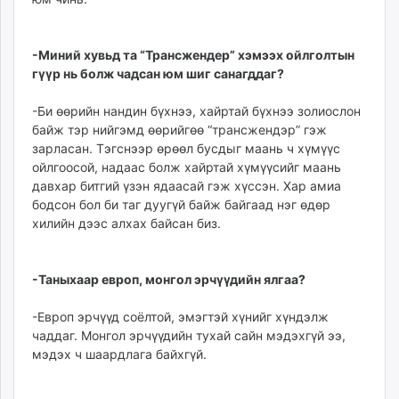
-Миний хувьд та “Трансжендер” хэмээх ойлголтын
гүүр нь болж чадсан юм шиг санагддаг?
-Би өөрийн нандин бүхнээ, хайртай бүхнээ золиослон
байж тэр нийгэмд өөрийгөө “трансжендэр” гэж
зарласан. Тэгснээр өрөөл бусдыг маань ч хүмүүс
ойлгоосой, надаас болж хайртай хүмүүсийг маань
давхар битгий үзэн ядаасай гэж хүссэн. Хар амиа
бодсон бол би таг дуугүй байж байгаад нэг өдөр
хилийн дээс алхах байсан биз.
-Таныхаар европ, монгол эрчүүдийн ялгаа?
-Европ эрчүүд соёлтой, эмэгтэй хүнийг хүндэлж
чаддаг. Монгол эрчүүдийн тухай сайн мэдэхгүй ээ,
мэдэх ч шаардлага байхгүй.