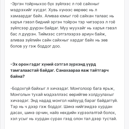
-Эргэн тойрныхоо бүх зүйлээс л гоё сайхныг
мэдрэхийг хүсдэг. Хувь хүнээс өөрөөс нь л
хамаардаг байх. Аливаа юмыг гоё сайхан талаас нь
харъя гэвэл бидний эргэн тойрон тэр чигээрээ л гоё
зүйлсээр дүүрэн байдаг. Муу муухайг нь харъя гэвэл
бас л дүүрэн. Тиймээс сэтгэлээрээ ариун байж,
аливаа зүйлийн сайн сайхныг хардаг байх нь зөв
болов уу гэж боддог доо.
-Эх орон гэдэг хүний сэтгэл зүрхэнд үүрд
тамгалаастай байдаг. Санахаараа яаж тайтгарч
байна?
-Бодохгүй байхыг л хичээдэг. Монголоор бага ярьж,
Монголын тухай мэдээллээс өөрийгөө холдуулахыг
хичээдэг. Энд надад монгол найзууд бараг байдаггүй.
Тэр нь ч дээр гэж боддог. Шинэ нийгэмдээ хурдан
дасах, шинэ орчин, найз нөхдийн хүрээлэлтэй болох,
хэл усыг нь хурдан сурах гээд олон тал дээр тустай.