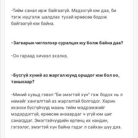
-Тийм санал ирж байгаагүй. Мэдэхгүй юм даа, би
тэгж нүцгэлж шалдлах тухай ерөөсөө бодож
байгаагүй юм байна.
-Загварын чиглэлээр суралцах юу болж байна даа?
-Он гараад хичээл эхэлнэ.
-Бүсгүй хүний аз жаргал юунд оршдог юм бол оо,
таныхаар?
-Миний хувьд гэвэл “Би эмэгтэй хүн” гэж бодох нь л
намайг хангалттай аз жаргалтай болгодог. Харин
ихэнхи бүсгүйчүүд маань тийм мэдрэмжийг
мэдэрдэггүй, ерөөсөө анзаардаг ч үгүй юм шиг
санагддаг. Эмэгтэйчүүдийн ертөнц их нандин,
гэгээлэг, эмэгтэй хүн байна гэдэг л сайхан шүү дээ.