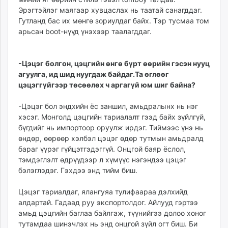
Эрэгтэйлэг маягаар хувцаслах нь таатай санагддаг.
Гутланд бас их мөнгө зориулдаг байх. Тэр тусмаа том
арьсан boot-нүүд үнэхээр таалагддаг.
-Цэцэг болгон, цэцгийн өнгө бүрт өөрийн гэсэн нууц
агуулга, ид шид нуугдаж байдаг.Та өглөөг
цэцэггүйгээр төсөөлөх ч аргагүй юм шиг байна?
-Цэцэг бол эндхийн ёс заншил, амьдралынх нь нэг
хэсэг. Монголд цэцгийн тариалалт гээд байх зүйлгүй,
бүгдийг нь импортоор оруулж ирдэг. Тиймээс үнэ нь
өндөр, өөрөөр хэлбэл цэцэг өдөр тутмын амьдралд
бараг үүрэг гүйцэтгэдэггүй. Онцгой баяр ёслол,
тэмдэглэлт өдрүүдээр л хүмүүс нэгэндээ цэцэг
бэлэглэдэг. Гэхдээ энд тийм биш.
Цэцэг тариалдаг, ялангуяа тулифаараа дэлхийд
алдартай. Гадаад руу экспортолдог. Айлууд гэртээ
амьд цэцгийн баглаа байлгаж, түүнийгээ долоо хоног
тутамдаа шинэчлэх нь энд онцгой зүйл огт биш. Би