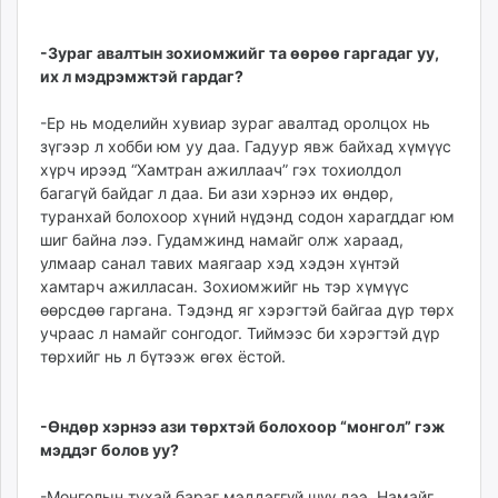
-Зураг авалтын зохиомжийг та өөрөө гаргадаг уу,
их л мэдрэмжтэй гардаг?
-Ер нь моделийн хувиар зураг авалтад оролцох нь
зүгээр л хобби юм уу даа. Гадуур явж байхад хүмүүс
хүрч ирээд “Хамтран ажиллаач” гэх тохиолдол
багагүй байдаг л даа. Би ази хэрнээ их өндөр,
туранхай болохоор хүний нүдэнд содон харагддаг юм
шиг байна лээ. Гудамжинд намайг олж хараад,
улмаар санал тавих маягаар хэд хэдэн хүнтэй
хамтарч ажилласан. Зохиомжийг нь тэр хүмүүс
өөрсдөө гаргана. Тэдэнд яг хэрэгтэй байгаа дүр төрх
учраас л намайг сонгодог. Тиймээс би хэрэгтэй дүр
төрхийг нь л бүтээж өгөх ёстой.
-Өндөр хэрнээ ази төрхтэй болохоор “монгол” гэж
мэддэг болов уу?
-Монголын тухай бараг мэддэггүй шүү дээ. Намайг