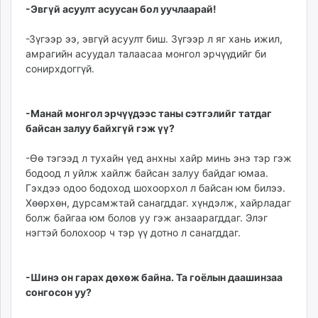
-Эвгүй асуулт асуусан бол уучлаарай!
-Зүгээр ээ, эвгүй асуулт биш. Зүгээр л яг хань ижил,
амрагийн асуудал талаасаа монгол эрчүүдийг би
сонирхдоггүй.
-Манай монгол эрчүүдээс таны сэтгэлийг татдаг
байсан залуу байхгүй гэж үү?
-Өө тэгээд л тухайн үед анхны хайр минь энэ тэр гэж
бодоод л уйлж хайлж байсан залуу байдаг юмаа.
Гэхдээ одоо бодоход шохоорхол л байсан юм билээ.
Хөөрхөн, дурсамжтай санагддаг. хүндэлж, хайрладаг
болж байгаа юм болов уу гэж анзаарагддаг. Элэг
нэгтэй болохоор ч тэр үү дотно л санагддаг.
-Шинэ он гарах дөхөж байна. Та гоёлын даашинзаа
сонгосон уу?