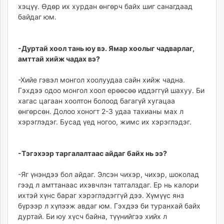
хэцүү. Өдөр их хурдан өнгөрч байх шиг санагдаад
байдаг юм.
-Дуртай хоол тань юу вэ. Ямар хоолыг чадварлаг,
амттай хийж чадах вэ?
-Хийе гэвэл монгол хоолуудаа сайн хийж чадна.
Гэхдээ одоо монгол хоол ерөөсөө иддэггүй шахуу. Би
хагас цагаан хоолтон болоод багагүй хугацаа
өнгөрсөн. Долоо хоногт 2-3 удаа тахианы мах л
хэрэглэдэг. Бусад үед ногоо, жимс их хэрэглэдэг.
-Тэгэхээр таргалалтаас айдаг байх нь ээ?
-Яг үнэндээ бол айдаг. Элсэн чихэр, чихэр, шоколад
гээд л амттанаас ихэвчлэн татгалздаг. Ер нь калори
ихтэй хүнс бараг хэрэглэдэггүй дээ. Хүмүүс янз
бүрээр л хүлээж авдаг юм. Гэхдээ би туранхай байх
дуртай. Би юу хүсч байна, түүнийгээ хийх л