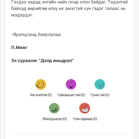
Гэхдээ надад энгийн найз охид олон байдаг. Тэдэнтэй
байхад өөрийгөө илүү их эмэгтэй хүн гэдэг талаас нь
мэдэрдэг.
-Ярилцсанд баярлалаа.
П.Мөөг
Эх сурвалж: "Далд амьдрал"
Хөгжилтэй (
0
)
Гайхамшигтай (
0
)
Гунигтай (
0
)
Жихүүцмээр (
0
)
Үзэн ядмаар (
0
)