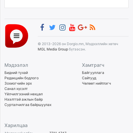
© 2013-2026 он Dorgio.mn, Мэдээллийн хөтөч
MGL Media Group
бүтээсэн.
Мэдээлэл
Хамтрагч
Бидний тухай
Байгууллага
Редакцийн бодлого
Сайтууд
Зохиогчийн эрх
Чөлөөт нийтлэгч
Санал хүсэлт
Үйлчилгээний нөхцөл
Нээлттэй ажлын байр
Сурталчилгаа байршуулах
Харилцаа