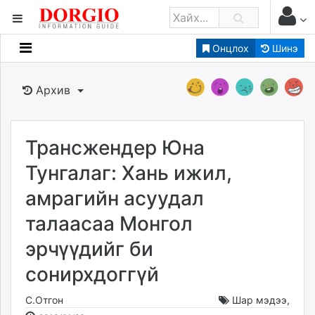
Онцлох
Шинэ
Мэдээллийн
Зар мэдээллийн
Архив
Банк санхүү
Бизнес ААН
Төрийн
Трансжендер Юна
Нийслэлийн
Тунгалаг: Хань ижил,
амрагийн асуудал
dorgio.mn
талаасаа Монгол
Gogo.mn
caak.mn
эрчүүдийг би
news.mn
сонирхдоггүй
zindaa.mn
Baabar.mn
С.Отгон
Шар мэдээ
,
tovch.mn