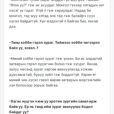
“Япон уу?” гэж их асуудаг. Монгол гэхээр хятадын нэг
хэсэг үү гэдэг. Үгүй л гэж хариулдаг. Надад би
монгол, тэр муу хятад энэ тэр гэж балайрч суух
хүсэл байдаггүй. Хүн мэдэхгүй л байгаа биз, яахав
дээ.
-Таны хобби гэрэл зураг. Тиймээс хобби чигээрээ
байх уу, эсвэл..?
-Миний хобби гэрэл зураг гэж үнээн. Би их алдартай
загварын гэрэл зурагчин болно гэж хүсдэг. Яахав,
залуу насанд зураг хөргөө авахуулахад хожим
дурсамжтай, буруу зүйл гэж боддоггүй. Харин яг
миний чин хүсэл гэвэл өөрөө загварын мэргэжлийн
хүн болохоор зорьж байгаа.
-Хагас нүцгэн ч юм уу эротик зургийн санал ирж
байв уу. Ер нь танд ийм зураг авахуулах бодол
байдаг уу?