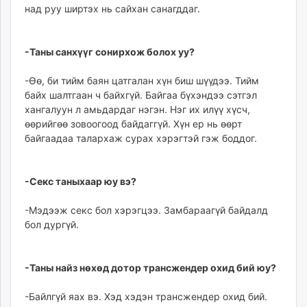
над руу ширтэх нь сайхан санагддаг.
-Таны санхүүг сонирхож болох уу?
-Өө, би тийм баян цатгалан хүн биш шүүдээ. Тийм
байх шалтгаан ч байхгүй. Байгаа бүхэндээ сэтгэл
хангалуун л амьдардаг нэгэн. Нэг их илүү хүсч,
өөрийгөө зовоогоод байдаггүй. Хүн ер нь өөрт
байгаадаа талархаж сурах хэрэгтэй гэж боддог.
-Секс таныхаар юу вэ?
-Мэдээж секс бол хэрэгцээ. Замбараагүй байдалд
бол дургүй.
-Таны найз нөхөд дотор трансжендер охид бий юу?
-Байлгүй яах вэ. Хэд хэдэн трансжендер охид бий.