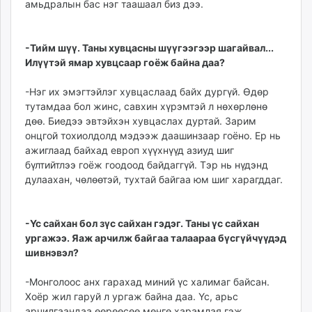
амьдралын бас нэг таашаал биз дээ.
-Тийм шүү. Таны хувцасны шүүгээгээр шагайвал...
Илүүтэй ямар хувцсаар гоёж байна даа?
-Нэг их эмэгтэйлэг хувцаслаад байх дургүй. Өдөр
тутамдаа бол жинс, савхин хүрэмтэй л нөхөрлөнө
дөө. Биедээ эвтэйхэн хувцаслах дуртай. Зарим
онцгой тохиолдолд мэдээж даашинзаар гоёно. Ер нь
ажиглаад байхад европ хүүхнүүд азиуд шиг
бүлтийтлээ гоёж гоодоод байдаггүй. Тэр нь нүдэнд
дулаахан, чөлөөтэй, тухтай байгаа юм шиг харагддаг.
-Үс сайхан бол зүс сайхан гэдэг. Таны үс сайхан
ургажээ. Яаж арчилж байгаа талаараа бүсгүйчүүдэд
шивнэвэл?
-Монголоос анх гарахад миний үс халимаг байсан.
Хоёр жил гаруй л ургаж байна даа. Үс, арьс
арчилгаандаа өөрөөсөө мөнгө харамлая гэж