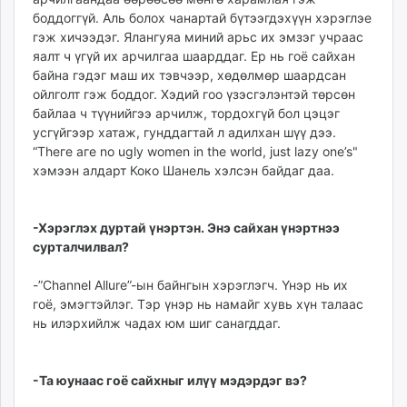
боддоггүй. Аль болох чанартай бүтээгдэхүүн хэрэглэе
гэж хичээдэг. Ялангуяа миний арьс их эмзэг учраас
яалт ч үгүй их арчилгаа шаарддаг. Ер нь гоё сайхан
байна гэдэг маш их тэвчээр, хөдөлмөр шаардсан
ойлголт гэж боддог. Хэдий гоо үзэсгэлэнтэй төрсөн
байлаа ч түүнийгээ арчилж, тордохгүй бол цэцэг
усгүйгээр хатаж, гунддагтай л адилхан шүү дээ.
“Тhеге аге no ugly women in the world, just lazy one’s"
хэмээн алдарт Коко Шанель хэлсэн байдаг даа.
-Хэрэглэх дуртай үнэртэн. Энэ сайхан үнэртнээ
сурталчилвал?
-”Сhannel Allure”-ын байнгын хэрэглэгч. Үнэр нь их
гоё, эмэгтэйлэг. Тэр үнэр нь намайг хувь хүн талаас
нь илэрхийлж чадах юм шиг санагддаг.
-Та юунаас гоё сайхныг илүү мэдэрдэг вэ?