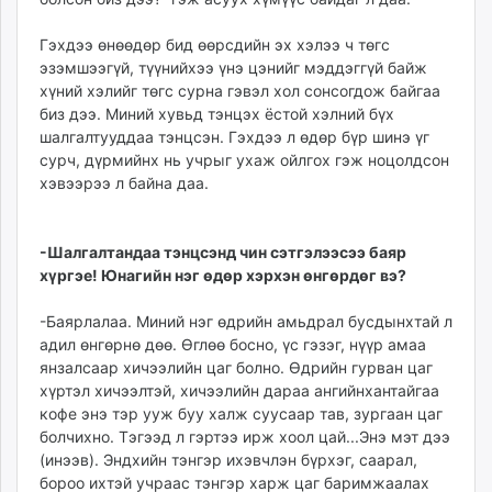
Гэхдээ өнөөдөр бид өөрсдийн эх хэлээ ч төгс
эзэмшээгүй, түүнийхээ үнэ цэнийг мэддэггүй байж
хүний хэлийг төгс сурна гэвэл хол сонсогдож байгаа
биз дээ. Миний хувьд тэнцэх ёстой хэлний бүх
шалгалтууддаа тэнцсэн. Гэхдээ л өдөр бүр шинэ үг
сурч, дүрмийнх нь учрыг ухаж ойлгох гэж ноцолдсон
хэвээрээ л байна даа.
-Шалгалтандаа тэнцсэнд чин сэтгэлээсээ баяр
хүргэе! Юнагийн нэг өдөр хэрхэн өнгөрдөг вэ?
-Баярлалаа. Миний нэг өдрийн амьдрал бусдынхтай л
адил өнгөрнө дөө. Өглөө босно, үс гэзэг, нүүр амаа
янзалсаар хичээлийн цаг болно. Өдрийн гурван цаг
хүртэл хичээлтэй, хичээлийн дараа ангийнхантайгаа
кофе энэ тэр ууж буу халж суусаар тав, зургаан цаг
болчихно. Тэгээд л гэртээ ирж хоол цай...Энэ мэт дээ
(инээв). Эндхийн тэнгэр ихэвчлэн бүрхэг, саарал,
бороо ихтэй учраас тэнгэр харж цаг баримжаалах