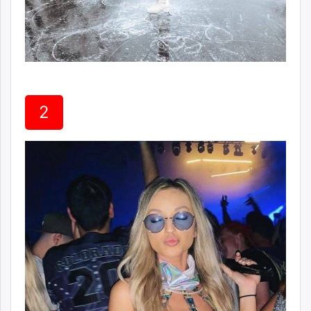
unuudur.mn
isee.mn
mglradio.com
fact.mn
itoim.mn
tumen.mn
2
shuum.mn
times.mn
tvmongolia.mn
mass.mn
unegui.mn
assa.mn
toim.mn
tac.mn
paparazzi.mn
unread.today