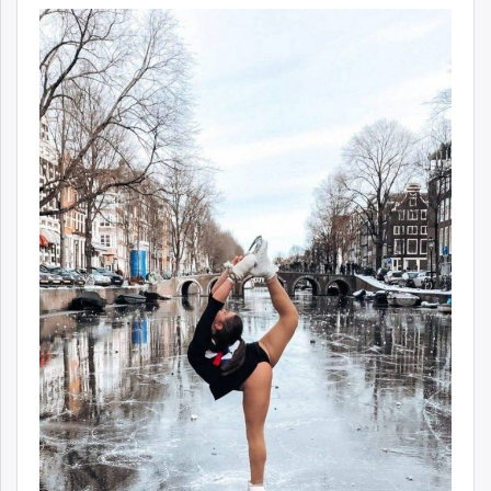
ikon.mn
mnb.mn
Livetv.mn
Eguur.mn
24tsag.mn
shuud.mn
eagle.mn
ergelt.mn
zarig.mn
today.mn
zuv.mn
mminfo.mn
ugluu.mn
urlag.mn
unen.mn
asu.mn
shudarga.mn
shuurhai.mn