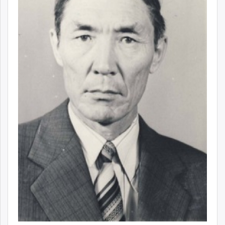
ikon.mn
mnb.mn
Livetv.mn
Eguur.mn
24tsag.mn
shuud.mn
eagle.mn
ergelt.mn
zarig.mn
today.mn
zuv.mn
mminfo.mn
ugluu.mn
urlag.mn
unen.mn
asu.mn
shudarga.mn
shuurhai.mn