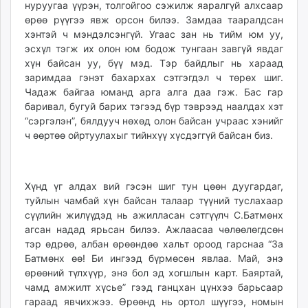
нуруугаа үүрэн, толгойгоо сэжилж яаралгүй алхсаар
өрөө рүүгээ явж орсон билээ. Замдаа тааралдсан
хэнтэй ч мэндэлсэнгүй. Угаас зан нь тийм юм уу,
эсхүл тэгж их олон юм бодож тунгаан завгүй явдаг
хүн байсан уу, бүү мэд. Тэр байдлыг нь хараад
заримдаа гэнэт бахархах сэтгэгдэл ч төрөх шиг.
Чадаж байгаа юманд арга алга даа гэж. Бас гар
баривал, бугуй барих тэгээд бүр тэврээд наалдах хэт
“сэргэлэн”, бялдууч нөхөд олон байсан учраас хэнийг
ч өөртөө ойртуулахыг тийнхүү хүсдэггүй байсан биз.
Хүнд үг алдах вий гэсэн шиг тун цөөн дуугардаг,
туйлын чамбай хүн байсан талаар түүний туслахаар
сүүлийн жилүүдэд нь ажилласан сэтгүүлч С.Батмөнх
агсан надад ярьсан билээ. Ажлаасаа чөлөөлөгдсөн
тэр өдрөө, албан өрөөндөө хальт ороод гарснаа “За
Батмөнх өө! Би ингээд бүрмөсөн явлаа. Май, энэ
өрөөний түлхүүр, энэ бол эд хогшлын карт. Баяртай,
чамд амжилт хүсье” гээд ганцхан цүнхээ барьсаар
гараад явчихжээ. Өрөөнд нь ортол шүүгээ, номын