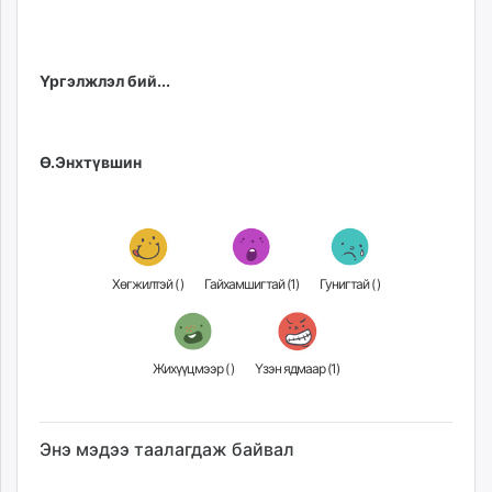
Үргэлжлэл бий...
Ө.Энхтүвшин
Хөгжилтэй (
)
Гайхамшигтай (
1
)
Гунигтай (
)
Жихүүцмээр (
)
Үзэн ядмаар (
1
)
Энэ мэдээ таалагдаж байвал