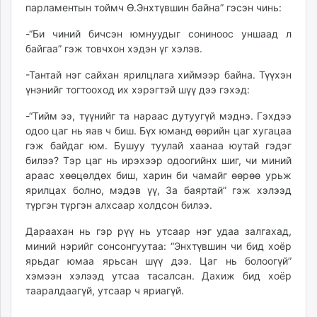
парламентын тоймч Ө.Энхтүвшин байна” гэсэн чинь:
-“Би чиний бичсэн юмнуудыг сониноос уншаад л
байгаа” гэж товчхон хэдэн үг хэлэв.
-Тантай нэг сайхан ярилцлага хиймээр байна. Түүхэн
үнэнийг тогтооход их хэрэгтэй шүү дээ гэхэд:
-“Тийм ээ, түүнийг та нараас дутуугүй мэднэ. Гэхдээ
одоо цаг нь яав ч биш. Бүх юманд өөрийн цаг хугацаа
гэж байдаг юм. Бушуу туулай хаанаа юутай гэдэг
билээ? Тэр цаг нь ирэхээр одоогийнх шиг, чи миний
араас хөөцөлдөх биш, харин би чамайг өөрөө урьж
ярилцах болно, мэдэв үү, За баяртай” гэж хэлээд
түргэн түргэн алхсаар холдсон билээ.
Дараахан нь гэр рүү нь утсаар нэг удаа залгахад,
миний нэрийг сонсонгуутаа: “Энхтүвшин чи бид хоёр
ярьдаг юмаа ярьсан шүү дээ. Цаг нь болоогүй”
хэмээн хэлээд утсаа тасалсан. Дахиж бид хоёр
тааралдаагүй, утсаар ч яриагүй.