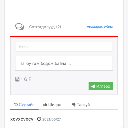
Сэтгэгдэлүүд (2)
Анхаарах зүйлс
·
GIF
Илгээх
Сүүлийн
Шилдэг
Таагүй
xcvxcvxcv ·
2021/05/27