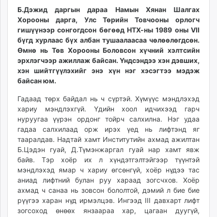
unuudur.mn
Б.Дэжид даргын дараа Намын Хянан Шалгах
Хорооны дарга, Улс Төрийн Товчооны орлогч
isee.mn
гишүүнээр сонгогдсон бөгөөд НТХ-ны 1989 оны VII
mglradio.com
бүгд хурлаас бүх албан тушаалаасаа чөлөөлөгдсөн.
fact.mn
Өмнө нь Төв Хорооны Боловсон хүчний хэлтсийн
itoim.mn
эрхлэгчээр ажиллаж байсан. Үндсэндээ хэн дэвших,
tumen.mn
хэн шийтгүүлэхийг энэ хүн нэг хэсэгтээ мэдэж
байсан юм.
shuum.mn
times.mn
Гадаад төрх байдал нь ч сүртэй. Хүмүүс мэндлэхэд
tvmongolia.mn
хариу мэндлэхгүй. Үдийн хоол идчихээд гарч
mass.mn
нуруугаа үүрэн ордонг тойрч салхилна. Нэг удаа
гадаа салхилаад орж ирэх үед нь лифтэнд яг
unegui.mn
тааралдав. Надтай хамт Институтийн ахмад ажилтан
assa.mn
Б.Цэдэн гуай, Д.Түмэнжаргал гуай нар хамт явж
toim.mn
байв. Тэр хоёр их л хүндэтгэлтэйгээр түүнтэй
tac.mn
мэндлэхэд ямар ч хариу өгсөнгүй, хоёр нүдээ тас
paparazzi.mn
аниад лифтний булан руу хараад зогсчхов. Хоёр
unread.today
ахмад ч санаа нь зовсон бололтой, дэмий л бие бие
рүүгээ харан нүд ирмэлцэв. Ингээд III давхарт лифт
зогсоход өнөөх янзаараа хар, цагаан дуугүй,