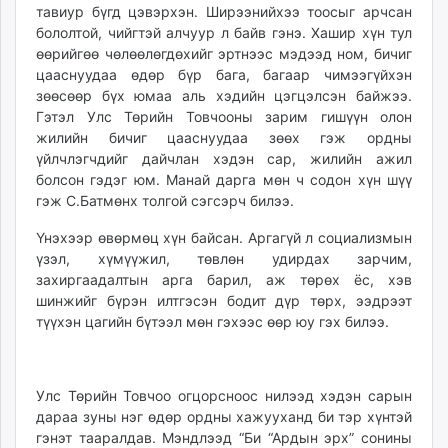
тавиур бүгд цэвэрхэн. Ширээнийхээ тоосыг арчсан
бололтой, чийгтэй алчуур л байв гэнэ. Хашир хүн тул
өөрийгөө чөлөөлөгдөхийг эртнээс мэдээд ном, бичиг
цааснуудаа өдөр бүр бага, багаар чимээгүйхэн
зөөсөөр бүх юмаа аль хэдийн цэгцэлсэн байжээ.
Гэтэл Улс Төрийн Товчооны зарим гишүүн олон
жилийн бичиг цааснуудаа зөөх гэж ордны
үйлчлэгчдийг дайчлан хэдэн сар, жилийн ажил
болсон гэдэг юм. Манай дарга мөн ч содон хүн шүү
гэж С.Батмөнх толгой сэгсэрч билээ.
Үнэхээр өвөрмөц хүн байсан. Аргагүй л социализмын
үзэл, хүмүүжил, төвлөн удирдах зарчим,
захиргаадалтын арга барил, аж төрөх ёс, хэв
шинжийг бүрэн илтгэсэн бодит дүр төрх, ээдрээт
түүхэн цагийн бүтээл мөн гэхээс өөр юу гэх билээ.
Улс Төрийн Товчоо огцорсноос нилээд хэдэн сарын
дараа зуны нэг өдөр ордны хажууханд би тэр хүнтэй
гэнэт тааралдав. Мэндлээд “Би “Ардын эрх” сонины