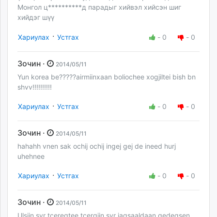
Монгол ц**********д парадыг хийвэл хийсэн шиг
хийдэг шүү
·
Хариулах
Устгах
-
0
-
0
Зочин ·
2014/05/11
Yun korea be?????airmiinxaan boliochee xogjiltei bish bn
shvv!!!!!!!!!!
·
Хариулах
Устгах
-
0
-
0
Зочин ·
2014/05/11
hahahh vnen sak ochij ochij ingej gej de ineed hurj
uhehnee
·
Хариулах
Устгах
-
0
-
0
Зочин ·
2014/05/11
Ulsiin syr tceregtee tcergiin syr jagsaaldaan gedegsen