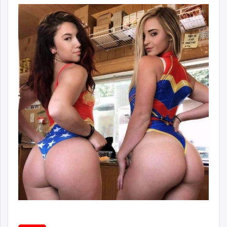
ikon.mn
mnb.mn
Livetv.mn
Eguur.mn
24tsag.mn
shuud.mn
eagle.mn
ergelt.mn
zarig.mn
today.mn
zuv.mn
mminfo.mn
ugluu.mn
urlag.mn
unen.mn
asu.mn
shudarga.mn
shuurhai.mn