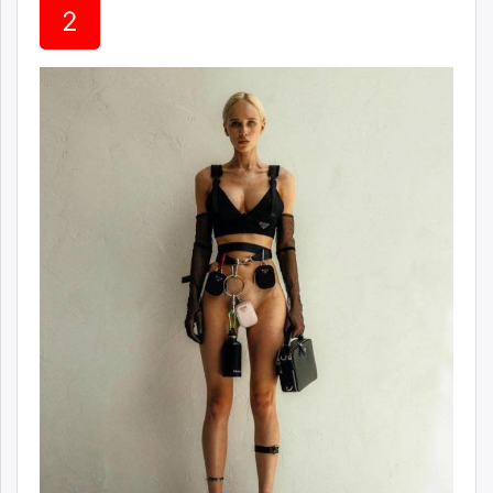
2
unuudur.mn
isee.mn
mglradio.com
fact.mn
itoim.mn
tumen.mn
shuum.mn
times.mn
tvmongolia.mn
mass.mn
unegui.mn
assa.mn
toim.mn
tac.mn
paparazzi.mn
unread.today