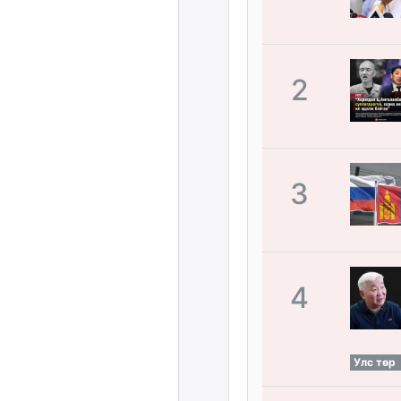
2
3
4
Улс төр