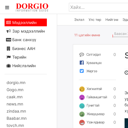
Эхлэл
Улс төр
Нийгэм
Эд
Мэдээллийн
Зар мэдээллийн
Баасан 
11 цагийн өмнө
Банк санхүү
Бизнес ААН
0
Сэтгэгдэл
Төрийн
Хуваалцах
Нийслэлийн
Жиргээ
dorgio.mn
0
Хөгжилтэй
Gogo.mn
Э
caak.mn
0
Гайхамшигтай
у
news.mn
б
0
Гунигтай
х
zindaa.mn
0
Жихүүцмээр
Baabar.mn
0
Үзэн ядмаар
tovch.mn