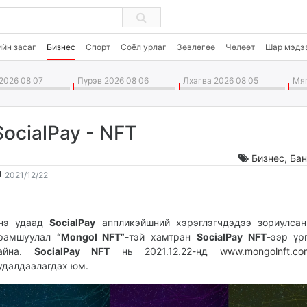
ийн засаг
Бизнес
Спорт
Соёл урлаг
Зөвлөгөө
Чөлөөт
Шар мэдэ
2026 08 07
Пүрэв 2026 08 06
Лхагва 2026 08 05
Мяг
SocialPay - NFT
Бизнес
,
Бан
2021-
2026-
2021/12/22
12-
08-
22
08
13:02:10
03:17:53
нэ удаад
SocialPay
аппликэйшний хэрэглэгчдэдээ зориулсан
рамшуулал
“Мongol NFT”
-тэй хамтран
SocialPay NFT
-ээр үр
айна.
SocialPay NFT
нь 2021.12.22-нд
www.mongolnft.co
удалдаалагдах юм.