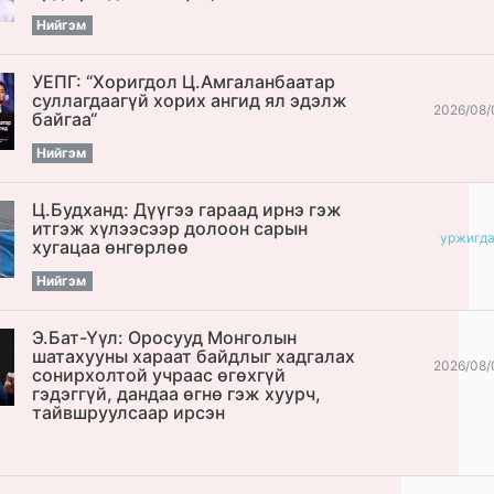
Нийгэм
УЕПГ: “Хоригдол Ц.Амгаланбаатар
cуллагдаагүй хорих ангид ял эдэлж
2026/08/
байгаа“
Нийгэм
Ц.Будханд: Дүүгээ гараад ирнэ гэж
итгэж хүлээсээр долоон сарын
уржигд
хугацаа өнгөрлөө
Нийгэм
Э.Бат-Үүл: Оросууд Монголын
шатахууны хараат байдлыг хадгалах
2026/08/
сонирхолтой учраас өгөхгүй
гэдэггүй, дандаа өгнө гэж хуурч,
тайвшруулсаар ирсэн