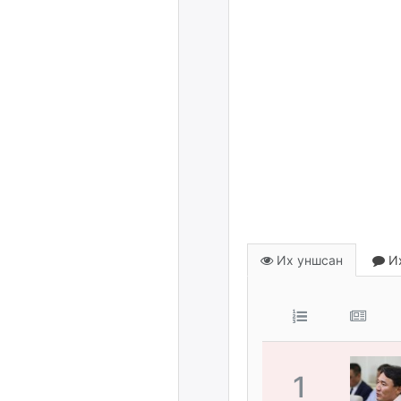
Их уншсан
Их
1