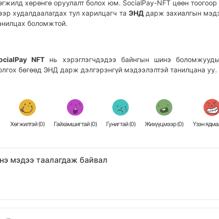
өгжилд хөрөнгө оруулалт болох юм. SocialPay-NFT цөөн тоогоор 
ээр худалдаалагдах тул харилцагч та
ЭНД
дарж захиалгын мэд
анилцах боломжтой.
ocialPay NFT
нь хэрэглэгчдэдээ байнгын шинэ боломжууды
олгох бөгөөд
ЭНД
дарж дэлгэрэнгүй мэдээлэлтэй танилцана уу.
Хөгжилтэй (
0
)
Гайхамшигтай (
0
)
Гунигтай (
0
)
Жихүүцмээр (
0
)
Үзэн ядмаа
нэ мэдээ таалагдаж байвал