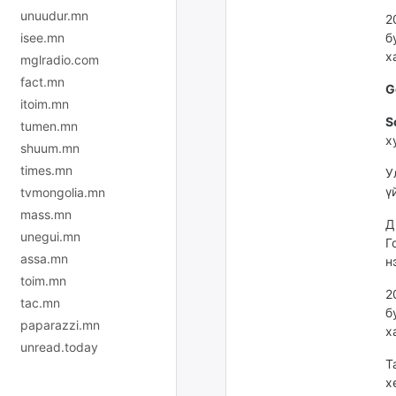
unuudur.mn
2
isee.mn
б
х
mglradio.com
fact.mn
G
itoim.mn
S
tumen.mn
х
shuum.mn
times.mn
У
ү
tvmongolia.mn
mass.mn
Д
unegui.mn
Г
assa.mn
н
toim.mn
2
tac.mn
б
paparazzi.mn
х
unread.today
Т
х