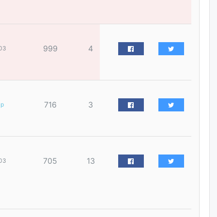
үйлчилгээний ажилтнуудын
ХАРИЛЦАА хандлагатай
холбоотой ГОМДОЛ их байгааг
дурдлаа
өчигдѳр
999
4
03
Бариста хийх нь залуусын
дунд яагаад трэнд болов
өчигдѳр
716
3
ар
Өмгөөлөгч Б.Оюунбилэг:
"Урьхан" Б.Чинбат гэж хүн
бизнес хамтрагчаа гүтгэж
хууль хяналтын байгууллагаар
шалгуулж, торны цаана
суулгана гэх мэтээр дарамталдаг
705
13
03
өчигдѳр
Д.Амарбаясгалан:
Шатахууныхаа 97 хувийг нэг
улсаас авдаг хараат байдлаа
зогсоож, Арабын орнуудаас