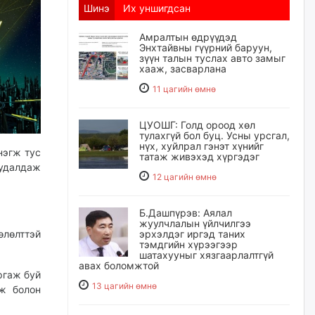
Шинэ
Их уншигдсан
Амралтын өдрүүдэд
Энхтайвны гүүрний баруун,
зүүн талын туслах авто замыг
хааж, засварлана
11 цагийн өмнө
ЦУОШГ: Голд ороод хөл
тулахгүй бол буц. Усны урсгал,
нүх, хуйлрал гэнэт хүнийг
нэгж тус
татаж живэхэд хүргэдэг
удалдаж
12 цагийн өмнө
Б.Дашпүрэв: Аялал
жуулчлалын үйлчилгээ
эрхэлдэг иргэд таних
лөлттэй
тэмдгийн хүрээгээр
шатахууныг хязгаарлалтгүй
авах боломжтой
ргаж буй
13 цагийн өмнө
ж болон