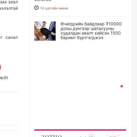
зах зээл
ээлэлтэй
14 цагийн өмнө
Өчигдрийн байдлаар ₮10000
доош дүнгээр шатахууны
худалдан авалт хийсэн 1500
г санал
баримт бүртгэгджээ
15 цагийн өмнө
Шатахуун олголтыг 50,000
төгрөгөөр хязгаарласныг
нэмэгдүүлж 100,000 төгрөгт
хүргэхээр судалж байгаа
р (
0
)
15 цагийн өмнө
Ц.Сандаг-Очир: COP17 ба
COP31 хурлын уялдаа нь
Риогийн гурван конвенцын
нэгдсэн хэрэгжилтийг ахиулах
чухал алхам болно
16 цагийн өмнө