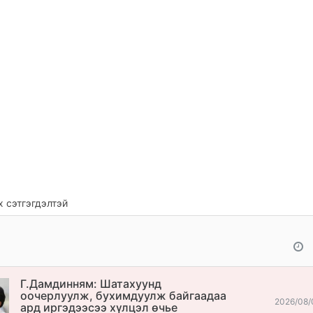
 сэтгэгдэлтэй
Г.Дамдинням: Шатахуунд
оочерлуулж, бухимдуулж байгаадаа
2026/08/
ард иргэдээсээ хүлцэл өчье