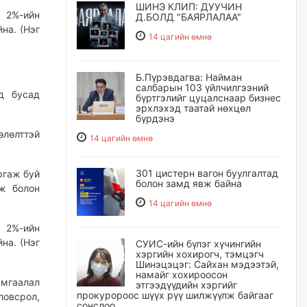
ШИНЭ КЛИП: ДУУЧИН
с 2%-ийн
Д.БОЛД "БАЯРЛАЛАА"
на. (Нэг
14 цагийн өмнө
Б.Пүрэвдагва: Найман
салбарын 103 үйлчилгээний
өд бусад
бүртгэлийг цуцалснаар бизнес
эрхлэхэд таатай нөхцөл
бүрдэнэ
лөлттэй
14 цагийн өмнө
301 цистерн вагон буулгалтад
ргаж буй
болон замд явж байна
ж болон
14 цагийн өмнө
с 2%-ийн
на. (Нэг
СУИС-ийн бүлэг хүчингийн
хэргийн хохирогч, тэмцэгч
Шинэцэцэг: Сайхан мэдээтэй,
намайг хохироосон
мгаалал
этгээдүүдийн хэргийг
прокуророос шүүх рүү шилжүүлж байгааг
ловсрол,
сонслоо