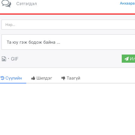
Сэтгэгдэл
Анхаара
·
GIF
Ил
Сүүлийн
Шилдэг
Таагүй