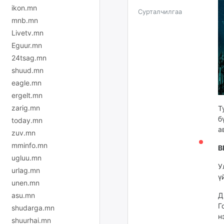
ikon.mn
Сурталчилгаа
mnb.mn
Livetv.mn
Eguur.mn
24tsag.mn
shuud.mn
eagle.mn
ergelt.mn
zarig.mn
Т
б
today.mn
а
zuv.mn
mminfo.mn
B
ugluu.mn
У
urlag.mn
ү
unen.mn
asu.mn
Д
Г
shudarga.mn
н
shuurhai.mn