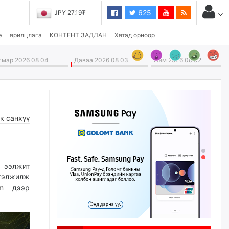
625
JPY 27.19₮
э
ярилцлага
КОНТЕНТ ЗАДЛАН
Хятад орноор
мар 2026 08 04
Даваа 2026 08 03
Ням 2026 08 02
к санхүү
 ээлжит
гэлжилж
m
дээр