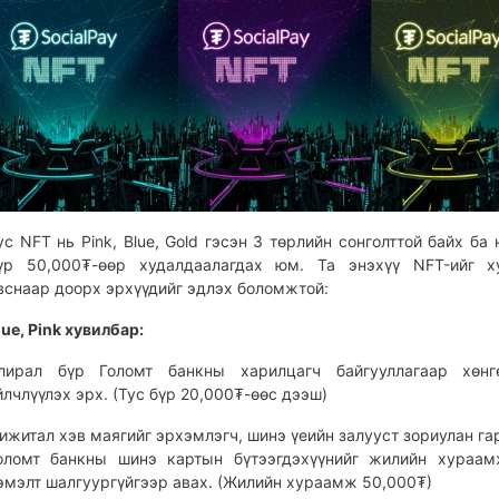
ус NFT нь Pink, Blue, Gold гэсэн 3 төрлийн сонголттой байх ба 
үр 50,000₮-өөр худалдаалагдах юм. Та энэхүү NFT-ийг х
вснаар доорх эрхүүдийг эдлэх боломжтой:
lue, Pink хувилбар:
лирал бүр Голомт банкны харилцагч байгууллагаар хөнгө
йлчлүүлэх эрх. (Тус бүр 20,000₮-өөс дээш)
ижитал хэв маягийг эрхэмлэгч, шинэ үеийн залууст зориулан га
оломт банкны шинэ картын бүтээгдэхүүнийг жилийн хураам
эмэлт шалгуургүйгээр авах. (Жилийн хураамж 50,000₮)