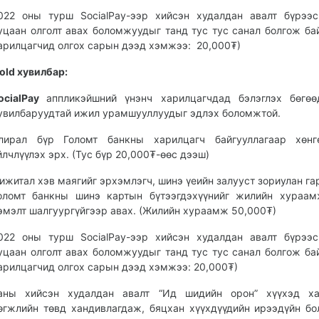
022 оны турш SocialPay-ээр хийсэн худалдан авалт бүрээ
уцаан олголт авах боломжуудыг танд тус тус санал болгож бай
арилцагчид олгох сарын дээд хэмжээ: 20,000₮)
old хувилбар:
ocialPay
аппликэйшний үнэнч харилцагчдад бэлэглэх бөгө
увилбаруудтай ижил урамшууллуудыг эдлэх боломжтой.
лирал бүр Голомт банкны харилцагч байгууллагаар хөнгө
йлчлүүлэх эрх. (Тус бүр 20,000₮-өөс дээш)
ижитал хэв маягийг эрхэмлэгч, шинэ үеийн залууст зориулан га
оломт банкны шинэ картын бүтээгдэхүүнийг жилийн хураам
эмэлт шалгуургүйгээр авах. (Жилийн хураамж 50,000₮)
022 оны турш SocialPay-ээр хийсэн худалдан авалт бүрээ
уцаан олголт авах боломжуудыг танд тус тус санал болгож бай
арилцагчид олгох сарын дээд хэмжээ: 20,000₮)
аны хийсэн худалдан авалт “Ид шидийн орон” хүүхэд ха
өгжлийн төвд хандивлагдаж, бяцхан хүүхдүүдийн ирээдүйн бо