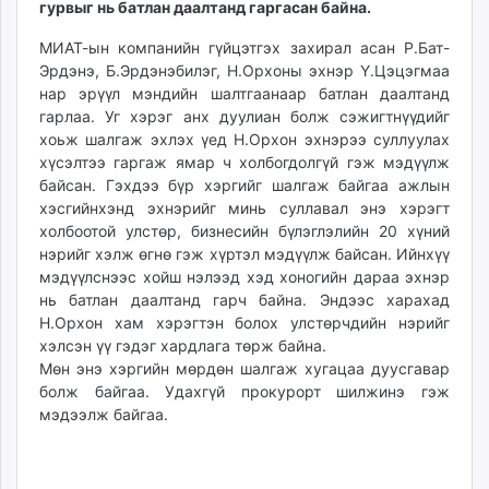
гурвыг нь батлан даалтанд гаргасан байна.
ikon.mn
mnb.mn
МИАТ-ын компанийн гүйцэтгэх захирал асан Р.Бат-
Эрдэнэ, Б.Эрдэнэбилэг, Н.Орхоны эхнэр Ү.Цэцэгмаа
Livetv.mn
нар эрүүл мэндийн шалтгаанаар батлан даалтанд
Eguur.mn
гарлаа. Уг хэрэг анх дуулиан болж сэжигтнүүдийг
24tsag.mn
хоьж шалгаж эхлэх үед Н.Орхон эхнэрээ суллуулах
shuud.mn
хүсэлтээ гаргаж ямар ч холбогдолгүй гэж мэдүүлж
eagle.mn
байсан. Гэхдээ бүр хэргийг шалгаж байгаа ажлын
ergelt.mn
хэсгийнхэнд эхнэрийг минь суллавал энэ хэрэгт
холбоотой улстөр, бизнесийн бүлэглэлийн 20 хүний
zarig.mn
нэрийг хэлж өгнө гэж хүртэл мэдүүлж байсан. Ийнхүү
today.mn
мэдүүлснээс хойш нэлээд хэд хоногийн дараа эхнэр
zuv.mn
нь батлан даалтанд гарч байна. Эндээс харахад
mminfo.mn
Н.Орхон хам хэрэгтэн болох улстөрчдийн нэрийг
ugluu.mn
хэлсэн үү гэдэг хардлага төрж байна.
Мөн энэ хэргийн мөрдөн шалгаж хугацаа дуусгавар
urlag.mn
болж байгаа. Удахгүй прокурорт шилжинэ гэж
unen.mn
мэдээлж байгаа.
asu.mn
shudarga.mn
shuurhai.mn