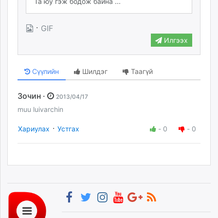
·
GIF
Илгээх
Сүүлийн
Шилдэг
Таагүй
Зочин ·
2013/04/17
muu luivarchin
·
Хариулах
Устгах
-
0
-
0