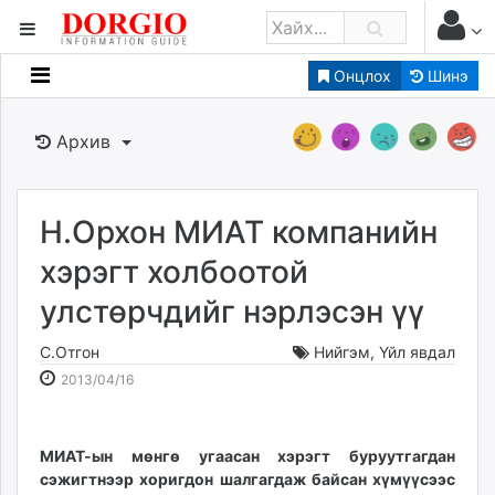
Онцлох
Шинэ
Мэдээллийн
Зар мэдээллийн
Архив
Банк санхүү
Бизнес ААН
Төрийн
Н.Орхон МИАТ компанийн
Нийслэлийн
хэрэгт холбоотой
улстөрчдийг нэрлэсэн үү
dorgio.mn
Gogo.mn
С.Отгон
Нийгэм
,
Үйл явдал
caak.mn
2013-
2026-
2013/04/16
news.mn
04-
08-
16
07
zindaa.mn
14:03:37
16:20:12
МИАТ-ын мөнгө угаасан хэрэгт буруутгагдан
Baabar.mn
сэжигтнээр хоригдон шалгагдаж байсан хүмүүсээс
tovch.mn