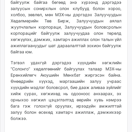
байгуулж байгаа бөгөөд энэ хүрээнд дэргэдээ
ikon.mn
залуусын сонирхлын олон клубууд болон хороо,
mnb.mn
холбоо, зөвлөл, мөн МЗХ-ны дэргэдэх Залуучуудын
Livetv.mn
Хөдөлмөрийн Төв Бирж, Залуучуудын аялал
Eguur.mn
жуулчлалын корпораци, Залуучуудын боловсролын
корпорацийг байгуулж залуучуудаа олон төрөлд
24tsag.mn
хөгжүүлэх, дэмжих, хамтарч ажиллах олон талын үйл
shuud.mn
ажиллагаануудыг шат дараалалттай зохион байгуулж
eagle.mn
байгаа юм.
ergelt.mn
Тэгвэл удахгүй дэргэдээ хүүхдийн хөгжлийн
zarig.mn
“Солонго” хөдөлгөөнийг байгуулах талаар МЗХ-ны
today.mn
Ерөнхийлөгч Аюушийн Мөнхбат жиргэсэн байна.
zuv.mn
Өнөөдрийн хүүхэд, маргаашийн залуу учраас
mminfo.mn
хүүхдийн мэдлэг боловсрол, бие дааж аливаа зүйлийг
ugluu.mn
хийж сурах, хөгжихөд нь одооноос анхаарах, эх
орныхоо хөгжил цэцэглэлтэд өөрийн хувь нэмрээ
urlag.mn
бага гэж голохгүй оруулах, ирээдүйн амжилттай
unen.mn
залуу болон өсөхөд хамтарч ажиллаж, дэмжихээр
asu.mn
болжээ.
shudarga.mn
shuurhai.mn