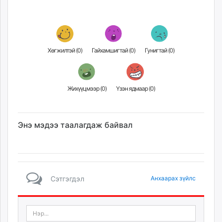
unuudur.mn
isee.mn
mglradio.com
fact.mn
Хөгжилтэй (
0
)
Гайхамшигтай (
0
)
Гунигтай (
0
)
itoim.mn
tumen.mn
shuum.mn
Жихүүцмээр (
0
)
Үзэн ядмаар (
0
)
times.mn
tvmongolia.mn
mass.mn
Энэ мэдээ таалагдаж байвал
unegui.mn
assa.mn
toim.mn
tac.mn
Сэтгэгдэл
Анхаарах зүйлс
paparazzi.mn
unread.today