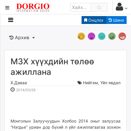
Онцлох
Шинэ
Мэдээллийн
Зар мэдээллийн
Архив
Банк санхүү
Бизнес ААН
Төрийн
МЗХ хүүхдийн төлөө
Нийслэлийн
ажиллана
Х.Даваа
Нийгэм
,
Үйл явдал
dorgio.mn
2014-
2026-
2014/05/29
Gogo.mn
05-
08-
caak.mn
29
09
news.mn
18:21:42
14:22:10
zindaa.mn
Baabar.mn
Монголын Залуучуудын Холбоо 2014 оныг залуусаа
“Нэгдье” уриан дор бүхий л үйл ажиллагаагаа зохион
tovch.mn