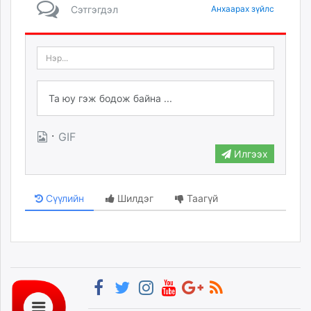
Сэтгэгдэл
Анхаарах зүйлс
·
GIF
Илгээх
Сүүлийн
Шилдэг
Таагүй