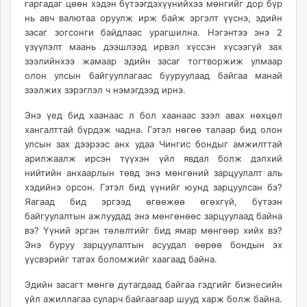
гаргадаг цөөн хэдэн бүтээгдэхүүнийхээ мөнгийг дор бүр
нь авч валютаа оруулж ирж байж эргэлт үүснэ, эдийн
засаг зогсонги байдлаас урагшилна. Нэгэнтээ энэ 2
үзүүлэлт маань дээшлээд ирвэл хүссэн хүсээгүй зах
зээлийнхээ жамаар эдийн засаг тогтворжиж улмаар
олон улсын байгууллагаас бууруулаад байгаа манай
зээлжих зэрэглэл ч нэмэгдээд ирнэ.
Энэ үед бид хаанаас л бол хаанаас зээл авах нөхцөл
хангалттай бүрдэж чадна. Гэтэл нөгөө талаар бид олон
улсын зах дээрээс анх удаа Чингис бондыг амжилттай
арилжаалж ирсэн түүхэн үйл явдал болж дэлхий
нийтийн анхаарлын төвд энэ мөнгөний зарцуулалт аль
хэдийнэ орсон. Гэтэл бид үүнийг юунд зарцуулсан бэ?
Яагаад бид эргээд өгөөжөө өгөхгүй, бүтээн
байгуулалтын ажлуудад энэ мөнгөнөөс зарцуулаад байна
вэ? Үүний эргэн төлөлтийг бид ямар мөнгөөр хийх вэ?
Энэ буруу зарцуулалтын асуудал өөрөө бондын эх
үүсвэрийг татах боломжийг хаагаад байна.
Эдийн засагт мөнгө дутагдаад байгаа гэдгийг бизнесийн
үйл ажиллагаа суларч байгаагаар шууд харж болж байна.