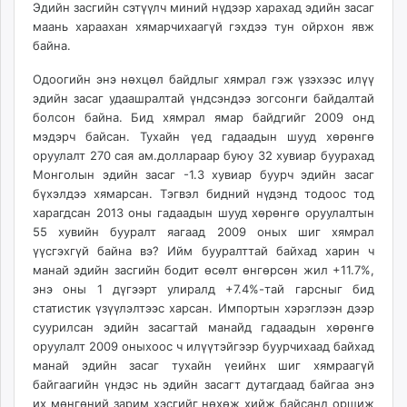
Эдийн засгийн сэтүүлч миний нүдээр харахад эдийн засаг
ikon.mn
маань хараахан хямарчихаагүй гэхдээ тун ойрхон явж
mnb.mn
байна.
Livetv.mn
Одоогийн энэ нөхцөл байдлыг хямрал гэж үзэхээс илүү
Eguur.mn
эдийн засаг удаашралтай үндсэндээ зогсонги байдалтай
24tsag.mn
болсон байна. Бид хямрал ямар байдгийг 2009 онд
shuud.mn
мэдэрч байсан. Тухайн үед гадаадын шууд хөрөнгө
eagle.mn
оруулалт 270 сая ам.доллараар буюу 32 хувиар буурахад
ergelt.mn
Монголын эдийн засаг -1.3 хувиар буурч эдийн засаг
бүхэлдээ хямарсан. Тэгвэл бидний нүдэнд тодоос тод
zarig.mn
харагдсан 2013 оны гадаадын шууд хөрөнгө оруулалтын
today.mn
55 хувийн бууралт яагаад 2009 оных шиг хямрал
zuv.mn
үүсгэхгүй байна вэ? Ийм бууралттай байхад харин ч
mminfo.mn
манай эдийн засгийн бодит өсөлт өнгөрсөн жил +11.7%,
ugluu.mn
энэ оны 1 дүгээрт улиралд +7.4%-тай гарсныг бид
статистик үзүүлэлтээс харсан. Импортын хэрэглээн дээр
urlag.mn
суурилсан эдийн засагтай манайд гадаадын хөрөнгө
unen.mn
оруулалт 2009 оныхоос ч илүүтэйгээр буурчихаад байхад
asu.mn
манай эдийн засаг тухайн үеийнх шиг хямраагүй
shudarga.mn
байгаагийн үндэс нь эдийн засагт дутагдаад байгаа энэ
shuurhai.mn
их мөнгөний зарим хэсгийг нөхөж хийж байсанд оршиж