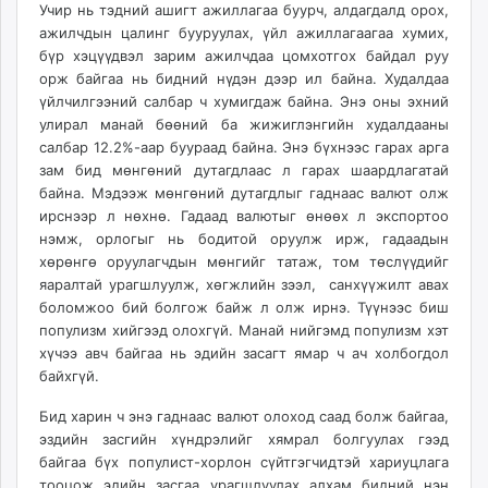
Учир нь тэдний ашигт ажиллагаа буурч, алдагдалд орох,
ажилчдын цалинг бууруулах, үйл ажиллагаагаа хумих,
бүр хэцүүдвэл зарим ажилчдаа цомхотгох байдал руу
орж байгаа нь бидний нүдэн дээр ил байна. Худалдаа
үйлчилгээний салбар ч хумигдаж байна. Энэ оны эхний
улирал манай бөөний ба жижиглэнгийн худалдааны
салбар 12.2%-аар буураад байна. Энэ бүхнээс гарах арга
зам бид мөнгөний дутагдлаас л гарах шаардлагатай
байна. Мэдээж мөнгөний дутагдлыг гаднаас валют олж
ирснээр л нөхнө. Гадаад валютыг өнөөх л экспортоо
нэмж, орлогыг нь бодитой оруулж ирж, гадаадын
хөрөнгө оруулагчдын мөнгийг татаж, том төслүүдийг
яаралтай урагшлуулж, хөгжлийн зээл, санхүүжилт авах
боломжоо бий болгож байж л олж ирнэ. Түүнээс биш
популизм хийгээд олохгүй. Манай нийгэмд популизм хэт
хүчээ авч байгаа нь эдийн засагт ямар ч ач холбогдол
байхгүй.
Бид харин ч энэ гаднаас валют олоход саад болж байгаа,
эздийн засгийн хүндрэлийг хямрал болгуулах гээд
байгаа бүх популист-хорлон сүйтгэгчидтэй хариуцлага
тооцож эдийн засгаа урагшлуулах алхам бидний нэн