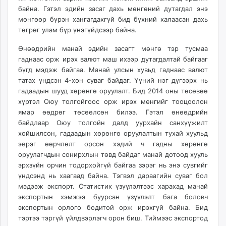
unuudur.mn
байна. Гэтэл эдийн засаг дахь мөнгөний дутагдал энэ
мөнгөөр бүрэн хангагдахгүй бид бүхний халаасан дахь
isee.mn
төгрөг улам бүр үнэгүйдсээр байна.
mglradio.com
fact.mn
Өнөөдрийн манай эдийн засагт мөнгө тэр тусмаа
itoim.mn
гаднаас орж ирэх валют маш ихээр дутагдалтай байгааг
бүгд мэдэж байгаа. Манай улсын хувьд гаднаас валют
tumen.mn
татах үндсэн 4-хөн суваг байдаг. Үүний нэг дүгээрх нь
shuum.mn
гадаадын шууд хөрөнгө оруулалт. Бид 2014 оны төсөвөө
times.mn
хүртэл Оюу толгойгоос орж ирэх мөнгийг тооцоолон
tvmongolia.mn
ямар өөдрөг төсөөлсөн билээ. Гэтэл өнөөдрийн
mass.mn
байдлаар Оюу толгойн далд уурхайн санхүүжилт
хойшилсон, гадаадын хөрөнгө оруулалтын тухай хуульд
unegui.mn
эерэг өөрчлөлт орсон хэдий ч гадны хөрөнгө
assa.mn
оруулагчдын сонирхлын төвд байдаг манай дотоод хууль
toim.mn
эрхзүйн орчин тодорхойгүй байгаа зэрэг нь энэ сувгийг
tac.mn
үндсэнд нь хаагаад байна. Тэгвэл дараагийн суваг бол
paparazzi.mn
мэдээж экспорт. Статистик үзүүлэлтээс харахад манай
экспортын хэмжээ буурсан үзүүлэлт бага боловч
unread.today
экспортын орлого бодитой орж ирэхгүй байна. Бид
тэртээ тэргүй үйлдвэрлэгч орон биш. Тиймээс экспортод