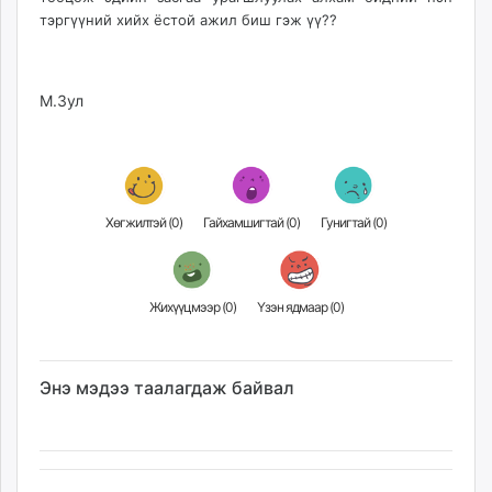
тэргүүний хийх ёстой ажил биш гэж үү??
М.Зул
Хөгжилтэй (
0
)
Гайхамшигтай (
0
)
Гунигтай (
0
)
Жихүүцмээр (
0
)
Үзэн ядмаар (
0
)
Энэ мэдээ таалагдаж байвал