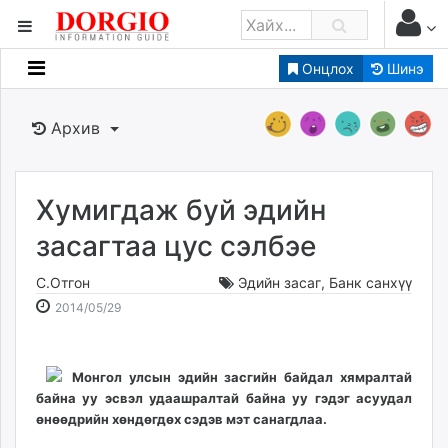
Онцлох
Шинэ
Мэдээллийн
Зар мэдээллийн
Архив
Банк санхүү
Бизнес ААН
Төрийн
Хумигдаж буй эдийн
Нийслэлийн
засагтаа цус сэлбэе
С.Отгон
Эдийн засаг
,
Банк санхүү
dorgio.mn
2014-
2026-
2014/05/29
Gogo.mn
05-
08-
caak.mn
29
10
news.mn
22:13:57
18:24:16
Монгол улсын эдийн засгийн байдал хямралтай
zindaa.mn
байна уу эсвэл удаашралтай байна уу гэдэг асуудал
Baabar.mn
өнөөдрийн хөндөгдөх сэдэв мэт санагдлаа.
tovch.mn