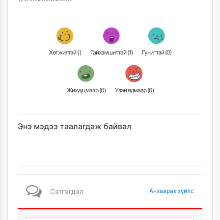
Хөгжилтэй (
)
Гайхамшигтай (
1
)
Гунигтай (
0
)
Жихүүцмээр (
0
)
Үзэн ядмаар (
0
)
Энэ мэдээ таалагдаж байвал
Сэтгэгдэл
Анхаарах зүйлс