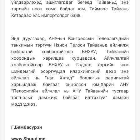
үйлдвэрлэхэд ашиглагддаг бөгөөд Тайваньд энэ
unuudur.mn
төрлийн нөөц хомс байдаг юм. Тиймээс Тайвань
isee.mn
Хятадаас элс импортолдог байв.
mglradio.com
fact.mn
itoim.mn
Энд дуулгахад, АНУ-ын Конгрессын Төлөөлөгчдийн
tumen.mn
танхимын тэргүүн Нэнси Пелоси Тайваньд айлчилж
байгаатай холбоотойгоор БНХАУ, Тайванийн
shuum.mn
хоорондын харилцаа хурцадсан. Айлчлалтай
times.mn
холбоотойгоор БНХАУ-ын Гадаад хэргийн яам
tvmongolia.mn
шийдэмгий эсэргүүцэл илэрхийлсний дээр энэ
mass.mn
айлчлал нь "нэг Хятад" бодлогын зарчимтай
unegui.mn
харшилдаж байгааг онцолсон юм.Харин АНУ
"Пелосигийн айлчлал нь АНУ Тайванийн тусгаар
assa.mn
тогтнолыг дэмжиж байгааг илтгэхгүй" хэмээн
toim.mn
мэдэгджээ.
tac.mn
paparazzi.mn
unread.today
Г.Бямбасүрэн
www.Shuud.mn