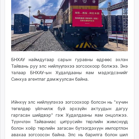
ikon.mn
mnb.mn
Livetv.mn
Eguur.mn
24tsag.mn
shuud.mn
eagle.mn
ergelt.mn
БНХАУ наймдугаар сарын гуравны өдрөөс эхлэн
Тайвань руу элс нийлүүлэхээ зогсоохоор болжээ. Энэ
zarig.mn
талаар БНХАУ-ын Худалдааны яам мэдэгдсэнийг
today.mn
Синхуа агентлаг дамжуулсан байна.
zuv.mn
mminfo.mn
ugluu.mn
Ийнхүү элс нийлүүлэхээ зогсоохоор болсон нь "хүчин
urlag.mn
төгөлдөр үйлчилж буй эрхзүйн актуудын дагуу
unen.mn
гаргасан шийдвэр" гэж Худалдааны яам онцолжээ.
asu.mn
Түүнчлэн Тайваниас цитрусийн төрлийн жимснүүд
болон хоёр төрлийн загасан бүтээгдэхүүн импортлон
shudarga.mn
авахаа зогсоосон байна. Элс нь барилга болон шил
shuurhai.mn