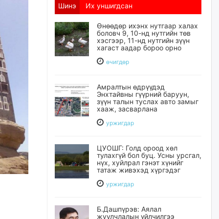
Шинэ
Их уншигдсан
Өнөөдөр ихэнх нутгаар халах
боловч 9, 10-нд нутгийн төв
хэсгээр, 11-нд нутгийн зүүн
хагаст аадар бороо орно
өчигдѳр
Амралтын өдрүүдэд
Энхтайвны гүүрний баруун,
зүүн талын туслах авто замыг
хааж, засварлана
уржигдар
ЦУОШГ: Голд ороод хөл
тулахгүй бол буц. Усны урсгал,
нүх, хуйлрал гэнэт хүнийг
татаж живэхэд хүргэдэг
уржигдар
Б.Дашпүрэв: Аялал
жуулчлалын үйлчилгээ