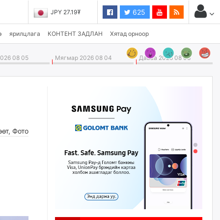
625
JPY 27.19₮
CHF 3,824.26₮
э
ярилцлага
КОНТЕНТ ЗАДЛАН
Хятад орноор
026 08 05
Мягмар 2026 08 04
Даваа 2026 08 03
өөт
,
Фото