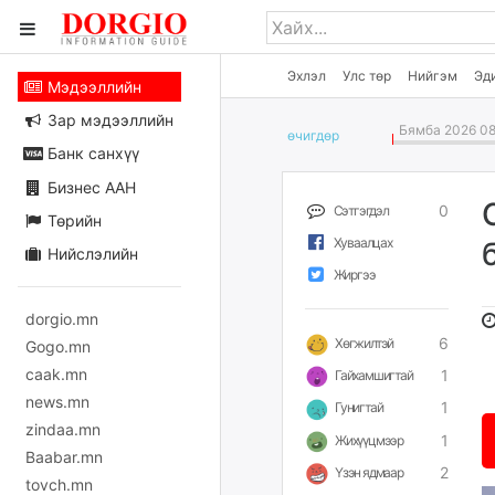
Эхлэл
Улс төр
Нийгэм
Эд
Мэдээллийн
Зар мэдээллийн
Бямба 2026 08
өчигдѳр
Банк санхүү
Бизнес ААН
0
Сэтгэгдэл
Төрийн
Хуваалцах
Нийслэлийн
Жиргээ
dorgio.mn
6
Хөгжилтэй
Gogo.mn
caak.mn
1
Гайхамшигтай
news.mn
1
Гунигтай
zindaa.mn
1
Жихүүцмээр
Baabar.mn
2
Үзэн ядмаар
tovch.mn