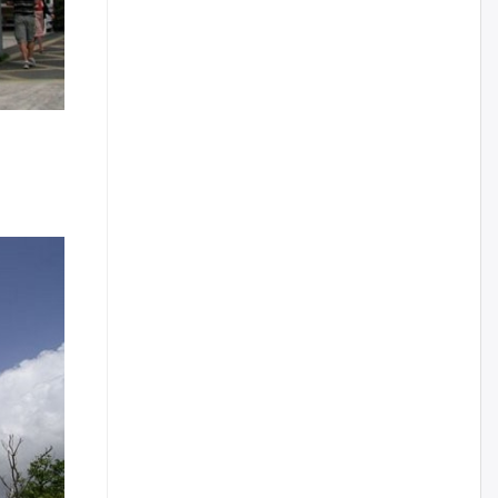
2026/08/06
Д.Амарбаясгалан:
Шатахууныхаа 97 хувийг нэг
улсаас авдаг хараат байдлаа
зогсоож, Арабын орнуудаас
нийлүүлэх ажлыг сэргээх
ёстой
2026/08/06
Худалдагч Н.Амарзаяа:
Дэлгүүрийн 32 хуудастай
өрийн дэвтэр долоо хоногт л
дүүрдэг
2026/08/06
АИ-92 шатахууны нийлүүлэлт
тасралтгүй үргэлжилж байна
2026/08/06