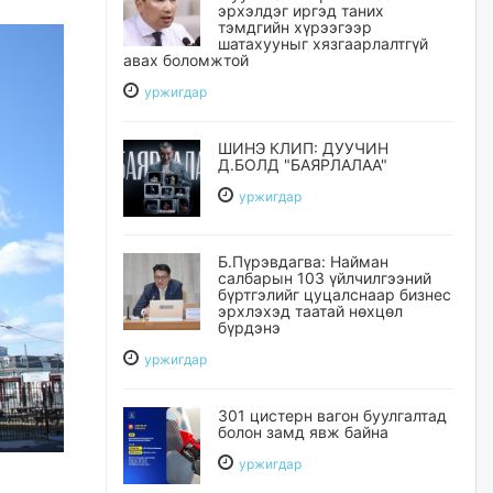
эрхэлдэг иргэд таних
тэмдгийн хүрээгээр
шатахууныг хязгаарлалтгүй
авах боломжтой
уржигдар
ШИНЭ КЛИП: ДУУЧИН
Д.БОЛД "БАЯРЛАЛАА"
уржигдар
Б.Пүрэвдагва: Найман
салбарын 103 үйлчилгээний
бүртгэлийг цуцалснаар бизнес
эрхлэхэд таатай нөхцөл
бүрдэнэ
уржигдар
301 цистерн вагон буулгалтад
болон замд явж байна
уржигдар