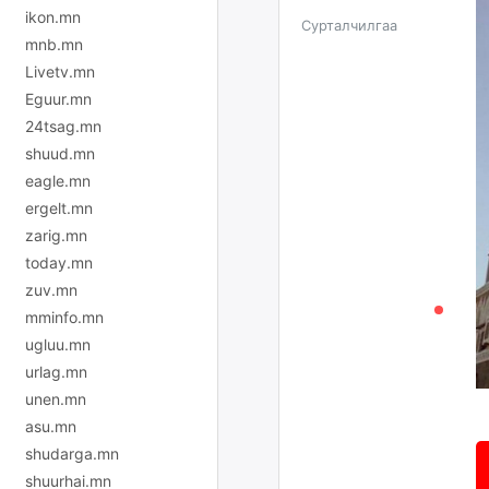
ikon.mn
Сурталчилгаа
mnb.mn
Livetv.mn
Eguur.mn
24tsag.mn
shuud.mn
eagle.mn
ergelt.mn
zarig.mn
today.mn
zuv.mn
mminfo.mn
ugluu.mn
urlag.mn
unen.mn
asu.mn
shudarga.mn
shuurhai.mn