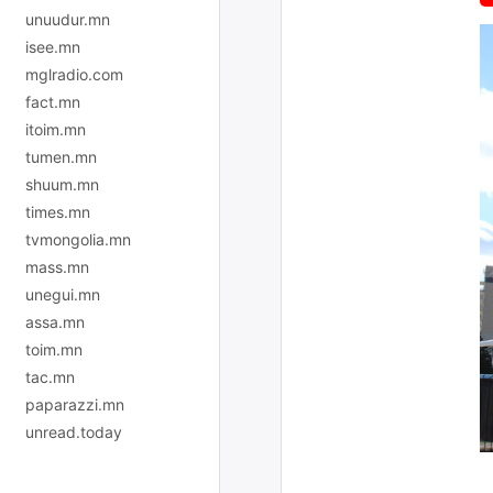
unuudur.mn
isee.mn
mglradio.com
fact.mn
itoim.mn
tumen.mn
shuum.mn
times.mn
tvmongolia.mn
mass.mn
unegui.mn
assa.mn
toim.mn
tac.mn
paparazzi.mn
unread.today