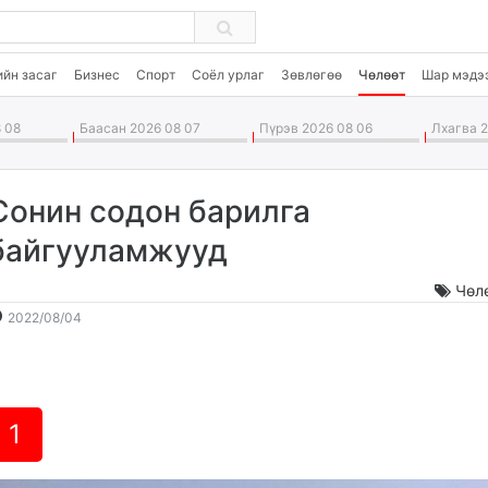
ийн засаг
Бизнес
Спорт
Соёл урлаг
Зөвлөгөө
Чөлөөт
Шар мэдэ
 08
Баасан 2026 08 07
Пүрэв 2026 08 06
Лхагва 2
Сонин содон барилга
байгууламжууд
Чөл
2022-
2026-
2022/08/04
08-
08-
04
09
13:27:22
19:48:29
1