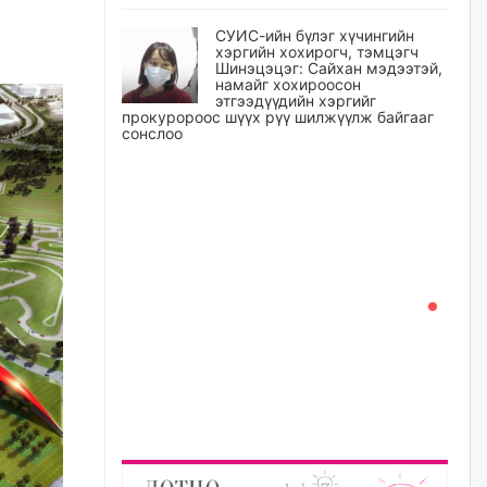
СУИС-ийн бүлэг хүчингийн
хэргийн хохирогч, тэмцэгч
Шинэцэцэг: Сайхан мэдээтэй,
намайг хохироосон
этгээдүүдийн хэргийг
прокуророос шүүх рүү шилжүүлж байгааг
сонслоо
уржигдар
Өчигдрийн байдлаар ₮10000
доош дүнгээр шатахууны
худалдан авалт хийсэн 1500
баримт бүртгэгджээ
уржигдар
Шатахуун олголтыг 50,000
төгрөгөөр хязгаарласныг
нэмэгдүүлж 100,000 төгрөгт
хүргэхээр судалж байгаа
уржигдар