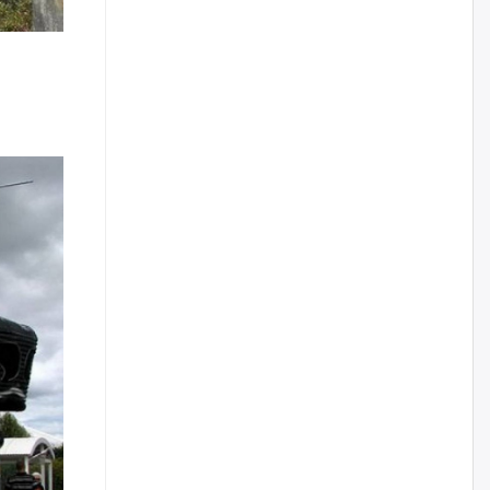
наймдугаар сарын 14-нөөс
ажиллуулж эхэлнэ
2026/08/06
Орон сууц, нийтийн аж ахуй,
авто зам, тохижилт
үйлчилгээний ажилтнуудын
ХАРИЛЦАА хандлагатай
холбоотой ГОМДОЛ их байгааг
дурдлаа
2026/08/06
Бариста хийх нь залуусын
дунд яагаад трэнд болов
2026/08/06
Өмгөөлөгч Б.Оюунбилэг:
"Урьхан" Б.Чинбат гэж хүн
бизнес хамтрагчаа гүтгэж
хууль хяналтын байгууллагаар
шалгуулж, торны цаана
суулгана гэх мэтээр дарамталдаг