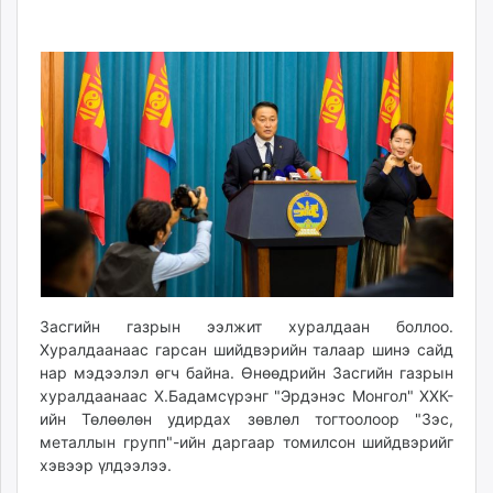
08-
08-
ikon.mn
31
08
mnb.mn
15:09:50
13:32:12
Livetv.mn
Eguur.mn
24tsag.mn
shuud.mn
eagle.mn
ergelt.mn
zarig.mn
today.mn
zuv.mn
mminfo.mn
Засгийн газрын ээлжит хуралдаан боллоо.
ugluu.mn
Хуралдаанаас гарсан шийдвэрийн талаар шинэ сайд
нар мэдээлэл өгч байна. Өнөөдрийн Засгийн газрын
urlag.mn
хуралдаанаас Х.Бадамсүрэнг "Эрдэнэс Монгол" ХХК-
unen.mn
ийн Төлөөлөн удирдах зөвлөл тогтоолоор "Зэс,
asu.mn
металлын групп"-ийн даргаар томилсон шийдвэрийг
shudarga.mn
хэвээр үлдээлээ.
shuurhai.mn