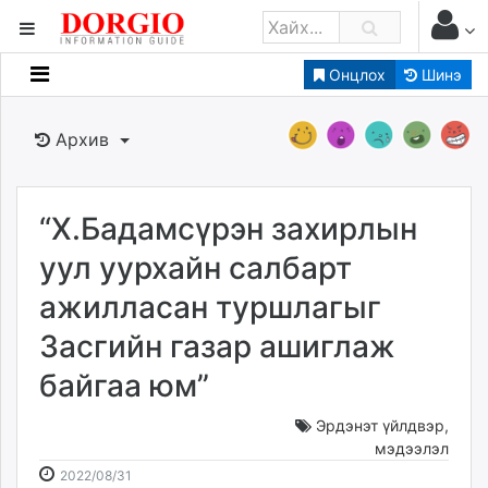
Онцлох
Шинэ
Мэдээллийн
Зар мэдээллийн
Архив
Банк санхүү
Бизнес ААН
Төрийн
“Х.Бадамсүрэн захирлын
Нийслэлийн
уул уурхайн салбарт
ажилласан туршлагыг
dorgio.mn
Засгийн газар ашиглаж
Gogo.mn
caak.mn
байгаа юм”
news.mn
zindaa.mn
Эрдэнэт үйлдвэр
,
мэдээлэл
Baabar.mn
2022-
2026-
2022/08/31
tovch.mn