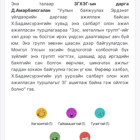
Энэ талаар
ЗГХЭГ-ын дарга
unuudur.mn
Д.Амарбаясгалан
"Уулын баяжуулах Эрдэнэт
isee.mn
үйлдвэрийн даргаар ажиллаж байсан
mglradio.com
Х.Бадамсүрэнгийн хувьд энэ салбарт олон ажил
fact.mn
ажилласан туршлагаараа "Зэс, металлын групп"-ийг
хөл дээр нь босгож ирэх үндсэн даалгаврыг авч буй
itoim.mn
юм. Энэ групп зөвхөн цаасан дээр байгуулагдсан.
tumen.mn
Монгол Улсын зэсийн бодлоготой холбоотой бүх
shuum.mn
зүйлийг энэ группт нэгтгэх, цаашид ард иргэдийн
times.mn
баялгийн сан болгон өөрчлөх, шинэчлэх ажлыг
tvmongolia.mn
гардан зохион байгуулна гэсэн үг юм. Өөрөөр хэлбэл,
Х.Бадамсүрэнгийн уул уурхайн салбарт олон жил
mass.mn
ажилласан туршлагыг ЗГ ашиглаж байна гэж ойлгож
unegui.mn
болно" гэв.
assa.mn
toim.mn
tac.mn
paparazzi.mn
unread.today
Хөгжилтэй (
1
)
Гайхамшигтай (
1
)
Гунигтай (
1
)