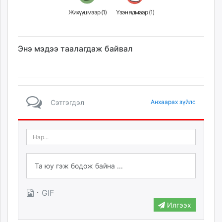
Жихүүцмээр (
1
)
Үзэн ядмаар (
1
)
Энэ мэдээ таалагдаж байвал
Сэтгэгдэл
Анхаарах зүйлс
·
GIF
Илгээх