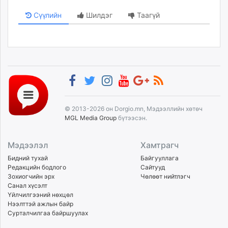
Сүүлийн
Шилдэг
Таагүй
© 2013-2026 он Dorgio.mn, Мэдээллийн хөтөч
MGL Media Group
бүтээсэн.
Мэдээлэл
Хамтрагч
Бидний тухай
Байгууллага
Редакцийн бодлого
Сайтууд
Зохиогчийн эрх
Чөлөөт нийтлэгч
Санал хүсэлт
Үйлчилгээний нөхцөл
Нээлттэй ажлын байр
Сурталчилгаа байршуулах