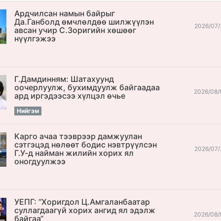
Ардчилсан намын байрыг
Да.Ганболд өмчлөлдөө шилжүүлэн
2026/07/
авсан учир С.Зоригийн хөшөөг
нүүлгэжээ
Г.Дамдинням: Шатахуунд
оочерлуулж, бухимдуулж байгаадаа
2026/08/
ард иргэдээсээ хүлцэл өчье
Нийгэм
Карго ачаа тээврээр дамжуулан
сэтгэцэд нөлөөт бодис нэвтрүүлсэн
2026/07/
Г.У-д найман жилийн хорих ял
оногдуулжээ
УЕПГ: “Хоригдол Ц.Амгаланбаатар
cуллагдаагүй хорих ангид ял эдэлж
2026/08/
байгаа“