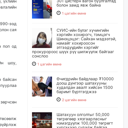
301 цистерн вагон буулгалтад
, үхлийн
болон замд явж байна
эвлэлийн
1 цагийн өмнө
1990-ээд
олон сая
СУИС-ийн бүлэг хүчингийн
хэргийн хохирогч, тэмцэгч
Шинэцэцэг: Сайхан мэдээтэй,
намайг хохироосон
н поп од
этгээдүүдийн хэргийг
прокуророос шүүх рүү шилжүүлж байгааг
сонслоо
йн шоу,
1 цагийн өмнө
Өчигдрийн байдлаар ₮10000
н байсан
доош дүнгээр шатахууны
пуурлаа
худалдан авалт хийсэн 1500
баримт бүртгэгджээ
2 цагийн өмнө
 зөрчсөн
Шатахуун олголтыг 50,000
төсөөлж
төгрөгөөр хязгаарласныг
нэмэгдүүлж 100,000 төгрөгт
 зүйрлэж
хүргэхээр судалж байгаа