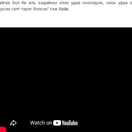
айгаа бол би аль хэдийнээ олон удаа онхолдож, олон удаа 
арсан галт тэрэг болсон” гэж байв.