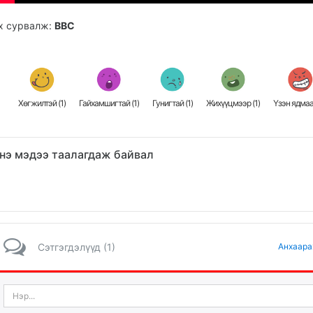
х сурвалж:
BBC
Хөгжилтэй (
1
)
Гайхамшигтай (
1
)
Гунигтай (
1
)
Жихүүцмээр (
1
)
Үзэн ядмаа
нэ мэдээ таалагдаж байвал
Сэтгэгдэлүүд (1)
Анхаара