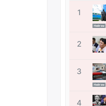
1
Нийгэм
2
3
Нийгэм
4