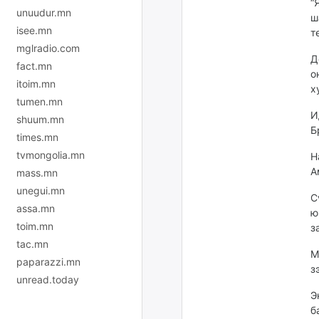
“
unuudur.mn
ш
isee.mn
т
mglradio.com
Д
fact.mn
о
itoim.mn
х
tumen.mn
И
shuum.mn
Б
times.mn
tvmongolia.mn
Н
А
mass.mn
unegui.mn
С
assa.mn
ю
toim.mn
з
tac.mn
М
paparazzi.mn
з
unread.today
Э
б