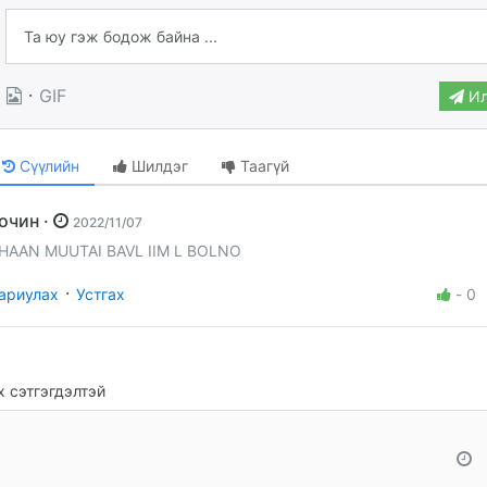
·
GIF
Ил
Сүүлийн
Шилдэг
Таагүй
Зочин ·
2022/11/07
HAAN MUUTAI BAVL IIM L BOLNO
·
ариулах
Устгах
-
0
 сэтгэгдэлтэй