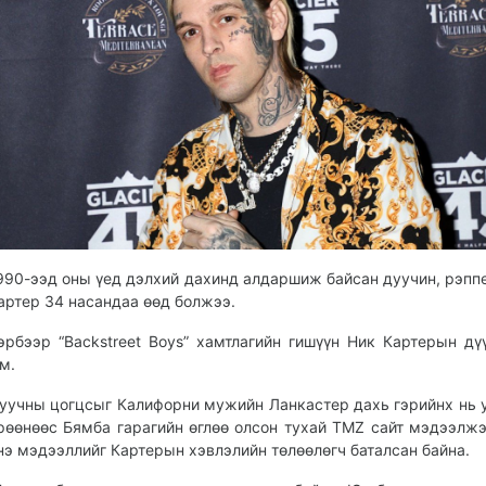
990-ээд оны үед дэлхий дахинд алдаршиж байсан дуучин, рэпп
артер 34 насандаа өөд болжээ.
эрбээр “Backstreet Boys” хамтлагийн гишүүн Ник Картерын дү
м.
уучны цогцсыг Калифорни мужийн Ланкастер дахь гэрийнх нь 
рөөнөөс Бямба гарагийн өглөө олсон тухай TMZ сайт мэдээлжэ
нэ мэдээллийг Картерын хэвлэлийн төлөөлөгч баталсан байна.