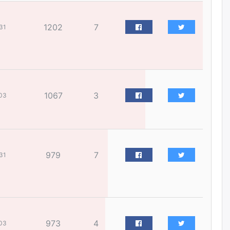
бизнес хамтрагчаа гүтгэж
хууль хяналтын байгууллагаар
шалгуулж, торны цаана
1202
7
31
суулгана гэх мэтээр дарамталдаг
өчигдѳр
Д.Амарбаясгалан:
Шатахууныхаа 97 хувийг нэг
улсаас авдаг хараат байдлаа
1067
3
зогсоож, Арабын орнуудаас
03
нийлүүлэх ажлыг сэргээх
ёстой
өчигдѳр
Худалдагч Н.Амарзаяа:
979
7
31
Дэлгүүрийн 32 хуудастай
өрийн дэвтэр долоо хоногт л
дүүрдэг
өчигдѳр
АИ-92 шатахууны нийлүүлэлт
973
4
тасралтгүй үргэлжилж байна
03