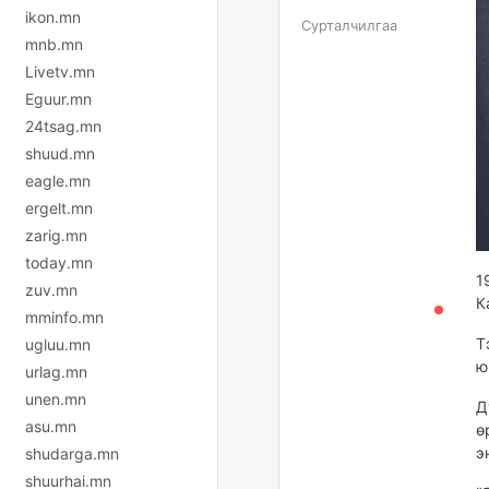
ikon.mn
Сурталчилгаа
mnb.mn
Livetv.mn
Eguur.mn
24tsag.mn
shuud.mn
eagle.mn
ergelt.mn
zarig.mn
today.mn
1
zuv.mn
К
mminfo.mn
Т
ugluu.mn
ю
urlag.mn
unen.mn
Д
asu.mn
ө
э
shudarga.mn
shuurhai.mn