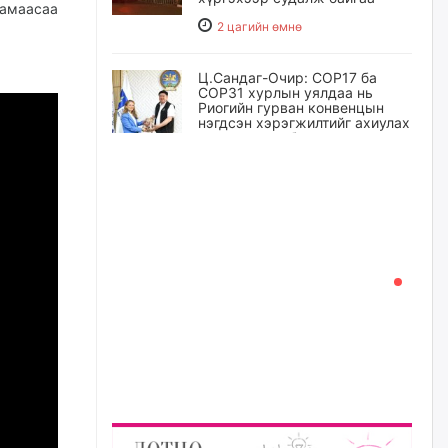
замаасаа
2 цагийн өмнө
Ц.Сандаг-Очир: COP17 ба
COP31 хурлын уялдаа нь
Риогийн гурван конвенцын
нэгдсэн хэрэгжилтийг ахиулах
чухал алхам болно
3 цагийн өмнө
Замын хөдөлгөөнд оролцож
байх үедээ ноцтой зөрчил
гаргасан жолооч Б-д
хариуцлага тооцож, ажлаас
нь чөлөөлжээ
3 цагийн өмнө
Нийслэлийн цэцэрлэгт
хамрагдах I шатны бүртгэл
эхлэхэд ГУРАВ хоног үлдлээ
3 цагийн өмнө