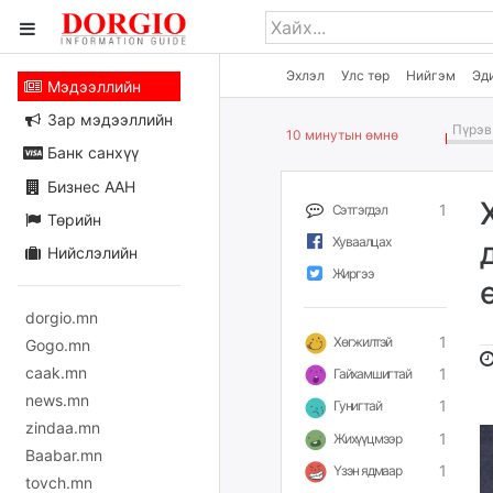
Эхлэл
Улс төр
Нийгэм
Эд
Мэдээллийн
Зар мэдээллийн
Пүрэв 
10 минутын өмнө
Банк санхүү
Бизнес ААН
1
Сэтгэгдэл
Төрийн
Хуваалцах
Нийслэлийн
Жиргээ
dorgio.mn
1
Хөгжилтэй
Gogo.mn
caak.mn
1
Гайхамшигтай
news.mn
1
Гунигтай
zindaa.mn
1
Жихүүцмээр
Baabar.mn
1
Үзэн ядмаар
tovch.mn