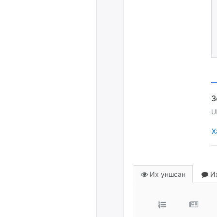
U
Х
Их уншсан
Их