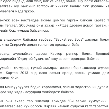
Яг одоо бидэнд маш хүнд цаг үе ирээд байна. Юу болж өнгөрсөн
алтгаан юу байсныг тогтоохыг хичээж байна” гэж дуучны х
өлөөлөгч мэдэгджээ.
өнгөж есөн настайдаа анхны цомгоо гаргаж байсан Картер 
ны төгсгөл, 2000-аад оны эхээр нийтдээ дөрвөн цомог гаргаж, 
увийг борлуулаад байсан юм.
д алдаршиж байхдаа тэрбээр “Backstreet Boys” хамтлаг боло
ритни Спирсийн аялан тоглолтод оролцдог байв.
асанд хүрснийхээ дараа Картер рэппер болж, Бродвэ
мерикийн “Ододтой бүжиглэе” шоу зэрэгт оролцож байжээ.
үүлийн жилүүдэд түүний амьдрал зовлон бэрхшээлээр дүүрэ
м. Картер 2013 онд олон саяын өрөнд орсны улмаас дам
арлаж байв.
өн мансууруулах бодис хэрэглэсэн, замын хөдөлгөөний дүрэм
эрэг хэд хэдэн асуудалд холбогдож байжээ.
нэ оны эхээр тэр хэвлэлд ярихдаа “Би зарим хүмүүсийн 
айгаагаас өөр хүн болсон. Хэрвээ намайг сүйрсэн галт тэрэгтэй