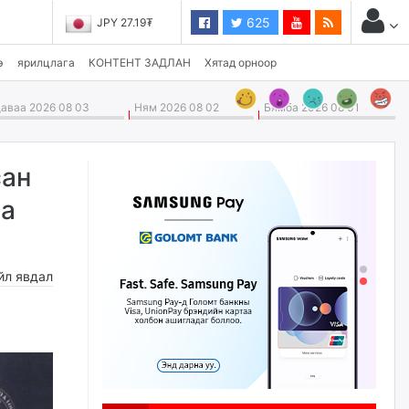
625
JPY 27.19₮
э
ярилцлага
КОНТЕНТ ЗАДЛАН
Хятад орноор
ваа 2026 08 03
Ням 2026 08 02
Бямба 2026 08 01
сан
аа
йл явдал