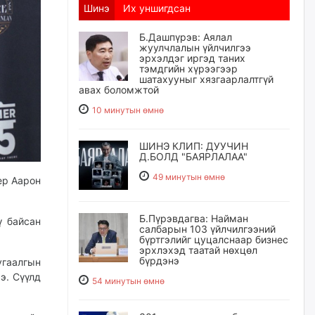
Шинэ
Их уншигдсан
Б.Дашпүрэв: Аялал
жуулчлалын үйлчилгээ
эрхэлдэг иргэд таних
тэмдгийн хүрээгээр
шатахууныг хязгаарлалтгүй
авах боломжтой
10 минутын өмнө
ШИНЭ КЛИП: ДУУЧИН
Д.БОЛД "БАЯРЛАЛАА"
49 минутын өмнө
ер Аарон
Б.Пүрэвдагва: Найман
ү байсан
салбарын 103 үйлчилгээний
бүртгэлийг цуцалснаар бизнес
эрхлэхэд таатай нөхцөл
бүрдэнэ
угаалгын
э. Сүүлд
54 минутын өмнө