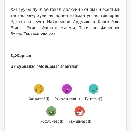
unuudur.mn
XXI зууны дунд үе гэхэд дэлхийн хүн амын өсөлтийн
isee.mn
талаас илүү хувь нь ердөө найман улсад төвлөрнө.
mglradio.com
Эдгээр нь Бүгд Найрамдах Ардчилсан Конго Улс,
fact.mn
Египет, Этиоп, Энэтхэг, Нигери, Пакистан, Филиппин
болон Танзани улс юм.
itoim.mn
tumen.mn
shuum.mn
Д.Жаргал
times.mn
tvmongolia.mn
Эх сурвалж: "Монцамэ" агентлаг
mass.mn
unegui.mn
assa.mn
toim.mn
Хөгжилтэй (
1
)
Гайхамшигтай (
1
)
Гунигтай (
1
)
tac.mn
paparazzi.mn
unread.today
Жихүүцмээр (
1
)
Үзэн ядмаар (
1
)