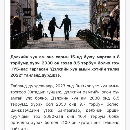
ikon.mn
mnb.mn
Livetv.mn
Eguur.mn
24tsag.mn
shuud.mn
eagle.mn
ergelt.mn
Дэлхийн хүн ам энэ сарын 15-нд буюу маргааш 8
zarig.mn
тэрбумд хүрч, 2030 он гэхэд 8.5 тэрбум болно гэж
НҮБ-аас гаргасан “Дэлхийн хүн амын хэтийн төлөв
today.mn
2022” тайланд дурджээ.
zuv.mn
mminfo.mn
Тайланд дурдсанаар, 2023 онд Энэтхэг улс хүн амын
ugluu.mn
тоогоор Хятадыг гүйцэж, дэлхийн хамгийн олон хүн
амтай улс болно. Дэлхийн хүн ам 2030 онд 8.5
urlag.mn
тэрбумд хүрэх бол 2050 онд 9.7 тэрбум болно.
unen.mn
Шинжээчдийн үзэж байгаагаар, дэлхийн оршин
asu.mn
суугчдын тоо 2080-аад онд 10.4 тэрбум болж
shudarga.mn
оргилдоо хүрэх бөгөөд 2100 он хүртэл энэ түвшинд
shuurhai.mn
байх аж.