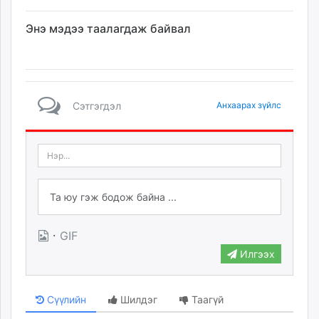
Энэ мэдээ таалагдаж байвал
Сэтгэгдэл
Анхаарах зүйлс
·
GIF
Илгээх
Сүүлийн
Шилдэг
Таагүй