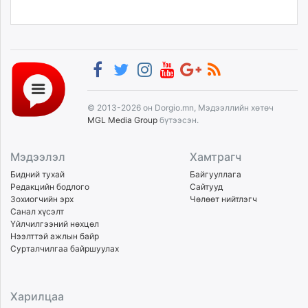
© 2013-2026 он Dorgio.mn, Мэдээллийн хөтөч
MGL Media Group
бүтээсэн.
Мэдээлэл
Хамтрагч
Бидний тухай
Байгууллага
Редакцийн бодлого
Сайтууд
Зохиогчийн эрх
Чөлөөт нийтлэгч
Санал хүсэлт
Үйлчилгээний нөхцөл
Нээлттэй ажлын байр
Сурталчилгаа байршуулах
Харилцаа