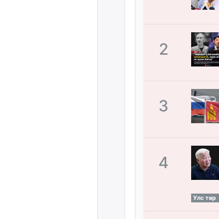
2
3
4
Улс төр