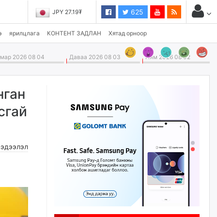
625
JPY 27.19₮
э
ярилцлага
КОНТЕНТ ЗАДЛАН
Хятад орноор
ар 2026 08 04
Даваа 2026 08 03
Ням 2026 08 02
нган
сгай
эдээлэл