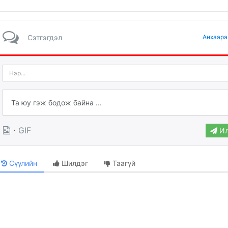
Сэтгэгдэл
Анхаара
·
GIF
Ил
Сүүлийн
Шилдэг
Таагүй