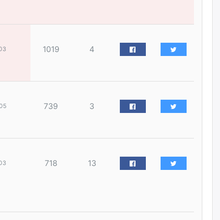
наймдугаар сарын 14-нөөс
ажиллуулж эхэлнэ
уржигдар
1019
4
03
Орон сууц, нийтийн аж ахуй,
авто зам, тохижилт
үйлчилгээний ажилтнуудын
ХАРИЛЦАА хандлагатай
холбоотой ГОМДОЛ их байгааг
дурдлаа
уржигдар
739
3
05
Бариста хийх нь залуусын
дунд яагаад трэнд болов
уржигдар
718
13
03
Өмгөөлөгч Б.Оюунбилэг:
"Урьхан" Б.Чинбат гэж хүн
бизнес хамтрагчаа гүтгэж
хууль хяналтын байгууллагаар
шалгуулж, торны цаана
суулгана гэх мэтээр дарамталдаг