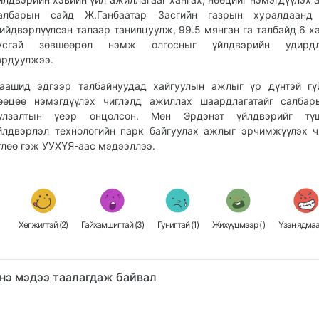
албарын сайд Ж.Ганбаатар Засгийн газрын хуралдаанд
ийдвэрлүүлсэн талаар танилцуулж, 99.5 мянган га талбайд 6 х
усгай зөвшөөрөл нэмж олгосныг үйлдвэрийн удирдл
ардуулжээ.
аашид эдгээр талбайнуудад хайгуулын ажлыг үр дүнтэй гү
өөцөө нэмэгдүүлэх чиглэлд ажиллах шаардлагатайг салбар
улзалтын үеэр онцолсон. Мөн Эрдэнэт үйлдвэрийг түш
йлдвэрлэл технологийн парк байгуулах ажлыг эрчимжүүлэх ч
глөө гэж УУХҮЯ-аас мэдээллээ.
Хөгжилтэй (
2
)
Гайхамшигтай (
3
)
Гунигтай (
1
)
Жихүүцмээр (
)
Үзэн ядмаа
нэ мэдээ таалагдаж байвал