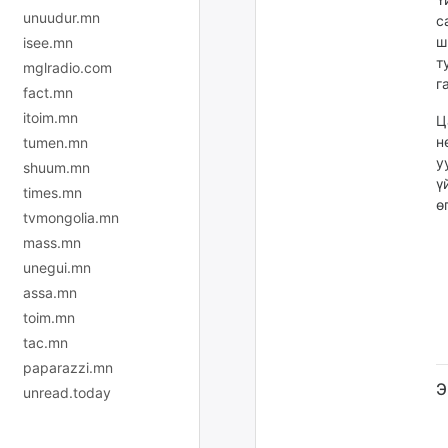
unuudur.mn
с
ш
isee.mn
т
mglradio.com
г
fact.mn
itoim.mn
Ц
н
tumen.mn
у
shuum.mn
ү
times.mn
ө
tvmongolia.mn
mass.mn
unegui.mn
assa.mn
toim.mn
tac.mn
paparazzi.mn
Э
unread.today