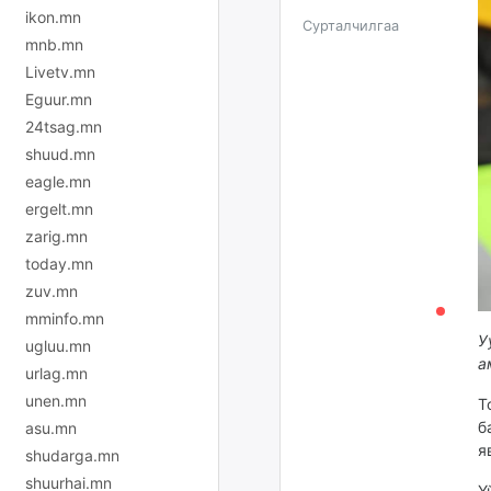
ikon.mn
Сурталчилгаа
mnb.mn
Livetv.mn
Eguur.mn
24tsag.mn
shuud.mn
eagle.mn
ergelt.mn
zarig.mn
today.mn
zuv.mn
mminfo.mn
У
ugluu.mn
а
urlag.mn
unen.mn
Т
б
asu.mn
я
shudarga.mn
shuurhai.mn
Ү