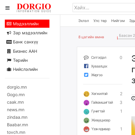
Эхлэл
Улс төр
Нийгэм
Эд
Мэдээллийн
Зар мэдээллийн
Баасан 2
8 цагийн өмнө
Банк санхүү
Бизнес ААН
0
Сэтгэгдэл
Төрийн
Хуваалцах
Нийслэлийн
Жиргээ
dorgio.mn
2
Хөгжилтэй
Gogo.mn
caak.mn
3
Гайхамшигтай
news.mn
1
Гунигтай
zindaa.mn
Жихүүцмээр
Baabar.mn
1
Үзэн ядмаар
tovch.mn