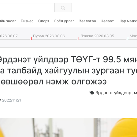
ийн засаг
Бизнес
Спорт
Соёл урлаг
Зөвлөгөө
Чөлөөт
Шар мэдэ
026 08 07
Пүрэв 2026 08 06
Лхагва 2026 08 05
Мягм
Эрдэнэт үйлдвэр ТӨҮГ-т 99.5 мя
га талбайд хайгуулын зургаан ту
зөвшөөрөл нэмж олгожээ
Эрдэнэт үйлдвэр
,
м
2022-
2026-
2022/11/21
11-
08-
21
08
11:28:06
19:28:14