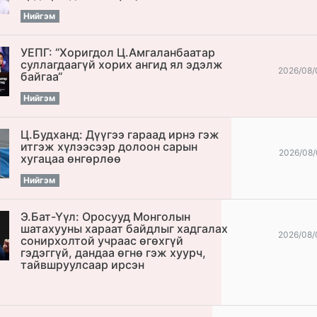
Нийгэм
УЕПГ: “Хоригдол Ц.Амгаланбаатар
cуллагдаагүй хорих ангид ял эдэлж
2026/08/
байгаа“
Нийгэм
Ц.Будханд: Дүүгээ гараад ирнэ гэж
итгэж хүлээсээр долоон сарын
2026/08/
хугацаа өнгөрлөө
Нийгэм
Э.Бат-Үүл: Оросууд Монголын
шатахууны хараат байдлыг хадгалах
2026/08/
сонирхолтой учраас өгөхгүй
гэдэггүй, дандаа өгнө гэж хуурч,
тайвшруулсаар ирсэн