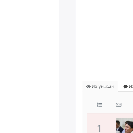
Их уншсан
Их
1