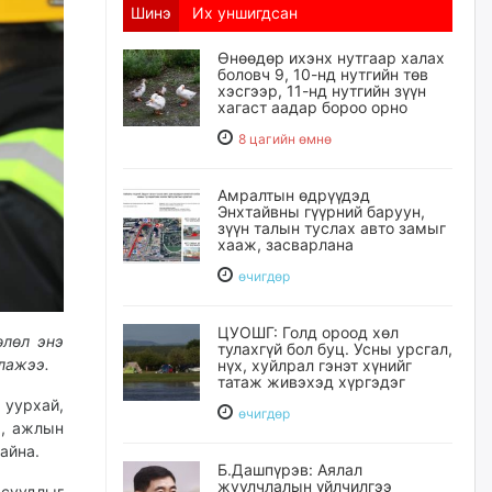
Шинэ
Их уншигдсан
Өнөөдөр ихэнх нутгаар халах
боловч 9, 10-нд нутгийн төв
хэсгээр, 11-нд нутгийн зүүн
хагаст аадар бороо орно
8 цагийн өмнө
Амралтын өдрүүдэд
Энхтайвны гүүрний баруун,
зүүн талын туслах авто замыг
хааж, засварлана
өчигдѳр
ЦУОШГ: Голд ороод хөл
өлөл энэ
тулахгүй бол буц. Усны урсгал,
лажээ.
нүх, хуйлрал гэнэт хүнийг
татаж живэхэд хүргэдэг
 уурхай,
өчигдѳр
а, ажлын
айна.
Б.Дашпүрэв: Аялал
жуулчлалын үйлчилгээ
асуудлыг