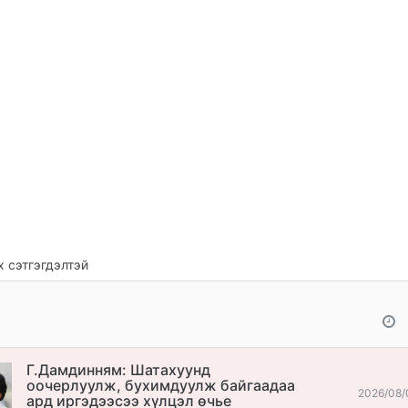
 сэтгэгдэлтэй
Г.Дамдинням: Шатахуунд
оочерлуулж, бухимдуулж байгаадаа
2026/08/
ард иргэдээсээ хүлцэл өчье