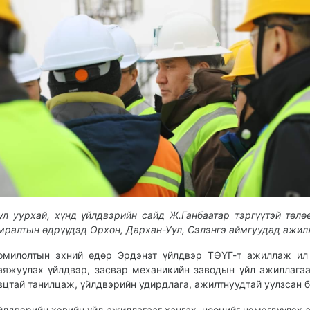
ул уурхай, хүнд үйлдвэрийн сайд Ж.Ганбаатар тэргүүтэй төлө
мралтын өдрүүдэд Орхон, Дархан-Уул, Сэлэнгэ аймгуудад ажил
омилолтын эхний өдөр Эрдэнэт үйлдвэр ТӨҮГ-т ажиллаж ил
аяжуулах үйлдвэр, засвар механикийн заводын үйл ажиллага
вцтай танилцаж, үйлдвэрийн удирдлага, ажилтнуудтай уулзсан б
йлдвэрийн хэвийн үйл ажиллагааг хангах, нөөцийг нэмэгдүүлэх 