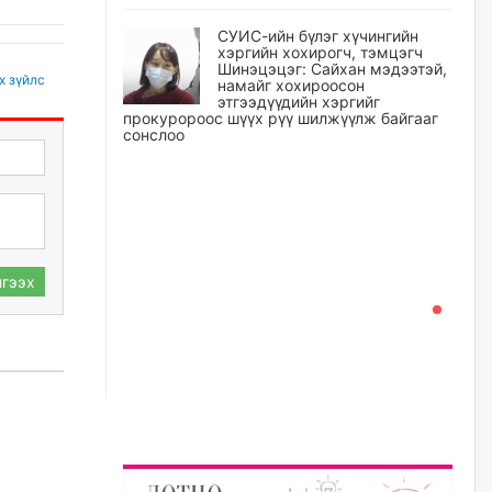
СУИС-ийн бүлэг хүчингийн
хэргийн хохирогч, тэмцэгч
Шинэцэцэг: Сайхан мэдээтэй,
х зүйлс
намайг хохироосон
этгээдүүдийн хэргийг
прокуророос шүүх рүү шилжүүлж байгааг
сонслоо
өчигдѳр
Өчигдрийн байдлаар ₮10000
доош дүнгээр шатахууны
худалдан авалт хийсэн 1500
баримт бүртгэгджээ
гээх
өчигдѳр
Шатахуун олголтыг 50,000
төгрөгөөр хязгаарласныг
нэмэгдүүлж 100,000 төгрөгт
хүргэхээр судалж байгаа
өчигдѳр