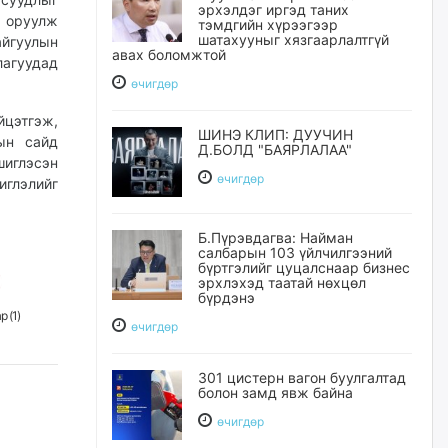
эрхэлдэг иргэд таних
 оруулж
тэмдгийн хүрээгээр
шатахууныг хязгаарлалтгүй
айгуулын
авах боломжтой
агуудад
өчигдѳр
йцэтгэж,
ШИНЭ КЛИП: ДУУЧИН
ын сайд
Д.БОЛД "БАЯРЛАЛАА"
иглэсэн
өчигдѳр
иглэлийг
Б.Пүрэвдагва: Найман
салбарын 103 үйлчилгээний
бүртгэлийг цуцалснаар бизнес
эрхлэхэд таатай нөхцөл
бүрдэнэ
р (
1
)
өчигдѳр
301 цистерн вагон буулгалтад
болон замд явж байна
өчигдѳр