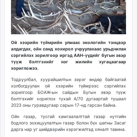
ikon.mn
mnb.mn
Livetv.mn
Eguur.mn
24tsag.mn
Ой хээрийн түймрийн улмаас экологийн тэнцвэр
shuud.mn
алдагдах, ойн санд хохирол учруулахаас урьдчилан
eagle.mn
сэргийлэх зорилгоор иргэд ААН-үүдийг бугын эвэр
ergelt.mn
түүж бэлтгэхийг нэг жилийн хугацаагаар
zarig.mn
хоригложээ.
today.mn
Тодруулбал, хуурайшилтын зэрэг өндөр байгаатай
zuv.mn
холбогдуулан ой хээрийн түймрээс сэргийлэх
mminfo.mn
зорилгоор БОАЖ-ын сайдын Бугын эвэр түүж
ugluu.mn
бэлтгэхийг хориглох тухай А/70 дугаартай тушаал
urlag.mn
2023 оны гуравдугаар сарын 17-нд гарсан байна.
unen.mn
Ойн газар, тусгай хамгаалалттай газар нутгийн
asu.mn
бодлого зохицуулалтын газар болон бүх шатны Засаг
shudarga.mn
дарга нар уг шийдвэрийн хэрэгжилтэд хяналт тавина.
shuurhai.mn