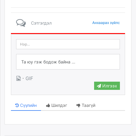
Сэтгэгдэл
Анхаарах зүйлс
·
GIF
Илгээх
Сүүлийн
Шилдэг
Таагүй