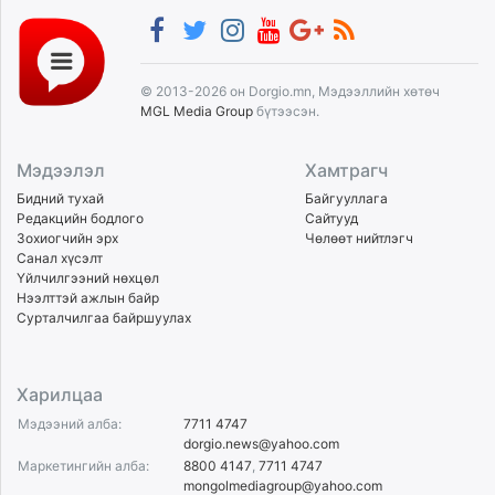
© 2013-2026 он Dorgio.mn, Мэдээллийн хөтөч
MGL Media Group
бүтээсэн.
Мэдээлэл
Хамтрагч
Бидний тухай
Байгууллага
Редакцийн бодлого
Сайтууд
Зохиогчийн эрх
Чөлөөт нийтлэгч
Санал хүсэлт
Үйлчилгээний нөхцөл
Нээлттэй ажлын байр
Сурталчилгаа байршуулах
Харилцаа
Мэдээний алба:
7711 4747
dorgio.news@yahoo.com
Маркетингийн алба:
8800 4147
,
7711 4747
mongolmediagroup@yahoo.com