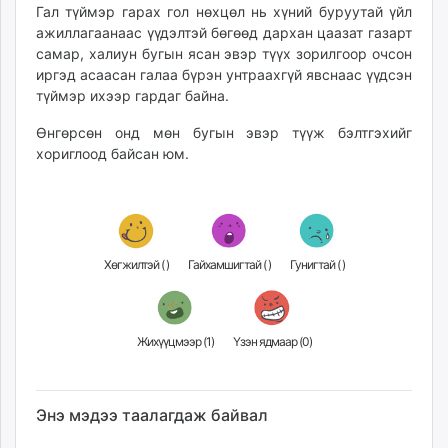
Гал түймэр гарах гол нөхцөл нь хүний буруутай үйл
unuudur.mn
ажиллагаанаас үүдэлтэй бөгөөд дархан цаазат газарт
isee.mn
самар, халиун бугын ясан эвэр түүх зорилгоор очсон
mglradio.com
иргэд асаасан галаа бүрэн унтраахгүй явснаас үүдсэн
fact.mn
түймэр ихээр гардаг байна.
itoim.mn
Өнгөрсөн онд мөн бугын эвэр түүж бэлтгэхийг
tumen.mn
хориглоод байсан юм.
shuum.mn
times.mn
tvmongolia.mn
mass.mn
Хөгжилтэй (
)
Гайхамшигтай (
)
Гунигтай (
)
unegui.mn
assa.mn
toim.mn
Жихүүцмээр (
1
)
Үзэн ядмаар (
0
)
tac.mn
paparazzi.mn
unread.today
Энэ мэдээ таалагдаж байвал