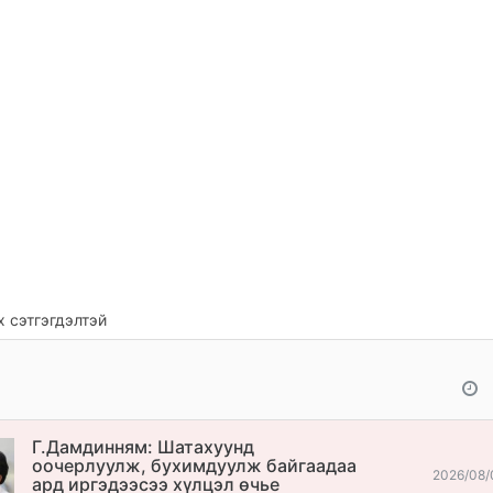
 сэтгэгдэлтэй
Г.Дамдинням: Шатахуунд
оочерлуулж, бухимдуулж байгаадаа
2026/08/
ард иргэдээсээ хүлцэл өчье