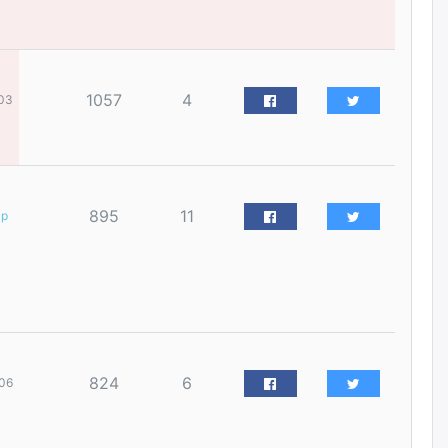
наймдугаар сарын 14-нөөс
ажиллуулж эхэлнэ
2026/08/06
1057
4
03
Орон сууц, нийтийн аж ахуй,
авто зам, тохижилт
үйлчилгээний ажилтнуудын
ХАРИЛЦАА хандлагатай
холбоотой ГОМДОЛ их байгааг
дурдлаа
2026/08/06
895
11
ар
Бариста хийх нь залуусын
дунд яагаад трэнд болов
2026/08/06
Өмгөөлөгч Б.Оюунбилэг:
"Урьхан" Б.Чинбат гэж хүн
824
6
06
бизнес хамтрагчаа гүтгэж
хууль хяналтын байгууллагаар
шалгуулж, торны цаана
суулгана гэх мэтээр дарамталдаг