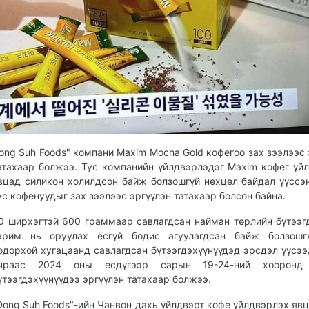
ong Suh Foods" компани Maxim Mocha Gold кофегоо зах зээлээс 
атахаар болжээ. Тус компанийн үйлдвэрлэдэг Maxim кофег үй
вцад силикон холилдсон байж болзошгүй нөхцөл байдал үүссэ
ус кофенуудыг зах зээлээс эргүүлэн татахаар болсон байна.
0 ширхэгтэй 600 граммаар савлагдсан найман төрлийн бүтээг
арим нь оруулах ёсгүй бодис агуулагдсан байж болзошгү
одорхой хугацаанд савлагдсан бүтээгдэхүүнүүдэд эрсдэл үүсээ
чраас 2024 оны есдүгээр сарын 19-24-ний хооронд
үтээгдэхүүнүүдээ эргүүлэн татахаар болжээ.
Dong Suh Foods"-ийн Чанвон дахь үйлдвэрт кофе үйлдвэрлэх явц