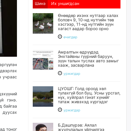
Шинэ
Их уншигдсан
Өнөөдөр ихэнх нутгаар халах
боловч 9, 10-нд нутгийн төв
хэсгээр, 11-нд нутгийн зүүн
хагаст аадар бороо орно
өчигдѳр
Амралтын өдрүүдэд
Энхтайвны гүүрний баруун,
зүүн талын туслах авто замыг
эргүүлэн
хааж, засварлана
лдвэрлэх
уржигдар
н учраас
ЦУОШГ: Голд ороод хөл
тулахгүй бол буц. Усны урсгал,
дэхүүний
нүх, хуйлрал гэнэт хүнийг
й гэнэ.
татаж живэхэд хүргэдэг
д байгаа
уржигдар
 дуусах
Б.Дашпүрэв: Аялал
ад тоног
жуулчлалын үйлчилгээ