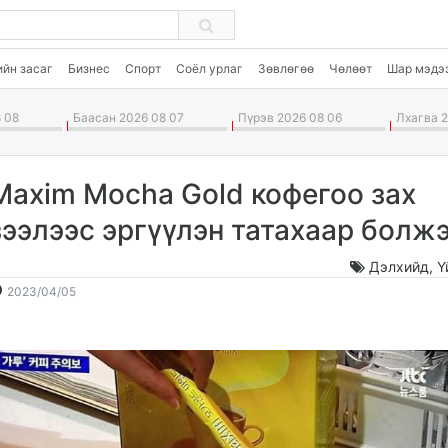
ийн засаг
Бизнес
Спорт
Соёл урлаг
Зөвлөгөө
Чөлөөт
Шар мэдэ
 08
Баасан 2026 08 07
Пүрэв 2026 08 06
Лхагва 2
Maxim Mocha Gold кофегоо зах
зээлээс эргүүлэн татахаар болж
Дэлхийд
,
Ү
2023-
2026-
2023/04/05
04-
08-
05
09
15:03:01
20:54:34