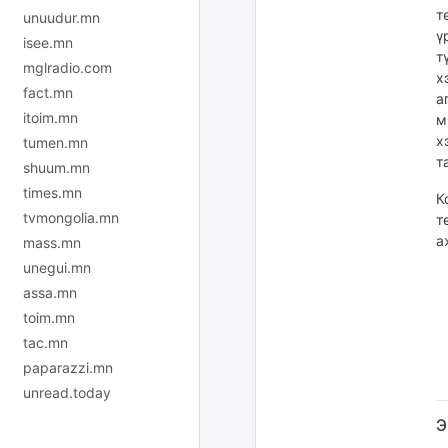
т
unuudur.mn
ү
isee.mn
т
mglradio.com
х
fact.mn
а
itoim.mn
м
х
tumen.mn
т
shuum.mn
times.mn
К
tvmongolia.mn
т
а
mass.mn
unegui.mn
assa.mn
toim.mn
tac.mn
paparazzi.mn
unread.today
Э