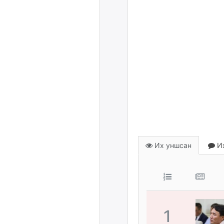
Их уншсан
Их
1