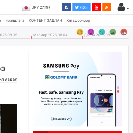
625
JPY 27.19₮
э
ярилцлага
КОНТЕНТ ЗАДЛАН
Хятад орноор
026 08 05
Мягмар 2026 08 04
Даваа 2026 08 03
ээ
йл явдал