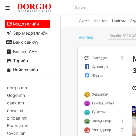
Эхлэл
Улс төр
Нийгэм
Эд
Мэдээллийн
Зар мэдээллийн
Бямба 2026 08
өчигдѳр
Банк санхүү
Бизнес ААН
0
Сэтгэгдэл
Төрийн
Хуваалцах
Нийслэлийн
Жиргээ
dorgio.mn
Хөгжилтэй
Gogo.mn
caak.mn
Гайхамшигтай
news.mn
Гунигтай
zindaa.mn
1
Жихүүцмээр
Baabar.mn
2
Үзэн ядмаар
tovch.mn