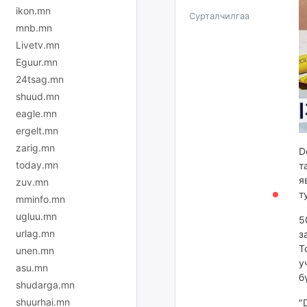
ikon.mn
Сурталчилгаа
mnb.mn
Livetv.mn
Eguur.mn
24tsag.mn
shuud.mn
eagle.mn
ergelt.mn
zarig.mn
D
today.mn
т
я
zuv.mn
т
mminfo.mn
ugluu.mn
5
urlag.mn
з
Т
unen.mn
у
asu.mn
б
shudarga.mn
shuurhai.mn
"