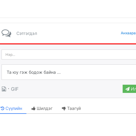
Сэтгэгдэл
Анхаара
·
GIF
Ил
Сүүлийн
Шилдэг
Таагүй