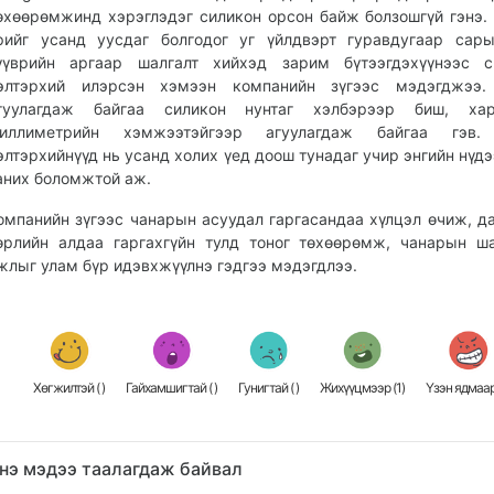
өхөөрөмжинд хэрэглэдэг силикон орсон байж болзошгүй гэнэ.
рийг усанд уусдаг болгодог уг үйлдвэрт гуравдугаар сар
үүврийн аргаар шалгалт хийхэд зарим бүтээгдэхүүнээс с
элтэрхий илэрсэн хэмээн компанийн зүгээс мэдэгджээ.
гуулагдаж байгаа силикон нунтаг хэлбэрээр биш, ха
иллиметрийн хэмжээтэйгээр агуулагдаж байгаа гэв.
элтэрхийнүүд нь усанд холих үед доош тунадаг учир энгийн нүдэ
аних боломжтой аж.
омпанийн зүгээс чанарын асуудал гаргасандаа хүлцэл өчиж, д
өрлийн алдаа гаргахгүйн тулд тоног төхөөрөмж, чанарын ш
жлыг улам бүр идэвхжүүлнэ гэдгээ мэдэгдлээ.
Хөгжилтэй (
)
Гайхамшигтай (
)
Гунигтай (
)
Жихүүцмээр (
1
)
Үзэн ядмаар
нэ мэдээ таалагдаж байвал