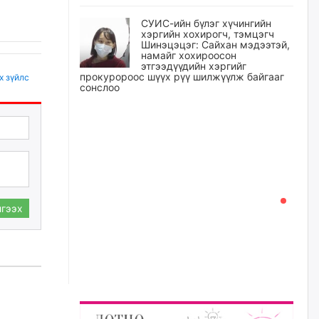
СУИС-ийн бүлэг хүчингийн
хэргийн хохирогч, тэмцэгч
Шинэцэцэг: Сайхан мэдээтэй,
намайг хохироосон
этгээдүүдийн хэргийг
прокуророос шүүх рүү шилжүүлж байгааг
х зүйлс
сонслоо
уржигдар
Өчигдрийн байдлаар ₮10000
доош дүнгээр шатахууны
худалдан авалт хийсэн 1500
баримт бүртгэгджээ
уржигдар
гээх
Шатахуун олголтыг 50,000
төгрөгөөр хязгаарласныг
нэмэгдүүлж 100,000 төгрөгт
хүргэхээр судалж байгаа
уржигдар