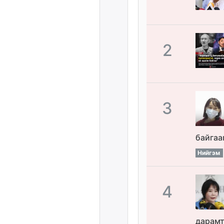
2
3
байгаа
Нийгэм
4
дарамт