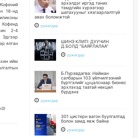
эрхэлдэг иргэд таних
 Кофений
тэмдгийн хүрээгээр
ын 18-нд
шатахууныг хязгаарлалтгүй
авах боломжтой
иликоны
 Кофенд
уржигдар
рин 2-4
 Эдгээр
ШИНЭ КЛИП: ДУУЧИН
эр ялган
Д.БОЛД "БАЯРЛАЛАА"
уржигдар
ахин ийм
алгалтын
Б.Пүрэвдагва: Найман
салбарын 103 үйлчилгээний
бүртгэлийг цуцалснаар бизнес
эрхлэхэд таатай нөхцөл
бүрдэнэ
уржигдар
 (
2
)
301 цистерн вагон буулгалтад
болон замд явж байна
уржигдар