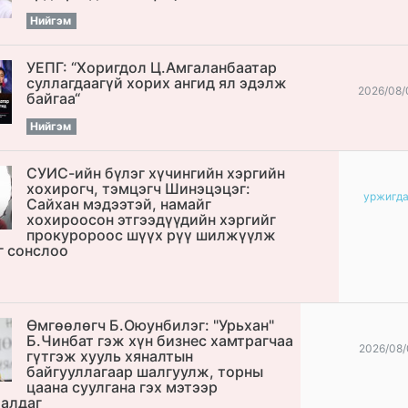
Нийгэм
УЕПГ: “Хоригдол Ц.Амгаланбаатар
cуллагдаагүй хорих ангид ял эдэлж
2026/08/
байгаа“
Нийгэм
СУИС-ийн бүлэг хүчингийн хэргийн
хохирогч, тэмцэгч Шинэцэцэг:
уржигд
Сайхан мэдээтэй, намайг
хохироосон этгээдүүдийн хэргийг
прокуророос шүүх рүү шилжүүлж
г сонслоо
Өмгөөлөгч Б.Оюунбилэг: "Урьхан"
Б.Чинбат гэж хүн бизнес хамтрагчаа
2026/08/
гүтгэж хууль хяналтын
байгууллагаар шалгуулж, торны
цаана суулгана гэх мэтээр
алдаг