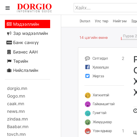
Эхлэл
Улс төр
Нийгэм
Эд
Мэдээллийн
Зар мэдээллийн
Пүрэв 2
14 цагийн өмнө
Банк санхүү
Бизнес ААН
2
Сэтгэгдэл
Төрийн
Хуваалцах
Нийслэлийн
Жиргээ
dorgio.mn
Хөгжилтэй
Gogo.mn
caak.mn
Гайхамшигтай
news.mn
Гунигтай
zindaa.mn
Жихүүцмээр
Baabar.mn
1
Үзэн ядмаар
Ц
tovch.mn