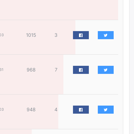
жилийн ойд зориулсан
наадмыг хойшлуулав
өчигдѳр
Монгол Улсад 162 вагон - 9720
1015
3
тонн АИ-92 орж иржээ
03
өчигдѳр
Jade Gas: 1.1 тэрбум австрали
долларын санхүүжилтийн
968
7
31
эцсийн гэрээг есдүгээр сард
байгуулбал Тавантолгойн
метан хийн үйлдвэрлэлийн
өрөмдлөгийг 2027 онд эхлүүлнэ
өчигдѳр
Ханын материалд эхний
948
4
03
ээлжийн 6 блок орон сууцны
барилга угсралтын ажил
үргэлжилж байна
өчигдѳр