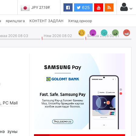
625
JPY 27.19₮
CHF 3,824.26₮
э
ярилцлага
КОНТЕНТ ЗАДЛАН
Хятад орноор
ваа 2026 08 03
Ням 2026 08 02
Бямба 2026 08 01
Д
и
,
PC Mall
нэ зуны