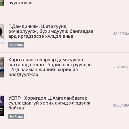
нүүлгэжээ
Г.Дамдинням: Шатахуунд
оочерлуулж, бухимдуулж байгаадаа
2026/08/
ард иргэдээсээ хүлцэл өчье
Нийгэм
Карго ачаа тээврээр дамжуулан
сэтгэцэд нөлөөт бодис нэвтрүүлсэн
2026/07/
Г.У-д найман жилийн хорих ял
оногдуулжээ
УЕПГ: “Хоригдол Ц.Амгаланбаатар
cуллагдаагүй хорих ангид ял эдэлж
2026/08/
байгаа“
Нийгэм