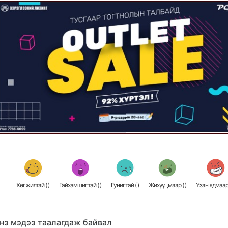
Хөгжилтэй (
)
Гайхамшигтай (
)
Гунигтай (
)
Жихүүцмээр (
)
Үзэн ядмаар
нэ мэдээ таалагдаж байвал