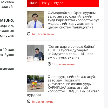
%
хүртэлх
Шинэ
Их уншигдсан
задгай
С.Амарсайхан: Орон сууцны
залилангаас сэргийлэхийн
тулд барилгатай холбоотой бүх
AMSUNG,
мэдээллийг харуулах шинэ
хөргөгч,
цахим систем танилцуулна
угаалгын
14 цагийн өмнө
мдруулж
“Хотын дарга сонсож байна”
ө 10-хан
150150 тусгай дугаарыг
наймдугаар сарын 14-нөөс
та бүхэн
ажиллуулж эхэлнэ
14 цагийн өмнө
ахилгаан
Орон сууц, нийтийн аж ахуй,
авто зам, тохижилт
үйлчилгээний ажилтнуудын
ХАРИЛЦАА хандлагатай
холбоотой ГОМДОЛ их байгааг
дурдлаа
16 цагийн өмнө