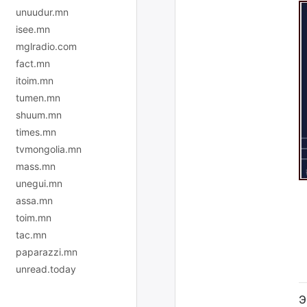
unuudur.mn
isee.mn
mglradio.com
fact.mn
itoim.mn
tumen.mn
shuum.mn
times.mn
tvmongolia.mn
mass.mn
unegui.mn
assa.mn
toim.mn
tac.mn
paparazzi.mn
unread.today
Э