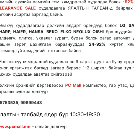
амгийн сүүлийн хамгийн том хямдралтай
худалдаа
болох
-92
LEARANCE SALE
худалдаагаа ЯЛАЛТЫН
ТАЛБАЙ-д
байрлах 
албайн асартаа зарлаад байна.
нэхүү худалдаагаар дэлхийн
алдарт
брэндүүд болох
LG, S
HARP, HAIER, HANSA, BEKO, ELKO NEOLUX OISHI
брэндүүдийн 
өлдөөгч,
плитка
, ухаалаг зурагт, бүрэн болон хагас автомат 
ашин зэрэг цахилгаан бараанууддаа
24-92%
хүртэл хя
тгэмээргүй хямд үнийг тогтоосон байна
өн энэхүү хямдралтай худалдаа нь 9 сарыг дуустал буюу ердө
оног үргэлжлэх бөгөөд загвар бүрээс 1-2 ширхэг байгаа тул 
мжиж худалдан авалтаа хийгээрэй
элхийн брэндийг дэргэдээсээ
PC Mall
компьютер, гар утас, ц
арааны сүлжээ дэлгүүр
5753535,
99699443
лалтын талбайд өдөр бүр 10:
3
0-19:
30
ww.pcmall.mn
– онлайн дэлгүүр