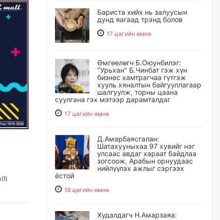
Бариста хийх нь залуусын
дунд яагаад трэнд болов
17 цагийн өмнө
Өмгөөлөгч Б.Оюунбилэг:
"Урьхан" Б.Чинбат гэж хүн
бизнес хамтрагчаа гүтгэж
хууль хяналтын байгууллагаар
шалгуулж, торны цаана
суулгана гэх мэтээр дарамталдаг
17 цагийн өмнө
Д.Амарбаясгалан:
Шатахууныхаа 97 хувийг нэг
улсаас авдаг хараат байдлаа
зогсоож, Арабын орнуудаас
нийлүүлэх ажлыг сэргээх
ёстой
 (
1
)
18 цагийн өмнө
Худалдагч Н.Амарзаяа: