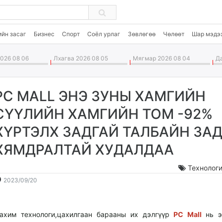
ийн засаг
Бизнес
Спорт
Соёл урлаг
Зөвлөгөө
Чөлөөт
Шар мэдэ
026 08 06
Лхагва 2026 08 05
Мягмар 2026 08 04
Да
PC MALL ЭНЭ ЗУНЫ ХАМГИЙН
СҮҮЛИЙН ХАМГИЙН ТОМ -92%
ХҮРТЭЛХ ЗАДГАЙ ТАЛБАЙН ЗА
ХЯМДРАЛТАЙ ХУДАЛДАА
Технолог
2023-
2026-
2023/09/20
09-
08-
20
07
13:52:24
06:45:44
ахим технологи,цахилгаан барааны их дэлгүүр
PC Mall
нь э