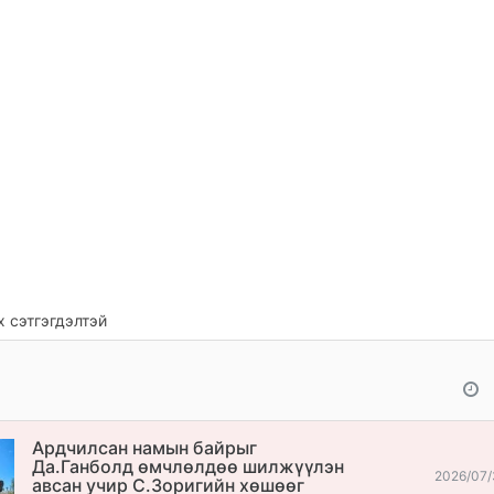
 сэтгэгдэлтэй
Ардчилсан намын байрыг
Да.Ганболд өмчлөлдөө шилжүүлэн
2026/07/
авсан учир С.Зоригийн хөшөөг