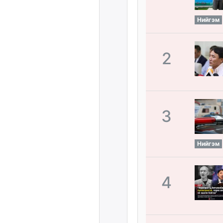
Нийгэм
2
3
Нийгэм
4