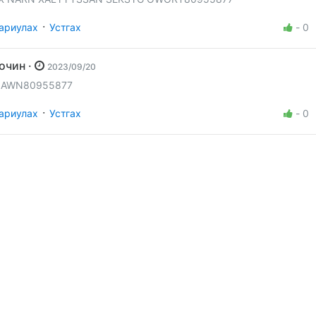
·
ариулах
Устгах
-
0
Зочин ·
2023/09/20
 AWN80955877
·
ариулах
Устгах
-
0