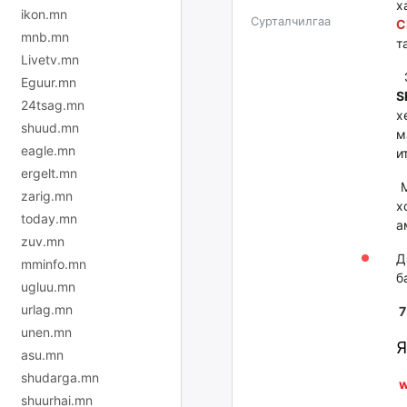
х
ikon.mn
Сурталчилгаа
C
mnb.mn
т
Livetv.mn
Э
Eguur.mn
S
24tsag.mn
х
shuud.mn
м
eagle.mn
и
ergelt.mn
М
zarig.mn
х
today.mn
а
zuv.mn
Д
mminfo.mn
б
ugluu.mn
urlag.mn
7
unen.mn
Я
asu.mn
shudarga.mn
w
shuurhai.mn