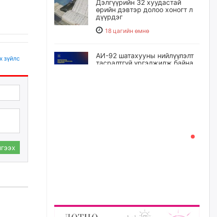
Дэлгүүрийн 32 хуудастай
өрийн дэвтэр долоо хоногт л
дүүрдэг
18 цагийн өмнө
АИ-92 шатахууны нийлүүлэлт
х зүйлс
тасралтгүй үргэлжилж байна
18 цагийн өмнө
I ангийн цахим бүртгэл энэ
сарын 17-ноос эхэлнэ
19 цагийн өмнө
гээх
Үндсэн хууль зөрчсөн
Х.Булгантуяа, үндэсний эв
нэгдэлд харшилсан
М.Нарантуяа-Нара нарт хэзээ
хариуцлага тооцох вэ?
20 цагийн өмнө