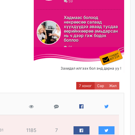
59
ХЗДХ-ын сайд С.Амарсайхан:
Авлигаар авсан хөрөнгийг
Хадмаас болоод
хурааж, нийгмийн сайн
нөхрөөсөө салаад
сайхны хөгжилд зориулах
хүүхдүүдээ аваад тусдаа
бөгөөд үүнийг хэд хэдэн эрх
өөрийнхөөрөө амьдарсан
бүхий байгууллагаас санал авна
нь ч дээр гэж бодох
боллоо
өчигдѳр
91
Шатахууныг олдож байгаа
газраас нь л авч байна. Үнэ
тарифаас илүү хангамж дээр
Захидал илгээх бол энд дарна уу !
анхаарч байна
өчигдѳр
7 хоног
Сар
Жил
Ц.Будханд: Дүүгээ гараад
ирнэ гэж итгэж хүлээсээр
долоон сарын хугацаа
өнгөрлөө
өчигдѳр
1185
7
31
Барилгын салбарын 100