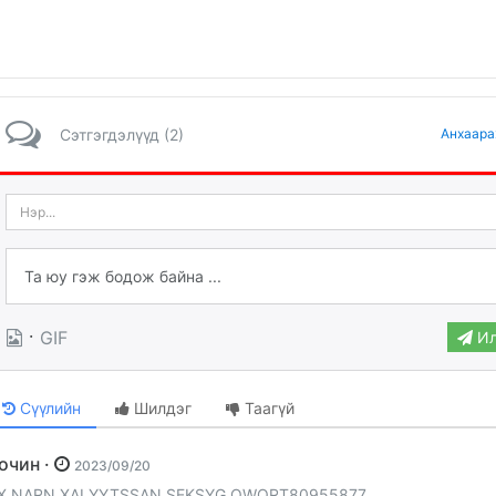
Сэтгэгдэлүүд (2)
Анхаара
·
GIF
Ил
Сүүлийн
Шилдэг
Таагүй
Зочин ·
2023/09/20
X NARN XALYYTSSAN SEKSYG OWORT80955877