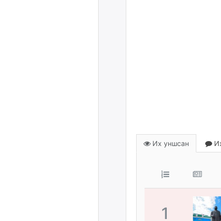
Их уншсан
Их
1