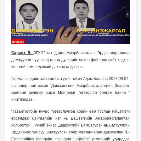
Баримт 5:
ЗГХЭГ-ын дарга Амарбаясгалан Эрдэнэжаргалаар
дамжуулан нүүрсэнд гараа дүрснийг яахоо файнанс сайт хэдхэн
хоногийн өмнө дэлхий дахинд мэдээлэв.
Германы эдийн засгийн сэтгүүлч тоймч Адам Блогэнэ 2023.09.07-
ны өдөр нийтэлсэн “Дашзэвэгийн Амарбаясгалангийн Зөвлөлт
маягийн авлигын хэрэг Монголыг тогтворгүй болгож байна ”
нийтлэлдээ…
“Тавантолгойн нүүрс тээвэрлэлтэд хорин өөр туслан гүйцэтгэгч
өрсөлдөж байгаагийн нэг нь Дашзэгвийн Амарбаясгалантай
холбоотой. Түүний эхнэр Дашхүүгийн Бямбасүрэн нь Батхуягийн
Эрдэнэжаргал руу шилжүүлсэн хоёр компаниараа дамжуулан “E-
Commodities Mongolia Intelligent Logistics” компанийг удирддаг.