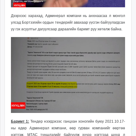
Дээрхээс харахад, Админерал компани нь анхнаасаа л монгол
улсад Бортээгийн ордын тендерийг авахаар үүсгэн байгуулагдсан
уу гэх асуултыг дагуулсаар дараагийн баримт руу хөтөлж байна.
Баримт 1:
Тендер нээгдэхээс ганцхан хоногийн буюу 2021.10.17-
ны өдөр Админерал компани, өөр гурван компанийг өөртөө
нэгтгэж, МТАС түншлэлийг байгуулж хүчээ нэгтгээд шууд л