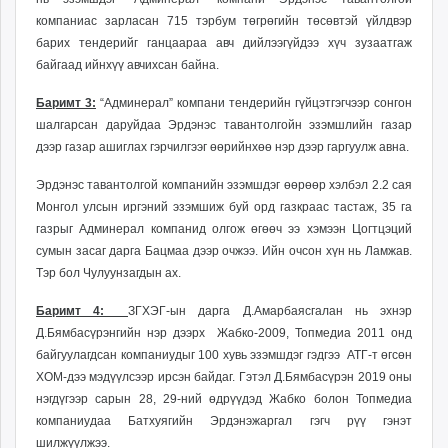
компаниас зарласан 715 тэрбум төгрөгийн төсөвтэй үйлдвэр
барих тендерийг ганцаараа авч дийлээгүйдээ хүч зузаатгаж
байгаад ийнхүү авчихсан байна.
Баримт 3:
“Админерал” компани тендерийн гүйцэтгэгчээр сонгон
шалгарсан даруйдаа Эрдэнэс тавантолгойн эзэмшлийн газар
дээр газар ашиглах гэрчилгээг өөрийнхөө нэр дээр гаргуулж авна.
Эрдэнэс тавантолгой компанийн эзэмшдэг өөрөөр хэлбэл 2.2 сая
Монгол улсын иргэний эзэмшиж буй орд газкраас тастаж, 35 га
газрыг Админерал компанид олгож өгөөч ээ хэмээн Цогтцэций
сумын засаг дарга Бацмаа дээр очжээ. Ийн очсон хүн нь Ламжав.
Тэр бол Чулуунзагдын ах.
Баримт 4:
ЗГХЭГ-ын дарга Д.Амарбаясгалан нь эхнэр
Д.Бямбасүрэнгийн нэр дээрх Жабко-2009, Топмедиа 2011 онд
байгуулагдсан компаниудыг 100 хувь эзэмшдэг гэдгээ АТГ-т өгсөн
ХОМ-дээ мэдүүлсээр ирсэн байдаг. Гэтэл Д.Бямбасүрэн 2019 оны
нэгдүгээр сарын 28, 29-ний өдрүүдэд Жабко болон Топмедиа
компаниудаа Батхуягийн Эрдэнэжаргал гэгч рүү гэнэт
шилжүүлжээ.