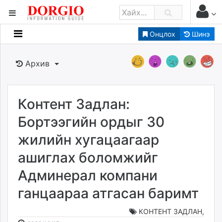
Онцлох
Шинэ
Мэдээллийн
Зар мэдээллийн
Архив
Банк санхүү
Бизнес ААН
Төрийн
Контент Задлан:
Нийслэлийн
Бортээгийн ордыг 30
жилийн хугацаагаар
dorgio.mn
ашиглах боломжийг
Gogo.mn
caak.mn
Админерал компани
news.mn
ганцаараа атгасан баримт
zindaa.mn
Baabar.mn
КОНТЕНТ ЗАДЛАН
,
tovch.mn