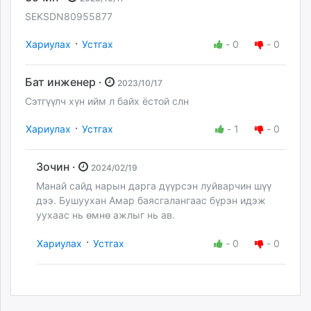
SEKSDN80955877
·
Хариулах
Устгах
-
0
-
0
Бат инженер ·
2023/10/17
Сэтгүүлч хүн ийм л байх ёстой слн
·
Хариулах
Устгах
-
1
-
0
Зочин ·
2024/02/19
Манай сайд нарын дарга дүүрсэн луйварчин шүү
дээ. Бушуухан Амар баясгалангаас бүрэн идэж
уухаас нь өмнө ажлыг нь ав.
·
Хариулах
Устгах
-
0
-
0