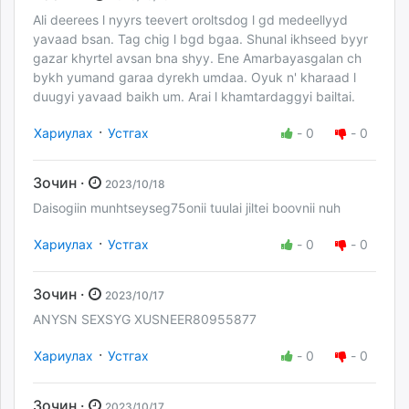
Ali deerees l nyyrs teevert oroltsdog l gd medeellyyd
yavaad bsan. Tag chig l bgd bgaa. Shunal ikhseed byyr
gazar khyrtel avsan bna shyy. Ene Amarbayasgalan ch
bykh yumand garaa dyrekh umdaa. Oyuk n' kharaad l
duugyi yavaad baikh um. Arai l khamtardaggyi bailtai.
·
Хариулах
Устгах
-
0
-
0
Зочин ·
2023/10/18
Daisogiin munhtseyseg75onii tuulai jiltei boovnii nuh
·
Хариулах
Устгах
-
0
-
0
Зочин ·
2023/10/17
ANYSN SEXSYG XUSNEER80955877
·
Хариулах
Устгах
-
0
-
0
Зочин ·
2023/10/17