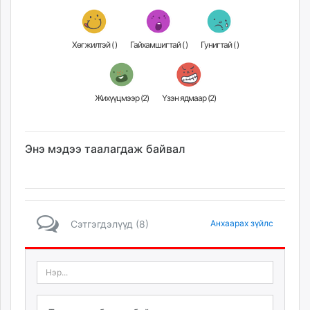
Хөгжилтэй (
)
Гайхамшигтай (
)
Гунигтай (
)
Жихүүцмээр (
2
)
Үзэн ядмаар (
2
)
Энэ мэдээ таалагдаж байвал
Сэтгэгдэлүүд (8)
Анхаарах зүйлс