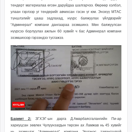
тендерт материалаа өгсөн даруйдаа шалгарчээ. Өөрөөр хэлбэл,
улаан гэрлээр уг тендерийг авчихсан гэсэн үг юм. Энэхүү
МТАС
түншлэлийг цааш задлахад,
нүүрс баяжуулах үйлдвэрийг
“Админерал” компани дангаараа эзэмшинэ. Мөн баяжуулсан
нүүрсээ борлуулах ажлын 60 хувийг ч бас Админерал компани
эзэмшихээр гэрээндээ тусгажээ.
Баримт 2:
ЗГХЭГ-ын дарга Д.Амарбаясгалангийн Пи-ар
хариуцсан зөвлөх Чулуунзагдын төрсөн ах Ламжав нь 45 хувийг
нь эзэмшдэг “Админерал” компани Эрдэнэс тавантолгой