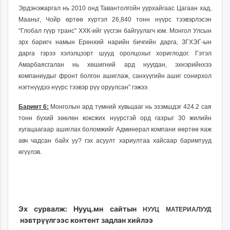
Эрдэнэжаргал нь 2010 онд Тавантолгойн уурхайгаас Цагаан хад,
Мааньт, Чойр өртөө хүртэл 26,840 тонн нүүрс тээвэрлэсэн
“Глобал гүүр транс” ХХК-ийг үүсгэн байгуулагч юм. Монгол Улсын
эрх баригч намын Ерөнхий нарийн бичгийн дарга, ЗГХЭГ-ын
дарга гэрээ хэлэлцээрт шууд оролцохыг хориглодог. Гэтэл
Амарбаясгалан нь хөшигний ард нуугдан, эхнэрийнхээ
компаниудыг фронт болгон ашиглаж, санхүүгийн ашиг сонирхол
нэгтнүүдээ нүүрс тээвэр рүү оруулсан” гэжээ.
Баримт 6:
Монголын ард түмний хувьцааг нь эзэмшдэг 424.2 сая
тонн бүхий зөөлөн коксжих нүүрстэй орд газрыг 30 жилийн
хугацаагаар ашиглах боломжийг Админерал компани өөртөө яаж
авч чадсан байх уу? гэх асуулт хариултаа хайсаар баримтууд
өгүүлэв.
Эх сурвалж:
Нууц.мн
сайтын
НУУЦ МАТЕРИАЛУУД
нэвтрүүлгээс контент задлан хийлээ