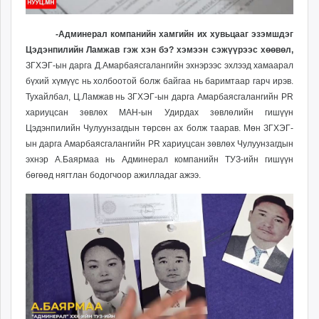
-Админерал компанийн хамгийн их хувьцааг эзэмшдэг
Цэдэнпилийн Ламжав гэж хэн бэ? хэмээн сэжүүрээс хөөвөл,
ЗГХЭГ-ын дарга Д.Амарбаясгалангийн эхнэрээс эхлээд хамаарал
бүхий хүмүүс нь холбоотой болж байгаа нь баримтаар гарч ирэв.
Тухайлбал, Ц.Ламжав нь
ЗГХЭГ-ын дарга Амарбаясгалангийн PR
хариуцсан зөвлөх МАН-ын Удирдах зөвлөлийн гишүүн
Цэдэнпилийн Чулуунзагдын төрсөн ах болж таарав. Мөн ЗГХЭГ-
ын дарга Амарбаясгалангийн PR хариуцсан зөвлөх Чулуунзагдын
эхнэр А.Баярмаа нь Админерал компанийн ТУЗ-ийн гишүүн
бөгөөд нягтлан бодогчоор ажилладаг ажээ.