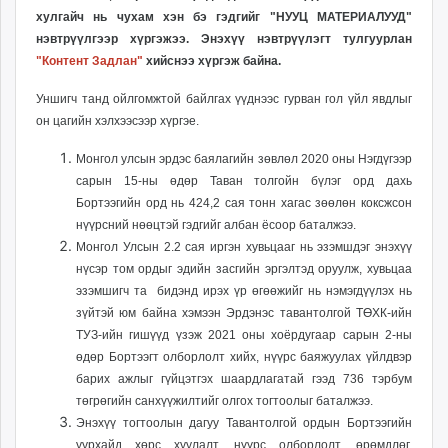
unuudur.mn
хулгайч нь чухам хэн бэ гэдгийг "НУУЦ МАТЕРИАЛУУД"
нэвтрүүлгээр хүргэжээ. Энэхүү нэвтрүүлэгт тулгуурлан
isee.mn
"Контент Задлан"
хийснээ хүргэж байна.
mglradio.com
fact.mn
Уншигч танд ойлгомжтой байлгах үүднээс гурван гол үйл явдлыг
itoim.mn
он цагийн хэлхээсээр хүргэе.
tumen.mn
Монгол улсын эрдэс баялагийн зөвлөл 2020 оны Нэгдүгээр
shuum.mn
сарын 15-ны өдөр Таван толгойн бүлэг орд дахь
times.mn
Бортээгийн орд нь 424,2 сая тонн хагас зөөлөн коксжсон
tvmongolia.mn
нүүрсний нөөцтэй гэдгийг албан ёсоор баталжээ.
mass.mn
Монгол Улсын 2.2 сая иргэн хувьцааг нь эзэмшдэг энэхүү
unegui.mn
нүсэр том ордыг
эдийн засгийн эргэлтэд оруулж, хувьцаа
эзэмшигч та бидэнд ирэх үр өгөөжийг нь нэмэгдүүлэх нь
assa.mn
зүйтэй юм байна хэмээн Эрдэнэс тавантолгой ТӨХК-ийн
toim.mn
ТУЗ-ийн гишүүд үзэж 2021 оны хоёрдугаар сарын 2-ны
tac.mn
өдөр Бортээгт олборлолт хийх, нүүрс баяжуулах үйлдвэр
paparazzi.mn
барих ажлыг гүйцэтгэх шаардлагатай гээд 736 тэрбум
unread.today
төгрөгийн санхүүжилтийг олгох тогтоолыг баталжээ.
Энэхүү тогтоолын дагуу Тавантолгой ордын Бортээгийн
уурхайд хөрс хуулалт, нүүрс олборлолт, өрөмдлөг,