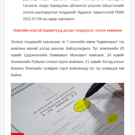
тэсэлгээ, нүүрс баяжуулах үйлчилгээ үзүүлэх гүйцэтгэгчийг
сонгон шалгаруулах тендерийг Эрдэнэс тавантолгой ТӨХК
2021.07.09-ны өдөр зарлажээ.
-Хамгийн ноцтой баримтууд дээрх тендерээс эхлэн хөвөрнө-
Энэхүү тендерийг зарлахаас яг 7 хоногийн өмнө “Админерал” гэх
компани манай улсад шинээр байгуулагджээ. Тус компанийн 45
хувийг Цэдэнпилийн Ламжавын Моновант компани, 34 хувийг
Хонконгийн Руйшен глобал групп компани, 21 хувийг Хятад улсын
Кюужоу Лонгюайн трэйдинг зэрэг компаниуд тус тус эзэмшдэг юм
байна.