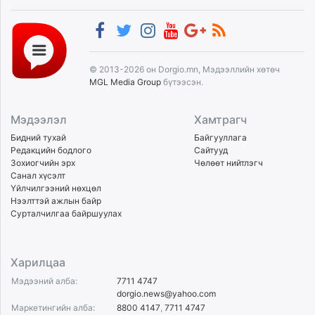
© 2013-2026 он Dorgio.mn, Мэдээллийн хөтөч
MGL Media Group
бүтээсэн.
Мэдээлэл
Хамтрагч
Бидний тухай
Байгууллага
Редакцийн бодлого
Сайтууд
Зохиогчийн эрх
Чөлөөт нийтлэгч
Санал хүсэлт
Үйлчилгээний нөхцөл
Нээлттэй ажлын байр
Сурталчилгаа байршуулах
Харилцаа
Мэдээний алба:
7711 4747
dorgio.news@yahoo.com
Маркетингийн алба:
8800 4147
,
7711 4747