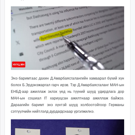
Энэ баримтаас дахин Д.Амарбаясгалангийн хамаарал бүхий хүн
болох Б.Эрдэнэжаргал гарч ирэв. Тэр Д.Амарбаясгаланг МАН-ын
ЕНБД-аар ажиллаж эхлэх үед нь түүний шууд удирдлага дор
МАН-ын сошиал IT хариуцсан ажилтнаар ажиллаж байжээ.
Дараагийн баримт энэ хүнтэй шууд холбоотойгоор Германы
сэтгүүлчийн нийтлэлд дурдагдснаар үргэлжилнэ.