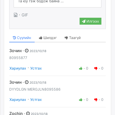
·
GIF
Илгээх
Сүүлийн
Шилдэг
Таагүй
Зочин ·
2023/10/18
80955877
·
Хариулах
Устгах
-
0
-
0
Зочин ·
2023/10/18
DYYDLGN MERGJLN8095586
·
Хариулах
Устгах
-
0
-
0
Zochin ·
2023/10/18