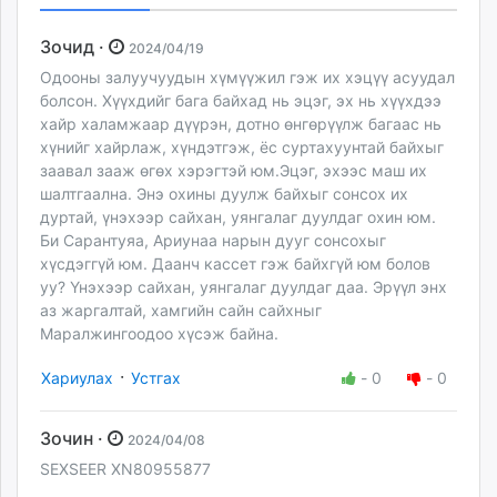
Зочид ·
2024/04/19
Одооны залуучуудын хүмүүжил гэж их хэцүү асуудал
болсон. Хүүхдийг бага байхад нь эцэг, эх нь хүүхдээ
хайр халамжаар дүүрэн, дотно өнгөрүүлж багаас нь
хүнийг хайрлаж, хүндэтгэж, ёс суртахуунтай байхыг
заавал зааж өгөх хэрэгтэй юм.Эцэг, эхээс маш их
шалтгаална. Энэ охины дуулж байхыг сонсох их
дуртай, үнэхээр сайхан, уянгалаг дуулдаг охин юм.
Би Сарантуяа, Ариунаа нарын дууг сонсохыг
хүсдэггүй юм. Даанч кассет гэж байхгүй юм болов
уу? Үнэхээр сайхан, уянгалаг дуулдаг даа. Эрүүл энх
аз жаргалтай, хамгийн сайн сайхныг
Маралжингоодоо хүсэж байна.
·
Хариулах
Устгах
-
0
-
0
Зочин ·
2024/04/08
SEXSEER XN80955877