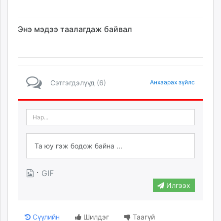
Энэ мэдээ таалагдаж байвал
Сэтгэгдэлүүд (6)
Анхаарах зүйлс
·
GIF
Илгээх
Сүүлийн
Шилдэг
Таагүй