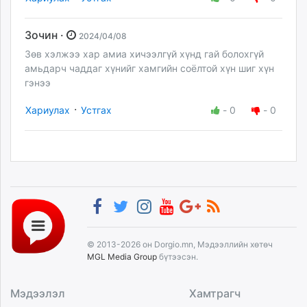
Зочин ·
2024/04/08
Зөв хэлжээ хар амиа хичээлгүй хүнд гай болохгүй
амьдарч чаддаг хүнийг хамгийн соёлтой хүн шиг хүн
гэнээ
·
Хариулах
Устгах
-
0
-
0
© 2013-2026 он Dorgio.mn, Мэдээллийн хөтөч
MGL Media Group
бүтээсэн.
Мэдээлэл
Хамтрагч