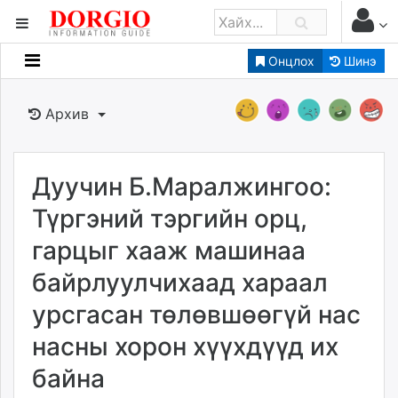
Онцлох
Шинэ
Мэдээллийн
Зар мэдээллийн
Архив
Банк санхүү
Бизнес ААН
Төрийн
Дуучин Б.Маралжингоо:
Нийслэлийн
Түргэний тэргийн орц,
гарцыг хааж машинаа
dorgio.mn
байрлуулчихаад хараал
Gogo.mn
caak.mn
урсгасан төлөвшөөгүй нас
news.mn
насны хорон хүүхдүүд их
zindaa.mn
Baabar.mn
байна
tovch.mn