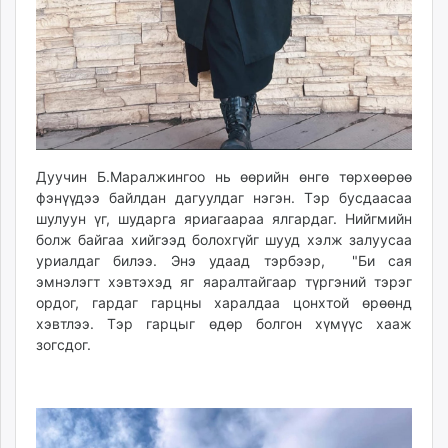
unuudur.mn
isee.mn
mglradio.com
fact.mn
itoim.mn
tumen.mn
shuum.mn
Дуучин Б.Маралжингоо нь өөрийн өнгө төрхөөрөө
times.mn
фэнүүдээ байлдан дагуулдаг нэгэн. Тэр бусдаасаа
tvmongolia.mn
шулуун үг, шударга яриагаараа ялгардаг. Нийгмийн
болж байгаа хийгээд болохгүйг шууд хэлж залуусаа
mass.mn
уриалдаг билээ. Энэ удаад тэрбээр, "Би сая
unegui.mn
эмнэлэгт хэвтэхэд яг яаралтайгаар түргэний тэрэг
assa.mn
ордог, гардаг гарцны харалдаа цонхтой өрөөнд
toim.mn
хэвтлээ. Тэр гарцыг өдөр болгон хүмүүс хааж
tac.mn
зогсдог.
paparazzi.mn
unread.today