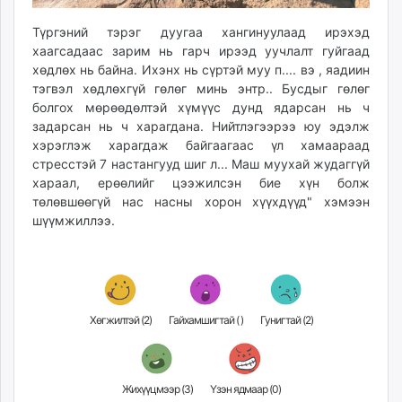
Түргэний тэрэг дуугаa хангинуулаад ирэхэд
хаагсадаас зарим нь гарч ирээд уучлалт гуйгаад
хөдлөх нь байна. Ихэнх нь сүртэй муу п.... вэ , яадиин
тэгвэл хөдлөхгүй гөлөг минь энтр.. Бусдыг гөлөг
болгох мөрөөдөлтэй хүмүүс дунд ядарсан нь ч
задарсан нь ч харагдана. Нийтлэгээрээ юу эдэлж
хэрэглэж харагдаж байгаагаас үл хамаараад
стресстэй 7 настангууд шиг л... Маш муухай жудаггүй
хараал, ерөөлийг цээжилсэн бие хүн болж
төлөвшөөгүй нас насны хорон хүүхдүүд" хэмээн
шүүмжиллээ.
Хөгжилтэй (
2
)
Гайхамшигтай (
)
Гунигтай (
2
)
Жихүүцмээр (
3
)
Үзэн ядмаар (
0
)