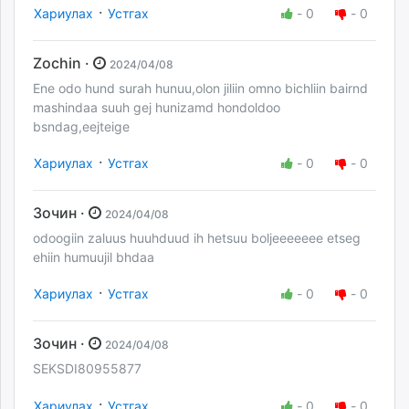
·
Хариулах
Устгах
-
0
-
0
Zochin ·
2024/04/08
Ene odo hund surah hunuu,olon jiliin omno bichliin bairnd
mashindaa suuh gej hunizamd hondoldoo
bsndag,eejteige
·
Хариулах
Устгах
-
0
-
0
Зочин ·
2024/04/08
odoogiin zaluus huuhduud ih hetsuu boljeeeeeee etseg
ehiin humuujil bhdaa
·
Хариулах
Устгах
-
0
-
0
Зочин ·
2024/04/08
SEKSDI80955877
·
Хариулах
Устгах
-
0
-
0