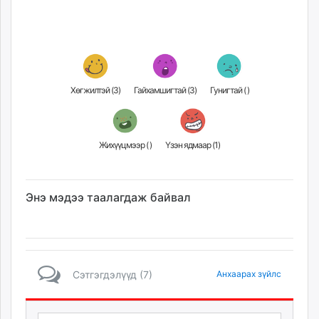
Хөгжилтэй (
3
)
Гайхамшигтай (
3
)
Гунигтай (
)
Жихүүцмээр (
)
Үзэн ядмаар (
1
)
Энэ мэдээ таалагдаж байвал
Сэтгэгдэлүүд (7)
Анхаарах зүйлс