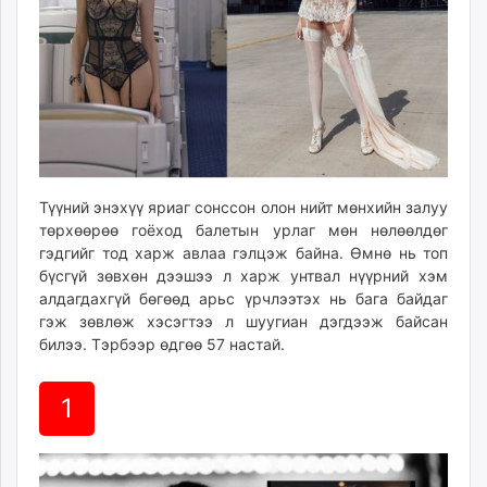
Түүний энэхүү яриаг сонссон олон нийт мөнхийн залуу
төрхөөрөө гоёход балетын урлаг мөн нөлөөлдөг
гэдгийг тод харж авлаа гэлцэж байна. Өмнө нь топ
бүсгүй зөвхөн дээшээ л харж унтвал нүүрний хэм
алдагдахгүй бөгөөд арьс үрчлээтэх нь бага байдаг
гэж зөвлөж хэсэгтээ л шуугиан дэгдээж байсан
билээ. Тэрбээр өдгөө 57 настай.
1