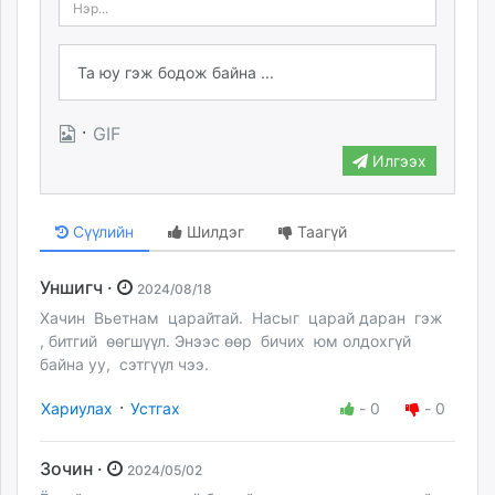
·
GIF
Илгээх
Сүүлийн
Шилдэг
Таагүй
Уншигч ·
2024/08/18
Хачин Вьетнам царайтай. Насыг царай даран гэж
, битгий өөгшүүл. Энээс өөр бичих юм олдохгүй
байна уу, сэтгүүл чээ.
·
Хариулах
Устгах
-
0
-
0
Зочин ·
2024/05/02