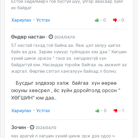
Ёстой хөдөлмөрч гоё бүсгүй шүү, үлгэр авахаар зүйл
их байдаг
·
Хариулах
Устгах
-
0
-
0
Өндөр настан ·
2024/04/10
57 настай гэхэд гоё байна аа. Яаж цэл залуу шигээ
байх вэ дээ. Зарим хүмүүс туйлшрах юм даа." Хөгшин
хүний шинж оржээ " гэнэ ээ. хөгшрөхгүй хүн
байдаггүй юм. Насандаа торойж байгаа нь амжилт аз
жаргал. Өөртөө сэтгэл хангалуун байхад л болно.
Бусдыг элдвээр хэлж байгаа хүн өөрөө
оюуны хөөсрөл , ёс зүйн доройтолд орсон "
ХӨГШИН" юм даа..
·
Хариулах
Устгах
-
0
-
1
Зочин ·
2024/04/10
яах арагүй л хөгшин хүний шинж орж дээ одоо ч