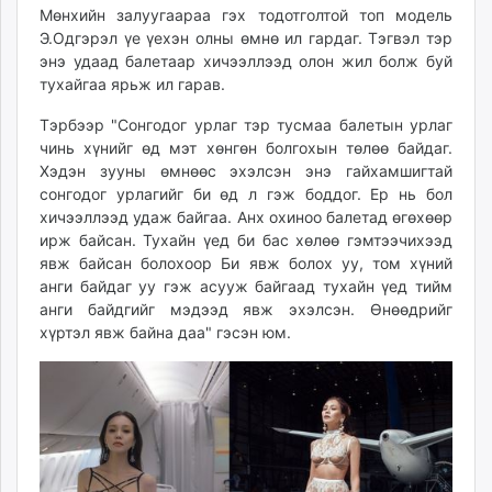
Мөнхийн залуугаараа гэх тодотголтой топ модель
unuudur.mn
Э.Одгэрэл үе үехэн олны өмнө ил гардаг. Тэгвэл тэр
isee.mn
энэ удаад балетаар хичээллээд олон жил болж буй
mglradio.com
тухайгаа ярьж ил гарав.
fact.mn
Тэрбээр "Сонгодог урлаг тэр тусмаа балетын урлаг
itoim.mn
чинь хүнийг өд мэт хөнгөн болгохын төлөө байдаг.
tumen.mn
Хэдэн зууны өмнөөс эхэлсэн энэ гайхамшигтай
shuum.mn
сонгодог урлагийг би өд л гэж боддог. Ер нь бол
times.mn
хичээллээд удаж байгаа. Анх охиноо балетад өгөхөөр
tvmongolia.mn
ирж байсан. Тухайн үед би бас хөлөө гэмтээчихээд
явж байсан болохоор Би явж болох уу, том хүний
mass.mn
анги байдаг уу гэж асууж байгаад тухайн үед тийм
unegui.mn
анги байдгийг мэдээд явж эхэлсэн. Өнөөдрийг
assa.mn
хүртэл явж байна даа" гэсэн юм.
toim.mn
tac.mn
paparazzi.mn
unread.today