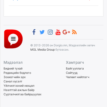
© 2013-2026 он Dorgio.mn, Мэдээллийн хөтөч
MGL Media Group
бүтээсэн.
Мэдээлэл
Хамтрагч
Бидний тухай
Байгууллага
Редакцийн бодлого
Сайтууд
Зохиогчийн эрх
Чөлөөт нийтлэгч
Санал хүсэлт
Үйлчилгээний нөхцөл
Нээлттэй ажлын байр
Сурталчилгаа байршуулах