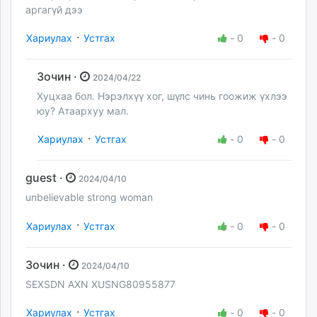
аргагүй дээ
·
Хариулах
Устгах
-
0
-
0
Зочин ·
2024/04/22
Хуцхаа бол. Нэрэлхүү хог, шүлс чинь гоожиж үхлээ
юу? Атаархуу мал.
·
Хариулах
Устгах
-
0
-
0
guest ·
2024/04/10
unbelievable strong woman
·
Хариулах
Устгах
-
0
-
0
Зочин ·
2024/04/10
SEXSDN AXN XUSNG80955877
·
Хариулах
Устгах
-
0
-
0