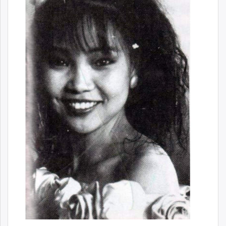
ikon.mn
mnb.mn
Livetv.mn
Eguur.mn
24tsag.mn
shuud.mn
eagle.mn
ergelt.mn
zarig.mn
today.mn
zuv.mn
mminfo.mn
ugluu.mn
urlag.mn
unen.mn
asu.mn
shudarga.mn
shuurhai.mn