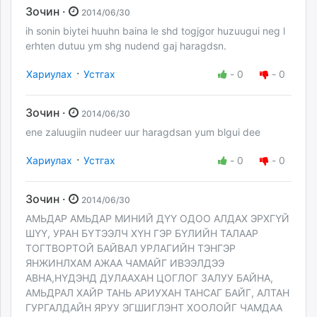
Зочин ·
2014/06/30
ih sonin biytei huuhn baina le shd togjgor huzuugui neg l
erhten dutuu ym shg nudend gaj haragdsn.
·
Хариулах
Устгах
-
0
-
0
Зочин ·
2014/06/30
ene zaluugiin nudeer uur haragdsan yum blgui dee
·
Хариулах
Устгах
-
0
-
0
Зочин ·
2014/06/30
АМЬДАР АМЬДАР МИНИЙ ДҮҮ ОДОО АЛДАХ ЭРХГҮЙ
ШҮҮ, УРАН БҮТЭЭЛЧ ХҮН ГЭР БҮЛИЙН ТАЛААР
ТОГТВОРТОЙ БАЙВАЛ УРЛАГИЙН ТЭНГЭР
ЯНЖИНЛХАМ АЖАА ЧАМАЙГ ИВЭЭЛДЭЭ
АВНА,НҮДЭНД ДУЛААХАН ЦОГЛОГ ЗАЛУУ БАЙНА,
АМЬДРАЛ ХАЙР ТАНЬ АРИУХАН ТАНСАГ БАЙГ, АЛТАН
ГУРГАЛДАЙН ЯРУУ ЭГШИГЛЭНТ ХООЛОЙГ ЧАМДАА