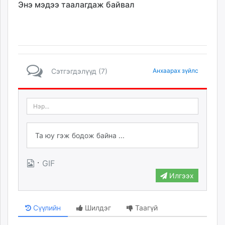
Энэ мэдээ таалагдаж байвал
Сэтгэгдэлүүд (7)
Анхаарах зүйлс
·
GIF
Илгээх
Сүүлийн
Шилдэг
Таагүй