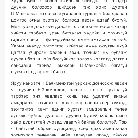
Хууль зүйн товчоонд ажиллаж байхдаа нэг л өдөр
ikon.mn
дуучин болохоор шийдсэн гэж ярих дуртай
mnb.mn
Ц.Мөнхсоёл өнгөрсөн хугацаанд гурван ч бие даасан
цомгоо олны хүртээл болгоод авсан адтай бүсгүй.
Livetv.mn
Мөн гурав дахь бие даасан тоглолтоо өнгөрсөн хавар
Eguur.mn
хийсэн тэрбээр уран бүтээлээ хэдийд ч орхихгүй
24tsag.mn
гэдгээ сонсогч фэнүүдийнхээ өмнө амласан нь бий.
shuud.mn
Харин энэхүү тоглолтоо хийхээс өмнө оюутан ахуй
eagle.mn
цагтаа учирсан хайрын эзэн, түүнийг нь булааж
ergelt.mn
суусан багын найз бүсгүйнхээ талаар хэвлэлд дэлгэн
сенсааци тариад амжсан Ц.Мөнхсоёл багагүй
zarig.mn
шүүмжлэлд өртсөн билээ.
today.mn
zuv.mn
Яруу найрагч Н.Баянмөнхтэй үерхэж дотносож явсан
mminfo.mn
ч, дуучин Б.Энхмэндэд алдсан гэдгээ нуугаагүй
тэрбээр энэ явдлаас хойш төд удалгүй анхны
ugluu.mn
амьдралаа зохиожээ. Гэвч өсвөр насны хоёр хүүхэд,
urlag.mn
ээжтэйгээ хамт өдийг хүртэл амьдралын төлөө
unen.mn
зүтгэж буйгаа дурссан дуучин бүсгүй маань шинэ
asu.mn
хайр дурлалтай учраад удаагүй байгаа бололтой. Тэр
shudarga.mn
ч байтугай, ойрын хугацаанд хоёр дахь амьдралаа
зохиохоор төлөвлөн найз залуугаа олонд ийнхүү
shuurhai.mn