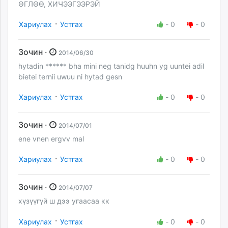
ӨГЛӨӨ, ХИЧЭЭГЭЭРЭЙ
·
Хариулах
Устгах
-
0
-
0
Зочин ·
2014/06/30
hytadin ****** bha mini neg tanidg huuhn yg uuntei adil
bietei ternii uwuu ni hytad gesn
·
Хариулах
Устгах
-
0
-
0
Зочин ·
2014/07/01
ene vnen ergvv mal
·
Хариулах
Устгах
-
0
-
0
Зочин ·
2014/07/07
хүзүүгүй ш дээ угаасаа кк
·
Хариулах
Устгах
-
0
-
0