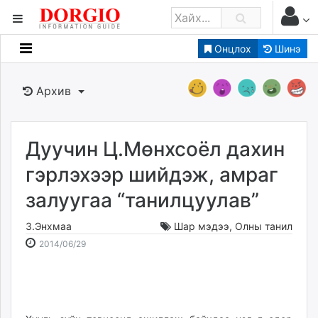
Онцлох
Шинэ
Мэдээллийн
Зар мэдээллийн
Архив
Банк санхүү
Бизнес ААН
Төрийн
Дуучин Ц.Мөнхсоёл дахин
Нийслэлийн
гэрлэхээр шийдэж, амраг
залуугаа “танилцуулав”
dorgio.mn
Gogo.mn
З.Энхмаа
Шар мэдээ
,
Олны танил
caak.mn
2014-
2026-
2014/06/29
news.mn
06-
08-
29
08
zindaa.mn
21:17:08
13:19:41
Baabar.mn
tovch.mn