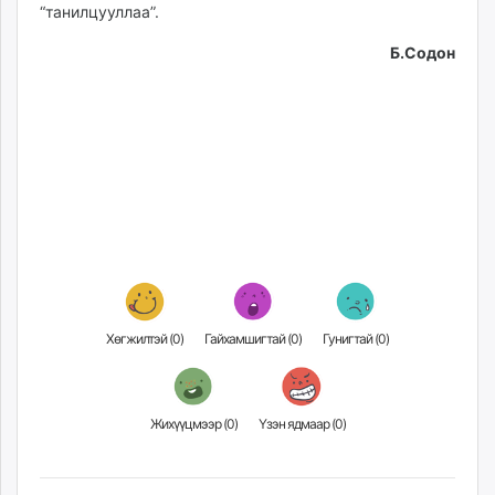
“танилцууллаа”.
unuudur.mn
isee.mn
Б.Содон
mglradio.com
fact.mn
itoim.mn
tumen.mn
shuum.mn
times.mn
tvmongolia.mn
mass.mn
unegui.mn
assa.mn
Хөгжилтэй (
0
)
Гайхамшигтай (
0
)
Гунигтай (
0
)
toim.mn
tac.mn
paparazzi.mn
Жихүүцмээр (
0
)
Үзэн ядмаар (
0
)
unread.today