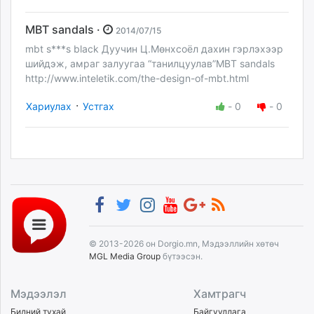
MBT sandals ·
2014/07/15
mbt s***s black Дуучин Ц.Мөнхсоёл дахин гэрлэхээр
шийдэж, амраг залуугаа “танилцуулав”MBT sandals
http://www.inteletik.com/the-design-of-mbt.html
·
Хариулах
Устгах
-
0
-
0
© 2013-2026 он Dorgio.mn, Мэдээллийн хөтөч
MGL Media Group
бүтээсэн.
Мэдээлэл
Хамтрагч
Бидний тухай
Байгууллага