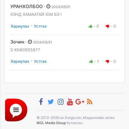
УРАНХОЛБОО ·
2024/05/21
ХЭНД ХАМААТАЙ ЮМ БЭ !
·
Хариулах
Устгах
-
0
-
0
Зочин ·
2024/05/21
S XN80955877
·
Хариулах
Устгах
-
1
-
0
© 2013-2026 он Dorgio.mn, Мэдээллийн хөтөч
MGL Media Group
бүтээсэн.