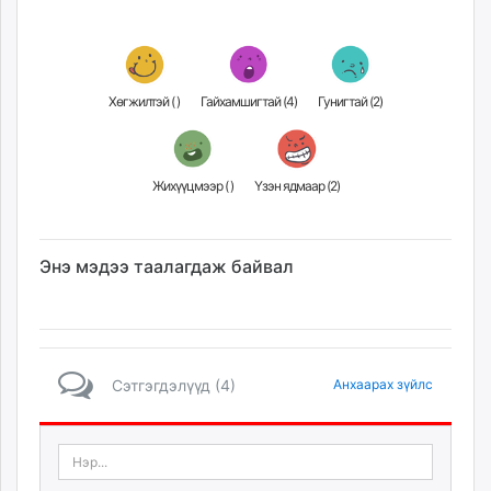
Хөгжилтэй (
)
Гайхамшигтай (
4
)
Гунигтай (
2
)
Жихүүцмээр (
)
Үзэн ядмаар (
2
)
Энэ мэдээ таалагдаж байвал
Сэтгэгдэлүүд (4)
Анхаарах зүйлс