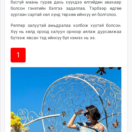
бүсгүй маань гурав дахь хүүхдээ өлгийдөн авахаар
ikon.mn
болсон гэнэтийн бэлгээ задаллаа. Тэрбээр өдгөө
mnb.mn
зургаан сартай хөл хүнд төрхөө ийнхүү ил болголоо.
Livetv.mn
Реппер залуутай амьдралаа холбож хүүтэй болсон.
Eguur.mn
Хүү нь хөлд ороод халуун орноор аялаж дурсамжаа
24tsag.mn
бүтээж явсан тэд ийнхүү бүл нэмэх нь ээ.
shuud.mn
eagle.mn
1
ergelt.mn
zarig.mn
today.mn
zuv.mn
mminfo.mn
ugluu.mn
urlag.mn
unen.mn
asu.mn
shudarga.mn
shuurhai.mn