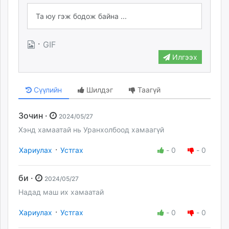
·
GIF
Илгээх
Сүүлийн
Шилдэг
Таагүй
Зочин ·
2024/05/27
Хэнд хамаатай нь Уранхолбоод хамаагүй
·
Хариулах
Устгах
-
0
-
0
би ·
2024/05/27
Надад маш их хамаатай
·
Хариулах
Устгах
-
0
-
0