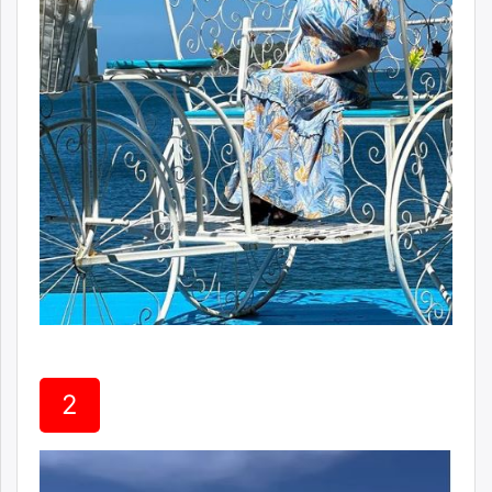
unuudur.mn
isee.mn
mglradio.com
fact.mn
itoim.mn
tumen.mn
shuum.mn
times.mn
tvmongolia.mn
mass.mn
unegui.mn
assa.mn
toim.mn
tac.mn
2
paparazzi.mn
unread.today