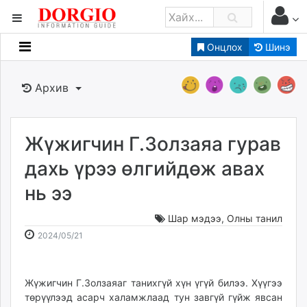
Онцлох
Шинэ
Мэдээллийн
Зар мэдээллийн
Архив
Банк санхүү
Бизнес ААН
Төрийн
Жүжигчин Г.Золзаяа гурав
Нийслэлийн
дахь үрээ өлгийдөж авах
нь ээ
dorgio.mn
Gogo.mn
Шар мэдээ
,
Олны танил
caak.mn
2024-
2026-
2024/05/21
news.mn
05-
08-
21
09
zindaa.mn
18:21:55
16:32:28
Жүжигчин Г.Золзаяаг танихгүй хүн үгүй билээ. Хүүгээ
Baabar.mn
төрүүлээд асарч халамжлаад тун завгүй гүйж явсан
tovch.mn