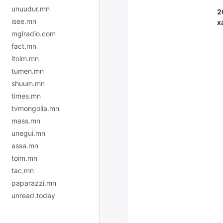
unuudur.mn
2
isee.mn
х
mglradio.com
fact.mn
itoim.mn
tumen.mn
shuum.mn
times.mn
tvmongolia.mn
mass.mn
unegui.mn
assa.mn
toim.mn
tac.mn
paparazzi.mn
unread.today