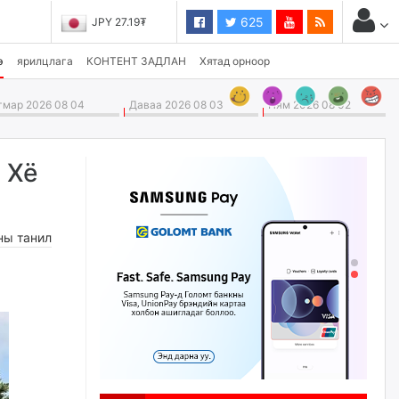
625
JPY 27.19₮
CHF 3,824.26₮
э
ярилцлага
КОНТЕНТ ЗАДЛАН
Хятад орноор
мар 2026 08 04
Даваа 2026 08 03
Ням 2026 08 02
 Хё
ны танил