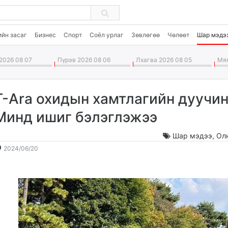
ийн засаг
Бизнес
Спорт
Соёл урлаг
Зөвлөгөө
Чөлөөт
Шар мэдэ
2026 08 07
Пүрэв 2026 08 06
Лхагва 2026 08 05
Мяг
T-Ara охидын хамтлагийн дуучин
Минд ишиг бэлэглэжээ
Шар мэдээ
,
Ол
2024-
2026-
2024/06/20
06-
08-
20
08
15:44:11
11:42:55