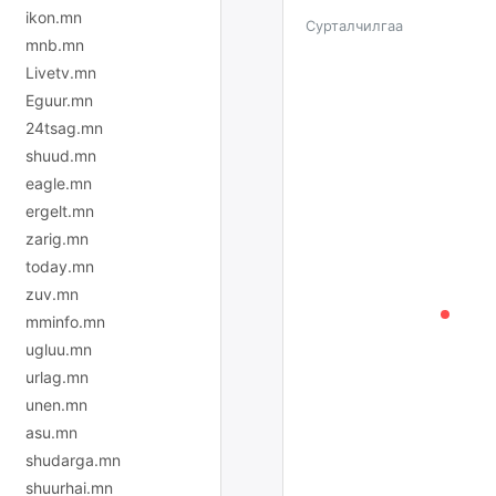
ikon.mn
Сурталчилгаа
mnb.mn
Livetv.mn
Eguur.mn
24tsag.mn
shuud.mn
eagle.mn
ergelt.mn
zarig.mn
today.mn
zuv.mn
mminfo.mn
ugluu.mn
urlag.mn
unen.mn
asu.mn
shudarga.mn
shuurhai.mn