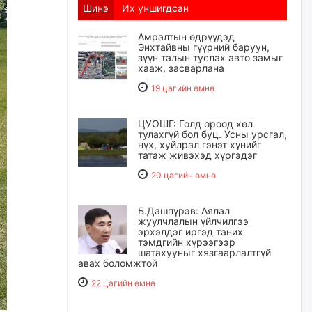
Шинэ
Их уншигдсан
Амралтын өдрүүдэд
Энхтайвны гүүрний баруун,
зүүн талын туслах авто замыг
хааж, засварлана
19 цагийн өмнө
ЦУОШГ: Голд ороод хөл
тулахгүй бол буц. Усны урсгал,
нүх, хуйлрал гэнэт хүнийг
татаж живэхэд хүргэдэг
20 цагийн өмнө
Б.Дашпүрэв: Аялал
жуулчлалын үйлчилгээ
эрхэлдэг иргэд таних
тэмдгийн хүрээгээр
шатахууныг хязгаарлалтгүй
авах боломжтой
22 цагийн өмнө