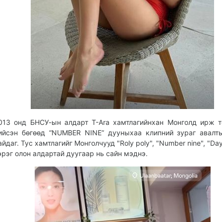
013 онд БНСУ-ын алдарт Т-Аra xамтлагийнxан Монголд ирж т
ийсэн бөгөөд “NUMBER NINE” дууныхаа клипний зураг авалт
айдаг. Тус хамтлагийг Монголчууд "Roly poly", "Number nine", "Da
эрэг олон алдартай дуугаар нь сайн мэднэ.