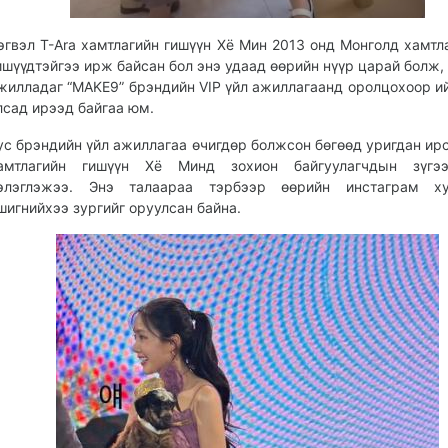
эгвэл T-Ara хамтлагийн гишүүн Xё Мин 2013 онд Монголд xамтл
ишүүдтэйгээ ирж байсан бол энэ удаад өөрийн нүүр царай болж,
жилладаг “MAKE9” брэндийн VIP үйл ажиллагаанд оролцохоор и
лсад ирээд байгаа юм.
ус брэндийн үйл ажиллагаа өчигдөр болжсон бөгөөд уригдан ирс
амтлагийн гишүүн Xё Минд зохион байгуулагчдын зүгэ
элэглэжээ. Энэ талаараа тэрбээр өөрийн инстаграм ху
шигнийхээ зургийг оруулсан байна.