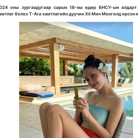
024 оны зургаадугаар сарын 18-ны өдөр БНСУ-ын алдарт
амтлаг болох T-Ara xамтлагийн дуучин Xё Мин Монголд ирсэн 