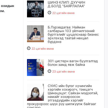
ШИНЭ КЛИП: ДУУЧИН
 охидын
Д.БОЛД "БАЯРЛАЛАА"
юм.
22 цагийн өмнө
Б.Пүрэвдагва: Найман
салбарын 103 үйлчилгээний
бүртгэлийг цуцалснаар бизнес
эрхлэхэд таатай нөхцөл
бүрдэнэ
22 цагийн өмнө
301 цистерн вагон буулгалтад
болон замд явж байна
23 цагийн өмнө
СУИС-ийн бүлэг хүчингийн
хэргийн хохирогч, тэмцэгч
Шинэцэцэг: Сайхан мэдээтэй,
намайг хохироосон
этгээдүүдийн хэргийг
прокуророос шүүх рүү шилжүүлж байгааг
сонслоо