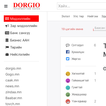
Эхлэл
Улс төр
Нийгэм
Эд
Мэдээллийн
Зар мэдээллийн
Баасан 
19 цагийн өмнө
Банк санхүү
Бизнес ААН
6
Сэтгэгдэл
Төрийн
Хуваалцах
Нийслэлийн
Жиргээ
dorgio.mn
1
Хөгжилтэй
Gogo.mn
caak.mn
1
Гайхамшигтай
news.mn
Гунигтай
zindaa.mn
Жихүүцмээр
Baabar.mn
2
Үзэн ядмаар
tovch.mn