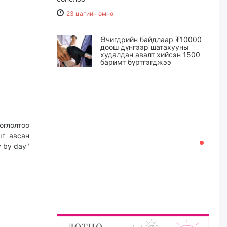
23 цагийн өмнө
Өчигдрийн байдлаар ₮10000
доош дүнгээр шатахууны
худалдан авалт хийсэн 1500
баримт бүртгэгджээ
23 цагийн өмнө
Шатахуун олголтыг 50,000
төгрөгөөр хязгаарласныг
нэмэгдүүлж 100,000 төгрөгт
оглолтоо
хүргэхээр судалж байгаа
ыг авсан
23 цагийн өмнө
y by day"
Ц.Сандаг-Очир: COP17 ба
COP31 хурлын уялдаа нь
Риогийн гурван конвенцын
нэгдсэн хэрэгжилтийг ахиулах
чухал алхам болно
өчигдѳр