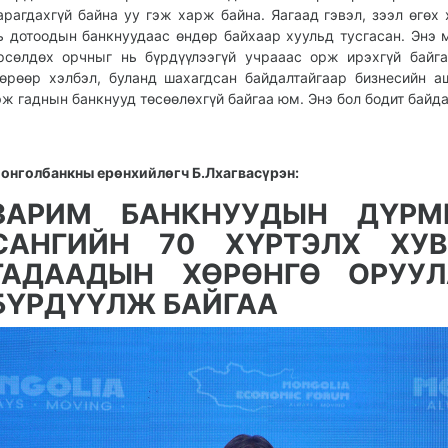
арагдахгүй байна уу гэж харж байна. Яагаад гэвэл, зээл өгөх
ь дотоодын банкнуудаас өндөр байхаар хуульд тусгасан. Энэ 
рсөлдөх орчныг нь бүрдүүлээгүй учрааас орж ирэхгүй байга
өрөөр хэлбэл, буланд шахагдсан байдалтайгаар бизнесийн а
эж гаднын банкнууд төсөөлөхгүй байгаа юм. Энэ бол бодит байда
онголбанкны ерөнхийлөгч Б.Лхагвасүрэн:
ЗАРИМ БАНКНУУДЫН ДҮРМ
САНГИЙН 70 ХҮРТЭЛХ ХУВ
ГАДААДЫН ХӨРӨНГӨ ОРУУЛ
БҮРДҮҮЛЖ БАЙГАА