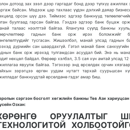
олон дотоод зах зээл дээр гаргадаг бонд дээр түлхүү ажиллах 
аргаж байсан. Мэдээж цар тахлаас үүдэн дэлхий даяар бизнес
өхцөлд орсон шүү дээ. Тиймээс эдгээр банкнууд төлөөлөгчий
атан буулгаад гарсан байгаа. Гэхдээ эдгээр банк буцаж ор
анай талаас нээлттэй байгаа. Ялангуяа сүүлд банкны хуул
өөрчлөлтөөр гаднын банк орж ирэх боломжийг бү
өнгөлөлтүүдийг тусгасан. Жишээлбэл, манай улсад гаднын 
рэхэд дүрмийн сан шаардахгүй. Гэтэл манай банк санхүүгийн
аднын банк орж ирэхэд тулгамдсан асуудал бий. Энэ нь ман
одит нөхцөл байдал. Өөрөөр хэлбэл, 3.5 сая хүн амтай улсад 12 
жиллагаа явуулж байгаа. Тэгэхээр энд өрсөлдөх орчин хязгаа
айхын зэрэгцээ өргөн уудам нутагт тархай суурьшсан хү
жилладаг банкнуудтай өрсөлдөнө гэдэг амар биш.
вропын сэргээн босголт хөгжлийн банкны Төв Ази хариуцсан
усейн Озхан:
ХӨРӨНГӨ ОРУУЛАЛТЫГ Ш
ТЕХНОЛОГИТОЙ ХОЛБООТОЙГ