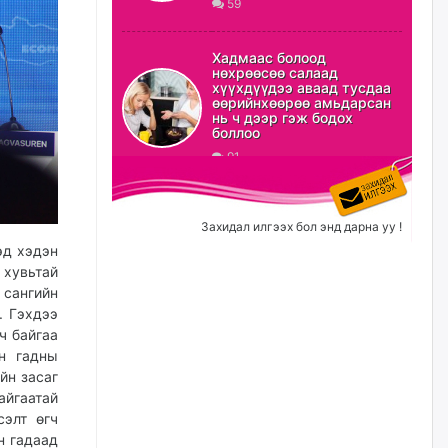
59
ХЗДХ-ын сайд С.Амарсайхан:
Авлигаар авсан хөрөнгийг
Хадмаас болоод
хурааж, нийгмийн сайн
нөхрөөсөө салаад
сайхны хөгжилд зориулах
хүүхдүүдээ аваад тусдаа
бөгөөд үүнийг хэд хэдэн эрх
өөрийнхөөрөө амьдарсан
бүхий байгууллагаас санал авна
нь ч дээр гэж бодох
боллоо
өчигдѳр
91
Шатахууныг олдож байгаа
газраас нь л авч байна. Үнэ
тарифаас илүү хангамж дээр
Захидал илгээх бол энд дарна уу !
анхаарч байна
эд хэдэн
өчигдѳр
хувьтай
 сангийн
. Гэхдээ
Ц.Будханд: Дүүгээ гараад
ирнэ гэж итгэж хүлээсээр
ч байгаа
долоон сарын хугацаа
н гадны
өнгөрлөө
йн засаг
өчигдѳр
айгаатай
сэлт өгч
Барилгын салбарын 100
н гадаад