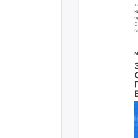
х
н
ө
Ө
г
М