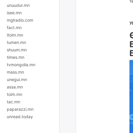
т
unuudur.mn
isee.mn
mglradio.com
У
fact.mn
itoim.mn
tumen.mn
shuum.mn
times.mn
tvmongolia.mn
mass.mn
unegui.mn
assa.mn
toim.mn
tac.mn
paparazzi.mn
unread.today