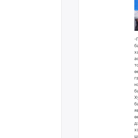
-
б
х
а
т
ө
г
н
б
Х
б
я
ө
д
х
ш