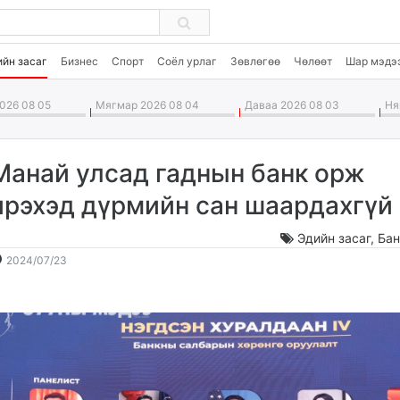
ийн засаг
Бизнес
Спорт
Соёл урлаг
Зөвлөгөө
Чөлөөт
Шар мэдэ
026 08 05
Мягмар 2026 08 04
Даваа 2026 08 03
Ням
Манай улсад гаднын банк орж
ирэхэд дүрмийн сан шаардахгүй
Эдийн засаг
,
Бан
2024-
2026-
2024/07/23
07-
08-
23
06
09:09:53
23:45:35