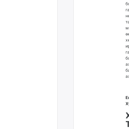
б
г
н
т
м
ө
х
и
г
б
а
б
а
Е
Х