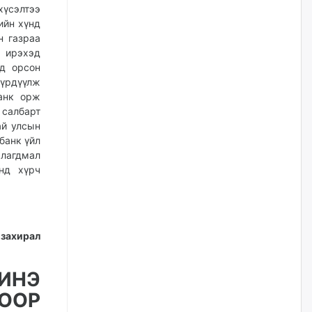
жилийн ойд зориулсан
хүсэлтээ
наадмыг хойшлуулав
ийн хүнд
өчигдѳр
н газраа
ж ирэхэд
ьд орсон
Монгол Улсад 162 вагон - 9720
тонн АИ-92 орж иржээ
рдүүлж
банк орж
өчигдѳр
 салбарт
ай улсын
банк үйл
Jade Gas: 1.1 тэрбум австрали
долларын санхүүжилтийн
рлагдмал
эцсийн гэрээг есдүгээр сард
нд хүрч
байгуулбал Тавантолгойн
метан хийн үйлдвэрлэлийн
өрөмдлөгийг 2027 онд эхлүүлнэ
өчигдѳр
 захирал
Ханын материалд эхний
ээлжийн 6 блок орон сууцны
барилга угсралтын ажил
ИНЭ
үргэлжилж байна
ООР
өчигдѳр