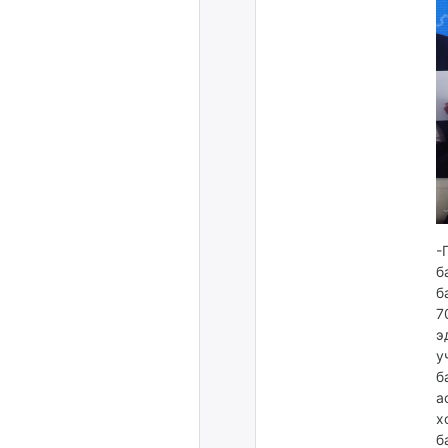
-
б
б
7
э
у
б
а
х
б