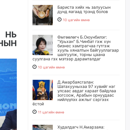
Бариста хийх нь залуусын
дунд яагаад трэнд болов
10 цагийн өмнө
 НЬ
Өмгөөлөгч Б.Оюунбилэг:
НЫН
"Урьхан" Б.Чинбат гэж хүн
бизнес хамтрагчаа гүтгэж
хууль хяналтын байгууллагаар
шалгуулж, торны цаана
суулгана гэх мэтээр дарамталдаг
10 цагийн өмнө
Д.Амарбаясгалан:
Шатахууныхаа 97 хувийг нэг
улсаас авдаг хараат байдлаа
зогсоож, Арабын орнуудаас
нийлүүлэх ажлыг сэргээх
ёстой
11 цагийн өмнө
Худалдагч Н.Амарзаяа: