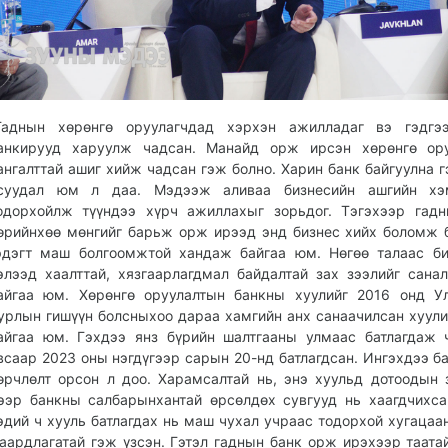
Гаднын хөрөнгө оруулагчдад хэрхэн ажилладаг вэ гэдгэ
анкирууд харуулж чадсан. Манайд орж ирсэн хөрөнгө ору
ангалттай ашиг хийж чадсан гэж болно. Харин банк байгуулна г
суудал юм л даа. Мэдээж аливаа бизнесийн ашгийн хэ
одорхойлж түүндээ хүрч ажиллахыг зорьдог. Тэгэхээр гад
өрийнхөө мөнгийг барьж орж ирээд энд бизнес хийх боломж 
эдэгт маш болгоомжтой хандаж байгаа юм. Нөгөө талаас б
элээд хаалттай, хязгаарлагдмал байдалтай зах зээлийг сана
айгаа юм. Хөрөнгө оруулалтын банкны хуулийг 2016 онд У
урлын гишүүн болсныхоо дараа хамгийн анх санаачилсан хуули
айгаа юм. Гэхдээ янз бүрийн шалтгааны улмаас батлагдаж 
всаар 2023 оны нэгдүгээр сарын 20-нд батлагдсан. Ингэхдээ ба
өрчлөлт орсон л доо. Харамсалтай нь, энэ хуульд дотоодын 
ээр банкны салбарынхантай өрсөлдөх сувгууд нь хаагдчихса
эдий ч хууль батлагдах нь маш чухал учраас тодорхой хугацаа
аардлагатай гэж үзсэн. Гэтэл гаднын банк орж ирэхээр таата