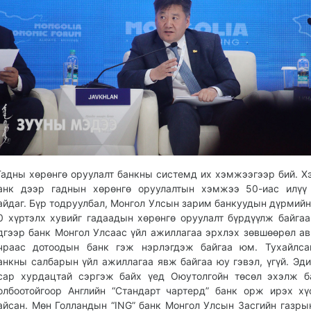
Гадны хөрөнгө оруулалт банкны системд их хэмжээгээр бий. Х
анк дээр гаднын хөрөнгө оруулалтын хэмжээ 50-иас илүү 
айдаг. Бүр тодруулбал, Монгол Улсын зарим банкуудын дүрмийн
0 хүртэлх хувийг гадаадын хөрөнгө оруулалт бүрдүүлж байгаа
дгээр банк Монгол Улсаас үйл ажиллагаа эрхлэх зөвшөөрөл ав
чраас дотоодын банк гэж нэрлэгдэж байгаа юм. Тухайлса
анкны салбарын үйл ажиллагаа явж байгаа юу гэвэл, үгүй. Эди
сар хурдацтай сэргэж байх үед Оюутолгойн төсөл эхэлж б
олбоотойгоор Английн “Стандарт чартерд” банк орж ирэх хү
айсан. Мөн Голландын “ING” банк Монгол Улсын Засгийн газры