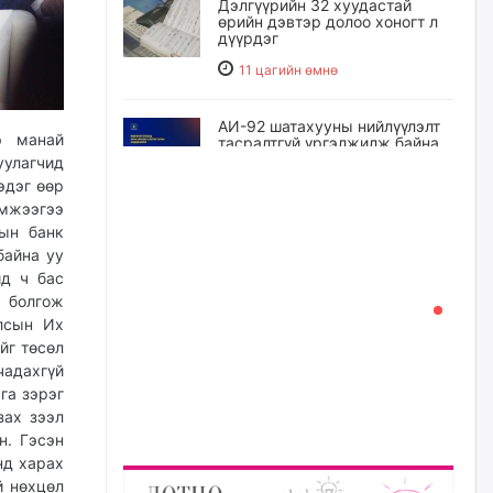
Дэлгүүрийн 32 хуудастай
өрийн дэвтэр долоо хоногт л
дүүрдэг
11 цагийн өмнө
АИ-92 шатахууны нийлүүлэлт
э манай
тасралтгүй үргэлжилж байна
улагчид
11 цагийн өмнө
эдэг өөр
мжээгээ
нын банк
I ангийн цахим бүртгэл энэ
байна уу
сарын 17-ноос эхэлнэ
ид ч бас
12 цагийн өмнө
л болгож
лсын Их
йг төсөл
Үндсэн хууль зөрчсөн
Х.Булгантуяа, үндэсний эв
чадахгүй
нэгдэлд харшилсан
га зэрэг
М.Нарантуяа-Нара нарт хэзээ
зах зээл
хариуцлага тооцох вэ?
н. Гэсэн
13 цагийн өмнө
нд харах
й нөхцөл