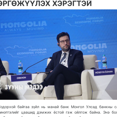
ӨРГӨЖҮҮЛЭХ ХЭРЭГТЭЙ
Тодорхой байгаа зүйл нь манай банк Монгол Улсад банкны 
инэтгэлийг цаашид дэмжих ёстой гэж ойлгож байна. Энэ бо