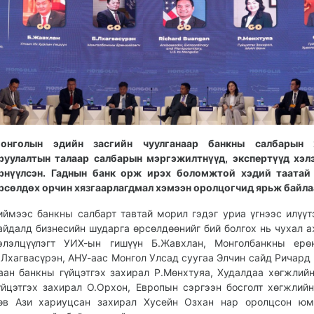
онголын эдийн засгийн чуулганаар банкны салбарын 
руулалтын талаар салбарын мэргэжилтнүүд, экспертүүд хэл
рнүүлсэн. Гаднын банк орж ирэх боломжтой хэдий таатай 
рсөлдөх орчин хязгаарлагдмал хэмээн оролцогчид ярьж байла
иймээс банкны салбарт тавтай морил гэдэг уриа үгнээс илүүт
айдалд бизнесийн шударга өрсөлдөөнийг бий болгох нь чухал а
элэлцүүлэгт УИХ-ын гишүүн Б.Жавхлан, Монголбанкны ерөн
.Лхагвасүрэн, АНУ-аас Монгол Улсад суугаа Элчин сайд Ричард 
аан банкны гүйцэтгэх захирал Р.Мөнхтуяа, Худалдаа хөгжлий
үйцэтгэх захирал О.Орхон, Европын сэргээн босголт хөгжлий
өв Ази хариуцсан захирал Хусейн Озхан нар оролцсон юм