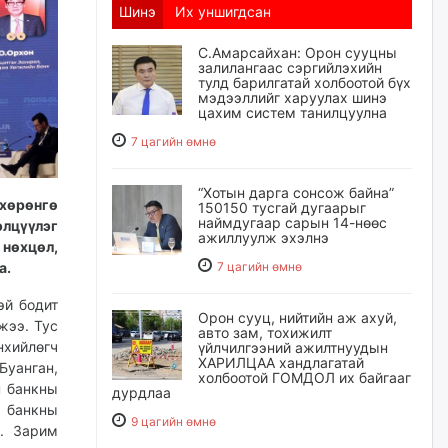
Шинэ
Их уншигдсан
С.Амарсайхан: Орон сууцны
залилангаас сэргийлэхийн
тулд барилгатай холбоотой бүх
мэдээллийг харуулах шинэ
цахим систем танилцуулна
7 цагийн өмнө
“Хотын дарга сонсож байна”
хөрөнгө
150150 тусгай дугаарыг
наймдугаар сарын 14-нөөс
элцүүлэг
ажиллуулж эхэлнэ
нөхцөл,
7 цагийн өмнө
а.
эй бодит
Орон сууц, нийтийн аж ахуй,
жээ. Тус
авто зам, тохижилт
хийлөгч
үйлчилгээний ажилтнуудын
ХАРИЛЦАА хандлагатай
Буанган,
холбоотой ГОМДОЛ их байгааг
н банкны
дурдлаа
н банкны
9 цагийн өмнө
. Зарим