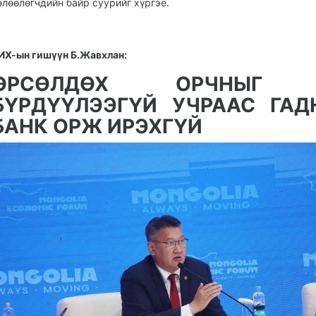
өлөөлөгчдийн байр суурийг хүргэе.
ИХ-ын гишүүн Б.Жавхлан:
ӨРСӨЛДӨХ ОРЧНЫГ
БҮРДҮҮЛЭЭГҮЙ УЧРААС ГАД
БАНК ОРЖ ИРЭХГҮЙ