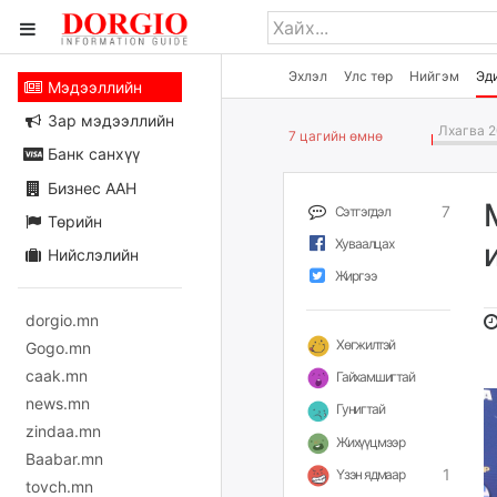
Эхлэл
Улс төр
Нийгэм
Эд
Мэдээллийн
Зар мэдээллийн
Лхагва 2
7 цагийн өмнө
Банк санхүү
Бизнес ААН
7
Сэтгэгдэл
Төрийн
Хуваалцах
Нийслэлийн
Жиргээ
dorgio.mn
Хөгжилтэй
Gogo.mn
caak.mn
Гайхамшигтай
news.mn
Гунигтай
zindaa.mn
Жихүүцмээр
Baabar.mn
1
Үзэн ядмаар
tovch.mn