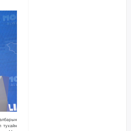
Цагдаагийн дэд хурандаа
Д.Будзаан: Хүүхдийн эсрэг
бэлгийн хүчирхийлэл үйлдвэл
бүх насаар нь хорих ял
оногдуулах хуулийн
зохицуулалттай
өчигдѳр
“Аяллын газрын зураг”-ийн
хэвлэмэл хувилбарыг Голомт
банкны салбараас үнэ
төлбөргүй авах боломжтой
өчигдѳр
ЕБС-ийн захирлын үүргийг түр
орлон гүйцэтгэгч
манаачтайгаа бүлэглэн
эзэмшлийнх нь дансаар заал,
зогсоолын төлбөр ₮121.5
саяыг авчээ
салбарын
өчигдѳр
л тухайн