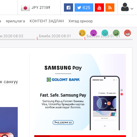
625
JPY 27.19₮
э
ярилцлага
КОНТЕНТ ЗАДЛАН
Хятад орноор
 2026 08 02
Бямба 2026 08 01
Баасан 2026 07 31
к санхүү