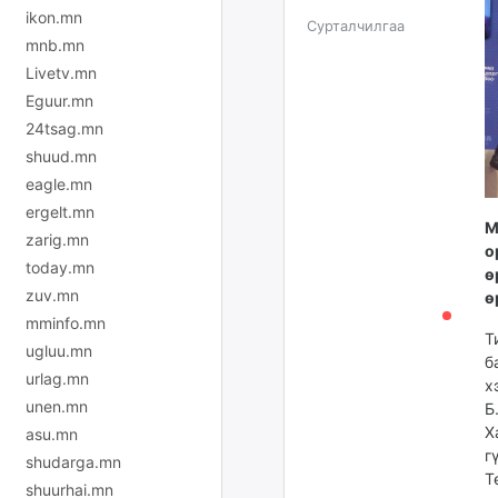
ikon.mn
Сурталчилгаа
mnb.mn
Livetv.mn
Eguur.mn
24tsag.mn
shuud.mn
eagle.mn
ergelt.mn
М
zarig.mn
о
today.mn
ө
zuv.mn
ө
mminfo.mn
Т
ugluu.mn
б
urlag.mn
х
unen.mn
Б
Х
asu.mn
г
shudarga.mn
Т
shuurhai.mn