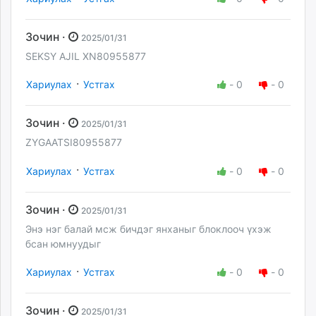
Зочин ·
2025/01/31
SEKSY AJIL XN80955877
·
Хариулах
Устгах
-
0
-
0
Зочин ·
2025/01/31
ZYGAATSI80955877
·
Хариулах
Устгах
-
0
-
0
Зочин ·
2025/01/31
Энэ нэг балай мсж бичдэг янханыг блоклооч үхэж
бсан юмнуудыг
·
Хариулах
Устгах
-
0
-
0
Зочин ·
2025/01/31