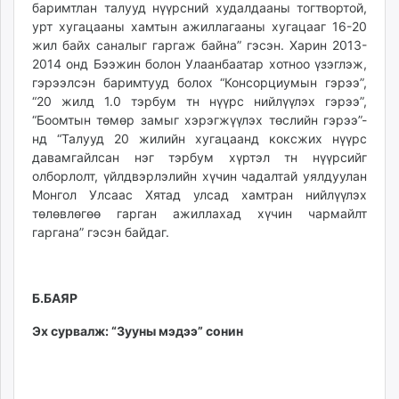
баримтлан талууд нүүрсний худалдааны тогтвортой,
урт хугацааны хамтын ажиллагааны хугацааг 16-20
жил байх саналыг гаргаж байна” гэсэн. Харин 2013-
2014 онд Бээжин болон Улаанбаатар хотноо үзэглэж,
гэрээлсэн баримтууд болох “Консорциумын гэрээ”,
“20 жилд 1.0 тэрбум тн нүүрс нийлүүлэх гэрээ”,
“Боомтын төмөр замыг хэрэгжүүлэх төслийн гэрээ”-
нд “Талууд 20 жилийн хугацаанд коксжих нүүрс
давамгайлсан нэг тэрбум хүртэл тн нүүрсийг
олборлолт, үйлдвэрлэлийн хүчин чадалтай уялдуулан
Монгол Улсаас Хятад улсад хамтран нийлүүлэх
төлөвлөгөө гарган ажиллахад хүчин чармайлт
гаргана” гэсэн байдаг.
Б.БАЯР
Эх сурвалж: “Зууны мэдээ” сонин