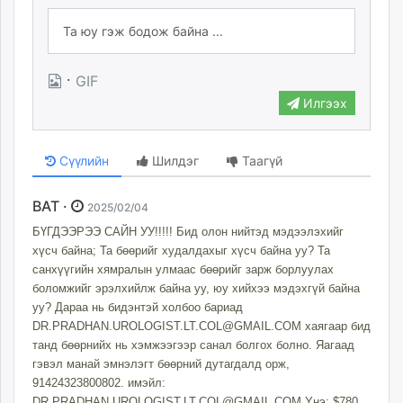
·
GIF
Илгээх
Сүүлийн
Шилдэг
Таагүй
BAT ·
2025/02/04
БҮГДЭЭРЭЭ САЙН УУ!!!!! Бид олон нийтэд мэдээлэхийг
хүсч байна; Та бөөрийг худалдахыг хүсч байна уу? Та
санхүүгийн хямралын улмаас бөөрийг зарж борлуулах
боломжийг эрэлхийлж байна уу, юу хийхээ мэдэхгүй байна
уу? Дараа нь бидэнтэй холбоо бариад
DR.PRADHAN.UROLOGIST.LT.COL@GMAIL.COM
хаягаар бид
танд бөөрнийх нь хэмжээгээр санал болгох болно. Яагаад
гэвэл манай эмнэлэгт бөөрний дутагдалд орж,
91424323800802. имэйл:
DR.PRADHAN.UROLOGIST.LT.COL@GMAIL.COM
Yнэ: $780,