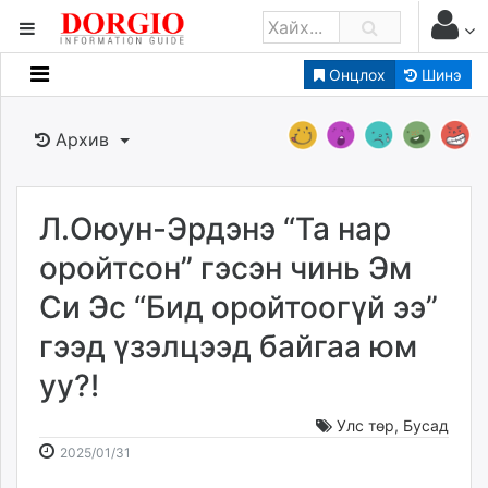
Онцлох
Шинэ
Мэдээллийн
Зар мэдээллийн
Архив
Банк санхүү
Бизнес ААН
Төрийн
Л.Оюун-Эрдэнэ “Та нар
Нийслэлийн
оройтсон” гэсэн чинь Эм
Си Эс “Бид оройтоогүй ээ”
dorgio.mn
гээд үзэлцээд байгаа юм
Gogo.mn
caak.mn
уу?!
news.mn
zindaa.mn
Улс төр
,
Бусад
2025-
2026-
Baabar.mn
2025/01/31
01-
08-
tovch.mn