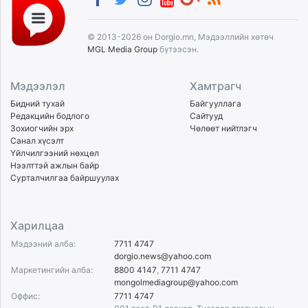
© 2013-2026 он Dorgio.mn, Мэдээллийн хөтөч
MGL Media Group
бүтээсэн.
Мэдээлэл
Хамтрагч
Бидний тухай
Байгууллага
Редакцийн бодлого
Сайтууд
Зохиогчийн эрх
Чөлөөт нийтлэгч
Санал хүсэлт
Үйлчилгээний нөхцөл
Нээлттэй ажлын байр
Сурталчилгаа байршуулах
Харилцаа
Мэдээний алба:
7711 4747
dorgio.news@yahoo.com
Маркетингийн алба:
8800 4147
,
7711 4747
mongolmediagroup@yahoo.com
Оффис:
7711 4747