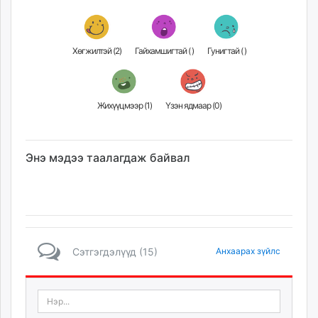
Хөгжилтэй (
2
)
Гайхамшигтай (
)
Гунигтай (
)
Жихүүцмээр (
1
)
Үзэн ядмаар (
0
)
Энэ мэдээ таалагдаж байвал
Сэтгэгдэлүүд (15)
Анхаарах зүйлс