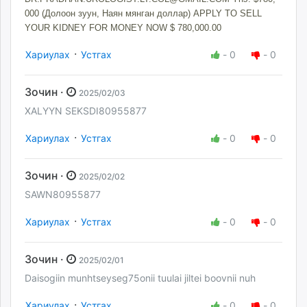
000 (Долоон зуун, Наян мянган доллар) APPLY TO SELL
YOUR KIDNEY FOR MONEY NOW $ 780,000.00
·
Хариулах
Устгах
-
0
-
0
Зочин ·
2025/02/03
XALYYN SEKSDI80955877
·
Хариулах
Устгах
-
0
-
0
Зочин ·
2025/02/02
SAWN80955877
·
Хариулах
Устгах
-
0
-
0
Зочин ·
2025/02/01
Daisogiin munhtseyseg75onii tuulai jiltei boovnii nuh
·
Хариулах
Устгах
-
0
-
0