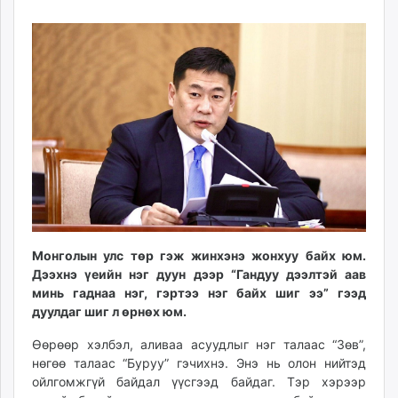
31
07
ikon.mn
08:24:47
17:27:25
mnb.mn
Livetv.mn
Eguur.mn
24tsag.mn
shuud.mn
eagle.mn
ergelt.mn
zarig.mn
today.mn
zuv.mn
Монголын улс төр гэж жинхэнэ жонхуу байх юм.
mminfo.mn
Дээхнэ үеийн нэг дуун дээр “Гандуу дээлтэй аав
ugluu.mn
минь гаднаа нэг, гэртээ нэг байх шиг ээ” гээд
urlag.mn
дуулдаг шиг л өрнөх юм.
unen.mn
Өөрөөр хэлбэл, аливаа асуудлыг нэг талаас “Зөв”,
asu.mn
нөгөө талаас “Буруу” гэчихнэ. Энэ нь олон нийтэд
shudarga.mn
ойлгомжгүй байдал үүсгээд байдаг. Тэр хэрээр
shuurhai.mn