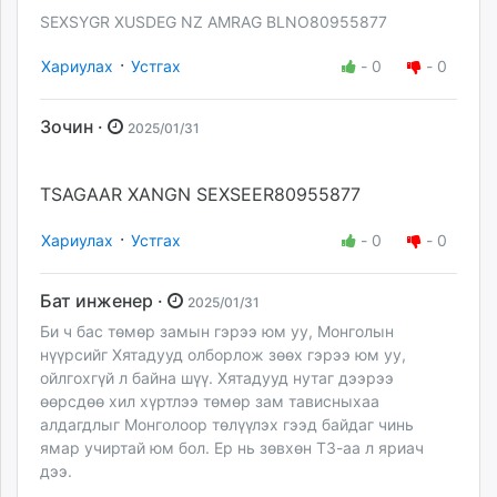
SEXSYGR XUSDEG NZ AMRAG BLNO80955877
·
Хариулах
Устгах
-
0
-
0
Зочин ·
2025/01/31
TSAGAAR XANGN SEXSEER80955877
·
Хариулах
Устгах
-
0
-
0
Бат инженер ·
2025/01/31
Би ч бас төмөр замын гэрээ юм уу, Монголын
нүүрсийг Хятадууд олборлож зөөх гэрээ юм уу,
ойлгохгүй л байна шүү. Хятадууд нутаг дээрээ
өөрсдөө хил хүртлээ төмөр зам тависныхаа
алдагдлыг Монголоор төлүүлэх гээд байдаг чинь
ямар учиртай юм бол. Ер нь зөвхөн ТЗ-аа л яриач
дээ.