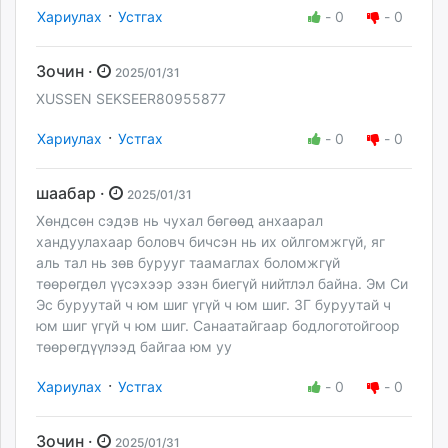
·
Хариулах
Устгах
-
0
-
0
Зочин ·
2025/01/31
XUSSEN SEKSEER80955877
·
Хариулах
Устгах
-
0
-
0
шаабар ·
2025/01/31
Хөндсөн сэдэв нь чухал бөгөөд анхаарал
хандуулахаар боловч бичсэн нь их ойлгомжгүй, яг
аль тал нь зөв бурууг таамаглах боломжгүй
төөрөгдөл үүсэхээр эзэн биегүй нийтлэл байна. Эм Си
Эс буруутай ч юм шиг үгүй ч юм шиг. ЗГ буруутай ч
юм шиг үгүй ч юм шиг. Санаатайгаар бодлоготойгоор
төөрөгдүүлээд байгаа юм уу
·
Хариулах
Устгах
-
0
-
0
Зочин ·
2025/01/31