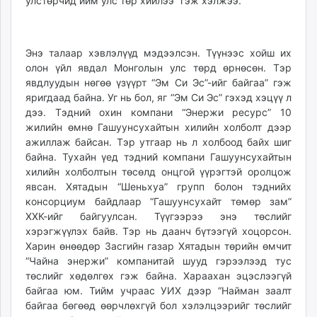
улстөрчид ийм улс төр хийлээ” гэж хэлжээ.
Энэ талаар хэвлэлүүд мэдээлсэн. Түүнээс хойш их
олон үйл явдал Монголын улс төрд өрнөсөн. Тэр
явдлуудын нөгөө үзүүрт “Эм Си Эс”-ийг байгаа” гэж
яригдаад байна. Уг нь бол, яг “Эм Си Эс” гэхэд хэцүү л
дээ. Тэдний охин компани “Энержи ресурс” 10
жилийн өмнө Гашуунсухайтын хилийн холболт дээр
ажиллаж байсан. Тэр утгаар нь л холбоод байх шиг
байна. Тухайн үед тэдний компани Гашуунсухайтын
хилийн холболтын төсөлд онцгой үүрэгтэй оролцож
явсан. Хятадын “Шеньхуа” групп болон тэднийх
консорциум байдлаар “Гашуунсухайт төмөр зам”
ХХК-ийг байгуулсан. Түүгээрээ энэ төслийг
хэрэгжүүлэх байв. Тэр нь даанч бүтээгүй хоцорсон.
Харин өнөөдөр Засгийн газар Хятадын төрийн өмчит
“Чайна энержи” компанитай шууд гэрээлээд тус
төслийг хөдөлгөх гэж байна. Хараахан эцэслээгүй
байгаа юм. Тийм учраас УИХ дээр “Найман заалт
байгаа бөгөөд өөрчлөхгүй бол хэлэлцээрийг төслийг