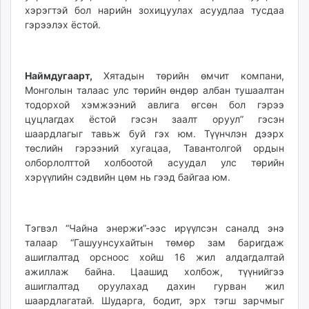
хэрэгтэй бол нарийн зохицуулах асуудлаа тусдаа
гэрээлэх ёстой.
Наймдугаарт,
Хятадын төрийн өмчит компани,
Монголын талаас улс төрийн өндөр албан тушаалтан
тодорхой хэмжээний авлига өгсөн бол гэрээ
цуцлагдах ёстой гэсэн заалт оруул” гэсэн
шаардлагыг тавьж буй гэх юм. Түүнчлэн дээрх
төслийн гэрээний хугацаа, Тавантолгой ордын
олборлолттой холбоотой асуудал улс төрийн
хэрүүлийн сэдвийн цөм нь гээд байгаа юм.
Тэгвэл “Чайна энержи”-ээс ирүүлсэн саналд энэ
талаар “Гашуунсухайтын төмөр зам баригдаж
ашиглалтад орсноос хойш 16 жил алдагдалтай
ажиллаж байна. Цаашид холбож, түүнийгээ
ашиглалтад оруулахад дахин гурван жил
шаардлагатай. Шударга, бодит, эрх тэгш зарчмыг