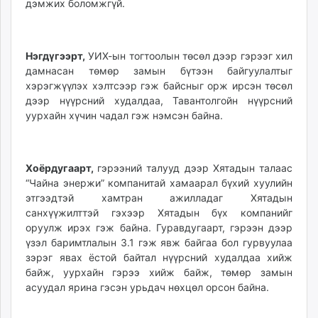
дэмжих боломжгүй.
Нэгдүгээрт,
УИХ-ын тогтоолын төсөл дээр гэрээг хил
дамнасан төмөр замын бүтээн байгуулалтыг
хэрэгжүүлэх хэлтсээр гэж байсныг орж ирсэн төсөл
дээр нүүрсний худалдаа, Тавантолгойн нүүрсний
уурхайн хүчин чадал гэж нэмсэн байна.
Хоёрдугаарт,
гэрээний талууд дээр Хятадын талаас
“Чайна энержи” компанитай хамаарал бүхий хуулийн
этгээдтэй хамтран ажилладаг Хятадын
санхүүжилттэй гэхээр Хятадын бүх компанийг
оруулж ирэх гэж байна. Гуравдугаарт, гэрээн дээр
үзэл баримтлалын 3.1 гэж явж байгаа бол гурвуулаа
зэрэг явах ёстой байтал нүүрсний худалдаа хийж
байж, уурхайн гэрээ хийж байж, төмөр замын
асуудал ярина гэсэн урьдач нөхцөл орсон байна.