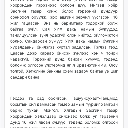
хоорондын гэрээнээс болсон шүү. Ингээд хоёр
Засгийн газар хийж болох гэрээний дундуур
сонирхол оруулж, эрх ашгийн зөрчил үүсгэсэн. 16
жил гацаасан. Энэ нь баримтаар тодорхой болж
байгаа зүйл. Сая УИХ дахь намын бүлгүүдэд
танилцуулсан зүйл удахгүй олон нийтэд ойлгомжтой
болно. Сандарсан хүмүүс УИХ дахь намын бүлгийн
хуралдааны бичлэгээ хүртэл задалсан. Тэглээ гээд
цаасан дээр хараар бичсэн зүйлээс хэн ч тойрч
чадахгүй. Гэрээний дунд байсан хүмүүс, тэдэнд
боломж олгосон улстөрчид яг л Эрдэнэтийн 49, Оюу
толгой, Хөгжлийн банкны схем задарч байгаа үе шиг
сандарч байна.
Гэхдээ та хэд оройтсон. Гашуунсухайт-Ганцмод
боомтын хил дамнасан төмөр замын гүүрийг хамтран
барих тухай Монгол, Хятадын Засгийн газар
хоорондын хэлэлцээр хийснээс болж уг гэрээний
дунд 16 жил явсан хүмүүс, тэдэнд боломж олгосон