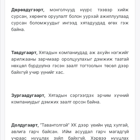
Дөрөвдүгээрт,
монголчууд нүүрс тээвэр хийж
сурсан, хөрөнгө оруулалт болон уурхай ажиллуулаад
сурсан боломжуудыг ингээд хятадуудад өгөх гэж
байна.
Тавдугаарт,
Хятадын компаниудад аж ахуйн нэгжийг
арилжааны зарчмаар оролцуулахыг дэмжиж таатай
нөхцөл бүрдүүлнэ гэсэн заалт тогтоолын төсөл дээр
байхгүй учир үүнийг хас.
Зургаадугаарт,
Хятадын сэргээгдэх эрчим хүчний
компаниудыг дэмжих заалт орсон байна.
Долдугаарт,
“Тавантолгой” ХК дээр үеийн үед хулгай,
авлига гарч байсан. Ийм асуудал гарч магадгүй
учраас нууцлах зүйл байхгүй. Хэрвээ нууцлах