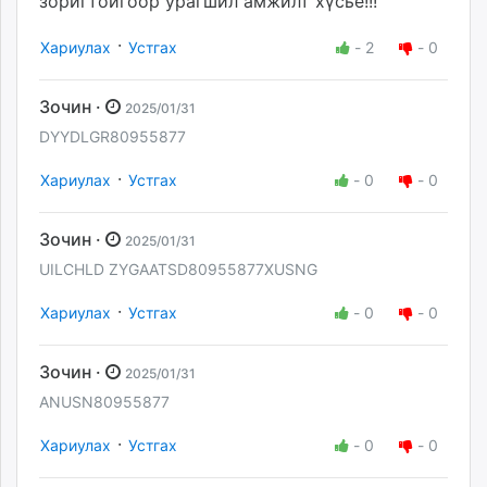
зоригтойгоор урагшил амжилт хүсье!!!
·
Хариулах
Устгах
-
2
-
0
Зочин ·
2025/01/31
DYYDLGR80955877
·
Хариулах
Устгах
-
0
-
0
Зочин ·
2025/01/31
UILCHLD ZYGAATSD80955877XUSNG
·
Хариулах
Устгах
-
0
-
0
Зочин ·
2025/01/31
ANUSN80955877
·
Хариулах
Устгах
-
0
-
0