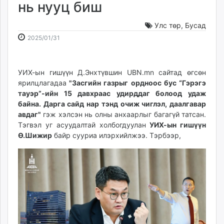
нь нууц биш
ikon.mn
mnb.mn
Улс төр
,
Бусад
Livetv.mn
2025-
2026-
2025/01/31
Eguur.mn
01-
08-
24tsag.mn
31
09
shuud.mn
09:24:02
02:13:50
УИХ-ын гишүүн Д.Энхтүвшин UBN.mn сайтад өгсөн
eagle.mn
ярилцлагадаа
"Засгийн газрыг ордноос бус “Гэрэгэ
тауэр”-ийн 15 давхраас удирддаг болоод удаж
ergelt.mn
байна. Дарга сайд нар тэнд очиж чиглэл, даалгавар
zarig.mn
авдаг"
гэж хэлсэн нь олны анхаарлыг багагүй татсан.
today.mn
Тэгвэл уг асуудалтай холбогдуулан
УИХ-ын гишүүн
zuv.mn
Ө.Шижир
байр сууриа илэрхийлжээ. Тэрбээр,
mminfo.mn
ugluu.mn
urlag.mn
unen.mn
asu.mn
shudarga.mn
shuurhai.mn