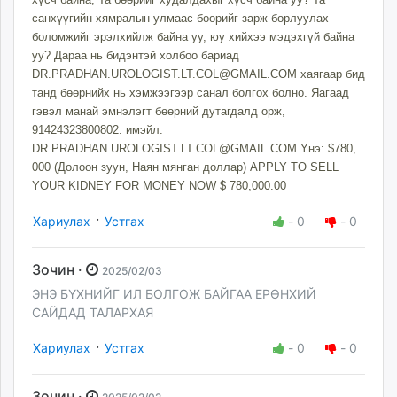
санхүүгийн хямралын улмаас бөөрийг зарж борлуулах
боломжийг эрэлхийлж байна уу, юу хийхээ мэдэхгүй байна
уу? Дараа нь бидэнтэй холбоо бариад
DR.PRADHAN.UROLOGIST.LT.COL@GMAIL.COM
хаягаар бид
танд бөөрнийх нь хэмжээгээр санал болгох болно. Яагаад
гэвэл манай эмнэлэгт бөөрний дутагдалд орж,
91424323800802. имэйл:
DR.PRADHAN.UROLOGIST.LT.COL@GMAIL.COM
Yнэ: $780,
000 (Долоон зуун, Наян мянган доллар) APPLY TO SELL
YOUR KIDNEY FOR MONEY NOW $ 780,000.00
·
Хариулах
Устгах
-
0
-
0
Зочин ·
2025/02/03
ЭНЭ БҮХНИЙГ ИЛ БОЛГОЖ БАЙГАА ЕРӨНХИЙ
САЙДАД ТАЛАРХАЯ
·
Хариулах
Устгах
-
0
-
0
Зочин ·