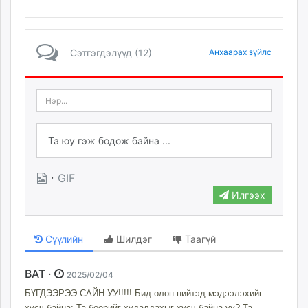
Сэтгэгдэлүүд (12)
Анхаарах зүйлс
·
GIF
Илгээх
Сүүлийн
Шилдэг
Таагүй
BAT ·
2025/02/04
БҮГДЭЭРЭЭ САЙН УУ!!!!! Бид олон нийтэд мэдээлэхийг
хүсч байна; Та бөөрийг худалдахыг хүсч байна уу? Та