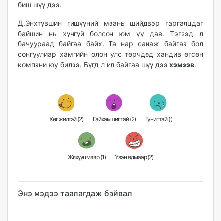
биш шүү дээ.
Д.Энхтүвшин гишүүний маань шийдвэр гаргалцдаг
байшин нь хүчгүй болсон юм уу даа. Тэгээд л
бачуураад байгаа байх. Та нар санаж байгаа бол
сонгуулиар хамгийн олон улс төрчдөд хандив өгсөн
компани юу билээ. Бүгд л ил байгаа шүү дээ
хэмээв
.
Хөгжилтэй (
2
)
Гайхамшигтай (
2
)
Гунигтай (
)
Жихүүцмээр (
1
)
Үзэн ядмаар (
2
)
Энэ мэдээ таалагдаж байвал