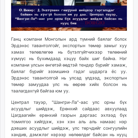
unuudur.mn
isee.mn
mglradio.com
fact.mn
itoim.mn
Ганц компани Монголын ард түмний баялаг болох
tumen.mn
Эрдэнэс тавантолгойг, экспортын төмөр замыг хуу
shuum.mn
хамах төлөвлөгөө нь бүтэлгүйтчихээр төлөөний
хүмүүс нь бухимдаад хэцүү байх шиг байна. Нэг
times.mn
компани улсын өнгөтэй өөдтэй тендер бүрийг хамаж,
tvmongolia.mn
баялаг бүрийг эзэмшинэ гэдэг шударга ёс уу.
mass.mn
Эрдэнэс тавантолгой нь улсад үлдээд, экспортын
unegui.mn
төмөр замуудаа улс нь өөрөө хийх болсон нь
assa.mn
таалагдахгүй байгаа юм уу.
toim.mn
Централ тауэр, "Шангри-Ла"-аас улс орны бүх
tac.mn
асуудлыг шийдэж, Ерөнхий сайдаас авхуулаад
paparazzi.mn
Цагдаагийн ерөнхий газрын даргаас эхлээд бүх
unread.today
томилгоо хийгдэж, хэн хэн аль аль намаас нэр
дэвших асуудлыг шийдэж, улс төрчдийг сонгуулийн
хандив, дэмжлэг нэрээр нөлөөлдөг байсан нь нууц