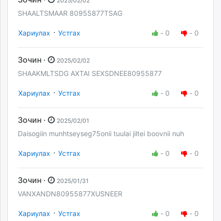
2025/02/02
SHAALTSMAAR 80955877TSAG
·
Хариулах
Устгах
-
0
-
0
Зочин ·
2025/02/02
SHAAKMLTSDG AXTAI SEXSDNEE80955877
·
Хариулах
Устгах
-
0
-
0
Зочин ·
2025/02/01
Daisogiin munhtseyseg75onii tuulai jiltei boovnii nuh
·
Хариулах
Устгах
-
0
-
0
Зочин ·
2025/01/31
VANXANDN80955877XUSNEER
·
Хариулах
Устгах
-
0
-
0