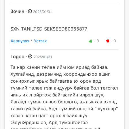
Зочин ·
2025/01/31
SXN TANILTSD SEKSEED80955877
·
Хариулах
Устгах
-
0
-
0
Togoo ·
2025/01/31
Та нар хэний төлөө ийм юм яриад байнаа.
Хулгайчид, дээрэмчид хоорондынхоо ашиг
сонирхлыг ярьж байгаагаа эх орон ард
түмний төлөө гэж андуурч байгаа бол төгсгөл
чинь их л ойртож байгаагийн илрэл шүү,
Яагаад түмэн олноо бодлого, ажлынхаа эхэнд
тавихгүй байна. Ард түмний онцгой "шүүхээр"
хэзээ нэгэн цагт орох л байх шүү.
ОюунЭрдэнэ ээ, Ард түмэнтэйгээ