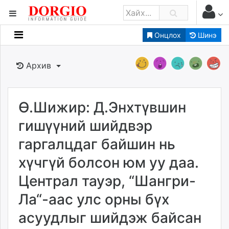
Онцлох
Шинэ
Мэдээллийн
Зар мэдээллийн
Архив
Банк санхүү
Бизнес ААН
Төрийн
Ө.Шижир: Д.Энхтүвшин
Нийслэлийн
гишүүний шийдвэр
гаргалцдаг байшин нь
dorgio.mn
хүчгүй болсон юм уу даа.
Gogo.mn
caak.mn
Централ тауэр, “Шангри-
news.mn
Ла“-аас улс орны бүх
zindaa.mn
Baabar.mn
асуудлыг шийдэж байсан
tovch.mn