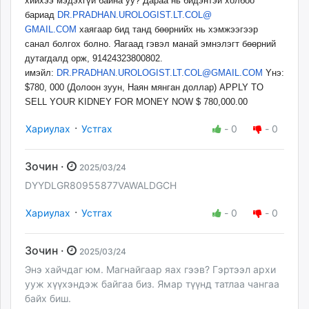
хийхээ мэдэхгүй байна уу? Дараа нь бидэнтэй холбоо
бариад
DR.PRADHAN.UROLOGIST.LT.COL@
GMAIL.COM
хаягаар бид танд бөөрнийх нь хэмжээгээр
санал болгох болно. Яагаад гэвэл манай эмнэлэгт бөөрний
дутагдалд орж, 91424323800802.
имэйл:
DR.PRADHAN.UROLOGIST.LT.COL@
GMAIL.COM
Yнэ:
$780, 000 (Долоон зуун, Наян мянган доллар) APPLY TO
SELL YOUR KIDNEY FOR MONEY NOW $ 780,000.00
·
Хариулах
Устгах
-
0
-
0
Зочин ·
2025/03/24
DYYDLGR80955877VAWALDGCH
·
Хариулах
Устгах
-
0
-
0
Зочин ·
2025/03/24
Энэ хайчдаг юм. Магнайгаар яах гээв? Гэртээл архи
ууж хүүхэндэж байгаа биз. Ямар түүнд татлаа чангаа
байх биш.