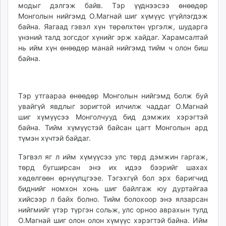
модыг дэлгэж байв. Тэр үүднээсээ өнөөдөр
Монголын нийгэмд О.Магнай шиг хүмүүс үгүйлэгдэж
байна. Яагаад гэвэл хүн төрөлхтөн үргэлж, шударга
үнэний талд зогсдог хүнийг эрж хайдаг. Харамсалтай
нь ийм хүн өнөөдөр манай нийгэмд тийм ч олон биш
байна.
Тэр утгаараа өнөөдөр Монголын нийгэмд болж буй
увайгүй явдлыг зоригтой илчилж чаддаг О.Магнай
шиг хүмүүсээ Монголчууд бид дэмжих хэрэгтэй
байна. Тийм хүмүүстэй байсан цагт Монголын ард
түмэн хүчтэй байдаг.
Тэгвэл яг л ийм хүмүүсээ улс төрд дэмжин гаргаж,
төрд бугширсан энэ их идээ бээрийг шахах
хөдөлгөөн өрнүүлцгээе. Тэгэхгүй бол эрх баригчид
биднийг номхон хонь шиг байлгаж юу дуртайгаа
хийсээр л байх болно. Тийм болохоор энэ ялзарсан
нийгмийг үтэр түргэн сольж, улс орноо аврахын тулд
О.Магнай шиг олон олон хүмүүс хэрэгтэй байна. Ийм