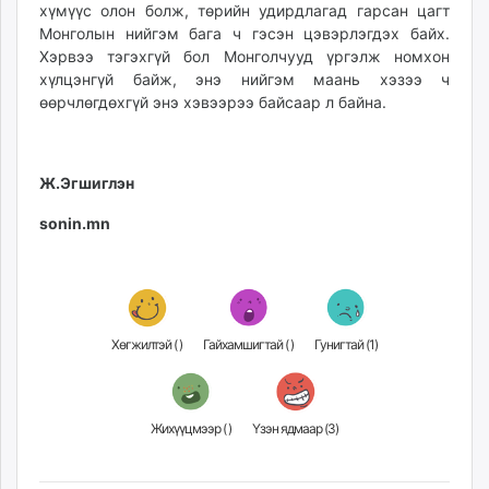
хүмүүс олон болж, төрийн удирдлагад гарсан цагт
Монголын нийгэм бага ч гэсэн цэвэрлэгдэх байх.
Хэрвээ тэгэхгүй бол Монголчууд үргэлж номхон
хүлцэнгүй байж, энэ нийгэм маань хэзээ ч
өөрчлөгдөхгүй энэ хэвээрээ байсаар л байна.
Ж.Эгшиглэн
sonin.mn
Хөгжилтэй (
)
Гайхамшигтай (
)
Гунигтай (
1
)
Жихүүцмээр (
)
Үзэн ядмаар (
3
)