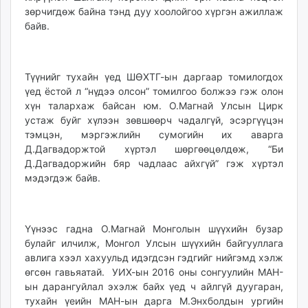
зөрчигдөж байна тэнд дуу хоолойгоо хүргэн ажиллаж
unuudur.mn
байв.
isee.mn
mglradio.com
fact.mn
Түүнийг тухайн үед ШӨХТГ-ын даргаар томилогдох
itoim.mn
үед ёстой л “нүдээ олсон” томилгоо болжээ гэж олон
tumen.mn
хүн талархаж байсан юм. О.Магнай Улсын Цирк
shuum.mn
устаж буйг хүлээн зөвшөөрч чадалгүй, эсэргүүцэн
times.mn
тэмцэн, мэргэжлийн сумогийн их аварга
Д.Дагвадоржтой хүртэл шөргөөцөлдөж, “Би
tvmongolia.mn
Д.Дагвадоржийн бяр чадлаас айхгүй” гэж хүртэл
mass.mn
мэдэгдэж байв.
unegui.mn
assa.mn
toim.mn
Үүнээс гадна О.Магнай Монголын шүүхийн бузар
tac.mn
булайг илчилж, Монгол Улсын шүүхийн байгууллага
paparazzi.mn
авлига хээл хахуульд идэгдсэн гэдгийг нийгэмд хэлж
unread.today
өгсөн гавьяатай. УИХ-ын 2016 оны сонгуулийн МАН-
ын дарангуйлал эхэлж байх үед ч айлгүй дуугаран,
тухайн үеийн МАН-ын дарга М.Энхболдын ургийн