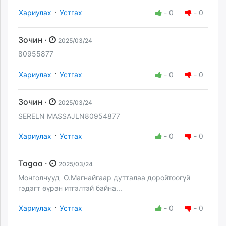
·
Хариулах
Устгах
-
0
-
0
Зочин ·
2025/03/24
80955877
·
Хариулах
Устгах
-
0
-
0
Зочин ·
2025/03/24
SERELN MASSAJLN80954877
·
Хариулах
Устгах
-
0
-
0
Togoo ·
2025/03/24
Монголчууд О.Магнайгаар дутталаа доройтоогүй
гэдэгт өүрэн итгэлтэй байна...
·
Хариулах
Устгах
-
0
-
0