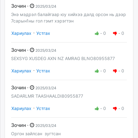
Зочин ·
2025/03/24
Энэ мэдрэл балайгаар юу хийхээ далд орсон нь дээр
7сарын1ны гол гэмт хэрэгтэн
·
Хариулах
Устгах
-
0
-
0
Зочин ·
2025/03/24
SEXSYG XUSDEG AXN NZ AMRAG BLNO80955877
·
Хариулах
Устгах
-
0
-
0
Зочин ·
2025/03/24
SADARLMR TAASHAALDI80955877
·
Хариулах
Устгах
-
0
-
0
Зочин ·
2025/03/24
Оргон зайлсан зугтсан