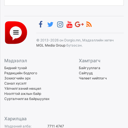
© 2013-2026 он Dorgio.mn, Мэдээллийн хөтөч
MGL Media Group
бүтээсэн.
Мэдээлэл
Хамтрагч
Бидний тухай
Байгууллага
Редакцийн бодлого
Сайтууд
Зохиогчийн эрх
Чөлөөт нийтлэгч
Санал хүсэлт
Үйлчилгээний нөхцөл
Нээлттэй ажлын байр
Сурталчилгаа байршуулах
Харилцаа
Мэдээний алба:
7711 4747