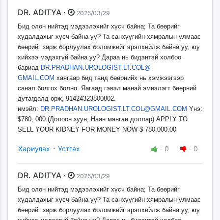
DR. ADITYA ·
2025/03/29
Бид олон нийтэд мэдээлэхийг хүсч байна; Та бөөрийг
худалдахыг хүсч байна уу? Та санхүүгийн хямралын улмаас
бөөрийг зарж борлуулах боломжийг эрэлхийлж байна уу, юу
хийхээ мэдэхгүй байна уу? Дараа нь бидэнтэй холбоо
бариад
DR.PRADHAN.UROLOGIST.LT.COL@
GMAIL.COM
хаягаар бид танд бөөрнийх нь хэмжээгээр
санал болгох болно. Яагаад гэвэл манай эмнэлэгт бөөрний
дутагдалд орж, 91424323800802.
имэйл:
DR.PRADHAN.UROLOGIST.LT.COL@
GMAIL.COM
Yнэ:
$780, 000 (Долоон зуун, Наян мянган доллар) APPLY TO
SELL YOUR KIDNEY FOR MONEY NOW $ 780,000.00
·
Хариулах
Устгах
-
0
-
0
DR. ADITYA ·
2025/03/29
Бид олон нийтэд мэдээлэхийг хүсч байна; Та бөөрийг
худалдахыг хүсч байна уу? Та санхүүгийн хямралын улмаас
бөөрийг зарж борлуулах боломжийг эрэлхийлж байна уу, юу