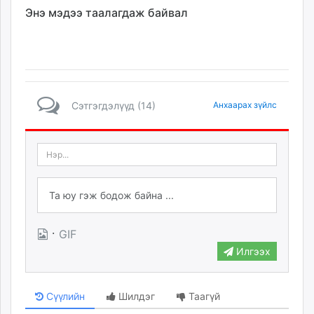
Энэ мэдээ таалагдаж байвал
Сэтгэгдэлүүд (14)
Анхаарах зүйлс
·
GIF
Илгээх
Сүүлийн
Шилдэг
Таагүй