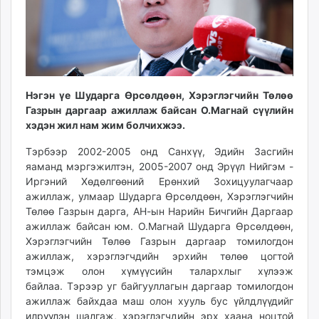
ikon.mn
mnb.mn
Livetv.mn
Eguur.mn
24tsag.mn
Нэгэн үе Шударга Өрсөлдөөн, Хэрэглэгчийн Төлөө
shuud.mn
Газрын даргаар ажиллаж байсан О.Магнай сүүлийн
eagle.mn
хэдэн жил нам жим болчихжээ.
ergelt.mn
Тэрбээр 2002-2005 онд Санхүү, Эдийн Засгийн
zarig.mn
яаманд мэргэжилтэн, 2005-2007 онд Эрүүл Нийгэм -
today.mn
Иргэний Хөдөлгөөний Ерөнхий Зохицуулагчаар
zuv.mn
ажиллаж, улмаар Шударга Өрсөлдөөн, Хэрэглэгчийн
mminfo.mn
Төлөө Газрын дарга, АН-ын Нарийн Бичгийн Даргаар
ugluu.mn
ажиллаж байсан юм. О.Магнай Шударга Өрсөлдөөн,
Хэрэглэгчийн Төлөө Газрын даргаар томилогдон
urlag.mn
ажиллаж, хэрэглэгчдийн эрхийн төлөө цогтой
unen.mn
тэмцэж олон хүмүүсийн талархлыг хүлээж
asu.mn
байлаа. Тэрээр уг байгууллагын даргаар томилогдон
shudarga.mn
ажиллаж байхдаа маш олон хууль бус үйлдлүүдийг
shuurhai.mn
илрүүлэн шалгаж, хэрэглэгчдийн эрх хаана ноцтой