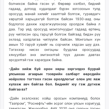
болчихож байна гэсэн үг. Өөрөөр хэлбэл, бидний
гадаад, дотоод худалдааг бүрэн зогсоохын тулд
оросууд манай хилийг хаалттай болгож, гуравдагч
хөрштэй харьцахгүй болгож байсан 1930-аад оны
бодлогоо дахиж хэрэгжүүлэхээр оролдож байна л
даа. Тэр үед оросууд монголчуудыг гадаад ертөнц
рүү чиглэсэн орц гарцгүй болгож байгаад бидэн рүү
эхлээд халдлагаа чиглүүлж байсан. Монголын хүн
амын 10 гаруй хувийг нь сорчилж хядсан шүү дээ.
Тэгэхээр нисэх онгоцны буудлаа оросуудад
хянуулбал энэ эмгэнэлтэй түүх дахин давтах
эрсдэлтэй гэж харагдаж байна.
-Дайн хийж буй орон хөрш зэргэлдээ буурай
улсынхаа агаарын тээврийн салбарт өөрсдийн
ноёрхлоо тогтоох гэсэн оролдлогыг олон улс яаж
хүлээж авч байгаа бол. Биднийг юу гэж дүгнэж
байгаа вэ?
-Дайн эхэлснээс хойш оросын компаниуд болох
“Газпром”, “Роснефть”-ийн эсрэг олон улсын хоригууд
тавигдсан. Жишээлбэл, АНУ 2020 онд газрын тосны