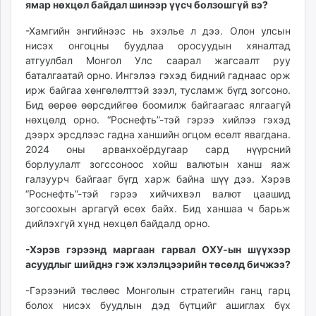
ямар нөхцөл байдал шинээр үүсч болзошгүй вэ?
-Хамгийн энгийнээс нь эхэлье л дээ. Олон улсын
нисэх онгоцны буудлаа оросуудын хяналтад
атгуулбал Монгол Улс саарал жагсаалт руу
баталгаатай орно. Ингэлээ гэхэд бидний гаднаас орж
ирж байгаа хөнгөлөлттэй зээл, тусламж бүгд зогсоно.
Бид өөрөө өөрсдийгөө боомилж байгаагаас ялгаагүй
нөхцөлд орно. “Роснефть”-тэй гэрээ хийлээ гэхэд
дээрх эрсдлээс гадна ханшийн огцом өсөлт явагдана.
2024 оны арванхоёрдугаар сард нүүрсний
борлуулалт зогссоноос хойш валютын ханш яаж
галзуурч байгааг бүгд харж байна шүү дээ. Хэрэв
“Роснефть”-тэй гэрээ хийчихвэл валют цаашид
зогсоохын аргагүй өсөх байх. Бид ханшаа ч барьж
дийлэхгүй хүнд нөхцөл байдалд орно.
-Хэрэв гэрээнд маргаан гарвал ОХУ-ын шүүхээр
асуудлыг шийднэ гэж хэлэлцээрийн төсөлд бичжээ?
-Гэрээний төслөөс Монголын стратегийн ганц гарц
болох нисэх буудлын дэд бүтцийг ашиглах бүх