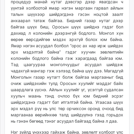
процедур манай нутаг дэвсгэр дээр явагдсан ч
үүнтэй холбоотой ямар нэгэн маргаан гарвал айлын
талын шүүхээр шийдэгдэнэ гэсэн ноцтой заалт
анхаарал татаж байгаа. Бидний газар нутаг дээр
байгаа шүүх биш, Оросын шүүх шийднэ гэдэг бол
дахиад л колонийн дээрэнгүй бодлого. Монгол хүн
өөрөө өөрсдийгөө мэдэх эрхгүй болох юм байна.
Ямар нэгэн асуудал болбол “орос ах нар ирж шийдэх
эрх мэдэлтэй байна” гэдэг хуучин зөвлөлтийн
колонийн бодлого байна гэж харагдаад байгаа юм.
Тэд цаагуураа монголчуудыг асуудал шийдэж
чадахгүй мангар гэж хэлээд байна шүү дээ. Магадгүй
Монголын газар нутагт болж байгаа маргааныг бид
очиж шийдэхийн тулд Оросын хуулийг мэддэг байх
шаардлага үүснэ. Айлын хуулийг үг, үсэггүй судалсан
хуульч маань тэнд очлоо бүх юм бидний эсрэг
шийдэгдэнэ гэдэгт бат итгэлтэй байна. Угаасаа шүүх
эрх мэдэл рүү нь улс төр орчихсон оронд очоод бид
маргаанаа өөрийнхөө талд шийдүүлнэ гээд горьдох
нь гэнэн бөгөөд тэнэг асуудал байгаад байна л даа.
Нэг зүйлд үнэхээр гайхаж байна. зөвлөлт холбоот улс