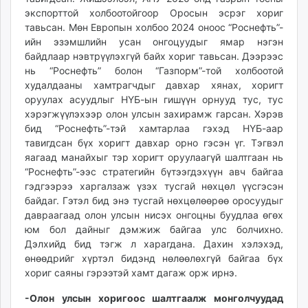
экспорттой холбоотойгоор Оросын эсрэг хориг
тавьсан. Мөн Европын холбоо 2024 оноос “Роснефть”-
ийн эзэмшлийн усан онгоцуудыг ямар нэгэн
байдлаар нэвтрүүлэхгүй байх хориг тавьсан. Дээрээс
нь “Роснефть” болон “Газпорм”-той холбоотой
худалдааны хамтрагчдыг давхар хянах, хоригт
оруулах асуудлыг НҮБ-ын гишүүн орнууд тус, тус
хэрэгжүүлэхээр олон улсын захирамж гарсан. Хэрэв
бид “Роснефть”-тэй хамтарлаа гэхэд НҮБ-аар
тавигдсан бүх хоригт давхар орно гэсэн үг. Тэгвэл
яагаад манайхыг тэр хоригт оруулаагүй шалтгаан нь
“Роснефть”-ээс стратегийн бүтээгдэхүүн авч байгаа
гэдгээрээ харгалзаж үзэх тусгай нөхцөл үүсгэсэн
байдаг. Гэтэл бид энэ тусгай нөхцөлөөрөө оросуудыг
давраагаад олон улсын нисэх онгоцны буудлаа өгөх
юм бол дайныг дэмжиж байгаа улс болчихно.
Дэлхийд бид тэгж л харагдана. Дахин хэлэхэд,
өнөөдрийг хүртэл бидэнд нөлөөлөхгүй байгаа бүх
хориг саяны гэрээтэй хамт дагаж орж ирнэ.
-Олон улсын хоригоос шалтгаалж монголчуудад