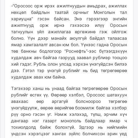
-“Оросоос орж ирэх ажилтнуудын амьдрах, ажиллах
нөхцөл байдлын таатай орчныг Монголын тал
хариуцна” гэсэн байсан. Энэ гэрээгээр энгийн
ажилтнууд орж ирнэ гэхээсээ илүү Оросын
тагнуулын үйл ажиллагаа өргөжинө гэж ойлгож
болно. Үүн дээр манайх аюулгүй байдал талаасаа
ямар хамгаалалт авсан юм бол. Үүнээс гадна Оросын
төв банкны бодлогоор “Роснефть”-ээс бүтээгдэхүүн
худалдаж авч байгаа газрууд заавал рублиэр тооцоо
хий гэдэг. Рубль олон улсад хэрхэн үнэгүйдсэн билээ
дээ. Гэтэл тэр үнэгүй рублийг нь бид төгрөгөөрөө
худалдаж авах юм байна.
Тэгэхээр ханш нь унаад байгаа төгрөгөөрөө Оросын
рублийг өсгөх үү. Өөрөөр хэлбэл, Оросоос шатахуун
авахаас өөр аргагүй болсноороо төгрөгөө
үнэгүйдүүлж, өөрөө өөрийгөө боомилж байгаа хэлбэр
рүү орно гэсэн үг. Нэмж хэлэхэд, түлш, эрчим хүч
дангаар нэг газарт монополь байдлаар ямар ч
тохиолдолд байж болохгүй. Эдгээр нь нийгмийн
үндсэн хэрэгцээг хангах зүйлс болчихсон эрин үед