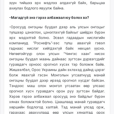
зүүн тийшээ эрх мэдлээ алдахгүй байх, барьцаа
ахиулах бодлого явуулж байна.
-Магадгүй энэ гэрээ албажвал юу болох вэ?
-Оросууд онгоцны буудал дээр аль улсын онгоцыг
түлшээр цэнэглэх, цэнэглэхгүй байхыг шийдэх бүрэн
эрх мэдэлтэй болно. Эсвэл гадаадын нислэгийн
компаниуд “Роснефть”-ээс түлш авахгүй гэвэл
гаднаас нислэг хийгдэхгүй байх нөхцөл үүснэ.
Нөгөөтэйгүүр олон улсын “Чингэс хаан” нисэх
онгоцны буудал маань дайнаас зугтсан дүрвэгсдийг
гуравдагч орноос орогнол хүсэх тэр боломж байв.
Жишээлбэл, Орос Украины дайн эхлэхэд дайнд цэрэг
болж явахгүй гэсэн Монголын угсаатнууд манай
онгоцны буудал дээр ирээд орогнол хүсдэг байсан.
Тэндээс маш олон монгол угсаатан өөр улсаас
орогнол хүсч гуравдагч орон руу зугтсан байдаг.
Хэрэв гэрээ албажвал оросууд энэ байдлыг бүрэн
хянах боломжтой болно. Цаашлаад манай гуравдагч
хөршийн бодлогод халтай. Тэд манай улсад орж,
гарахаас авахуулаад өөр улсын хяналтад орох