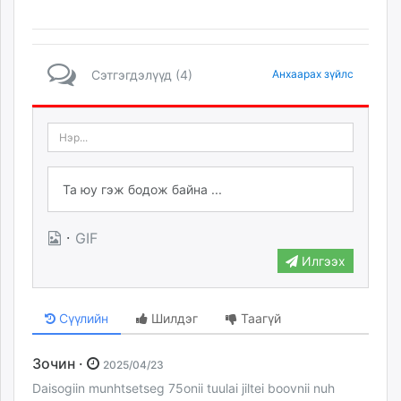
Сэтгэгдэлүүд (4)
Анхаарах зүйлс
·
GIF
Илгээх
Сүүлийн
Шилдэг
Таагүй
Зочин ·
2025/04/23
Daisogiin munhtsetseg 75onii tuulai jiltei boovnii nuh