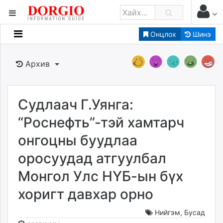
Онцлох
Шинэ
Мэдээллийн
Зар мэдээллийн
Архив
Банк санхүү
Бизнес ААН
Төрийн
Судлаач Г.Уянга:
Нийслэлийн
“Роснефть”-тэй хамтарч
онгоцны буудлаа
dorgio.mn
оросуудад атгуулбал
Gogo.mn
caak.mn
Монгол Улс НҮБ-ын бүх
news.mn
хоригт давхар орно
zindaa.mn
Baabar.mn
Нийгэм
,
Бусад
tovch.mn