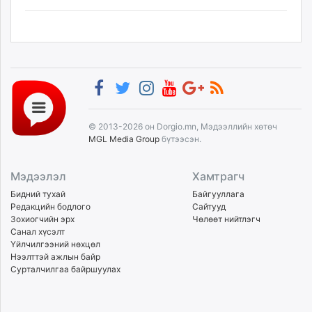
© 2013-2026 он Dorgio.mn, Мэдээллийн хөтөч
MGL Media Group
бүтээсэн.
Мэдээлэл
Хамтрагч
Бидний тухай
Байгууллага
Редакцийн бодлого
Сайтууд
Зохиогчийн эрх
Чөлөөт нийтлэгч
Санал хүсэлт
Үйлчилгээний нөхцөл
Нээлттэй ажлын байр
Сурталчилгаа байршуулах