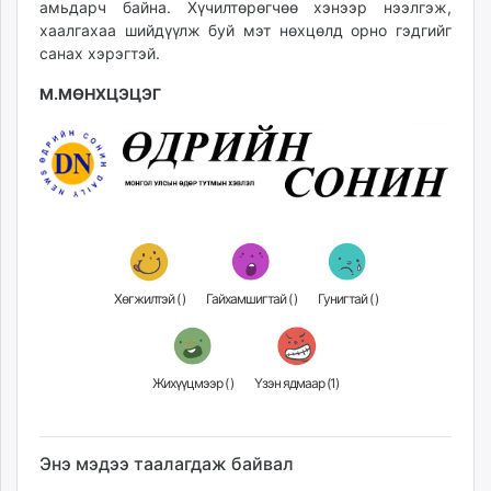
амьдарч байна. Хүчилтөрөгчөө хэнээр нээлгэж,
хаалгахаа шийдүүлж буй мэт нөхцөлд орно гэдгийг
санах хэрэгтэй.
М.МӨНХЦЭЦЭГ
Хөгжилтэй (
)
Гайхамшигтай (
)
Гунигтай (
)
Жихүүцмээр (
)
Үзэн ядмаар (
1
)
Энэ мэдээ таалагдаж байвал