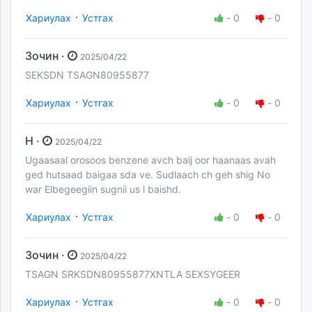
·
Хариулах
Устгах
-
0
-
0
Зочин ·
2025/04/22
SEKSDN TSAGN80955877
·
Хариулах
Устгах
-
0
-
0
H ·
2025/04/22
Ugaasaal orosoos benzene avch baij oor haanaas avah
ged hutsaad baigaa sda ve. Sudlaach ch geh shig No
war Elbegeegiin sugnii us l baishd.
·
Хариулах
Устгах
-
0
-
0
Зочин ·
2025/04/22
TSAGN SRKSDN80955877XNTLA SEXSYGEER
·
Хариулах
Устгах
-
0
-
0