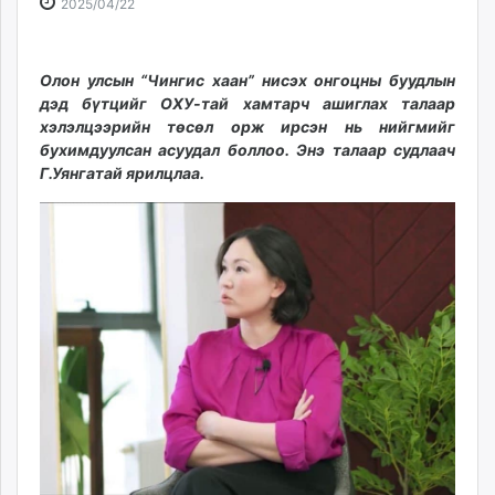
2025-
2026-
2025/04/22
ikon.mn
04-
08-
mnb.mn
22
08
Livetv.mn
12:00:33
21:51:14
Олон улсын “Чингис хаан” нисэх онгоцны буудлын
Eguur.mn
дэд бүтцийг ОХУ-тай хамтарч ашиглах талаар
хэлэлцээрийн төсөл орж ирсэн нь нийгмийг
24tsag.mn
бухимдуулсан асуудал боллоо. Энэ талаар судлаач
shuud.mn
Г.Уянгатай ярилцлаа.
eagle.mn
ergelt.mn
zarig.mn
today.mn
zuv.mn
mminfo.mn
ugluu.mn
urlag.mn
unen.mn
asu.mn
shudarga.mn
shuurhai.mn