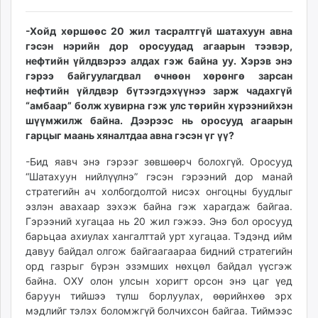
unuudur.mn
isee.mn
-Хойд хөршөөс 20 жил тасралтгүй шатахуун авна
гэсэн нэрийн дор оросуудад агаарын тээвэр,
mglradio.com
нефтийн үйлдвэрээ алдах гэж байна уу. Хэрэв энэ
fact.mn
гэрээ байгуулагдвал өчнөөн хөрөнгө зарсан
itoim.mn
нефтийн үйлдвэр бүтээгдэхүүнээ зарж чадахгүй
tumen.mn
“амбаар” болж хувирна гэж улс төрийн хүрээнийхэн
shuum.mn
шүүмжилж байна. Дээрээс нь оросууд агаарын
гарцыг маань хяналтдаа авна гэсэн үг үү?
times.mn
tvmongolia.mn
-Бид яавч энэ гэрээг зөвшөөрч болохгүй. Оросууд
mass.mn
“Шатахуун нийлүүлнэ” гэсэн гэрээний дор манай
unegui.mn
стратегийн ач холбогдолтой нисэх онгоцны буудлыг
эзлэн авахаар зэхэж байна гэж харагдаж байгаа.
assa.mn
Гэрээний хугацаа нь 20 жил гэжээ. Энэ бол оросууд
toim.mn
барьцаа ахиулах хангалттай урт хугацаа. Тэдэнд ийм
tac.mn
давуу байдал олгож байгаагаараа бидний стратегийн
paparazzi.mn
орд газрыг бүрэн эзэмших нөхцөл байдал үүсгэж
unread.today
байна. ОХУ олон улсын хоригт орсон энэ цаг үед
баруун тийшээ түлш борлуулах, өөрийнхөө эрх
мэдлийг тэлэх боломжгүй болчихсон байгаа. Тиймээс