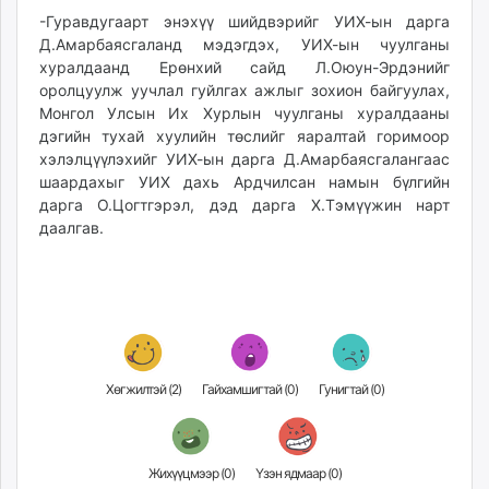
-Гуравдугаарт энэхүү шийдвэрийг УИХ-ын дарга
Д.Амарбаясгаланд мэдэгдэх, УИХ-ын чуулганы
хуралдаанд Ерөнхий сайд Л.Оюун-Эрдэнийг
оролцуулж уучлал гуйлгах ажлыг зохион байгуулах,
Монгол Улсын Их Хурлын чуулганы хуралдааны
дэгийн тухай хуулийн төслийг яаралтай горимоор
хэлэлцүүлэхийг УИХ-ын дарга Д.Амарбаясгалангаас
шаардахыг УИХ дахь Ардчилсан намын бүлгийн
дарга О.Цогтгэрэл, дэд дарга Х.Тэмүүжин нарт
даалгав.
Хөгжилтэй (
2
)
Гайхамшигтай (
0
)
Гунигтай (
0
)
Жихүүцмээр (
0
)
Үзэн ядмаар (
0
)