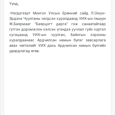
Үүнд,
unuudur.mn
isee.mn
-Нэгдүгээрт Монгол Улсын Ерөнхий сайд Л.Оюун-
mglradio.com
Эрдэнэ Чуулганы нэгдсэн хуралдаанд УИХ-ын гишүүн
fact.mn
Ж.Баярмааг “Баярцогт дарга” гэж санаатайгаар
гүтгэн доромжлон хэлсэн үгэндээ уучлал гуйх хүртэл
itoim.mn
хугацаанд УИХ-ын чуулган, Байнгын хорооны
tumen.mn
хуралдаанаас Ардчилсан намын бүлэг завсарлага
shuum.mn
авах чиглэлийг УИХ дахь Ардчилсан намын бүлгийн
times.mn
удирдлагад өгөв.
tvmongolia.mn
mass.mn
unegui.mn
assa.mn
toim.mn
tac.mn
paparazzi.mn
unread.today