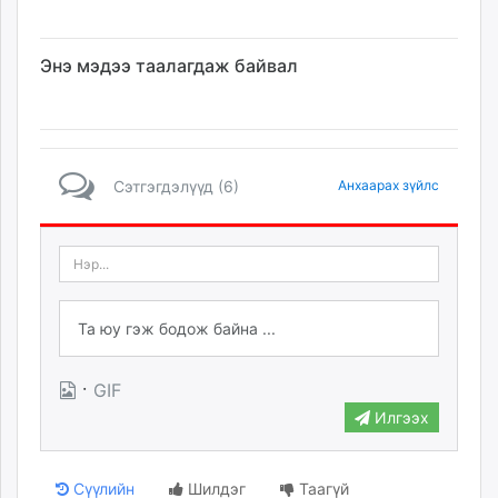
Энэ мэдээ таалагдаж байвал
Сэтгэгдэлүүд (6)
Анхаарах зүйлс
·
GIF
Илгээх
Сүүлийн
Шилдэг
Таагүй