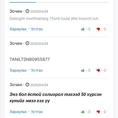
Зочин ·
2025/04/29
Daisogiin munhtsetseg 75onii tuulai jiltei boovnii nuh
·
Хариулах
Устгах
-
0
-
0
Зочин ·
2025/04/29
TANILTSN80955877
·
Хариулах
Устгах
-
0
-
0
Зочин ·
2025/04/29
Энэ бол ёстой солиорол тэгээд 50 хүрсэн
хүнийг эмээ гэх үү
·
Хариулах
Устгах
-
0
-
0