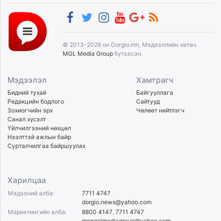
© 2013-2026 он Dorgio.mn, Мэдээллийн хөтөч
MGL Media Group
бүтээсэн.
Мэдээлэл
Хамтрагч
Бидний тухай
Байгууллага
Редакцийн бодлого
Сайтууд
Зохиогчийн эрх
Чөлөөт нийтлэгч
Санал хүсэлт
Үйлчилгээний нөхцөл
Нээлттэй ажлын байр
Сурталчилгаа байршуулах
Харилцаа
Мэдээний алба:
7711 4747
dorgio.news@yahoo.com
Маркетингийн алба:
8800 4147
,
7711 4747
mongolmediagroup@yahoo.com