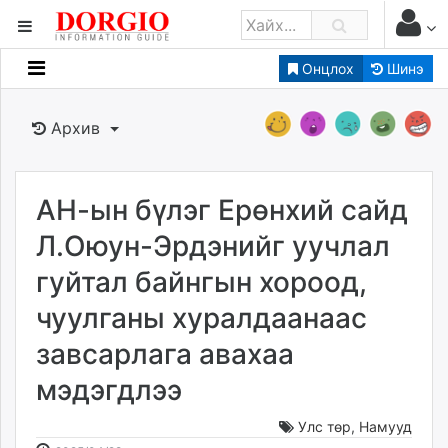
Онцлох
Шинэ
Мэдээллийн
Зар мэдээллийн
Архив
Банк санхүү
Бизнес ААН
Төрийн
АН-ын бүлэг Ерөнхий сайд
Нийслэлийн
Л.Оюун-Эрдэнийг уучлал
гуйтал байнгын хороод,
dorgio.mn
чуулганы хуралдаанаас
Gogo.mn
caak.mn
завсарлага авахаа
news.mn
мэдэгдлээ
zindaa.mn
Baabar.mn
Улс төр
,
Намууд
tovch.mn