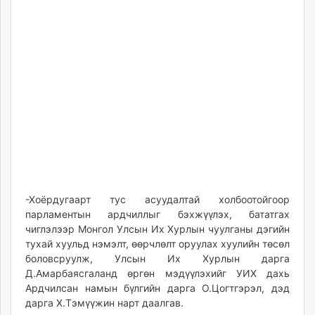
-Хоёрдугаарт тус асуудалтай холбоотойгоор
парламентын ардчиллыг бэхжүүлэх, бататгах
чиглэлээр Монгол Улсын Их Хурлын чуулганы дэгийн
тухай хуульд нэмэлт, өөрчлөлт оруулах хуулийн төсөл
боловсруулж, Улсын Их Хурлын дарга
Д.Амарбаясгаланд өргөн мэдүүлэхийг УИХ дахь
Ардчилсан намын бүлгийн дарга О.Цогтгэрэл, дэд
дарга Х.Тэмүүжин нарт даалгав.