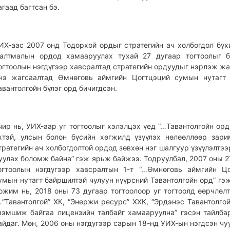
агаад багтсан бэ.
ИХ-аас 2007 онд Тодорхой ордыг стратегийн ач холбогдол бүх
алтмалын ордод хамааруулах тухай 27 дугаар тогтоолыг б
огтоолын нэгдүгээр хавсралтад стратегийн ордуудыг нэрлэж жа
нэ жагсаалтад Өмнөговь аймгийн Цогтцэций сумын нутагт 
авантолгойн бүлэг орд бичигдсэн.
чир нь, УИХ-аар уг тогтоолыг хэлэлцэх үед “…Тавантолгойн орд
хтэй, улсын болон бүсийн хөг­жилд үзүүлэх нөлөөллөөр зар
тратегийн ач холбогдолтой ор­дод зөвхөн нэг шалгуур үзүүлэлтээ
уулах боломж байна” гэж ярьж байжээ. Тодруулбал, 2007 оны 2
огтоолын нэгдүгээр хавсралтын 1-т “…Өмнөговь аймгийн Ц
умын нутагт байршилтэй чулуун нүүрсний Тавантолгойн орд” гэж
ожим нь, 2018 оны 73 дугаар тог­тоо­лоор уг тогтоолд өөрчлөл
…“Тавантолгой” ХК, “Энержи ресурс” ХХК, “Эрдэнэс Тавантолгой
зэм­шиж байгаа лицензийн талбайг ха­маа­руулна” гэсэн тайлба
айдаг. Мөн, 2006 оны нэгдүгээр сарын 18-нд УИХ-ын нэгдсэн чу