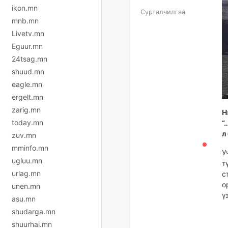
ikon.mn
Сурталчилгаа
mnb.mn
Livetv.mn
Eguur.mn
24tsag.mn
shuud.mn
eagle.mn
ergelt.mn
zarig.mn
Н
today.mn
“
л
zuv.mn
mminfo.mn
У
ugluu.mn
т
urlag.mn
с
о
unen.mn
ү
asu.mn
shudarga.mn
shuurhai.mn