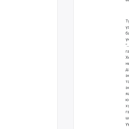
Т
ү
б
ү
“
г
Х
н
д
э
т
э
я
ю
х
г
ш
ү