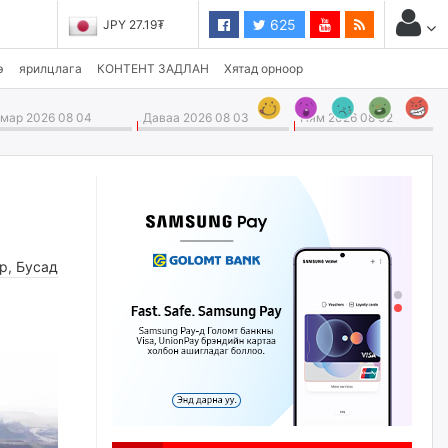
625
JPY 27.19₮
э
ярилцлага
КОНТЕНТ ЗАДЛАН
Хятад орноор
ар 2026 08 04
Даваа 2026 08 03
Ням 2026 08 02
өр
,
Бусад