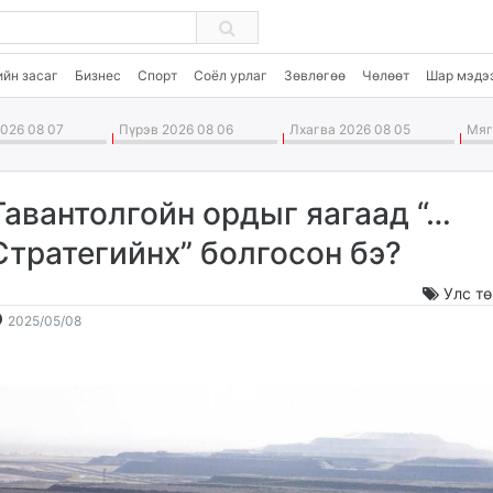
ийн засаг
Бизнес
Спорт
Соёл урлаг
Зөвлөгөө
Чөлөөт
Шар мэдэ
026 08 07
Пүрэв 2026 08 06
Лхагва 2026 08 05
Мягм
Тавантолгойн ордыг яагаад “…
Стратегийнх” болгосон бэ?
Улс т
2025-
2026-
2025/05/08
05-
08-
08
08
08:59:59
01:11:15