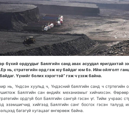
эр бүхий ордуудыг Баялгийн санд авах асуудал яригдахтай з
…Ер нь, стратегийн орд гэж юу байдаг юм бэ. Ийм ойлголт ган
 байдаг. Үүнийг болих хэрэгтэй” гэж ч үзэж байна.
чир нь, Үндсэн хуульд ч, Үндэсний баялгийн санд ч стртегийн 
үшиглэж Баялгийн сан өндийх механизмыг хийчихсэн. Өөрөөр
тратегийн ордгүй бол Баялгийн сангүй гэсэн үг. Тийм учраас ст
рд эзэмшигчид хийгээд Баялгийн санг босгох гэсэн талууд и
зэлцээд багагүй хугацааг өнгөрөөж байна.