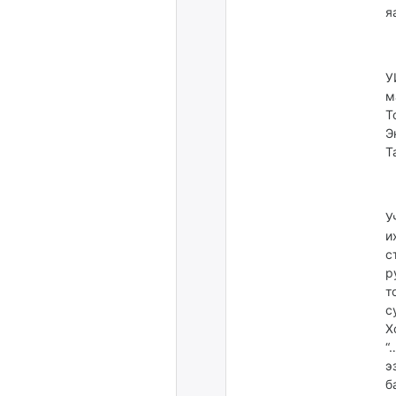
я
У
м
Т
Э
Т
У
и
с
р
т
с
Х
“
э
б