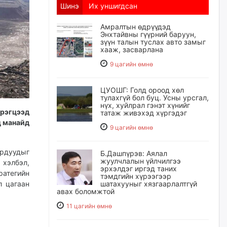
Шинэ
Их уншигдсан
Амралтын өдрүүдэд
Энхтайвны гүүрний баруун,
зүүн талын туслах авто замыг
хааж, засварлана
9 цагийн өмнө
ЦУОШГ: Голд ороод хөл
тулахгүй бол буц. Усны урсгал,
нүх, хуйлрал гэнэт хүнийг
эрэгцээд
татаж живэхэд хүргэдэг
ц манайд
9 цагийн өмнө
ордуудыг
Б.Дашпүрэв: Аялал
жуулчлалын үйлчилгээ
 хэлбэл,
эрхэлдэг иргэд таних
ратегийн
тэмдгийн хүрээгээр
л цагаан
шатахууныг хязгаарлалтгүй
авах боломжтой
11 цагийн өмнө