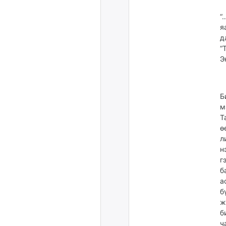
“
я
д
“
Э
Б
м
Т
ө
л
н
г
б
а
б
ж
б
ч