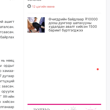
12 цагийн өмнө
Өчигдрийн байдлаар ₮10000
ий ашигт
доош дүнгээр шатахууны
худалдан авалт хийсэн 1500
аталсан.
баримт бүртгэгджээ
гсаасан.
байрлах
13 цагийн өмнө
Шатахуун олголтыг 50,000
төгрөгөөр хязгаарласныг
нэмэгдүүлж 100,000 төгрөгт
 нь нөөц
хүргэхээр судалж байгаа
им ордыг
13 цагийн өмнө
р ха­маа­
7 дугаар
Ц.Сандаг-Очир: COP17 ба
огтцэций
COP31 хурлын уялдаа нь
 заасан.
Риогийн гурван конвенцын
т оруулж
нэгдсэн хэрэгжилтийг ахиулах
чухал алхам болно
” ХК-ийн
р хийсэн
14 цагийн өмнө
улганаар