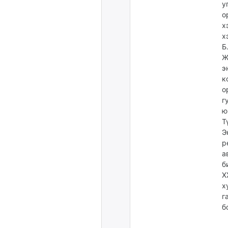
у
о
х
х
Б
Ж
э
к
о
г
ю
Т
Э
р
а
б
Х
х
г
б