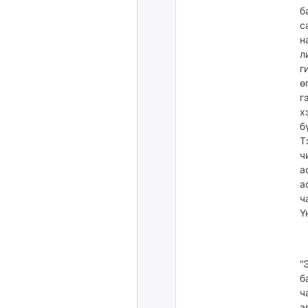
б
с
н
л
г
ө
г
х
б
Т
ч
а
а
ч
Ү
“
б
ч
а