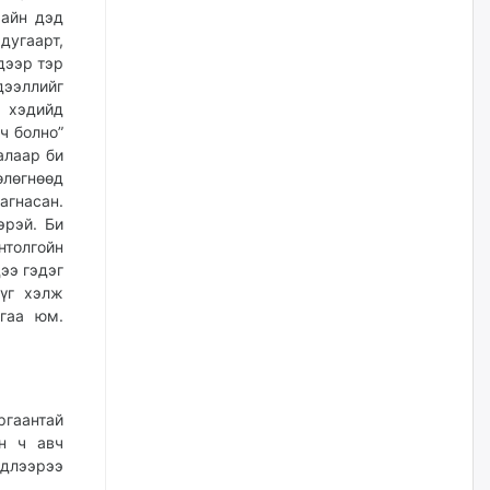
үйлчилгээний ажилтнуудын
хайн дэд
ХАРИЛЦАА хандлагатай
дугаарт,
холбоотой ГОМДОЛ их байгааг
дурдлаа
дээр тэр
ээллийг
өчигдѳр
, хэдийд
ч болно”
Бариста хийх нь залуусын
алаар би
дунд яагаад трэнд болов
өлөгнөөд
өчигдѳр
агнасан.
эрэй. Би
нтолгойн
Өмгөөлөгч Б.Оюунбилэг:
ээ гэдэг
"Урьхан" Б.Чинбат гэж хүн
бизнес хамтрагчаа гүтгэж
 үг хэлж
хууль хяналтын байгууллагаар
гаа юм.
шалгуулж, торны цаана
суулгана гэх мэтээр дарамталдаг
өчигдѳр
ргаантай
Д.Амарбаясгалан:
эн ч авч
Шатахууныхаа 97 хувийг нэг
улсаас авдаг хараат байдлаа
длээрээ
зогсоож, Арабын орнуудаас