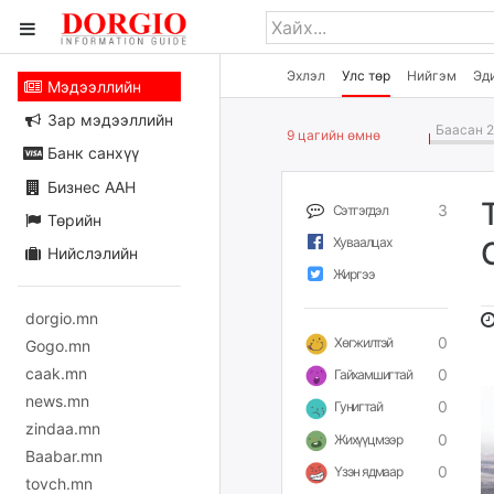
Эхлэл
Улс төр
Нийгэм
Эд
Мэдээллийн
Зар мэдээллийн
Баасан 2
9 цагийн өмнө
Банк санхүү
Бизнес ААН
3
Сэтгэгдэл
Төрийн
Хуваалцах
Нийслэлийн
Жиргээ
dorgio.mn
0
Хөгжилтэй
Gogo.mn
caak.mn
0
Гайхамшигтай
news.mn
0
Гунигтай
zindaa.mn
0
Жихүүцмээр
Baabar.mn
0
Үзэн ядмаар
tovch.mn