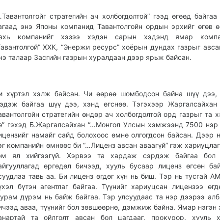
…Тавантолгойг стратегийн ач холбогдолтой” гээд өгөөд байгаа
агаад энэ Японы компанид Тавантолгойн ордын эрхийг өгөв ө
ахь компанийг хэзээ хэдэн сарын хэдэнд ямар комп
Тавантолгой” ХХК, “Энержи ресурс” хоёрын дундах газрыг авса
нэ талаар Засгийн газрын хуралдаан дээр ярьж байсан.
и хүртэл хэлж байсан. Чи өөрөө шомбодсон байна шүү дээ,
эдэж байгаа шүү дээ, хэнд өгснөө. Тэгэхээр Жаргалсайхан
авантолгойн стратегийн өндөр ач холбогдолтой орд газрыг та х
ө” гэхэд Б.Жаргалсайхан “…Монгол Улсын хэмжээнд 7500 нэр
ицензийг намайг сайд болохоос өмнө олгогдсон байсан. Дээр 
эг компанийн өмнөөс би “…Лиценз авсан аваагүй” гэж хариуцлаг
эм ял хийгээгүй. Хэрвээ та хардаж сэрдэж байгаа бол 
айгууллагад өргөдөл бичээд, хууль бусаар лиценз өгсөн ба
суудлаа тавь аа. Би лиценз өгдөг хүн нь биш. Тэр нь тусгай А
үхэл бүтэн агентлаг байгаа. Түүнийг хариуцсан лицензээ өгд
урам дүрэм нь байж байгаа. Тэр улсуудаас та нэр дээрээ алб
ичээд аваа, түүнийг бол зөвшөөрнө, дэмжиж байна. Ямар нэгэн 
анартай та ойлголт авсан бол цагдааг, прокурор, хууль 