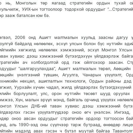
р нь, Монголын төр яагаад стратегийн ордын тухай ой
уульчилж, УИХ-ын тогтоолоор тодорхой ордуудыг “…Стратегий
эр зааж баталсан юм бэ.
эгвэл, 2006 онд Ашигт малтмалын хуульд заасны дагуу ү
юулгүй байдалд нөлөөлөх, эсхүл улсын болон бүс нутгийн эдий
ийгмийн хөгжилд нөлөөлөх хэмжээний, эсхүл Монгол Улсын
аван хувиас дээш хэмжээний бүтээгдэхүүн үйлдвэрлэж байг
тратегийн ач холбогдолтой орд гэж ойлгохоор заасан. Ст
рдуудыг “шалгаруулахдаа”, Ашигт малтмалын төрөл, Аөөцийн
өөцийн үнэлгээний түвшин, Агуулга, Чанарын үзүүлэлт, О
ехникийн нөхцөл, ашиглалтын технологи, Ордын районы дэд
өгжил, Уурхайн хүчин чадал, жилд үйлдвэрлэх бүтээгдэхүүний
илийн борлуулалт, улс, орон нутгийн төсөвт шууд оруулах
эмжээ, Хүн, малын эрүүл мэнд, байгаль орчинд үзүүлэх нөлөөл
онгол Улсын ДНБ-ий таван хувиас дээш хэмжээний бүтээ
йлдвэрлэх гэсэн үзүүлэлтүүдээр оноо өгч үнэлсэн. Ингээд,
ндөр оноо авсан ордуудыг стратегийн ордоор тогтоосон ба
үнд, аль 1990-ээд оны сүүлчээр тарж бутраад, өнөөдөр лице
ийтийн мэдэлд авах гэсэн ч бүтэл муутай байгаа Тавантол