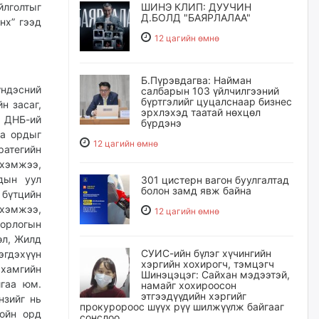
лголтыг
ШИНЭ КЛИП: ДУУЧИН
Д.БОЛД "БАЯРЛАЛАА"
нх” гээд
12 цагийн өмнө
Б.Пүрэвдагва: Найман
ндэсний
салбарын 103 үйлчилгээний
бүртгэлийг цуцалснаар бизнес
н засаг,
эрхлэхэд таатай нөхцөл
 ДНБ-ий
бүрдэнэ
аа ордыг
12 цагийн өмнө
ратегийн
 хэмжээ,
рдын уул
301 цистерн вагон буулгалтад
болон замд явж байна
 бүтцийн
 хэмжээ,
12 цагийн өмнө
 орлогын
өл, Жилд
СУИС-ийн бүлэг хүчингийн
гдэхүүн
хэргийн хохирогч, тэмцэгч
 хамгийн
Шинэцэцэг: Сайхан мэдээтэй,
йгаа юм.
намайг хохироосон
этгээдүүдийн хэргийг
нзийг нь
прокуророос шүүх рүү шилжүүлж байгааг
гойн орд
сонслоо