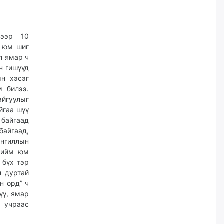
нийлүүлэх ажлыг сэргээх
ёстой
өчигдѳр
хээр 10
н юм шиг
Худалдагч Н.Амарзаяа:
Дэлгүүрийн 32 хуудастай
л ямар ч
өрийн дэвтэр долоо хоногт л
н гишүүд
дүүрдэг
н хэсэг
өчигдѳр
м билээ.
айгуулыг
йгаа шүү
АИ-92 шатахууны нийлүүлэлт
тасралтгүй үргэлжилж байна
 байгаад
 байгаад,
өчигдѳр
ангиллын
ь ийм юм
 бүх тэр
I ангийн цахим бүртгэл энэ
сарын 17-ноос эхэлнэ
н дуртай
н орд” ч
өчигдѳр
үү, ямар
 учраас
Үндсэн хууль зөрчсөн
Х.Булгантуяа, үндэсний эв