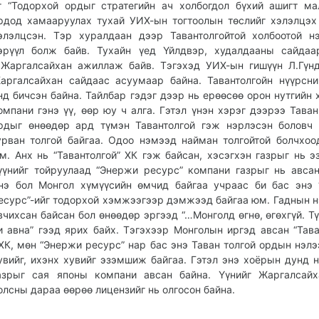
г “Тодорхой ордыг стратегийн ач холбогдол бүхий ашигт м
рдод хамааруулах тухай УИХ-ын тогтоолын төслийг хэлэлцэх
элэлцсэн. Тэр хуралдаан дээр Тавантолгойтой холбоотой н
эрүүл болж байв. Тухайн үед Үйлдвэр, худалдааны сайдаа
.Жаргалсайхан ажиллаж байв. Тэгэхэд УИХ-ын гишүүн Л.Гүн
аргалсайхан сайдаас асуумаар байна. Тавантолгойн нүүрсн
нд бичсэн байна. Тайлбар гэдэг дээр нь ерөөсөө орон нутгийн 
омпани гэнэ үү, өөр юу ч алга. Гэтэл үнэн хэрэг дээрээ Таван
рдыг өнөөдөр ард түмэн Тавантолгой гэж нэрлэсэн боловч
урван толгой байгаа. Одоо нэмээд найман толгойтой болчхоо
м. Анх нь “Тавантолгой” ХК гэж байсан, хэсэгхэн газрыг нь э
үүнийг тойруулаад “Энержи ресурс” компани газрыг нь авсан
нэ бол Монгол хүмүүсийн өмчид байгаа уч­раас би бас энэ
есурс”-ийг то­дорхой хэмжээгээр дэмжээд байгаа юм. Гаднын н
вчихсан байсан бол өнөөдөр эргээд “…Монголд өгнө, өгөхгүй. Тү
и авна” гээд ярих байх. Тэгэхээр Монголын иргэд авсан “Тава
ХК, мөн “Энержи ресурс” нар бас энэ Таван толгой ордын нэлэ
увийг, ихэнх хувийг эзэмшиж байгаа. Гэтэл энэ хоёрын дунд н
азрыг сая японы компани авсан байна. Үүнийг Жаргалсайх
олсны дараа өөрөө лицензийг нь олгосон байна.