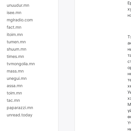
Е
unuudur.mn
х
isee.mn
н
mglradio.com
fact.mn
itoim.mn
Т
tumen.mn
а
н
shuum.mn
т
times.mn
с
tvmongolia.mn
о
mass.mn
н
unegui.mn
т
assa.mn
х
У
toim.mn
х
tac.mn
М
paparazzi.mn
ү
unread.today
ө
Ү
н