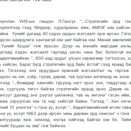
үүнчлэн УИХ-ын гишүүн Л.Гансүх “…Стратегийн орд гэ
зүүлэлтээр гээд Үйлдвэр, худалдааны яам, АМХЭГ юм хийсэ
айна. Үүнийг дагаад 40 хэдэн ордын жагсаалт орж ирсэн. Гэтэ
ндсэн шаардлага хангаагүй юм шиг байгаа юм. Манай зөвлөлий
…Үүнийг буцаа” гэж ярьсан. Дээр нь манайх өөрсдөө ажлы
аргаад хэдэн жагсаалт гаргаад үзсэн чинь бас болохгүй ю
өдөлгөөнийхөн “…600-аад ордыг улсын хөрөнгөөр тогтоосон, х
ь хийсэн. Бараг бүгд стратегийн орд байх ёстой” гээд яриад ба
ээ. Тэгэхээр энэ ордуудын ерөнхий жагсаалтыг нь гаргаж
ндээс нь нэг, хоёр, гурав, дөрөв, тав зургаан ангилалд нь зоож
эгээд “…Өнөөдөр хамгийн түрүүнд нэгт орох энэ, тавдугаар 
нэ, сургууль төгсч байгаа стратегийн ордод орно. Дөрөв н
ангуут дахиад энэ рүүгээ шилжинэ, тав нь ингэнэ” гэсэн ийм,
маа харуулсан юм та нар хийхгүй байна. Тэгээд “…Хэн нэгэ
үний 10 үнэлгээ” ч гэнэ үү, эсхүл “…Хөдөлгөөнийхний өгсөн тава
энэ үү, эсхүл ҮАБЗ дээр ирсэн чинь дөрвөн орд нэмсэн” ч гэнэ 
алгуураар яаж нэмээд, юугаа хийгээд байгаа юм бэ. Тийм
үнийг буцаах нь зөв” гэж байжээ.