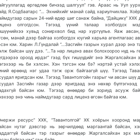
айгууллагад өргөдлөө бичээд шалгуул” гэв. Араас нь Уул уур
айд Я.Содбаатарс “… Эхнийхийг манай сайд хариулчихлаа. Хоёр
аймдугаар сарын 24-ний өдөр шиг санаж байна, “Дайцикү” ХХК 
иценз олгогдсон. Тэгээд үүний талаар холбогдох мэд
ишүүнийхээ хувьд сонирхвол бид нар хүргүүлье. Яаж авсан
гсөн, манай дээр байгаа холбогдох юугий харьяа агентлагаас ав
эсэн юм. Харин Л.Гүндалай “…Засгийн газрын хурал дээр энэ т
элж байсан шүү дээ. “…Та нар лиценз авах болохоороо нүд нь г
үгдээрээ ороод ирдэг” гээд бүх гишүүдийг энэ Жаргалсайхан з
эгэхээр нь би хэлсэн. Хэн тэгсэн юм бэ? нэртэй устай хэлэ
иний өрөөнд нэг удаа тэгж орж байгаагүй шүү. Тэгээд Тава
суудал яригдсан юм. Тэгээд Тавантолгойн газрыг чи авсан шүү д
суудал Засгийн газар дээр яригдаад энэ нөхөр бүлтэгнээд
адахгүй байсан юм. Тэгээд өнөөдөр би зориуд асууж бай
нэхээр энэ чинь наймдугаар сард лиценз өгсөн байгаа юм.
Энержи ресурс” ХХК, “Тавантолгой” ХК хоёрын хооронд ма
айсан нутаг дэвсгэр нь зөрчилдөөд маргаантай байсан, х
аддаггүй байсан тэр газрыг өнөөдөр Жаргалсайхан эрх мэ
всан байгаа юм” гэж байв.