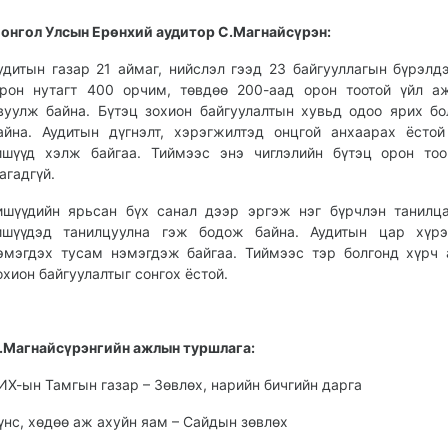
онгол Улсын Ерөнхий аудитор С.Магнайсүрэн:
удитын газар 21 аймаг, нийслэл гээд 23 байгууллагын бүрэлдэ
рон нутагт 400 орчим, төвдөө 200-аад орон тоотой үйл а
вуулж байна. Бүтэц зохион байгуулалтын хувьд одоо ярих б
айна. Аудитын дүгнэлт, хэрэгжилтэд онцгой анхаарах ёстой
ишүүд хэлж байгаа. Тиймээс энэ чиглэлийн бүтэц орон то
агадгүй.
ишүүдийн ярьсан бүх санал дээр эргэж нэг бүрчлэн танилц
ишүүдэд танилцуулна гэж бодож байна. Аудитын цар хүрэ
эмэгдэх тусам нэмэгдэж байгаа. Тиймээс тэр болгонд хүрч
охион байгуулалтыг сонгох ёстой.
.Магнайсүрэнгийн ажлын туршлага:
ИХ-ын Тамгын газар – Зөвлөх, нарийн бичгийн дарга
үнс, хөдөө аж ахуйн яам – Сайдын зөвлөх