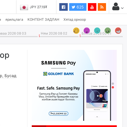
625
JPY 27.19₮
э
ярилцлага
КОНТЕНТ ЗАДЛАН
Хятад орноор
ваа 2026 08 03
Ням 2026 08 02
Бямба 2026 08 01
оор
өр
,
Бусад