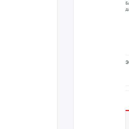
Б
д
Э