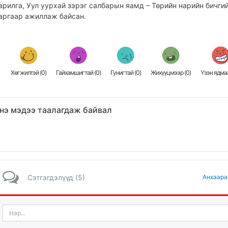
арилга, Уул уурхай зэрэг салбарын яамд – Төрийн нарийн бичги
аргаар ажиллаж байсан.
Хөгжилтэй (
0
)
Гайхамшигтай (
0
)
Гунигтай (
0
)
Жихүүцмээр (
0
)
Үзэн ядмаа
нэ мэдээ таалагдаж байвал
Сэтгэгдэлүүд (5)
Анхаара