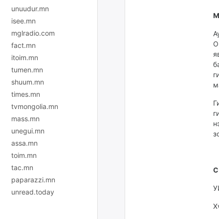
unuudur.mn
М
isee.mn
mglradio.com
А
О
fact.mn
я
itoim.mn
б
tumen.mn
г
shuum.mn
м
times.mn
Г
tvmongolia.mn
г
mass.mn
н
unegui.mn
з
assa.mn
toim.mn
tac.mn
С
paparazzi.mn
У
unread.today
Х