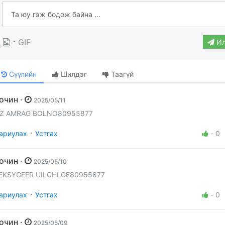
·
GIF
Ил
Сүүлийн
Шилдэг
Таагүй
Зочин ·
2025/05/11
Z AMRAG BOLNO80955877
·
ариулах
Устгах
-
0
Зочин ·
2025/05/10
EKSYGEER UILCHLGE80955877
·
ариулах
Устгах
-
0
Зочин ·
2025/05/09