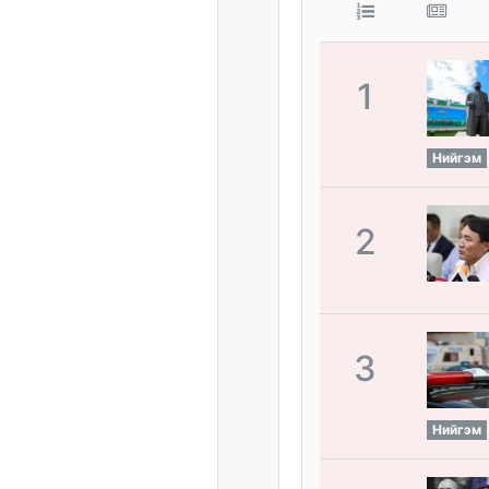
1
Нийгэм
2
3
Нийгэм