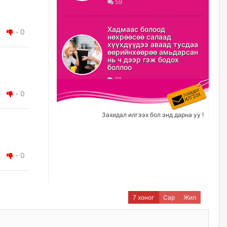
59
ХЗДХ-ын сайд С.Амарсайхан:
Авлигаар авсан хөрөнгийг
Хадмаас болоод
-
0
хурааж, нийгмийн сайн
нөхрөөсөө салаад
сайхны хөгжилд зориулах
хүүхдүүдээ аваад тусдаа
бөгөөд үүнийг хэд хэдэн эрх
өөрийнхөөрөө амьдарсан
бүхий байгууллагаас санал авна
нь ч дээр гэж бодох
боллоо
өчигдѳр
91
-
0
Шатахууныг олдож байгаа
газраас нь л авч байна. Үнэ
тарифаас илүү хангамж дээр
Захидал илгээх бол энд дарна уу !
анхаарч байна
өчигдѳр
-
0
Ц.Будханд: Дүүгээ гараад
ирнэ гэж итгэж хүлээсээр
долоон сарын хугацаа
өнгөрлөө
өчигдѳр
7 хоног
Сар
Жил
Барилгын салбарын 100