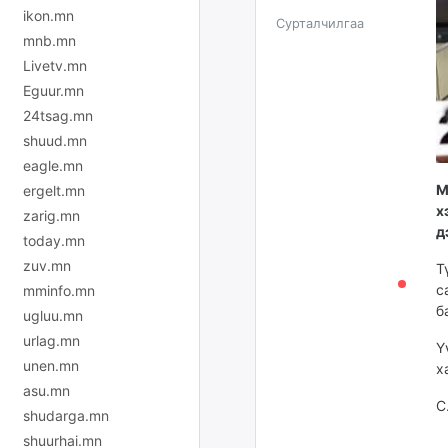
ikon.mn
Сурталчилгаа
mnb.mn
Livetv.mn
Eguur.mn
24tsag.mn
shuud.mn
eagle.mn
М
ergelt.mn
х
zarig.mn
д
today.mn
zuv.mn
Т
с
mminfo.mn
б
ugluu.mn
urlag.mn
Ү
unen.mn
х
asu.mn
С
shudarga.mn
shuurhai.mn