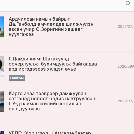
Ардчилсан намын байрыг
Да.Ганболд өмчлөлдөө шилжүүлэн
2026/07/
авсан учир С.Зоригийн хөшөөг
нүүлгэжээ
Г.Дамдинням: Шатахуунд
оочерлуулж, бухимдуулж байгаадаа
2026/08/
ард иргэдээсээ хүлцэл өчье
Нийгэм
Карго ачаа тээврээр дамжуулан
сэтгэцэд нөлөөт бодис нэвтрүүлсэн
2026/07/
Г.У-д найман жилийн хорих ял
оногдуулжээ
УЕПГ: “Хоригдол Ц.Амгаланбаатар