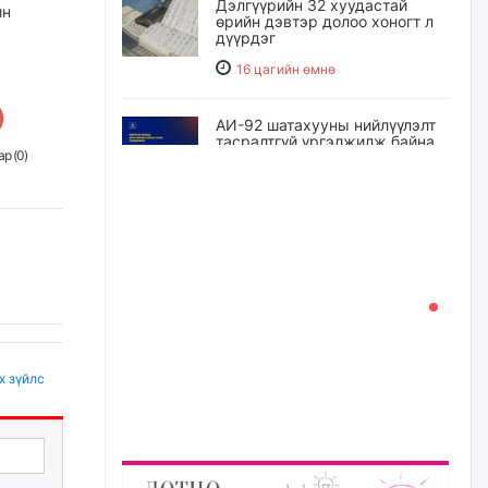
Дэлгүүрийн 32 хуудастай
йн
өрийн дэвтэр долоо хоногт л
дүүрдэг
16 цагийн өмнө
АИ-92 шатахууны нийлүүлэлт
тасралтгүй үргэлжилж байна
р (
0
)
17 цагийн өмнө
I ангийн цахим бүртгэл энэ
сарын 17-ноос эхэлнэ
17 цагийн өмнө
Үндсэн хууль зөрчсөн
Х.Булгантуяа, үндэсний эв
х зүйлс
нэгдэлд харшилсан
М.Нарантуяа-Нара нарт хэзээ
хариуцлага тооцох вэ?
18 цагийн өмнө