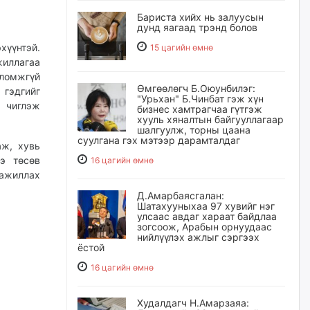
Бариста хийх нь залуусын
дунд яагаад трэнд болов
хүүнтэй.
15 цагийн өмнө
жиллагаа
оломжгүй
Өмгөөлөгч Б.Оюунбилэг:
 гэдгийг
"Урьхан" Б.Чинбат гэж хүн
о чиглэж
бизнес хамтрагчаа гүтгэж
хууль хяналтын байгууллагаар
шалгуулж, торны цаана
суулгана гэх мэтээр дарамталдаг
аж, хувь
э төсөв
16 цагийн өмнө
 ажиллах
Д.Амарбаясгалан:
Шатахууныхаа 97 хувийг нэг
улсаас авдаг хараат байдлаа
зогсоож, Арабын орнуудаас
нийлүүлэх ажлыг сэргээх
ёстой
16 цагийн өмнө
Худалдагч Н.Амарзаяа: