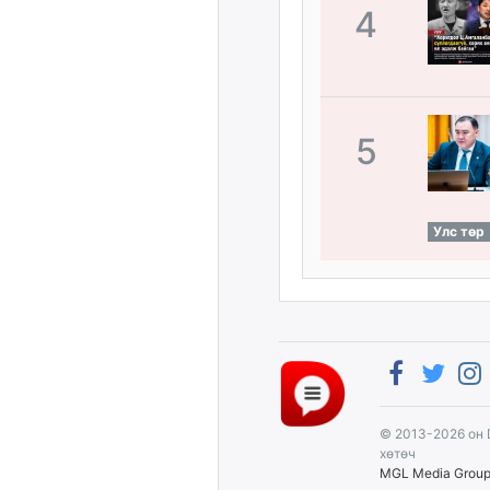
4
5
Улс төр
© 2013-2026 он 
хөтөч
MGL Media Grou