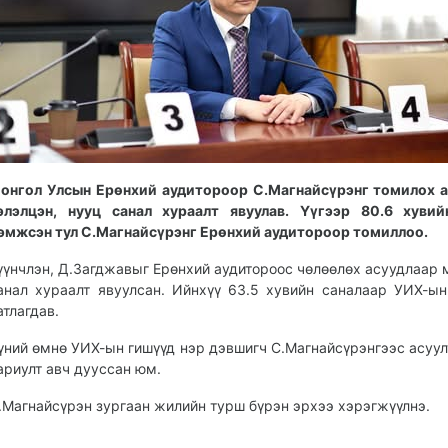
онгол Улсын Ерөнхий аудитороор С.Магнайсүрэнг томилох 
элэлцэн, нууц санал хураалт явуулав. Үүгээр 80.6 хувий
эмжсэн тул С.Магнайсүрэнг Ерөнхий аудитороор томиллоо.
үүнчлэн, Д.Загджавыг Ерөнхий аудитороос чөлөөлөх асуудлаар 
анал хураалт явуулсан. Ийнхүү 63.5 хувийн саналаар УИХ-ын
атлагдав.
үний өмнө УИХ-ын гишүүд нэр дэвшигч С.Магнайсүрэнгээс асуул
ариулт авч дууссан юм.
.Магнайсүрэн зургаан жилийн турш бүрэн эрхээ хэрэгжүүлнэ.