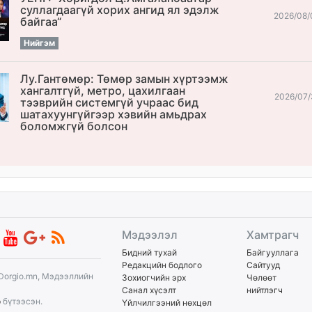
cуллагдаагүй хорих ангид ял эдэлж
2026/08/
байгаа“
Нийгэм
Лу.Гантөмөр: Төмөр замын хүртээмж
хангалтгүй, метро, цахилгаан
2026/07/
тээврийн системгүй учраас бид
шатахуунгүйгээр хэвийн амьдрах
боломжгүй болсон
Мэдээлэл
Хамтрагч
Бидний тухай
Байгууллага
Редакцийн бодлого
Сайтууд
Dorgio.mn, Мэдээллийн
Зохиогчийн эрх
Чөлөөт
Санал хүсэлт
нийтлэгч
p
бүтээсэн.
Үйлчилгээний нөхцөл