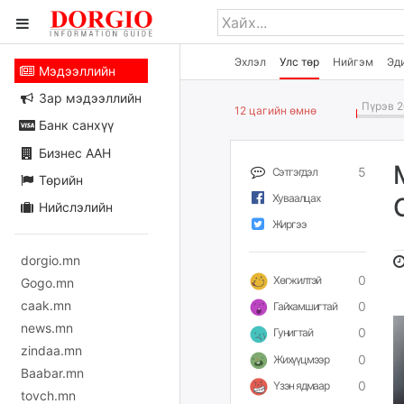
Эхлэл
Улс төр
Нийгэм
Эд
Мэдээллийн
Зар мэдээллийн
Пүрэв 2
12 цагийн өмнө
Банк санхүү
Бизнес ААН
5
Сэтгэгдэл
Төрийн
Хуваалцах
Нийслэлийн
Жиргээ
dorgio.mn
0
Хөгжилтэй
Gogo.mn
caak.mn
0
Гайхамшигтай
news.mn
0
Гунигтай
zindaa.mn
0
Жихүүцмээр
Baabar.mn
0
Үзэн ядмаар
tovch.mn