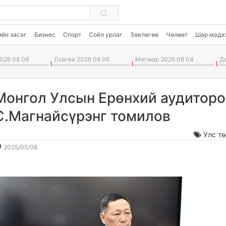
ийн засаг
Бизнес
Спорт
Соёл урлаг
Зөвлөгөө
Чөлөөт
Шар мэдэ
026 08 06
Лхагва 2026 08 05
Мягмар 2026 08 04
Да
Монгол Улсын Ерөнхий аудитор
С.Магнайсүрэнг томилов
Улс т
2025-
2026-
2025/05/08
05-
08-
08
07
11:47:59
05:05:45