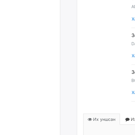
A
Х
D
Х
B
Х
Их уншсан
Их