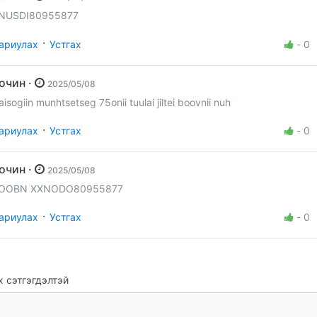
NUSDI80955877
·
ариулах
Устгах
-
0
Зочин ·
2025/05/08
aisogiin munhtsetseg 75onii tuulai jiltei boovnii nuh
·
ариулах
Устгах
-
0
Зочин ·
2025/05/08
OOBN XXNODO80955877
·
ариулах
Устгах
-
0
 сэтгэгдэлтэй