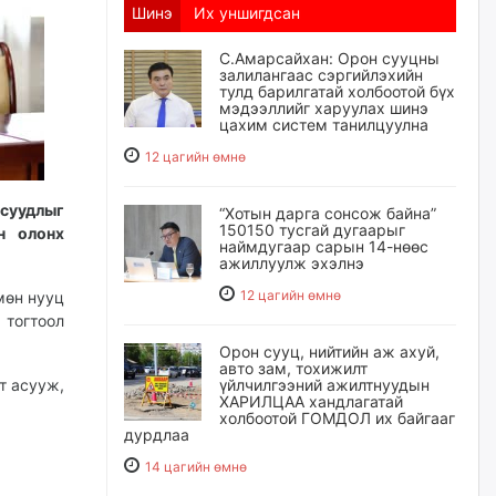
Шинэ
Их уншигдсан
С.Амарсайхан: Орон сууцны
залилангаас сэргийлэхийн
тулд барилгатай холбоотой бүх
мэдээллийг харуулах шинэ
цахим систем танилцуулна
12 цагийн өмнө
асуудлыг
“Хотын дарга сонсож байна”
150150 тусгай дугаарыг
н олонх
наймдугаар сарын 14-нөөс
ажиллуулж эхэлнэ
12 цагийн өмнө
мөн нууц
 тогтоол
Орон сууц, нийтийн аж ахуй,
авто зам, тохижилт
т асууж,
үйлчилгээний ажилтнуудын
ХАРИЛЦАА хандлагатай
холбоотой ГОМДОЛ их байгааг
дурдлаа
14 цагийн өмнө