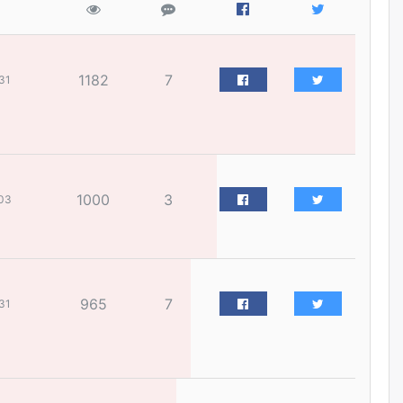
жилийн ойд зориулсан
наадмыг хойшлуулав
өчигдѳр
1182
7
31
Монгол Улсад 162 вагон - 9720
тонн АИ-92 орж иржээ
өчигдѳр
Jade Gas: 1.1 тэрбум австрали
долларын санхүүжилтийн
1000
3
03
эцсийн гэрээг есдүгээр сард
байгуулбал Тавантолгойн
метан хийн үйлдвэрлэлийн
өрөмдлөгийг 2027 онд эхлүүлнэ
өчигдѳр
965
7
31
Ханын материалд эхний
ээлжийн 6 блок орон сууцны
барилга угсралтын ажил
үргэлжилж байна
өчигдѳр