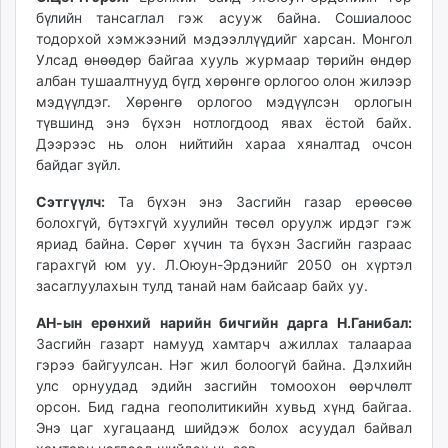
бүлийн тансаглал гэж асууж байна. Сошиалоос
тодорхой хэмжээний мэдээллүүдийг харсан. Монгол
Улсад өнөөдөр байгаа хууль журмаар төрийн өндөр
албан тушаалтнууд бүгд хөрөнгө орлогоо олон жилээр
мэдүүлдэг. Хөрөнгө орлогоо мэдүүлсэн орлогын
түвшинд энэ бүхэн нотлогдоод явах ёстой байх.
Дээрээс нь олон нийтийн хараа хяналтад очсон
байдаг зүйл.
Сэтгүүлч:
Та бүхэн энэ Засгийн газар ерөөсөө
болохгүй, бүтэхгүй хуулийн төсөл оруулж ирдэг гэж
яриад байна. Сөрөг хүчин та бүхэн Засгийн газраас
гарахгүй юм уу. Л.Оюун-Эрдэнийг 2050 он хүртэл
засаглуулахын тулд танай нам байсаар байх уу.
АН-ын ерөнхий нарийн бичгийн дарга Н.Ганибал:
Засгийн газарт намууд хамтарч ажиллах талаараа
гэрээ байгуулсан. Нэг жил болоогүй байна. Дэлхийн
улс орнуудад эдийн засгийн томоохон өөрчлөлт
орсон. Бид гадна геополитикийн хувьд хүнд байгаа.
Энэ цаг хугацаанд шийдэж болох асуудал байвал