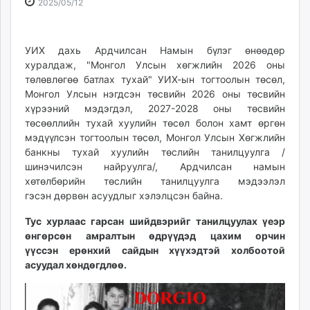
2025-
2026-
2025/05/12
ikon.mn
05-
08-
mnb.mn
12
06
Livetv.mn
17:08:18
20:22:27
УИХ дахь Ардчилсан Намын бүлэг өнөөдөр
Eguur.mn
хуралдаж, "Монгол Улсын хөгжлийн 2026 оны
төлөвлөгөө батлах тухай" УИХ-ын тогтоолын төсөл,
24tsag.mn
Монгол Улсын нэгдсэн төсвийн 2026 оны төсвийн
shuud.mn
хүрээний мэдэгдэл, 2027-2028 оны төсвийн
eagle.mn
төсөөллийн тухай хуулийн төсөл болон хамт өргөн
ergelt.mn
мэдүүлсэн тогтоолын төсөл, Монгол Улсын Хөгжлийн
zarig.mn
банкны тухай хуулийн төслийн танилцуулга /
today.mn
шинэчилсэн найруулга/, Ардчилсан намын
хөтөлбөрийн төслийн танилцуулга мэдээлэл
zuv.mn
гэсэн дөрвөн асуудлыг хэлэлцсэн байна.
mminfo.mn
ugluu.mn
Тус хурлаас гарсан шийдвэрийг танилцуулах үеэр
urlag.mn
өнгөрсөн амралтын өдрүүдэд цахим орчин
үүссэн ерөнхий сайдын хүүхэдтэй холбоотой
unen.mn
асуудал хөндөгдлөө.
asu.mn
shudarga.mn
shuurhai.mn