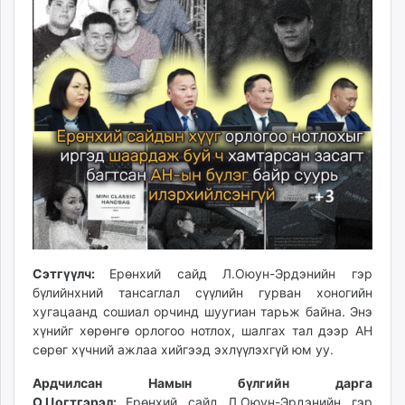
unuudur.mn
isee.mn
mglradio.com
fact.mn
itoim.mn
tumen.mn
shuum.mn
times.mn
tvmongolia.mn
mass.mn
unegui.mn
assa.mn
Сэтгүүлч:
Ерөнхий сайд Л.Оюун-Эрдэнийн гэр
toim.mn
бүлийнхний тансаглал сүүлийн гурван хоногийн
tac.mn
хугацаанд сошиал орчинд шуугиан тарьж байна. Энэ
хүнийг хөрөнгө орлогоо нотлох, шалгах тал дээр АН
paparazzi.mn
сөрөг хүчний ажлаа хийгээд эхлүүлэхгүй юм уу.
unread.today
Ардчилсан Намын бүлгийн дарга
О.Цогтгэрэл:
Ерөнхий сайд Л.Оюун-Эрдэнийн гэр