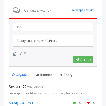
Сэтгэгдэлүүд (5)
Анхаарах зүйлс
·
GIF
Илгээх
Сүүлийн
Шилдэг
Таагүй
Зочин ·
2025/05/13
Daisogiin munhtsetseg 75onii tuulai jiltei boovnii nuh
·
Хариулах
Устгах
-
0
-
0