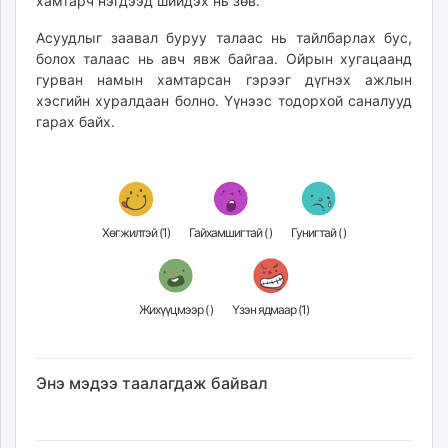
хамтарч нэгдээд шийдэх нь зөв.
Асуудлыг заавал буруу талаас нь тайлбарлах бус,
болох талаас нь авч явж байгаа. Ойрын хугацаанд
гурван намын хамтарсан гэрээг дүгнэх ажлын
хэсгийн хуралдаан болно. Үүнээс тодорхой саналууд
гарах байх.
Хөгжилтэй (
1
)
Гайхамшигтай (
)
Гунигтай (
)
Жихүүцмээр (
)
Үзэн ядмаар (
1
)
Энэ мэдээ таалагдаж байвал