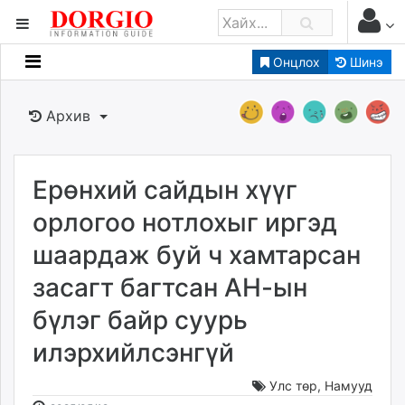
Онцлох
Шинэ
Мэдээллийн
Зар мэдээллийн
Архив
Банк санхүү
Бизнес ААН
Төрийн
Ерөнхий сайдын хүүг
Нийслэлийн
орлогоо нотлохыг иргэд
шаардаж буй ч хамтарсан
dorgio.mn
засагт багтсан АН-ын
Gogo.mn
caak.mn
бүлэг байр суурь
news.mn
илэрхийлсэнгүй
zindaa.mn
Baabar.mn
Улс төр
,
Намууд
tovch.mn