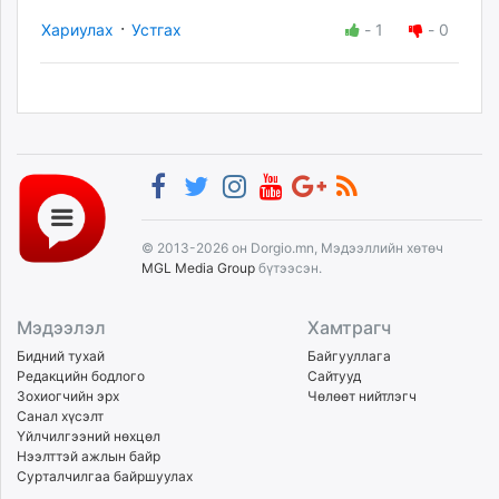
·
Хариулах
Устгах
-
1
-
0
© 2013-2026 он Dorgio.mn, Мэдээллийн хөтөч
MGL Media Group
бүтээсэн.
Мэдээлэл
Хамтрагч
Бидний тухай
Байгууллага
Редакцийн бодлого
Сайтууд
Зохиогчийн эрх
Чөлөөт нийтлэгч
Санал хүсэлт
Үйлчилгээний нөхцөл
Нээлттэй ажлын байр
Сурталчилгаа байршуулах