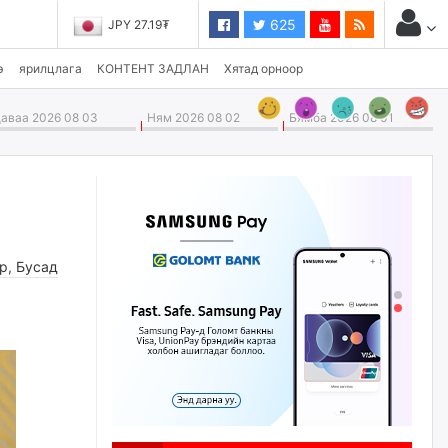
625
JPY 27.19₮
э
ярилцлага
КОНТЕНТ ЗАДЛАН
Хятад орноор
ваа 2026 08 03
Ням 2026 08 02
Бямба 2026 08 01
өр
,
Бусад