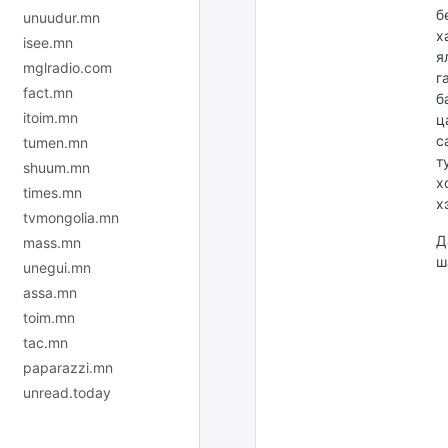
б
unuudur.mn
х
isee.mn
я
mglradio.com
г
fact.mn
б
itoim.mn
ц
с
tumen.mn
т
shuum.mn
х
times.mn
х
tvmongolia.mn
Д
mass.mn
ш
unegui.mn
assa.mn
toim.mn
tac.mn
paparazzi.mn
unread.today