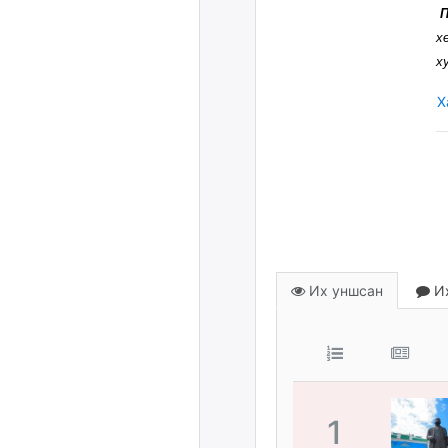
х
х
Х
Их уншсан
Их
1