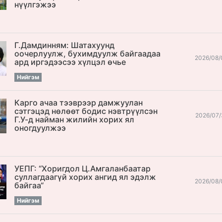
нүүлгэжээ
Г.Дамдинням: Шатахуунд
оочерлуулж, бухимдуулж байгаадаа
2026/08/
ард иргэдээсээ хүлцэл өчье
Нийгэм
Карго ачаа тээврээр дамжуулан
сэтгэцэд нөлөөт бодис нэвтрүүлсэн
2026/07/
Г.У-д найман жилийн хорих ял
оногдуулжээ
УЕПГ: “Хоригдол Ц.Амгаланбаатар
cуллагдаагүй хорих ангид ял эдэлж
2026/08/
байгаа“
Нийгэм