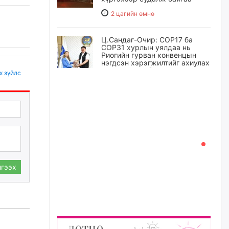
2 цагийн өмнө
Ц.Сандаг-Очир: COP17 ба
COP31 хурлын уялдаа нь
Риогийн гурван конвенцын
нэгдсэн хэрэгжилтийг ахиулах
чухал алхам болно
х зүйлс
3 цагийн өмнө
Замын хөдөлгөөнд оролцож
байх үедээ ноцтой зөрчил
гаргасан жолооч Б-д
хариуцлага тооцож, ажлаас
нь чөлөөлжээ
4 цагийн өмнө
гээх
Нийслэлийн цэцэрлэгт
хамрагдах I шатны бүртгэл
эхлэхэд ГУРАВ хоног үлдлээ
4 цагийн өмнө