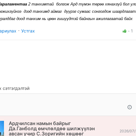
Параламентаа
2 танхимтай болгож Ард түмэн төрөө хянахгүй бол ул
өгжихгүйнээ дээд танхимд аймаг дүүрэг сумаас сонгогдож шаардлагат
уралддаг доод танхим нь цөөн гишүүдтэй байнгын ажиллагаатай байх
·
ариулах
Устгах
-
1
 сэтгэгдэлтэй
Ардчилсан намын байрыг
Да.Ганболд өмчлөлдөө шилжүүлэн
2026/07/
авсан учир С.Зоригийн хөшөөг