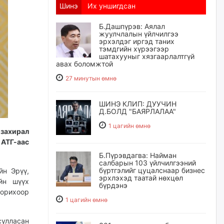
Шинэ
Их уншигдсан
Б.Дашпүрэв: Аялал
жуулчлалын үйлчилгээ
эрхэлдэг иргэд таних
тэмдгийн хүрээгээр
шатахууныг хязгаарлалтгүй
авах боломжтой
27 минутын өмнө
ШИНЭ КЛИП: ДУУЧИН
Д.БОЛД "БАЯРЛАЛАА"
1 цагийн өмнө
 захирал
АТГ-аас
Б.Пүрэвдагва: Найман
салбарын 103 үйлчилгээний
бүртгэлийг цуцалснаар бизнес
йн Эрүү,
эрхлэхэд таатай нөхцөл
йн шүүх
бүрдэнэ
орихоор
1 цагийн өмнө
сулласан