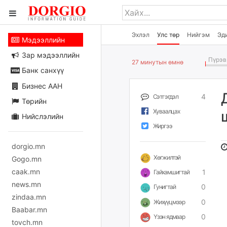
Эхлэл
Улс төр
Нийгэм
Эд
Мэдээллийн
Зар мэдээллийн
Пүрэв 
27 минутын өмнө
Банк санхүү
Бизнес ААН
4
Сэтгэгдэл
Төрийн
Хуваалцах
Нийслэлийн
Жиргээ
dorgio.mn
Хөгжилтэй
Gogo.mn
caak.mn
1
Гайхамшигтай
news.mn
0
Гунигтай
zindaa.mn
0
Жихүүцмээр
Baabar.mn
0
Үзэн ядмаар
tovch.mn