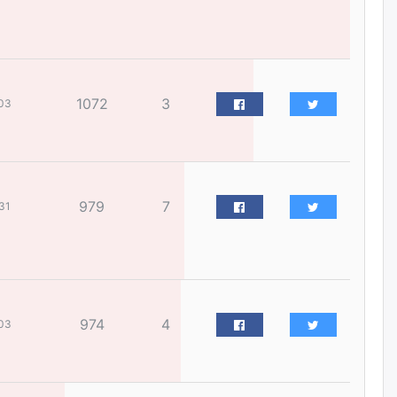
бизнес хамтрагчаа гүтгэж
хууль хяналтын байгууллагаар
шалгуулж, торны цаана
суулгана гэх мэтээр дарамталдаг
өчигдѳр
1072
3
03
Д.Амарбаясгалан:
Шатахууныхаа 97 хувийг нэг
улсаас авдаг хараат байдлаа
зогсоож, Арабын орнуудаас
нийлүүлэх ажлыг сэргээх
ёстой
979
7
31
өчигдѳр
Худалдагч Н.Амарзаяа:
Дэлгүүрийн 32 хуудастай
өрийн дэвтэр долоо хоногт л
дүүрдэг
974
4
03
өчигдѳр
АИ-92 шатахууны нийлүүлэлт
тасралтгүй үргэлжилж байна