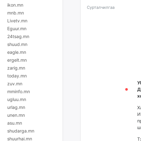
ikon.mn
Сурталчилгаа
mnb.mn
Livetv.mn
Eguur.mn
24tsag.mn
shuud.mn
eagle.mn
ergelt.mn
zarig.mn
today.mn
У
zuv.mn
Д
mminfo.mn
х
ugluu.mn
urlag.mn
Х
И
unen.mn
п
asu.mn
ш
shudarga.mn
shuurhai.mn
Т