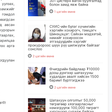
301 цистерн вагон буулгалтад
уулзах,
болон замд явж байна
рамжийг
1 цагийн өмнө
д гомдол
авагдсан
нд авсан
СУИС-ийн бүлэг хүчингийн
курорын
хэргийн хохирогч, тэмцэгч
Шинэцэцэг: Сайхан мэдээтэй,
гаарлах,
намайг хохироосон
харилцаа
этгээдүүдийн хэргийг
прокуророос шүүх рүү шилжүүлж байгааг
лэх арга
сонслоо
2 цагийн өмнө
огдуулан
Өчигдрийн байдлаар ₮10000
доош дүнгээр шатахууны
худалдан авалт хийсэн 1500
баримт бүртгэгджээ
2 цагийн өмнө
Шатахуун олголтыг 50,000
р (
0
)
төгрөгөөр хязгаарласныг
нэмэгдүүлж 100,000 төгрөгт
хүргэхээр судалж байгаа