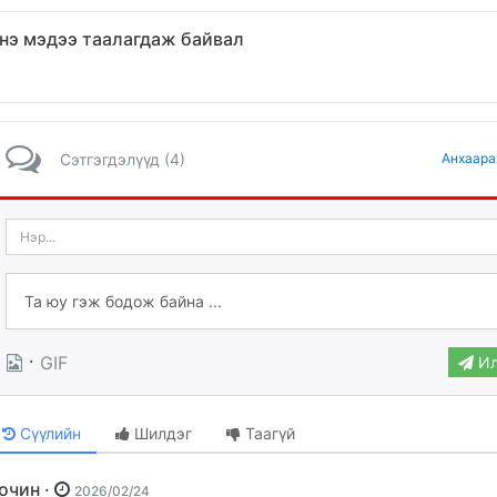
нэ мэдээ таалагдаж байвал
Сэтгэгдэлүүд (4)
Анхаара
·
GIF
Ил
Сүүлийн
Шилдэг
Таагүй
Зочин ·
2026/02/24