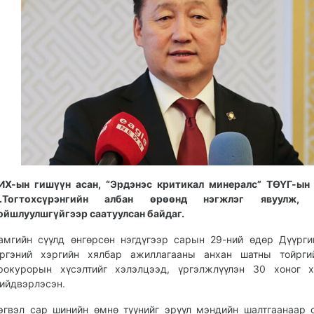
ИХ-ын гишүүн асан, “Эрдэнэс критикал минералс” ТӨҮГ-ын
.Тогтохсүрэнгийн албан өрөөнд нэгжлэг явуулж, 
ойшлуулшгүйгээр саатуулсан байдаг.
амгийн сүүлд өнгөрсөн нэгдүгээр сарын 29-ний өдөр Дүүрги
ргэний хэргийн хялбар ажиллагааны анхан шатны тойрги
рокурорын хүсэлтийг хэлэлцээд, үргэлжлүүлэн 30 хоног х
ийдвэрлэсэн.
эгвэл сар шинийн өмнө түүнийг эрүүл мэндийн шалтгаанаар 