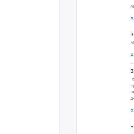
A
Х
A
Х
Х
э
о
Х