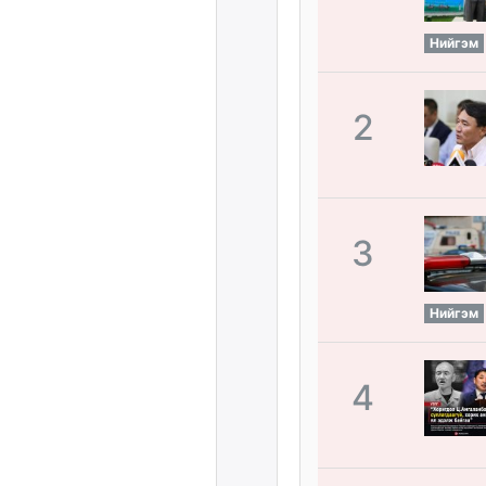
Нийгэм
2
3
Нийгэм
4