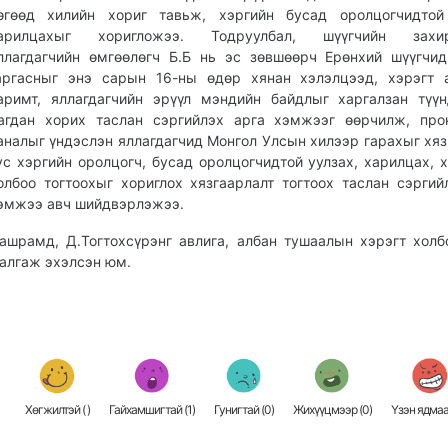
өгөөд хилийн хориг тавьж, хэргийн бусад оролцогчидтой 
арилцахыг хоригложээ. Тодруулбал, шүүгчийн захи
ллагдагчийн өмгөөлөгч Б.Б нь эс зөвшөөрч Ерөнхий шүүгчи
аргасныг энэ сарын 16-ны өдөр хянан хэлэлцээд, хэрэгт 
аримт, яллагдагчийн эрүүл мэндийн байдлыг харгалзан түү
агдан хорих таслан сэргийлэх арга хэмжээг өөрчилж, про
аналыг үндэслэн яллагдагчид Монгол Улсын хилээр гарахыг хяз
ус хэргийн оролцогч, бусад оролцогчидтой уулзах, харилцах, 
олбоо тогтоохыг хориглох хязгаарлалт тогтоох таслан сэргий
эмжээ авч шийдвэрлэжээ.
ашрамд, Д.Тогтохсүрэнг авлига, албан тушаалын хэрэгт холб
алгаж эхэлсэн юм.
Хөгжилтэй (
)
Гайхамшигтай (
1
)
Гунигтай (
0
)
Жихүүцмээр (
0
)
Үзэн ядмаа