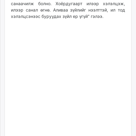
санаачилж болно. Хоёрдугаарт илээр хэлэлцэж,
илээр санал өгнө. Аливаа зүйлийг нээлттэй, ил тод
хэлэлцсэнээс буруудах зүйл ер үгүй" гэлээ.