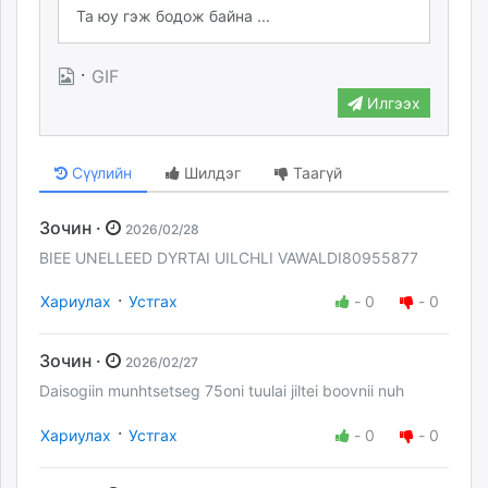
·
GIF
Илгээх
Сүүлийн
Шилдэг
Таагүй
Зочин ·
2026/02/28
BIEE UNELLEED DYRTAI UILCHLI VAWALDI80955877
·
Хариулах
Устгах
-
0
-
0
Зочин ·
2026/02/27
Daisogiin munhtsetseg 75oni tuulai jiltei boovnii nuh
·
Хариулах
Устгах
-
0
-
0