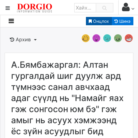
Онцлох
Шинэ
Мэдээллийн
Зар мэдээллийн
Архив
Банк санхүү
Бизнес ААН
Төрийн
А.Бямбажаргал: Алтан
Нийслэлийн
гургалдай шиг дуулж ард
түмнээс санал авчхаад
dorgio.mn
адаг сүүлд нь "Намайг яах
Gogo.mn
caak.mn
гэж сонгосон юм бэ" гэж
news.mn
амыг нь асуух хэмжээнд
zindaa.mn
Baabar.mn
ёс зүйн асуудлыг бид
tovch.mn