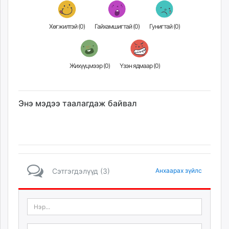
Хөгжилтэй (
0
)
Гайхамшигтай (
0
)
Гунигтай (
0
)
Жихүүцмээр (
0
)
Үзэн ядмаар (
0
)
Энэ мэдээ таалагдаж байвал
Сэтгэгдэлүүд (3)
Анхаарах зүйлс