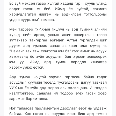
Ёс зүй мөхсөн газар хулгай хаданд гарч, хууль уланд
ордог гэсэн үг бий. Иймд ёс зүйтэй, сахилга
хариуцлагатай нийгэм нь ардчилсан тогтолцооны
үндэс суурь юм" хэмээв.
Мөн тэрбээр "УИХ-ын гишүүн нь ард түмний элчийн
хувьд нийт иргэн, улсын ашиг сонирхлын төлөө
зүтгэхээр тангаргаа өргөдөг. Алтан гургалдай шиг
дуулж ард түмнээс санал авчхаад адаг сүүлд нь
"Намайг яах гэж сонгосон юм бэ" гэж амыг нь асуух
хэмжээнд ёс зүйн асуудлыг бид хүлээн зөвшөөрөх
юм уу. Иймд ард түмэн өөрсдөө хяналтаа
хэрэгжүүлэх ёстой.
Ард түмэн ноцтой зөрчил гаргасан байна гэдэг
асуудлыг хуулийн төсөлд тусгагдсаны дагуу тавивал
УИХ-ын Ёс зүйн дэд хороо авч хэлэлцэнэ. Ингэхдээ
нээлттэйгээр, саналаа ил тодоор өгөх гэсэн хоёр
зарчмыг баримтална.
Нэг талаасаа парламентын дархлааг өөрт нь үлдээж
байгаа. Хэн нэгэн нь оруулж ирэх биш ард түмэн