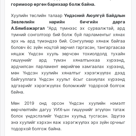
горимоор өргөн барихаар болж байна.
unuudur.mn
isee.mn
Хуулийн төслийн талаар
Үндэсний Аюулгүй Байдлын
mglradio.com
Зөвлөлийн нарийн бичгийн дарга
fact.mn
А.Бямбажаргал
"Ард түмнээс эх сурвалжтай, ард
түмний сонголтоор бий болж буй парламентыг хянах
itoim.mn
эрх нь ард түмэндээ бий. Сонгуулиар хянаж байгаа
tumen.mn
боловч ёс зүйн ноцтой зөрчил гаргасан, тангаргаасаа
shuum.mn
няцаж Үндсэн хууль зөрчсөн тохиолдолд тухайн
times.mn
гишүүнийг ард түмэн хяналтынхаа хүрээнд,
tvmongolia.mn
ардчилсан парламент өөрийгөө хамгаалах хүрээнд,
мөн Үндсэн хуулийн хяналтыг хэрэгжүүлэх дээд
mass.mn
байгууллага Үндсэн хуульт ёсыг сахиулах хүрээнд
unegui.mn
эдгээрийг хэрэгжүүлэх боломжийг тодорхой болгож
assa.mn
байна.
toim.mn
Мөн 2019 онд орсон Үндсэн хуулийн нэмэлт
tac.mn
өөрчлөлтийн дагуу УИХ-ын гишүүнийг эгүүлэн татаж
paparazzi.mn
болох үндэслэлийг Үндсэн хуульд тусгасан. Эдүгээ
unread.today
энэ хуулийг хэрхэн яаж хэрэгжүүлэх эрх зүйн орчныг
тодорхой болгож байна.