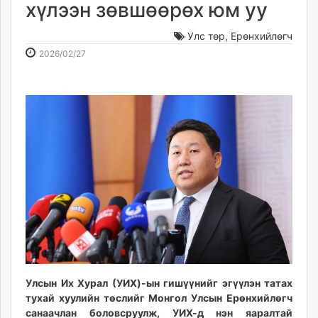
хүлээн зөвшөөрөх юм уу
ikon.mn
mnb.mn
Улс төр
,
Ерөнхийлөгч
Livetv.mn
2026-
2026-
2026/02/27
Eguur.mn
02-
08-
24tsag.mn
27
07
shuud.mn
12:33:54
14:19:08
eagle.mn
ergelt.mn
zarig.mn
today.mn
zuv.mn
mminfo.mn
ugluu.mn
urlag.mn
unen.mn
asu.mn
Улсын Их Хурал (УИХ)-ын гишүүнийг эгүүлэн татах
shudarga.mn
тухай хуулийн төслийг Монгол Улсын Ерөнхийлөгч
shuurhai.mn
санаачлан боловсруулж, УИХ-д нэн яаралтай