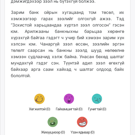
дэмжигдэхээр зээл нь бүтэхгүй болжээ.
Зарим банк ойрын хугацаанд том төсөл, их
хэмжээгээр гарах зээлийг олгохгүй ажээ. Тэд
“Зохистой харьцаандаа хүртэл зээл олгосон” гэсэн
юм. Арилжааны банкныхны барьцаа хөрөнгө
хүрэхгүй байгаа гэдэгт ч учир бий хэмээн зарим хүн
хэлсэн юм. Чанаргүй зээл өссөн, зээлийн эргэн
төлөлт саарсан нь банкны зээлд шууд нөлөөлнө
хэмээн судлаачид хэлж байна. Унасан бөхөд шалтаг
мундахгүй гэдэг сэн. Түүнтэй адил зээл өгөхгүй
байхаар арга саам хайхад ч шалтаг олдоод байх
бололтой.
Хөгжилтэй (
0
)
Гайхамшигтай (
0
)
Гунигтай (
0
)
Жихүүцмээр (
0
)
Үзэн ядмаар (
0
)