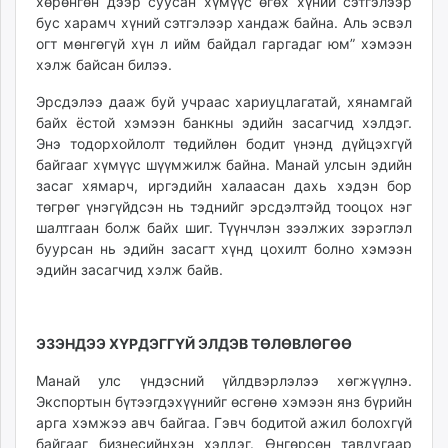
хөрөнгөн дээр суусан хүмүүс өгөх хүний сэтгэлээр
unuudur.mn
бус харамч хүний сэтгэлээр хандаж байна. Аль эсвэл
isee.mn
огт мөнгөгүй хүн л ийм байдал гаргадаг юм” хэмээн
хэлж байсан билээ.
mglradio.com
fact.mn
Эрсдэлээ дааж буй учраас хариуцлагатай, хянамгай
itoim.mn
байх ёстой хэмээн банкны эдийн засагчид хэлдэг.
tumen.mn
Энэ тодорхойлолт төдийлөн бодит үнэнд дүйцэхгүй
байгааг хүмүүс шүүмжилж байна. Манай улсын эдийн
shuum.mn
засаг хямарч, иргэдийн халаасан дахь хэдэн бор
times.mn
төгрөг үнэгүйдсэн нь тэднийг эрсдэлтэйд тооцох нэг
tvmongolia.mn
шалтгаан болж байх шиг. Түүнчлэн зээлжих зэрэглэл
mass.mn
буурсан нь эдийн засагт хүнд цохилт болно хэмээн
unegui.mn
эдийн засагчид хэлж байв.
assa.mn
toim.mn
tac.mn
ЭЗЭНДЭЭ ХҮРДЭГГҮЙ ЭЛДЭВ ТӨЛӨВЛӨГӨӨ
paparazzi.mn
Манай улс үндэсний үйлдвэрлэлээ хөгжүүлнэ.
unread.today
Экспортын бүтээгдэхүүнийг өсгөнө хэмээн янз бүрийн
арга хэмжээ авч байгаа. Гэвч бодитой ажил болохгүй
байгааг бизнесийнхэн хэлдэг. Өнгөрсөн тавдугаар