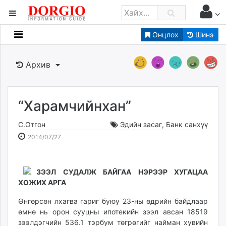
Онцлох
Шинэ
Мэдээллийн
Зар мэдээллийн
Архив
Банк санхүү
Бизнес ААН
Төрийн
“Харамчийнхан”
Нийслэлийн
С.Отгон
Эдийн засаг
,
Банк санхүү
2014-
2026-
2014/07/27
dorgio.mn
07-
08-
Gogo.mn
27
09
caak.mn
15:31:35
00:16:48
ЗЭЭЛ СУДАЛЖ БАЙГАА НЭРЭЭР ХУГАЦАА
ХОЖИХ АРГА
news.mn
zindaa.mn
Өнгөрсөн лхагва гариг буюу 23-ны өдрийн байдлаар
Baabar.mn
өмнө нь орон сууцны ипотекийн зээл авсан 18519
tovch.mn
зээлдэгчийн 536.1 тэрбум төгрөгийг найман хувийн