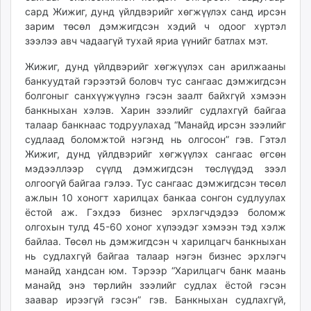
сард Жижиг, дунд үйлдвэрийг хөгжүүлэх санд ирсэн
зарим төсөл дэмжигдсэн хэдий ч одоог хүртэл
зээлээ авч чадаагүй тухай яриа үүнийг батлах мэт.
Жижиг, дунд үйлдвэ­рийг хөгжүүлэх сан арилжааны
банкуудтай гэрээтэй боловч тус сангаас дэмжигдсэн
болгоныг санхүүжүүлнэ гэсэн заалт байхгүй хэмээн
банкныхан хэлэв. Харин зээлийг судлахгүй байгаа
талаар банкнаас тодруулахад “Манайд ирсэн зээлийг
судлаад боломжтой нэгэнд нь олгосон” гэв. Гэтэл
Жижиг, дунд үйлдвэрийг хөгжүүлэх сангаас өгсөн
мэдээллээр сүүлд дэмжигдсэн төслүүдэд зээл
олгоогүй байгаа гэлээ. Тус сангаас дэмжигдсэн төсөл
ажлын 10 хоногт харилцах банкаа сонгон судлуулах
ёстой аж. Гэхдээ биз­нес эрхлэгчдэдээ бо­ломж
олгохын тулд 45-60 хоног хүлээдэг хэмээн тэд хэлж
байлаа. Төсөл нь дэмжигдсэн ч харилцагч банкныхан
нь судлахгүй байгаа талаар нэгэн бизнес эрхлэгч
манайд хандсан юм. Тэрээр “Харилцагч банк маань
манайд энэ төрлийн зээлийг судлах ёстой гэсэн
заавар ирээгүй гэсэн” гэв. Банкныхан судлахгүй,