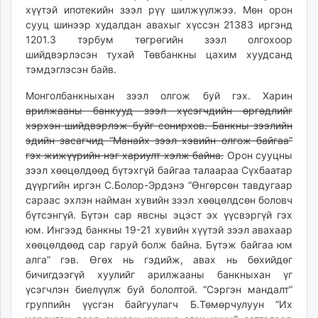
хүүтэй ипотекийн зээл рүү шилжүүлжээ. Мөн орон
ikon.mn
сууц шинээр худалдан авахыг хүссэн 21383 иргэнд
mnb.mn
1201.3 тэрбум төгрөгийн зээл олгохоор
Livetv.mn
шийдвэрлэсэн тухай Төвбанкны цахим хуудсанд
Eguur.mn
тэмдэглэсэн байв.
24tsag.mn
Монголбанкныхан зээл олгож буй гэх. Харин
shuud.mn
арилжааны банкууд зээл хүсэгчдийн өргөдлийг
eagle.mn
хэрхэн шийдвэрлэж буйг сонирхов. Банкны зээлийн
ergelt.mn
эдийн засагчид “Манайх зээл хэвийн олгож байгаа”
zarig.mn
гэх жижүүрийн нэг хариулт хэлж байна.
Орон сууцны
зээл хөөцөлдөөд бүтэхгүй байгаа талаараа Сүхбаатар
today.mn
дүүргийн иргэн С.Болор-Эрдэнэ “Өнгөрсөн тавдугаар
zuv.mn
сараас эхлэн найман хувийн зээл хөөцөлдсөн боловч
mminfo.mn
бүтсэнгүй. Бүтэн сар явсны эцэст эх үүсвэргүй гэх
ugluu.mn
юм. Ингээд банкны 19-21 хувийн хүүтэй зээл авахаар
urlag.mn
хөөцөлдөөд сар гаруй болж байна. Бүтэж байгаа юм
unen.mn
алга” гэв. Өгөх нь гэдийж, авах нь бөхийдөг
бичигдээгүй хуулийг арилжааны банкныхан үг
asu.mn
үсэгчлэн биелүүлж буй бололтой. “Сэргэн мандалт”
shudarga.mn
группийн үүсгэн байгуулагч Б.Төмөрчулуун “Их
shuurhai.mn