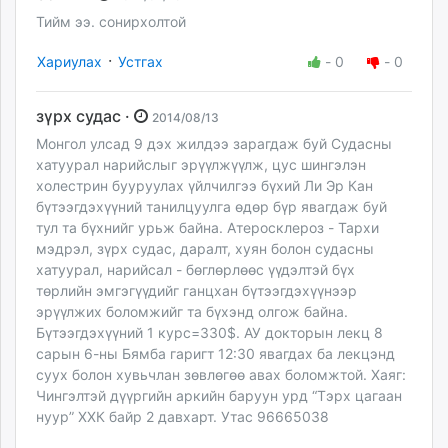
Тийм ээ. сонирхолтой
·
Хариулах
Устгах
-
0
-
0
зүрх судас ·
2014/08/13
Монгол улсад 9 дэх жилдээ зарагдаж буй Судасны
хатуурал нарийслыг эрүүлжүүлж, цус шингэлэн
холестрин бууруулах үйлчилгээ бүхий Ли Эр Кан
бүтээгдэхүүний танилцуулга өдөр бүр явагдаж буй
тул та бүхнийг урьж байна. Атеросклероз - Тархи
мэдрэл, зүрх судас, даралт, хуян болон судасны
хатуурал, нарийсал - бөглөрлөөс үүдэлтэй бүх
төрлийн эмгэгүүдийг ганцхан бүтээгдэхүүнээр
эрүүлжих боломжийг та бүхэнд олгож байна.
Бүтээгдэхүүний 1 курс=330$. АУ докторын лекц 8
сарын 6-ны Бямба гаригт 12:30 явагдах ба лекцэнд
суух болон хувьчлан зөвлөгөө авах боломжтой. Хаяг:
Чингэлтэй дүүргийн аркийн баруун урд “Тэрх цагаан
нуур” ХХК байр 2 давхарт. Утас 96665038