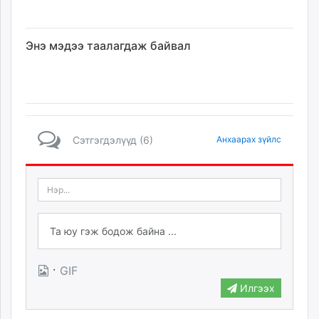
Энэ мэдээ таалагдаж байвал
Сэтгэгдэлүүд (6)
Анхаарах зүйлс
·
GIF
Илгээх