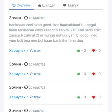
Сүүлийн
Шилдэг
Таагүй
Зочин ·
2014/07/28
banknaas zeel avah geed 1sar huutsulduud buteegui
harin tanilaaraa ediin zasagch zahiral 21500ui harin ediin
zasagch zahiral 2t ni mungu ughuur yarij bj odoo l neg
yum bolj bna ene bol haan bank iim l bna duu
·
Хариулах
Устгах
-
0
-
0
Зочин ·
2014/07/28
·
Хариулах
Устгах
-
0
-
0
Зочин ·
2014/07/28
·
Хариулах
Устгах
-
0
-
0
Зочин ·
2014/07/28