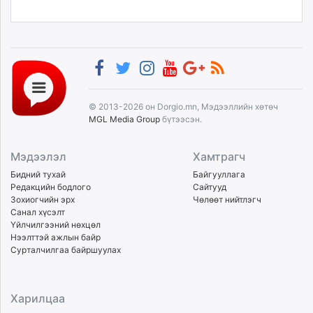
© 2013-2026 он Dorgio.mn, Мэдээллийн хөтөч
MGL Media Group
бүтээсэн.
Мэдээлэл
Хамтрагч
Бидний тухай
Байгууллага
Редакцийн бодлого
Сайтууд
Зохиогчийн эрх
Чөлөөт нийтлэгч
Санал хүсэлт
Үйлчилгээний нөхцөл
Нээлттэй ажлын байр
Сурталчилгаа байршуулах
Харилцаа