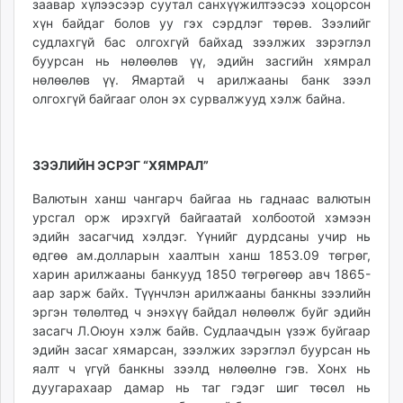
заавар хүлээсээр суутал санхүүжилтээсээ хоцорсон
хүн байдаг бо­лов уу гэх сэрдлэг тө­рөв. Зээлийг
судлахгүй бас олгохгүй байхад зээл­жих зэрэглэл
буур­сан нь нөлөөлөв үү, эдийн засгийн хямрал
нөлөөлөв үү. Ямартай ч арилжааны банк зээл
олгохгүй байгааг олон эх сурвалжууд хэлж байна.
ЗЭЭЛИЙН ЭСРЭГ “ХЯМРАЛ”
Валютын ханш чангарч байгаа нь гаднаас валютын
урсгал орж ирэхгүй байгаатай холбоотой хэмээн
эдийн засагчид хэлдэг. Үүнийг дурдсаны учир нь
өдгөө ам.долларын хаалтын ханш 1853.09 төгрөг,
харин арилжааны банкууд 1850 төгрөгөөр авч 1865-
аар зарж байх. Түүнчлэн арилжааны банкны зээлийн
эргэн төлөлтөд ч энэхүү байдал нөлөөлж буйг эдийн
засагч Л.Оюун хэлж байв. Судлаачдын үзэж буйгаар
эдийн засаг хямарсан, зээлжих зэрэглэл буурсан нь
яалт ч үгүй банкны зээлд нөлөөлнө гэв. Хонх нь
дуугарахаар дамар нь таг гэдэг шиг төсөл нь