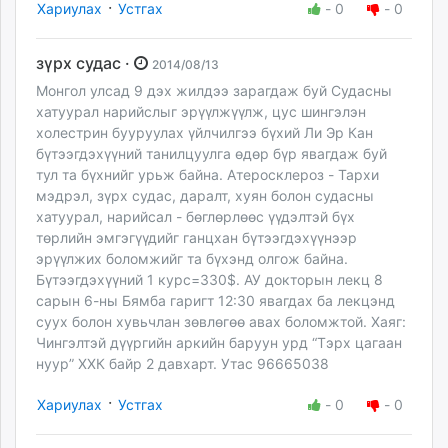
·
Хариулах
Устгах
-
0
-
0
зүрх судас ·
2014/08/13
Монгол улсад 9 дэх жилдээ зарагдаж буй Судасны
хатуурал нарийслыг эрүүлжүүлж, цус шингэлэн
холестрин бууруулах үйлчилгээ бүхий Ли Эр Кан
бүтээгдэхүүний танилцуулга өдөр бүр явагдаж буй
тул та бүхнийг урьж байна. Атеросклероз - Тархи
мэдрэл, зүрх судас, даралт, хуян болон судасны
хатуурал, нарийсал - бөглөрлөөс үүдэлтэй бүх
төрлийн эмгэгүүдийг ганцхан бүтээгдэхүүнээр
эрүүлжих боломжийг та бүхэнд олгож байна.
Бүтээгдэхүүний 1 курс=330$. АУ докторын лекц 8
сарын 6-ны Бямба гаригт 12:30 явагдах ба лекцэнд
суух болон хувьчлан зөвлөгөө авах боломжтой. Хаяг:
Чингэлтэй дүүргийн аркийн баруун урд “Тэрх цагаан
нуур” ХХК байр 2 давхарт. Утас 96665038
·
Хариулах
Устгах
-
0
-
0